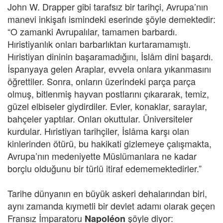
John W. Drapper gibi tarafsız bir tarihçi, Avrupa’nın
manevi inkişafı ismindeki eserinde şöyle demektedir:
“O zamanki Avrupalılar, tamamen barbardı.
Hıristiyanlık onları barbarlıktan kurtaramamıştı.
Hıristiyan dininin başaramadığını, İslâm dini başardı.
İspanyaya gelen Araplar, evvela onlara yıkanmasını
öğrettiler. Sonra, onların üzerindeki parça parça
olmuş, bitlenmiş hayvan postlarını çıkararak, temiz,
güzel elbiseler giydirdiler. Evler, konaklar, saraylar,
bahçeler yaptılar. Onları okuttular. Üniversiteler
kurdular. Hıristiyan tarihçiler, İslâma karşı olan
kinlerinden ötürü, bu hakikati gizlemeye çalışmakta,
Avrupa’nın medeniyette Müslümanlara ne kadar
borçlu olduğunu bir türlü itiraf edememektedirler.”
Tarihe dünyanın en büyük askeri dehalarından biri,
aynı zamanda kıymetli bir devlet adamı olarak geçen
Fransız İmparatoru
şöyle diyor:
Napoléon