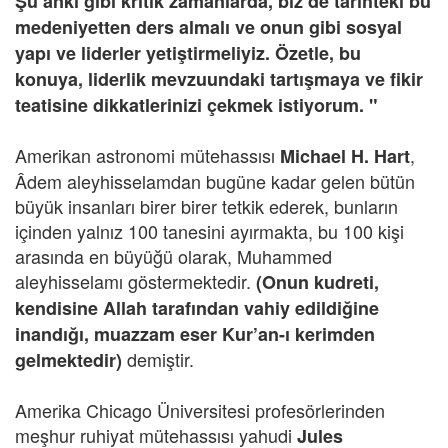
Şu anki gibi kritik zamanlarda, biz de tarihteki bu
medeniyetten ders almalı ve onun gibi sosyal
yapı ve liderler yetiştirmeliyiz. Özetle, bu
konuya, liderlik mevzuundaki tartışmaya ve fikir
teatisine dikkatlerinizi çekmek istiyorum. "
Amerikan astronomi mütehassısı
,
Michael H. Hart
Âdem aleyhisselamdan bugüne kadar gelen bütün
büyük insanları birer birer tetkik ederek, bunların
içinden yalnız 100 tanesini ayırmakta, bu 100 kişi
arasında en büyüğü olarak, Muhammed
aleyhisselamı göstermektedir.
(Onun kudreti,
kendisine Allah tarafından vahiy edildiğine
inandığı, muazzam eser Kur’an-ı kerimden
demiştir.
gelmektedir)
Amerika Chicago Üniversitesi profesörlerinden
meşhur ruhiyat mütehassısı yahudi
Jules