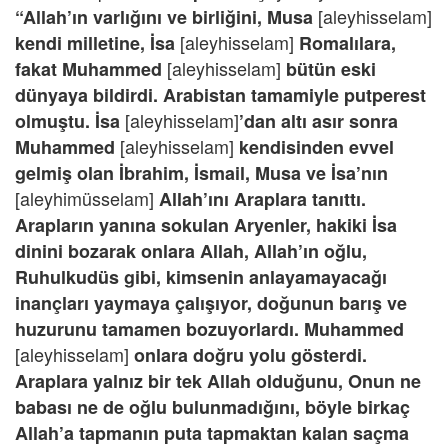
[aleyhisselam]
“Allah’ın varlığını ve birliğini, Musa
[aleyhisselam]
kendi milletine, İsa
Romalılara,
[aleyhisselam]
fakat Muhammed
bütün eski
dünyaya bildirdi. Arabistan tamamiyle putperest
[aleyhisselam]
olmuştu. İsa
’dan altı asır sonra
[aleyhisselam]
Muhammed
kendisinden evvel
gelmiş olan İbrahim, İsmail, Musa ve İsa’nın
[aleyhimüsselam]
Allah’ını Araplara tanıttı.
Arapların yanına sokulan Aryenler, hakiki İsa
dinini bozarak onlara Allah, Allah’ın oğlu,
Ruhulkudüs gibi, kimsenin anlayamayacağı
inançları yaymaya çalışıyor, doğunun barış ve
huzurunu tamamen bozuyorlardı. Muhammed
[aleyhisselam]
onlara doğru yolu gösterdi.
Araplara yalnız bir tek Allah olduğunu, Onun ne
babası ne de oğlu bulunmadığını, böyle birkaç
Allah’a tapmanın puta tapmaktan kalan saçma