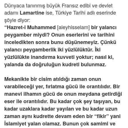
Dünyaca tanınmış büyük Fransız edibi ve devlet
adamı
ise, Türkiye Tarihi adlı eserinde
Lamartine
şöyle diyor:
[aleyhisselam]
“Hazret-i Muhammed
bir yalancı
peygamber miydi? Onun eserlerini ve tarihini
inceledikten sonra bunu düşünemeyiz. Çünkü
yalancı peygamberlik iki yüzlülüktür. İki
yüzlülükte inandırma kuvveti yoktur; nasıl ki,
yalanda da doğruluğun kudreti bulunmaz.
Mekanikte bir cisim atıldığı zaman onun
varabileceği yer, fırlatma gücü ile orantılıdır. Bir
manevi ilhamın gücü de onun meydana getirdiği
eser ile orantılıdır. Bu kadar çok şey taşıyan, bu
kadar uzaklara kadar yayılan ve bu kadar uzun
zaman aynı kudrette devam eden bir “fikir” yani
İslamiyet yalan olamaz. Bunun çok samimi ve