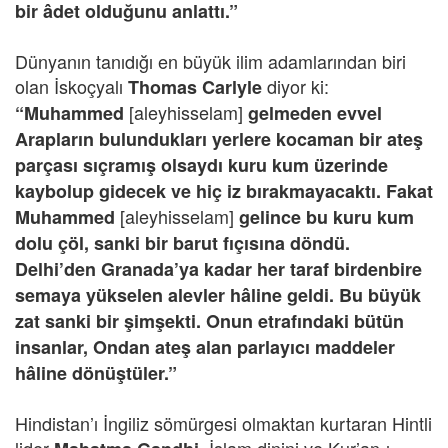
bir âdet olduğunu anlattı.”
Dünyanın tanıdığı en büyük ilim adamlarından biri
olan İskoçyalı
diyor ki:
Thomas Carlyle
[aleyhisselam]
“Muhammed
gelmeden evvel
Arapların bulundukları yerlere kocaman bir ateş
parçası sıçramış olsaydı kuru kum üzerinde
kaybolup gidecek ve hiç iz bırakmayacaktı. Fakat
[aleyhisselam]
Muhammed
gelince bu kuru kum
dolu çöl, sanki bir barut fıçısına döndü.
Delhi’den Granada’ya kadar her taraf birdenbire
semaya yükselen alevler hâline geldi. Bu büyük
zat sanki bir şimşekti. Onun etrafındaki bütün
insanlar, Ondan ateş alan parlayıcı maddeler
hâline dönüştüler.”
Hindistan’ı İngiliz sömürgesi olmaktan kurtaran Hintli