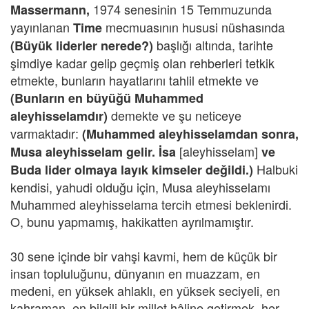
1974 senesinin 15 Temmuzunda
Massermann,
yayınlanan
mecmuasının hususi nüshasında
Time
başlığı altında, tarihte
(Büyük liderler nerede?)
şimdiye kadar gelip geçmiş olan rehberleri tetkik
etmekte, bunların hayatlarını tahlil etmekte ve
(Bunların en büyüğü Muhammed
demekte ve şu neticeye
aleyhisselamdır)
varmaktadır:
(Muhammed aleyhisselamdan sonra,
[aleyhisselam]
Musa aleyhisselam gelir. İsa
ve
Halbuki
Buda lider olmaya layık kimseler değildi.)
kendisi, yahudi olduğu için, Musa aleyhisselamı
Muhammed aleyhisselama tercih etmesi beklenirdi.
O, bunu yapmamış, hakikatten ayrılmamıştır.
30 sene içinde bir vahşi kavmi, hem de küçük bir
insan topluluğunu, dünyanın en muazzam, en
medeni, en yüksek ahlaklı, en yüksek seciyeli, en
kahraman, en bilgili bir millet hâline getirmek, her