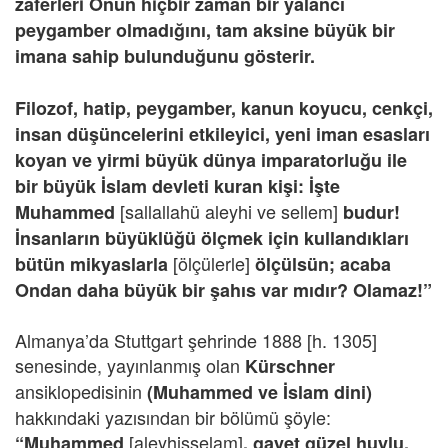
zaferleri Onun hiçbir zaman bir yalancı
peygamber olmadığını, tam aksine büyük bir
imana sahip bulunduğunu gösterir.
Filozof, hatip, peygamber, kanun koyucu, cenkçi,
insan düşüncelerini etkileyici, yeni iman esasları
koyan ve yirmi büyük dünya imparatorluğu ile
bir büyük İslam devleti kuran kişi: İşte
[sallallahü aleyhi ve sellem]
Muhammed
budur!
İnsanların büyüklüğü ölçmek için kullandıkları
[ölçülerle]
bütün mikyaslarla
ölçülsün; acaba
Ondan daha büyük bir şahıs var mıdır? Olamaz!”
Almanya’da Stuttgart şehrinde 1888 [h. 1305]
senesinde, yayınlanmış olan
Kürschner
ansiklopedisinin
(Muhammed ve İslam dini)
hakkındaki yazısından bir bölümü şöyle:
[aleyhisselam]
“Muhammed
, gayet güzel huylu,