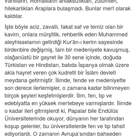
İranlıların, Romalıların ahlaksızlıkları, zulümleri,
hilekarlıkları Araplara bulaşmadı. Bunlar mert olarak
kaldılar.
İşte böyle aciz, zavallı, fakat saf ve temiz olan bir
kavim, onlara mürşitlik, rehberlik eden Muhammed
aleyhisselamın getirdiği Kur'ân-ı kerim sayesinde
birdenbire değişmiş, tam bir medeniyete kavuşmuş,
olağanüstü bir gayret ile 30 sene içinde, doğuda
Türkistan ve Hindistan, batıda İspanya olmak üzere
akla hayret veren çok kudretli bir İslâm devleti
meydana getirmiştir. İlimde, fende ve medeniyette
son derece ilerlemişler, o zamana kadar bilinmeyen
birçok şeyleri keşfetmişlerdir. İlim, fen, tıp ve
edebiyatta en yüksek mertebeye varmışlardır. İlimde
o kadar ileri gitmişlerdi ki, Papalar bile Endülüs
Üniversitelerinde okuyor, dünyanın her tarafından
koşup gelenler, bu üniversitelerde fen ve tıp tahsil
ediyorlardı. O zamanın Avrupa’sından bahseden