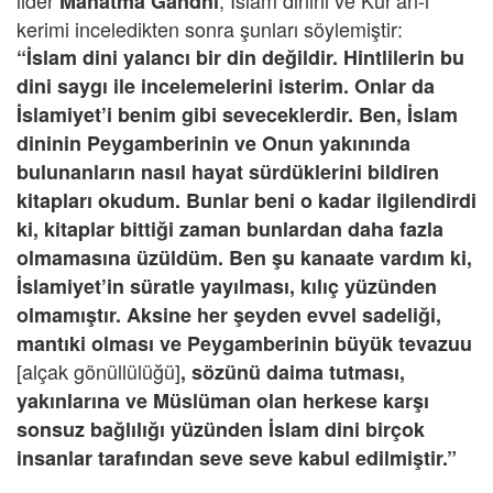
lider
, İslam dinini ve Kur’an-ı
Mahatma Gandhi
kerimi inceledikten sonra şunları söylemiştir:
“İslam dini yalancı bir din değildir. Hintlilerin bu
dini saygı ile incelemelerini isterim. Onlar da
İslamiyet’i benim gibi seveceklerdir. Ben, İslam
dininin Peygamberinin ve Onun yakınında
bulunanların nasıl hayat sürdüklerini bildiren
kitapları okudum. Bunlar beni o kadar ilgilendirdi
ki, kitaplar bittiği zaman bunlardan daha fazla
olmamasına üzüldüm. Ben şu kanaate vardım ki,
İslamiyet’in süratle yayılması, kılıç yüzünden
olmamıştır. Aksine her şeyden evvel sadeliği,
mantıki olması ve Peygamberinin büyük tevazuu
[alçak gönüllülüğü]
, sözünü daima tutması,
yakınlarına ve Müslüman olan herkese karşı
sonsuz bağlılığı yüzünden İslam dini birçok
insanlar tarafından seve seve kabul edilmiştir.”