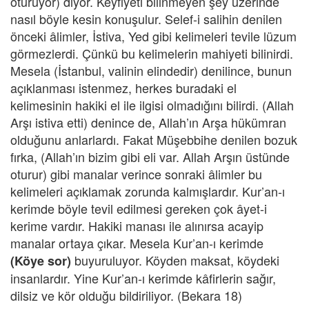
oturuyor) diyor. Keyfiyeti bilinmeyen şey üzerinde
nasıl böyle kesin konuşulur. Selef-i salihin denilen
önceki âlimler, İstiva, Yed gibi kelimeleri tevile lüzum
görmezlerdi. Çünkü bu kelimelerin mahiyeti bilinirdi.
Mesela (İstanbul, valinin elindedir) denilince, bunun
açıklanması istenmez, herkes buradaki el
kelimesinin hakiki el ile ilgisi olmadığını bilirdi. (Allah
Arşı istiva etti) denince de, Allah’ın Arşa hükümran
olduğunu anlarlardı. Fakat Müşebbihe denilen bozuk
fırka, (Allah’ın bizim gibi eli var. Allah Arşın üstünde
oturur) gibi manalar verince sonraki âlimler bu
kelimeleri açıklamak zorunda kalmışlardır. Kur’an-ı
kerimde böyle tevil edilmesi gereken çok âyet-i
kerime vardır. Hakiki manası ile alınırsa acayip
manalar ortaya çıkar. Mesela Kur’an-ı kerimde
buyuruluyor. Köyden maksat, köydeki
(Köye sor)
insanlardır. Yine Kur’an-ı kerimde kâfirlerin sağır,
dilsiz ve kör olduğu bildiriliyor. (Bekara 18)