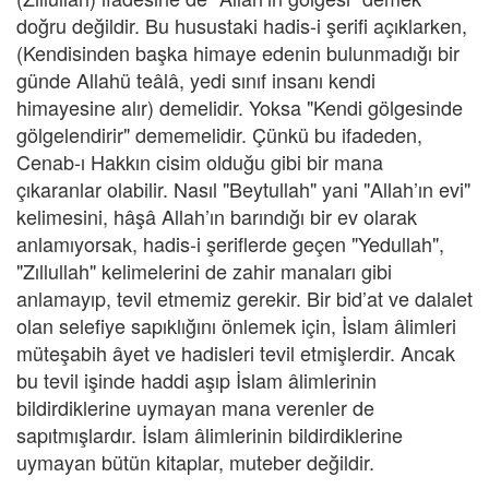
doğru değildir. Bu husustaki hadis-i şerifi açıklarken,
(Kendisinden başka himaye edenin bulunmadığı bir
günde Allahü teâlâ, yedi sınıf insanı kendi
himayesine alır) demelidir. Yoksa "Kendi gölgesinde
gölgelendirir" dememelidir. Çünkü bu ifadeden,
Cenab-ı Hakkın cisim olduğu gibi bir mana
çıkaranlar olabilir. Nasıl "Beytullah" yani "Allah’ın evi"
kelimesini, hâşâ Allah’ın barındığı bir ev olarak
anlamıyorsak, hadis-i şeriflerde geçen "Yedullah",
"Zıllullah" kelimelerini de zahir manaları gibi
anlamayıp, tevil etmemiz gerekir. Bir bid’at ve dalalet
olan selefiye sapıklığını önlemek için, İslam âlimleri
müteşabih âyet ve hadisleri tevil etmişlerdir. Ancak
bu tevil işinde haddi aşıp İslam âlimlerinin
bildirdiklerine uymayan mana verenler de
sapıtmışlardır. İslam âlimlerinin bildirdiklerine
uymayan bütün kitaplar, muteber değildir.