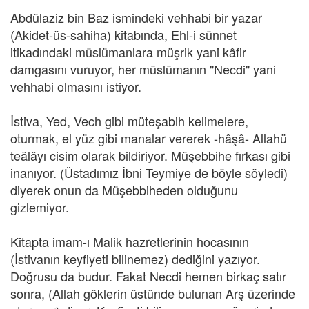
Abdülaziz bin Baz ismindeki vehhabi bir yazar
(Akidet-üs-sahiha) kitabında, Ehl-i sünnet
itikadındaki müslümanlara müşrik yani kâfir
damgasını vuruyor, her müslümanın "Necdi" yani
vehhabi olmasını istiyor.
İstiva, Yed, Vech gibi müteşabih kelimelere,
oturmak, el yüz gibi manalar vererek -hâşâ- Allahü
teâlâyı cisim olarak bildiriyor. Müşebbihe fırkası gibi
inanıyor. (Üstadımız İbni Teymiye de böyle söyledi)
diyerek onun da Müşebbiheden olduğunu
gizlemiyor.
Kitapta imam-ı Malik hazretlerinin hocasının
(İstivanın keyfiyeti bilinemez) dediğini yazıyor.
Doğrusu da budur. Fakat Necdi hemen birkaç satır
sonra, (Allah göklerin üstünde bulunan Arş üzerinde