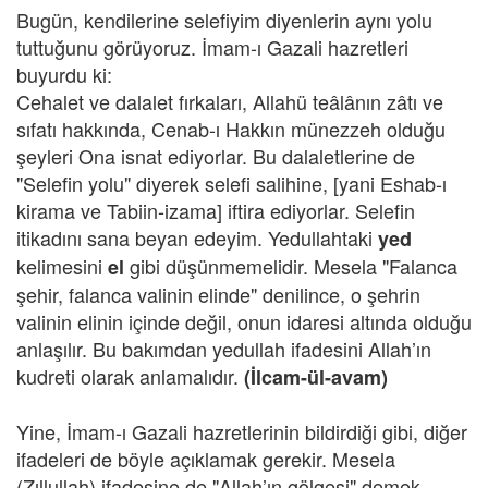
Bugün, kendilerine selefiyim diyenlerin aynı yolu
tuttuğunu görüyoruz. İmam-ı Gazali hazretleri
buyurdu ki:
Cehalet ve dalalet fırkaları, Allahü teâlânın zâtı ve
sıfatı hakkında, Cenab-ı Hakkın münezzeh olduğu
şeyleri Ona isnat ediyorlar. Bu dalaletlerine de
"Selefin yolu" diyerek selefi salihine, [yani Eshab-ı
kirama ve Tabiin-izama] iftira ediyorlar. Selefin
itikadını sana beyan edeyim. Yedullahtaki
yed
kelimesini
gibi düşünmemelidir. Mesela "Falanca
el
şehir, falanca valinin elinde" denilince, o şehrin
valinin elinin içinde değil, onun idaresi altında olduğu
anlaşılır. Bu bakımdan yedullah ifadesini Allah’ın
kudreti olarak anlamalıdır.
(İlcam-ül-avam)
Yine, İmam-ı Gazali hazretlerinin bildirdiği gibi, diğer
ifadeleri de böyle açıklamak gerekir. Mesela
(Zıllullah) ifadesine de "Allah’ın gölgesi" demek