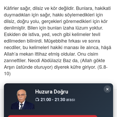
Kâfirler sağır, dilsiz ve kör değildir. Bunlara, hakikati
duymadıkları için sağır, hakkı söylemedikleri için
dilsiz, doğru yolu, gerçekleri göremedikleri için kör
denilmiştir. Bilen için bunları izaha lüzum yoktur.
Eskiden de istiva, yed, vech gibi kelimeler tevil
edilmeden bilinirdi. Müşebbihe fırkası ve sonra
necdiler, bu kelimeleri hakiki manası ile alınca, hâşâ
Allah’a mekan ittihaz etmiş oldular. Onu cisim
zannettiler. Necdi Abdülaziz Baz da, (Allah gökte
Arşın üstünde oturuyor) diyerek küfre giriyor. (S.8-
10)
×
Huzura Doğru
📺
21:00 - 21:30
arası
Copyright © 2008 - Dinimiz İslam. Her Hakkı Saklıdır.