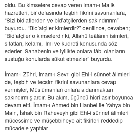
oldu. Bu kimselere cevap veren imam-ı Malik
hazretleri, bir defasında teşbih fikrini savunanlara;
“Sizi bid’atlerden ve bid’atçilerden sakındırırım”
buyurdu. “Bid’atçiler kimlerdir?” denilince, cevaben;
“Bid’atçiler o kimselerdir ki, Allahü teâlânın isimleri,
sıfatları, kelamı, ilmi ve kudreti konusunda söz
ederler. Sahabenin ve iyilikte onlara tâbi olanların
sustuğu konularda sükut etmezler” buyurdu.
İmam-ı Zühri, imam-ı Sevri gibi Ehl-i sünnet âlimleri
de, teşbih ve tecsim fikrini savunanlara cevap
vermişler, Müslümanları onlara aldanmaktan
sakındırmışlardır. Bu akım, üçüncü hicri asır boyunca
devam etti. İmam-ı Ahmed bin Hanbel ile Yahya bin
Main, İshak bin Raheveyh gibi Ehl-i sünnet âlimleri
mücessime ve müşebbiheye ait fikirleri reddedip
mücadele yaptılar.