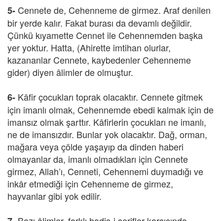
Cennete de, Cehenneme de girmez. Araf denilen
5-
bir yerde kalır. Fakat burası da devamlı değildir.
Çünkü kıyamette Cennet ile Cehennemden başka
yer yoktur. Hatta, (Ahirette imtihan olurlar,
kazananlar Cennete, kaybedenler Cehenneme
gider) diyen âlimler de olmuştur.
Kâfir çocukları toprak olacaktır. Cennete gitmek
6-
için imanlı olmak, Cehennemde ebedi kalmak için de
imansız olmak şarttır. Kâfirlerin çocukları ne imanlı,
ne de imansızdır. Bunlar yok olacaktır. Dağ, orman,
mağara veya çölde yaşayıp da dinden haberi
olmayanlar da, imanlı olmadıkları için Cennete
girmez, Allah’ı, Cenneti, Cehennemi duymadığı ve
inkâr etmediği için Cehenneme de girmez,
hayvanlar gibi yok edilir.
Bazı âlimler, farklı hadis-i şerifler karşısında