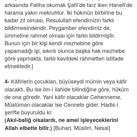
arkasında Fatiha okumak Şafii’de farz iken Hanefi’de
harama yakın mekruhtur. İki hükmün birbirine bu
kadar zıt olması, Resulullah efendimizin farklı
bildirmesindendir. Peygamber efendimiz de,
ümmetine rahmet olması için farklı bildirmiştir.
Bunun için bir kişi kendi mezhebine göre
yapamadığı işi, sıkıntı olunca başka hak mezhebe
göre yapmakta, farklı kavildeki rahmetten istifade
etmektedir.]
Kâfirlerin çocukları, büyüseydi mümin veya kâfir
4-
olacaktı. Bu ise ilm-i ilahide bilindiğine göre, hüküm
de ona göredir. Yani kâfir olacaklar Cehenneme,
Müslüman olacaklar ise Cennete gider. Hadis-i
şerifte buyuruldu ki:
(Akıl-baliğ olsalardı, ne amel işleyeceklerini
[Buhari, Müslim, Nesai]
Allah elbette bilir.)