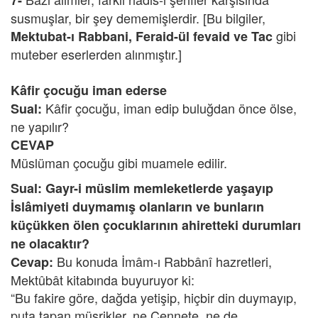
7-
susmuşlar, bir şey dememişlerdir. [Bu bilgiler,
gibi
Mektubat-ı Rabbani, Feraid-ül fevaid ve Tac
muteber eserlerden alınmıştır.]
Kâfir çocuğu iman ederse
Kâfir çocuğu, iman edip buluğdan önce ölse,
Sual:
ne yapılır?
CEVAP
Müslüman çocuğu gibi muamele edilir.
Sual: Gayr-i müslim memleketlerde yaşayıp
İslâmiyeti duymamış olanların ve bunların
küçükken ölen çocuklarının ahiretteki durumları
ne olacaktır?
Bu konuda İmâm-ı Rabbânî hazretleri,
Cevap:
Mektûbât kitabında buyuruyor ki:
“Bu fakire göre, dağda yetişip, hiçbir din duymayıp,
puta tapan müşrikler, ne Cennete, ne de