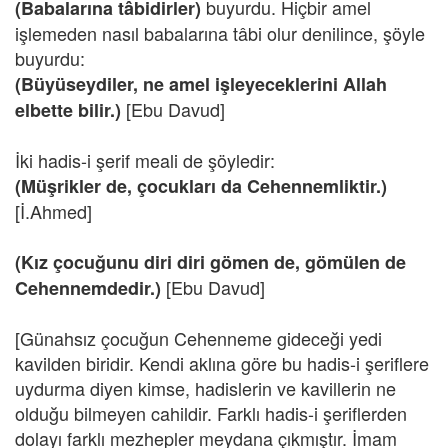
buyurdu. Hiçbir amel
(Babalarına tâbidirler)
işlemeden nasıl babalarına tâbi olur denilince, şöyle
buyurdu:
(Büyüseydiler, ne amel işleyeceklerini Allah
[Ebu Davud]
elbette bilir.)
İki hadis-i şerif meali de şöyledir:
(Müşrikler de, çocukları da Cehennemliktir.)
[İ.Ahmed]
(Kız çocuğunu diri diri gömen de, gömülen de
[Ebu Davud]
Cehennemdedir.)
[Günahsız çocuğun Cehenneme gideceği yedi
kavilden biridir. Kendi aklına göre bu hadis-i şeriflere
uydurma diyen kimse, hadislerin ve kavillerin ne
olduğu bilmeyen cahildir. Farklı hadis-i şeriflerden
dolayı farklı mezhepler meydana çıkmıştır. İmam