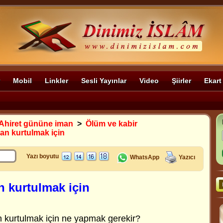
Mobil
Linkler
Sesli Yayınlar
Video
Şiirler
Ekart
Ahiret gününe iman
>
Ölüm ve kabir
an kurtulmak için
Yazı boyutu
WhatsApp
Yazıcı
n kurtulmak için
 kurtulmak için ne yapmak gerekir?