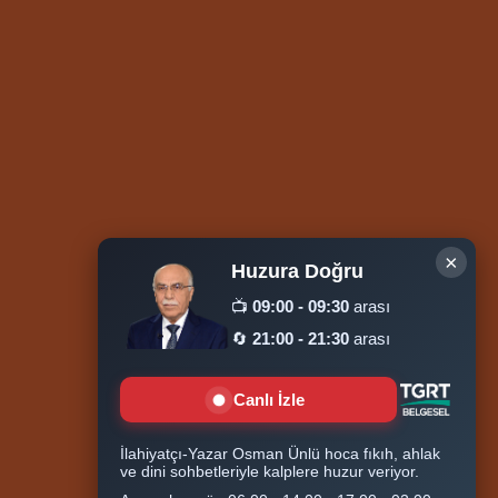
×
Huzura Doğru
📺
09:00 - 09:30
arası
🔄
21:00 - 21:30
arası
Ziyaretçi Sayısı
252.011.544
Hosted by
İhlas Net
Canlı İzle
İlahiyatçı-Yazar Osman Ünlü hoca fıkıh, ahlak
ve dini sohbetleriyle kalplere huzur veriyor.