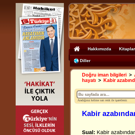
Hakkımızda
Kitaplar
Diller
Doğru iman bilgileri
>
hayatı
>
Kabir azabınd
Aradığınız kelime sarı renk ile işaretlenir.
Kabir azabında
Sual:
Kabir azabından