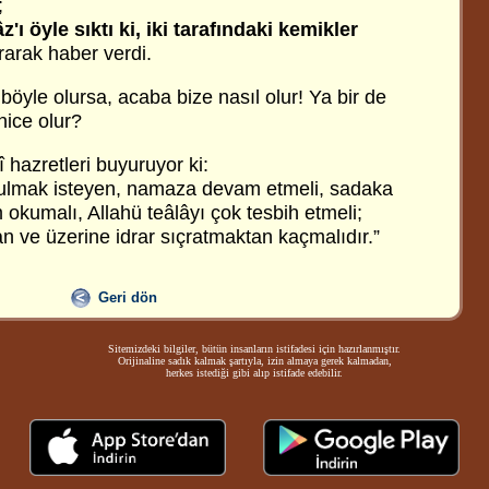
;
ı öyle sıktı ki, iki tarafındaki kemikler
arak haber verdi.
böyle olursa, acaba bize nasıl olur! Ya bir de
nice olur?
hazretleri buyuruyor ki:
tulmak isteyen, namaza devam etmeli, sadaka
m okumalı, Allahü teâlâyı çok tesbih etmeli;
n ve üzerine idrar sıçratmaktan kaçmalıdır.”
Geri dön
Sitemizdeki bilgiler, bütün insanların istifadesi için hazırlanmıştır.
Orijinaline sadık kalmak şartıyla, izin almaya gerek kalmadan,
herkes istediği gibi alıp istifade edebilir.