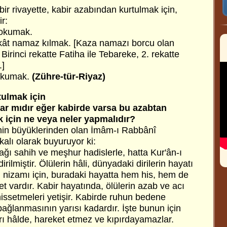
bir rivayette, kabir azabından kurtulmak için,
ir:
 okumak.
kât namaz kılmak. [Kaza namazı borcu olan
Birinci rekatte Fatiha ile Tebareke, 2. rekatte
.]
 okumak.
(Zühre-tür-Riyaz)
tulmak için
ar mıdır eğer kabirde varsa bu azabtan
 için ne veya neler yapmalıdır?
inin büyüklerinden olan İmâm-ı Rabbânî
akalı olarak buyuruyor ki:
ğı sahih ve meşhur hadislerle, hatta Kur'ân-ı
irilmiştir. Ölülerin hâli, dünyadaki dirilerin hayatı
n nizamı için, buradaki hayatta hem his, hem de
ket vardır. Kabir hayatında, ölülerin azab ve acı
hissetmeleri yetişir. Kabirde ruhun bedene
bağlanmasının yarısı kadardır. İşte bunun için
rı hâlde, hareket etmez ve kıpırdayamazlar.