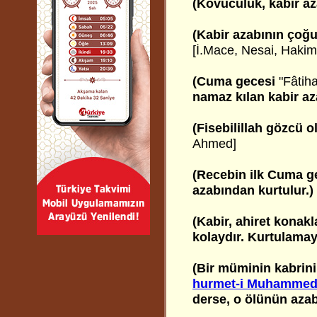
(Kovuculuk, kabir az
(Kabir azabının çoğu,
[İ.Mace, Nesai, Hakim
(Cuma gecesi
"Fâtiha
namaz kılan kabir az
(Fisebilillah gözcü 
Ahmed]
(Recebin ilk Cuma g
azabından kurtulur.)
(Kabir, ahiret konakl
kolaydır. Kurtulamay
(Bir müminin kabrini
hurmet-i Muhammed a
derse, o ölünün azabı