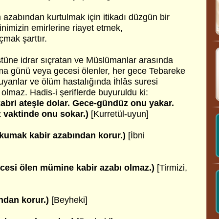
zabından kurtulmak için itikadı düzgün bir
imizin emirlerine riayet etmek,
mak şarttır.
stüne idrar sıçratan ve Müslümanlar arasında
ma günü veya gecesi ölenler, her gece Tebareke
uyanlar ve ölüm hastalığında İhlâs suresi
 olmaz. Hadis-i şeriflerde buyuruldu ki:
abri ateşle dolar. Gece-gündüz onu yakar.
z vaktinde onu sokar.)
[Kurretül-uyun]
okumak kabir azabından korur.)
[İbni
esi ölen mümine kabir azabı olmaz.)
[Tirmizi,
ndan korur.)
[Beyheki]