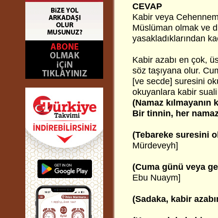
CEVAP
Kabir veya Cehennem a
Müslüman olmak ve din
yasakladıklarından kaç
Kabir azabı en çok, ü
söz taşıyana olur. Cu
[ve secde] suresini ok
okuyanlara kabir suali
(Namaz kılmayanın k
Bir tinnin, her nama
(Tebareke suresini 
Mürdeveyh]
(Cuma günü veya gec
Ebu Nuaym]
(Sadaka, kabir azabı