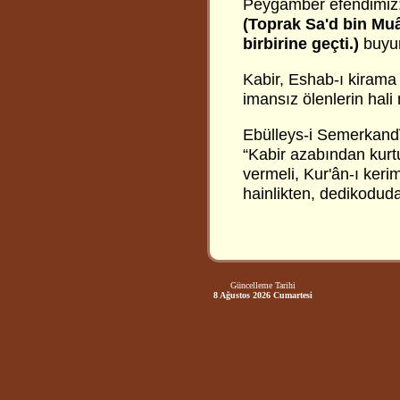
Peygamber efendimiz
(Toprak Sa'd bin Muâz'
birbirine geçti.)
buyur
Kabir, Eshab-ı kirama 
imansız ölenlerin hali 
Ebülleys-i Semerkandî 
“Kabir azabından kur
vermeli, Kur'ân-ı keri
hainlikten, dedikoduda
Güncelleme Tarihi
8 Ağustos 2026 Cumartesi