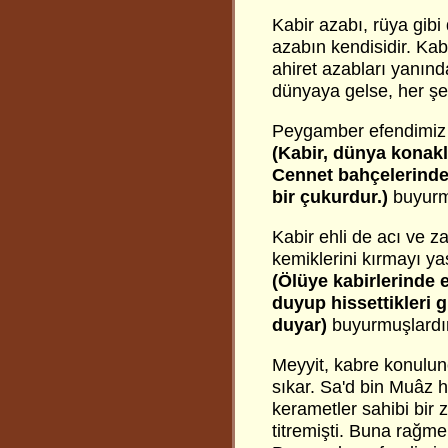
Kabir azabı, rüya gibi
azabın kendisidir. Kab
ahiret azabları yanında
dünyaya gelse, her şey
Peygamber efendimiz 
(Kabir, dünya konakla
Cennet bahçelerinde
bir çukurdur.)
buyurm
Kabir ehli de acı ve 
kemiklerini kırmayı ya
(Ölüye kabirlerinde e
duyup hissettikleri 
duyar)
buyurmuşlardır
Meyyit, kabre konulunc
sıkar. Sa'd bin Muâz h
kerametler sahibi bir 
titremişti. Buna rağm