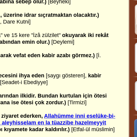
abına sebep olur.)
[Beyheki]
 üzerine idrar sıçratmaktan olacaktır.)
, Dare Kutni]
" ve 15 kere "İzâ zülzilet"
okuyarak iki rekât
abından emin olur.)
[Deylemi]
olarak vefat eden kabir azabı görmez.)
[İ.
ecesini ihya eden
[saygı gösteren],
kabir
[Seadet-i Ebediyye]
arından ilkidir. Bundan kurtulan için ötesi
ana ise ötesi çok zordur.)
[Tirmizi]
 ziyaret ederken,
Allahümme inni eselüke-bi-
leyhisselam en la tüazzibe hazelmeyyit
 kıyamete kadar kaldırılır.)
[Etfal-ül müslimin]