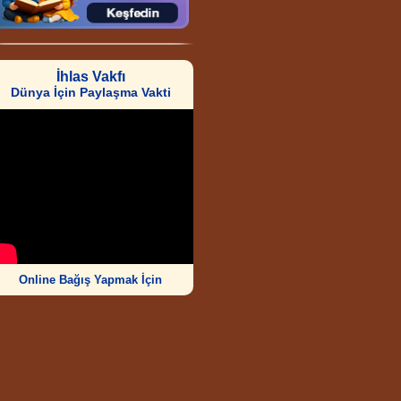
İhlas Vakfı
Dünya İçin Paylaşma Vakti
Online Bağış Yapmak İçin