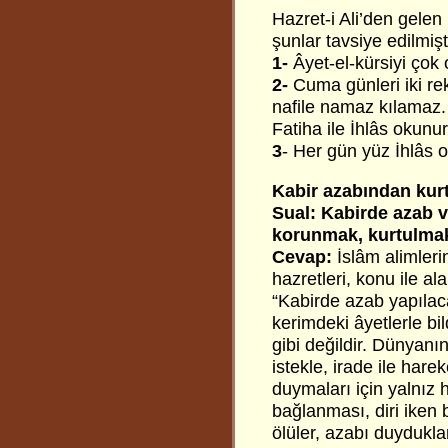
Hazret-i Ali’den gelen 
şunlar tavsiye edilmişt
1-
Âyet-el-kürsiyi çok
2-
Cuma günleri iki re
nafile namaz kılamaz. 
Fatiha ile İhlâs okunur
3
- Her gün yüz İhlâs
Kabir azabından kur
Sual: Kabirde azab v
korunmak, kurtulmak
Cevap:
İslâm alimler
hazretleri, konu ile al
“Kabirde azab yapılaca
kerimdeki âyetlerle bild
gibi değildir. Dünyanı
istekle, irade ile hare
duymaları için yalnız 
bağlanması, diri iken 
ölüler, azabı duydukla