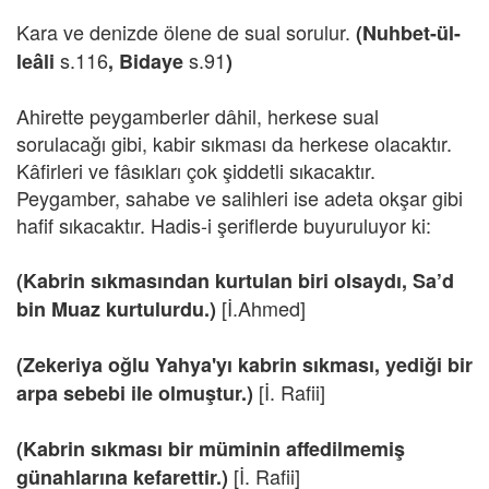
Kara ve denizde ölene de sual sorulur.
(Nuhbet-ül-
s.116
s.91
leâli
, Bidaye
)
Ahirette peygamberler dâhil, herkese sual
sorulacağı gibi, kabir sıkması da herkese olacaktır.
Kâfirleri ve fâsıkları çok şiddetli sıkacaktır.
Peygamber, sahabe ve salihleri ise adeta okşar gibi
hafif sıkacaktır. Hadis-i şeriflerde buyuruluyor ki:
(Kabrin sıkmasından kurtulan biri olsaydı, Sa’d
[İ.Ahmed]
bin Muaz kurtulurdu.)
(Zekeriya oğlu Yahya'yı kabrin sıkması, yediği bir
[İ. Rafii]
arpa sebebi ile olmuştur.)
(Kabrin sıkması bir müminin affedilmemiş
[İ. Rafii]
günahlarına kefarettir.)