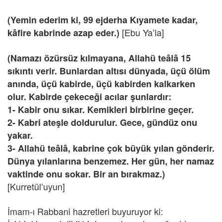
(Yemin ederim ki, 99 ejderha Kıyamete kadar,
[Ebu Ya’la]
kâfire kabrinde azap eder.)
(Namazı özürsüz kılmayana, Allahü teâlâ 15
sıkıntı verir. Bunlardan altısı dünyada, üçü ölüm
anında, üçü kabirde, üçü kabirden kalkarken
olur. Kabirde çekeceği acılar şunlardır:
1- Kabir onu sıkar. Kemikleri birbirine geçer.
2- Kabri ateşle doldurulur. Gece, gündüz onu
yakar.
3- Allahü teâlâ, kabrine çok büyük yılan gönderir.
Dünya yılanlarına benzemez. Her gün, her namaz
vaktinde onu sokar. Bir an bırakmaz.)
[Kurretül’uyun]
İmam-ı Rabbani hazretleri buyuruyor ki: