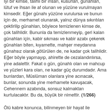
İyi bir kimse, talihli bir insan, kusurları, günahları,
lütuf ve ihsan ile af olunan ve yüzüne vurulmayan
kimsedir. Eğer günahı yüzüne vurulursa ve bunun
için de, merhamet olunarak, yalnız dünya sıkıntıları
çektirilip günahları, böylece temizlenen kimse de,
çok talihlidir. Bununla da temizlenmeyip, geri kalan
günahları için, kabir sıkması ve kabir azabı çekerek
günahları biten, kıyamette, mahşer meydanına
günahsız olarak götürülen de, ne kadar çok talihlidir.
Eğer böyle yapmayıp, ahirette de cezalandırılırsa,
yine adalettir. Fakat o gün, günahlı olan ve mahcup
ve yüzleri kara olan, ne kadar güç durumdadır. Ama
bunlardan, Müslüman olanlara yine acınacak,
bunlar, sonunda yine merhamete kavuşacak,
Cehennem azabında, sonsuz kalmaktan
kurtulacaktır. Bu da, büyük bir nimettir.
(1/266)
Ölü kabre konunca, bilinmeyen bir hayat ile