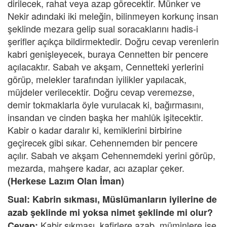
dirilecek, rahat veya azap görecektir. Münker ve
Nekir adındaki iki meleğin, bilinmeyen korkunç insan
şeklinde mezara gelip sual soracaklarını hadis-i
şerifler açıkça bildirmektedir. Doğru cevap verenlerin
kabri genişleyecek, buraya Cennetten bir pencere
açılacaktır. Sabah ve akşam, Cennetteki yerlerini
görüp, melekler tarafından iyilikler yapılacak,
müjdeler verilecektir. Doğru cevap veremezse,
demir tokmaklarla öyle vurulacak ki, bağırmasını,
insandan ve cinden başka her mahlûk işitecektir.
Kabir o kadar daralır ki, kemiklerini birbirine
geçirecek gibi sıkar. Cehennemden bir pencere
açılır. Sabah ve akşam Cehennemdeki yerini görüp,
mezarda, mahşere kadar, acı azaplar çeker.
(Herkese Lazım Olan İman)
Sual: Kabrin sıkması, Müslümanların iyilerine de
azab şeklinde mi yoksa nimet şeklinde mi olur?
Kabir sıkması, kafirlere azab, müminlere ise,
Cevap: