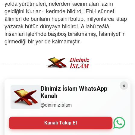
yolda yürütmeleri, nelerden kaçınmaları lazım
geldiğini Kur’an-ı kerimde bildirdi. Ehl-i sünnet
âlimleri de bunların hepsini bulup, milyonlarca kitap
yazarak bütün dünyaya bildirdi. Allahü teâlâ
insanları işlerinde başıboş bırakmamış, İslamiyet’in
girmediği bir yer de kalmamıştır.
×
Copyright © 2008 - Dinimiz İslam. Her Hakkı Saklıdır.
Dinimiz İslam WhatsApp
Kanalı
Sitemizdeki bilgiler, bütün insanların istifadesi için
@dinimizislam
hazırlanmıştır. Orijinaline sadık kalmak şartıyla, izin
almaya gerek kalmadan, herkes istediği gibi alıp istifade
edebilir.
Kanalı Takip Et