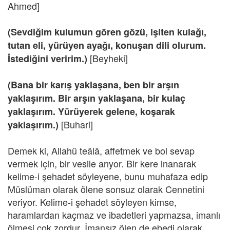
Ahmed]
(Sevdiğim kulumun gören gözü, işiten kulağı,
tutan eli, yürüyen ayağı, konuşan dili olurum.
[Beyheki]
İstediğini veririm.)
(Bana bir karış yaklaşana, ben bir arşın
yaklaşırım. Bir arşın yaklaşana, bir kulaç
yaklaşırım. Yürüyerek gelene, koşarak
[Buhari]
yaklaşırım.)
Demek ki, Allahü teâlâ, affetmek ve bol sevap
vermek için, bir vesile arıyor. Bir kere inanarak
kelime-i şehadet söyleyene, bunu muhafaza edip
Müslüman olarak ölene sonsuz olarak Cennetini
veriyor. Kelime-i şehadet söyleyen kimse,
haramlardan kaçmaz ve ibadetleri yapmazsa, imanlı
ölmesi çok zordur. İmansız ölen de ebedi olarak