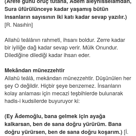
(Arefe günü oruç tutana, Âdem aleyhisselamdan,
Sura üfürülünceye kadar yaşamış bütün
insanların sayısının iki katı kadar sevap yazılır.)
[R. Nasıhin]
Allahü teâlânın rahmeti, ihsanı boldur. Zerre kadar
bir iyiliğe dağ kadar sevap verir. Mülk Onundur.
Dilediğine dilediği kadar ihsan eder.
Mekândan münezzehtir
Allahü teâlâ, mekândan münezzehtir. Düşünülen her
şey O değildir. Hiçbir şeye benzemez. İnsanların
kolay anlaması için mecazi teşbihlerde bulunarak
hadis-i kudsilerde buyuruyor ki:
(Ey Âdemoğlu, bana gelmek için ayağa
kalkarsan, ben de sana doğru yürürüm. Bana
[İ.
doğru yürürsen, ben de sana doğru koşarım.)