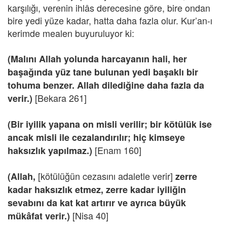
karşılığı, verenin ihlâs derecesine göre, bire ondan
bire yedi yüze kadar, hatta daha fazla olur. Kur’an-ı
kerimde mealen buyuruluyor ki:
(Malını Allah yolunda harcayanın hali, her
başağında yüz tane bulunan yedi başaklı bir
tohuma benzer. Allah dilediğine daha fazla da
[Bekara 261]
verir.)
(Bir iyilik yapana on misli verilir; bir kötülük ise
ancak misli ile cezalandırılır; hiç kimseye
[Enam 160]
haksızlık yapılmaz.)
[kötülüğün cezasını adaletle verir]
(Allah,
zerre
kadar haksızlık etmez, zerre kadar iyiliğin
sevabını da kat kat artırır ve ayrıca büyük
[Nisa 40]
mükâfat verir.)