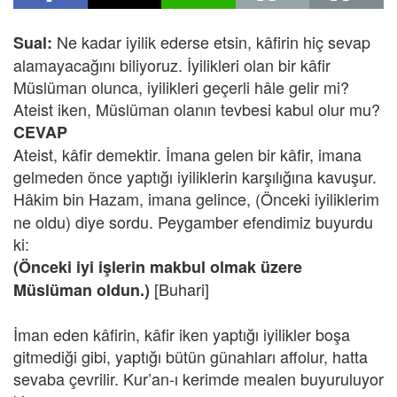
Ne kadar iyilik ederse etsin, kâfirin hiç sevap
Sual:
alamayacağını biliyoruz. İyilikleri olan bir kâfir
Müslüman olunca, iyilikleri geçerli hâle gelir mi?
Ateist iken, Müslüman olanın tevbesi kabul olur mu?
CEVAP
Ateist, kâfir demektir. İmana gelen bir kâfir, imana
gelmeden önce yaptığı iyiliklerin karşılığına kavuşur.
Hâkim bin Hazam,
imana gelince, (Önceki iyiliklerim
ne oldu) diye sordu. Peygamber efendimiz buyurdu
ki:
(Önceki iyi işlerin makbul olmak üzere
[Buhari]
Müslüman oldun.)
İman eden kâfirin, kâfir iken yaptığı iyilikler boşa
gitmediği gibi, yaptığı bütün günahları affolur, hatta
sevaba çevrilir. Kur’an-ı kerimde mealen buyuruluyor