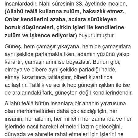
insanlardadır. Nahl sûresinin 33. âyetinde mealen,
(Allahü teâlâ kullarına zulüm, haksızlık etmez.
Onlar kendilerini azaba, acılara sürükleyen
bozuk düşünceleri, çirkin işleri ile kendilerine
buyurulmuştur.
zulüm ve işkence ediyorlar)
Güneş, hem çamaşır yıkayana, hem de çamaşırlara
aynı şekilde parlamakta iken, adamın yüzünü yakıp
karartır, çamaşırlarını ise beyazlatır. Bunun gibi,
elmaya ve bibere aynı şekilde parladığı halde,
elmayı kızartınca tatlılaştırır, biberi kızartınca
acılaştırır. Tatlılık ve acılık hep güneşin ışıkları ile ise
de aralarındaki fark, güneşten değil kendilerindendir.
Allahü teâlâ bütün insanlara bir ananın yavrusuna
olan merhametinden daha çok acıdığı için, her
insanın, her ailenin, her milletin her zamanda ve her
işlerinde nasıl hareket etmeleri lazım geleceğini,
dünyada ve ahırette rahat etmeleri için işlerini ne