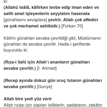
ki:
(Allahü teâlâ, kâfirken tevbe edip iman eden ve
salih amel işleyenlerin seyyiatını hasenata
[günahlarını sevaplara]
çevirir. Allah çok affedici
[Furkan 70]
ve çok merhamet sahibidir.)
Kâfirin günahları sevaba çevrildiği gibi, Müslümanın
günahları da sevaba çevrilir. Hadis-i şeriflerde
buyuruldu ki:
(Rıza-i ilahi için Allah’ı ananların günahları
[İ. Ahmed]
sevaba çevrilir.)
(Recep ayında dokuz gün oruç tutanın günahları
[Gunye]
sevaba çevrilir.)
Allah bire yedi yüz verir
Allah rızası için yapılan iyiliklerin, sadakanın, zekâtın