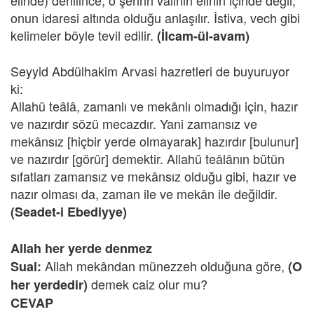
elinde) denilince, o şehrin valinin elinin içinde değil,
onun idaresi altında olduğu anlaşılır. İstiva, vech gibi
kelimeler böyle tevil edilir.
(İlcam-ül-avam)
Seyyid Abdülhakim Arvasi hazretleri de buyuruyor
ki:
Allahü teâlâ, zamanlı ve mekânlı olmadığı için, hazır
ve nazırdır sözü mecazdır. Yani zamansız ve
mekânsız [hiçbir yerde olmayarak] hazırdır [bulunur]
ve nazırdır [görür] demektir. Allahü teâlânın bütün
sıfatları zamansız ve mekânsız olduğu gibi, hazır ve
nazır olması da, zaman ile ve mekân ile değildir.
(Seadet-i Ebediyye)
Allah her yerde denmez
Allah mekândan münezzeh olduğuna göre,
Sual:
(O
demek caiz olur mu?
her yerdedir)
CEVAP