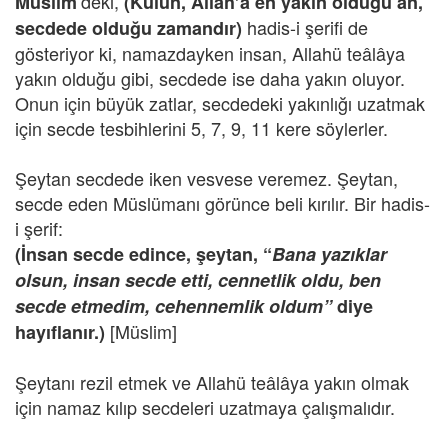
’deki,
Müslim
(Kulun, Allah’a en yakın olduğu an,
hadis-i şerifi de
secdede olduğu zamandır)
gösteriyor ki, namazdayken insan, Allahü teâlâya
yakın olduğu gibi, secdede ise daha yakın oluyor.
Onun için büyük zatlar, secdedeki yakınlığı uzatmak
için secde tesbihlerini 5, 7, 9, 11 kere söylerler.
Şeytan secdede iken vesvese veremez. Şeytan,
secde eden Müslümanı görünce beli kırılır. Bir hadis-
i şerif:
(İnsan secde edince, şeytan, “
Bana yazıklar
olsun, insan secde etti, cennetlik oldu, ben
secde etmedim, cehennemlik oldum”
diye
[Müslim]
hayıflanır.)
Şeytanı rezil etmek ve Allahü teâlâya yakın olmak
için namaz kılıp secdeleri uzatmaya çalışmalıdır.