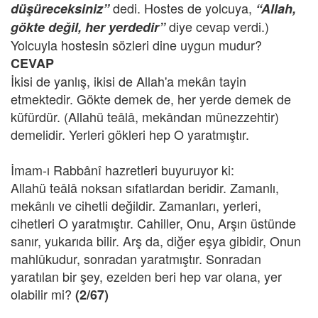
dedi. Hostes de yolcuya,
düşüreceksiniz”
“Allah,
diye cevap verdi.)
gökte değil, her yerdedir”
Yolcuyla hostesin sözleri dine uygun mudur?
CEVAP
İkisi de yanlış, ikisi de Allah'a mekân tayin
etmektedir. Gökte demek de, her yerde demek de
küfürdür. (Allahü teâlâ, mekândan münezzehtir)
demelidir. Yerleri gökleri hep O yaratmıştır.
İmam-ı Rabbânî hazretleri buyuruyor ki:
Allahü teâlâ noksan sıfatlardan beridir. Zamanlı,
mekânlı ve cihetli değildir. Zamanları, yerleri,
cihetleri O yaratmıştır. Cahiller, Onu, Arşın üstünde
sanır, yukarıda bilir. Arş da, diğer eşya gibidir, Onun
mahlûkudur, sonradan yaratmıştır. Sonradan
yaratılan bir şey, ezelden beri hep var olana, yer
olabilir mi?
(2/67)