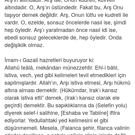
altındadır. O, Arş’ın üstündedir. Fakat bu, Arş Onu
taşıyor demek değildir. Arş, Onun lütfu ve kudreti ile
vardır. O, ezelde, sonsuz öncelerde nasıl ise, şimdi
hep öyledir. Arş’ı yaratmadan önce nasıl idi ise,
ebedi sonsuz geleceklerde de, hep öyledir. Onda
değişiklik olmaz.
İmam-ı Gazali hazretleri buyuruyor ki:
Allahü teâlâ, mekândan münezzehtir. Ehl-i bâtıl,
istiva, vech, yed gibi kelimeleri tevil etmedikleri için
sapıtmışlardır. Allah’ın, Arşı istiva etmesi, Arşı hükmü
altına alması demektir. (Hükümdar, Irak’ı kansız
olarak istiva etti” demek, (Irak’ı kansız olarak ele
geçirdi) demektir. Bu sapıklıklarına da (Selefin yolu)
diyerek selef-i salihine, [Eshaba ve Tabiine] iftira
ediyorlar. Yedullahtaki yed kelimesini el gibi
düşünmemeli. Mesela, (Falanca şehir, filanca valinin