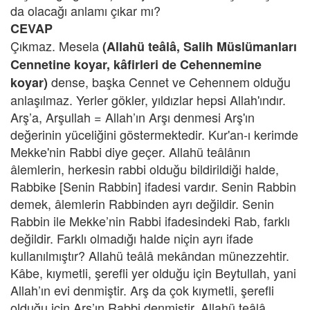
da olacağı anlamı çıkar mı?
CEVAP
Çıkmaz. Mesela
(Allahü teâlâ, Salih Müslümanları
Cennetine koyar, kâfirleri de Cehennemine
dense, başka Cennet ve Cehennem olduğu
koyar)
anlaşılmaz. Yerler gökler, yıldızlar hepsi Allah'ındır.
Arş’a, Arşullah = Allah’ın Arşı denmesi Arş'ın
değerinin yüceliğini göstermektedir. Kur'an-ı kerimde
Mekke'nin Rabbi diye geçer. Allahü teâlânın
âlemlerin, herkesin rabbi olduğu bildirildiği halde,
Rabbike [Senin Rabbin] ifadesi vardır. Senin Rabbin
demek, âlemlerin Rabbinden ayrı değildir. Senin
Rabbin ile Mekke’nin Rabbi ifadesindeki Rab, farklı
değildir. Farklı olmadığı halde niçin ayrı ifade
kullanılmıştır? Allahü teâlâ mekândan münezzehtir.
Kâbe, kıymetli, şerefli yer olduğu için Beytullah, yani
Allah’ın evi denmiştir. Arş da çok kıymetli, şerefli
olduğu için Arş’ın Rabbi denmiştir. Allahü teâlâ,