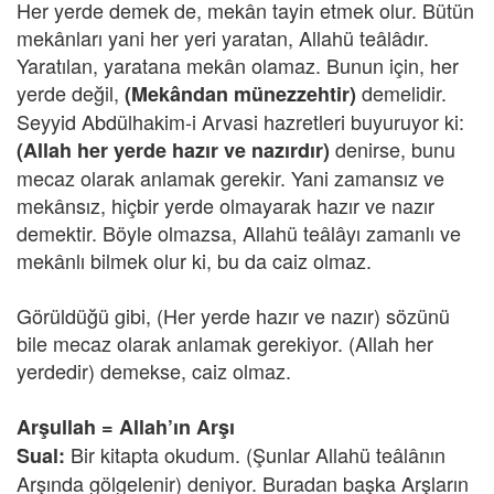
Her yerde demek de, mekân tayin etmek olur. Bütün
mekânları yani her yeri yaratan, Allahü teâlâdır.
Yaratılan, yaratana mekân olamaz. Bunun için, her
yerde değil,
demelidir.
(Mekândan münezzehtir)
Seyyid Abdülhakim-i Arvasi hazretleri buyuruyor ki:
denirse, bunu
(Allah her yerde hazır ve nazırdır)
mecaz olarak anlamak gerekir. Yani zamansız ve
mekânsız, hiçbir yerde olmayarak hazır ve nazır
demektir. Böyle olmazsa, Allahü teâlâyı zamanlı ve
mekânlı bilmek olur ki, bu da caiz olmaz.
Görüldüğü gibi, (Her yerde hazır ve nazır) sözünü
bile mecaz olarak anlamak gerekiyor. (Allah her
yerdedir) demekse, caiz olmaz.
Arşullah = Allah’ın Arşı
Bir kitapta okudum. (Şunlar Allahü teâlânın
Sual:
Arşında gölgelenir) deniyor. Buradan başka Arşların