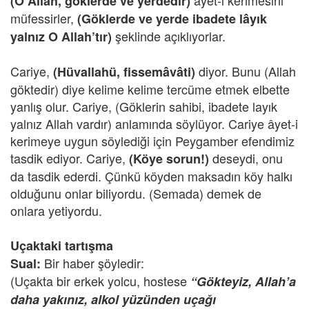
âyet-i kerimesini
(O Allah, göklerde ve yerdedir)
müfessirler,
(Göklerde ve yerde ibadete lâyık
şeklinde açıklıyorlar.
yalnız O Allah’tır)
Cariye,
diyor. Bunu (Allah
(Hüvallahü, fissemâvâti)
göktedir) diye kelime kelime tercüme etmek elbette
yanlış olur. Cariye, (Göklerin sahibi, ibadete layık
yalnız Allah vardır) anlamında söylüyor. Cariye âyet-i
kerimeye uygun söylediği için Peygamber efendimiz
tasdik ediyor. Cariye,
deseydi, onu
(Köye sorun!)
da tasdik ederdi. Çünkü köyden maksadın köy halkı
olduğunu onlar biliyordu. (Semada) demek de
onlara yetiyordu.
Uçaktaki tartışma
Bir haber şöyledir:
Sual:
(Uçakta bir erkek yolcu, hostese
“Gökteyiz, Allah’a
daha yakınız, alkol yüzünden uçağı