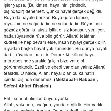
işler yapsa, (Bu kimse, hayalinin içindedir,
dışındadır) denemez. Çünkü hayal gerçek değildir.
Rüya da hayale benzer. Rüya gören kimse,
rüyasının ne sağındadır, ne solundadır. Rüyasında
gözsüz görür, kulaksız işitir, dilsiz konuşur, yer, içer,
hatta rüyasında rüya bile görür. Allahü teâlânın
kudreti ile hep devam etse, insan rüyayı gerçek bilir,
rüyadan başka hayat yok zanneder. Bu dünya hayatı
da bir rüyadan ibarettir. Demek ki; kâinat hayal
mertebesinde yaratıldığı için bize var gibi
görünmektedir. Ezeli ve ebedi var olan yalnız Allahü
teâlâdır. O halde, Allah, hayal olan bu kâinatın
içinde, dışında denemez.
(Mektubat-ı Rabbani,
Sefer-i Ahiret Risalesi)
Ehl-i sünnet âlimleri buyuruyor ki:
Allah, yukarıda, aşağıda, yanda değildir. Her varlık,
Arş’ın altındadır. Arş ise, Onun kudreti, kuvveti