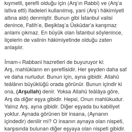
kıymetli, şerefli olduğu için (Arş’ın Rabbi) ve (Arş’a
istiva etti) ifadeleri kullanılmış, yani (Arş’ı hâkimiyeti
altına aldı) denmiştir. Bunun gibi İstanbul valisi
denince, Fatih’e, Beşiktaş’a Üsküdar’a karışmaz
anlamı çıkmaz. En büyük olan İstanbul söylenince,
ilçelerin de valinin hâkimiyetinde olduğu zaten
anlaşılır.
İmam-ı Rabbani hazretleri de buyuruyor ki:
Arş, mahlûkların en şereflisidir. Her şeyden daha saf
ve daha nurludur. Bunun için, ayna gibidir. Allahü
teâlânın büyüklüğü orada görünür. Bunun içindir ki
ona,
denir. Yoksa Allahü teâlâya göre,
(Arşullah)
Arş da diğer eşya gibidir. Hepsi, Onun mahlûkudur.
Yalnız Arş, ayna gibidir. Diğer eşyada bu kabiliyet
yoktur. Aynada görünen bir insana, (Aynanın
içindedir) denilir mi? O insanın aynaya olan nispeti,
karşısında bulunan diğer eşyaya olan nispeti gibidir.