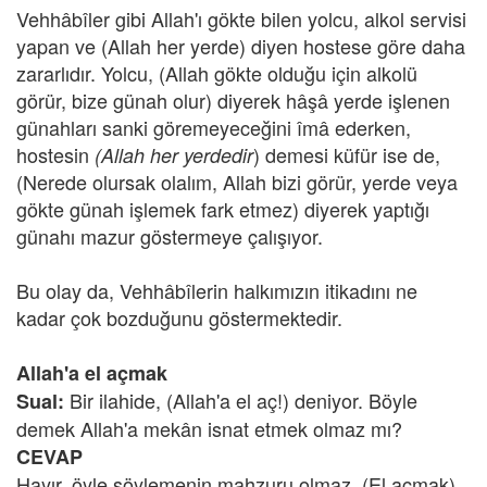
Vehhâbîler gibi Allah'ı gökte bilen yolcu, alkol servisi
yapan ve (Allah her yerde) diyen hostese göre daha
zararlıdır. Yolcu, (Allah gökte olduğu için alkolü
görür, bize günah olur) diyerek hâşâ yerde işlenen
günahları sanki göremeyeceğini îmâ ederken,
hostesin
) demesi küfür ise de,
(Allah her yerdedir
(Nerede olursak olalım, Allah bizi görür, yerde veya
gökte günah işlemek fark etmez) diyerek yaptığı
günahı mazur göstermeye çalışıyor.
Bu olay da, Vehhâbîlerin halkımızın itikadını ne
kadar çok bozduğunu göstermektedir.
Allah'a el açmak
Bir ilahide, (Allah'a el aç!) deniyor. Böyle
Sual:
demek Allah'a mekân isnat etmek olmaz mı?
CEVAP
Hayır, öyle söylemenin mahzuru olmaz. (El açmak)