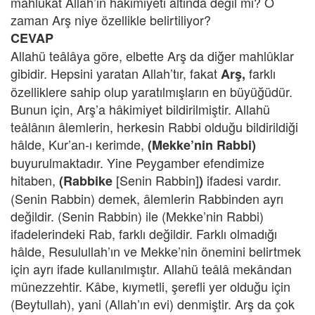
mahlûkat Allah’ın hâkimiyeti altında değil mi? O
zaman Arş niye özellikle belirtiliyor?
CEVAP
Allahü teâlâya göre, elbette Arş da diğer mahlûklar
gibidir. Hepsini yaratan Allah’tır, fakat
farklı
Arş,
özelliklere sahip olup yaratılmışların en büyüğüdür.
Bunun için, Arş’a hâkimiyet bildirilmiştir. Allahü
teâlânın âlemlerin, herkesin Rabbi olduğu bildirildiği
hâlde, Kur’an-ı kerimde,
(Mekke’nin Rabbi)
buyurulmaktadır. Yine Peygamber efendimize
hitaben,
[Senin Rabbin]
ifadesi vardır.
(Rabbike
)
(Senin Rabbin) demek, âlemlerin Rabbinden ayrı
değildir. (Senin Rabbin) ile (Mekke’nin Rabbi)
ifadelerindeki Rab, farklı değildir. Farklı olmadığı
hâlde, Resulullah’ın ve Mekke’nin önemini belirtmek
için ayrı ifade kullanılmıştır. Allahü teâlâ mekândan
münezzehtir. Kâbe, kıymetli, şerefli yer olduğu için
(Beytullah), yani (Allah’ın evi) denmiştir. Arş da çok