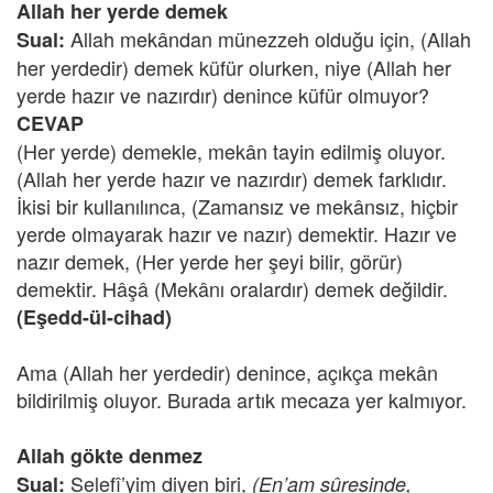
Allah her yerde demek
Allah mekândan münezzeh olduğu için, (Allah
Sual:
her yerdedir) demek küfür olurken, niye (Allah her
yerde hazır ve nazırdır) denince küfür olmuyor?
CEVAP
(Her yerde) demekle, mekân tayin edilmiş oluyor.
(Allah her yerde hazır ve nazırdır) demek farklıdır.
İkisi bir kullanılınca, (Zamansız ve mekânsız, hiçbir
yerde olmayarak hazır ve nazır) demektir. Hazır ve
nazır demek, (Her yerde her şeyi bilir, görür)
demektir. Hâşâ (Mekânı oralardır) demek değildir.
(Eşedd-ül-cihad)
Ama (Allah her yerdedir) denince, açıkça mekân
bildirilmiş oluyor. Burada artık mecaza yer kalmıyor.
Allah gökte denmez
Selefî’yim diyen biri,
Sual:
(En’am sûresinde,