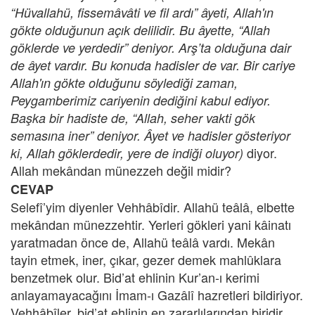
“Hüvallahü, fissemâvâti ve fil ardı” âyeti, Allah'ın
gökte olduğunun açık delilidir. Bu âyette, “Allah
göklerde ve yerdedir” deniyor. Arş’ta olduğuna dair
de âyet vardır. Bu konuda hadisler de var. Bir cariye
Allah'ın gökte olduğunu söylediği zaman,
Peygamberimiz cariyenin dediğini kabul ediyor.
Başka bir hadiste de, “Allah, seher vakti gök
semasına iner” deniyor. Âyet ve hadisler gösteriyor
diyor.
ki, Allah göklerdedir, yere de indiği oluyor)
Allah mekândan münezzeh değil midir?
CEVAP
Selefî’yim diyenler Vehhâbîdir. Allahü teâlâ, elbette
mekândan münezzehtir. Yerleri gökleri yani kâinatı
yaratmadan önce de, Allahü teâlâ vardı. Mekân
tayin etmek, iner, çıkar, gezer demek mahlûklara
benzetmek olur. Bid’at ehlinin Kur’an-ı kerimi
anlayamayacağını İmam-ı Gazâlî hazretleri bildiriyor.
Vehhâbîler, bid’at ehlinin en zararlılarından biridir.