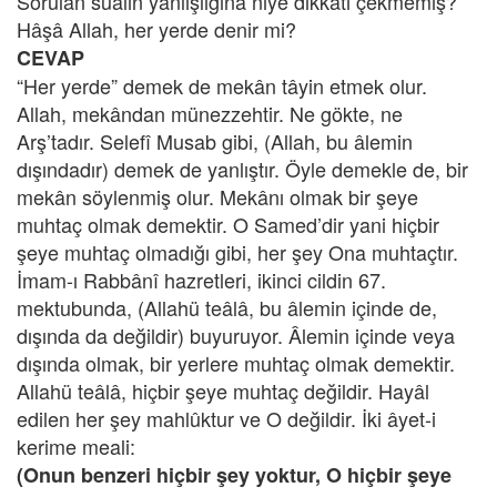
Sorulan sualin yanlışlığına niye dikkati çekmemiş?
Hâşâ Allah, her yerde denir mi?
CEVAP
“Her yerde” demek de mekân tâyin etmek olur.
Allah, mekândan münezzehtir. Ne gökte, ne
Arş’tadır. Selefî Musab gibi, (Allah, bu âlemin
dışındadır) demek de yanlıştır. Öyle demekle de, bir
mekân söylenmiş olur. Mekânı olmak bir şeye
muhtaç olmak demektir. O Samed’dir yani hiçbir
şeye muhtaç olmadığı gibi, her şey Ona muhtaçtır.
İmam-ı Rabbânî hazretleri, ikinci cildin 67.
mektubunda, (Allahü teâlâ, bu âlemin içinde de,
dışında da değildir) buyuruyor. Âlemin içinde veya
dışında olmak, bir yerlere muhtaç olmak demektir.
Allahü teâlâ, hiçbir şeye muhtaç değildir. Hayâl
edilen her şey mahlûktur ve O değildir. İki âyet-i
kerime meali:
(Onun benzeri hiçbir şey yoktur, O hiçbir şeye