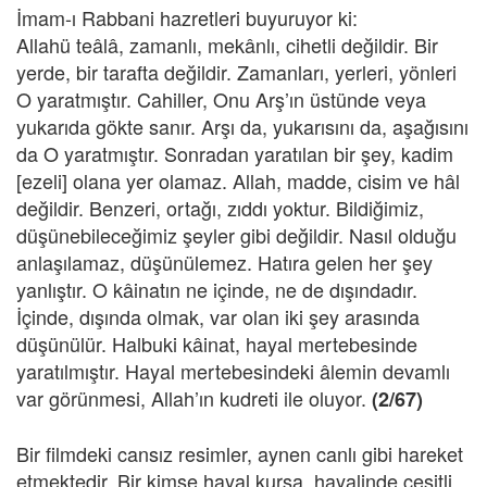
İmam-ı Rabbani hazretleri buyuruyor ki:
Allahü teâlâ, zamanlı, mekânlı, cihetli değildir. Bir
yerde, bir tarafta değildir. Zamanları, yerleri, yönleri
O yaratmıştır. Cahiller, Onu Arş’ın üstünde veya
yukarıda gökte sanır. Arşı da, yukarısını da, aşağısını
da O yaratmıştır. Sonradan yaratılan bir şey, kadim
[ezeli] olana yer olamaz. Allah, madde, cisim ve hâl
değildir. Benzeri, ortağı, zıddı yoktur. Bildiğimiz,
düşünebileceğimiz şeyler gibi değildir. Nasıl olduğu
anlaşılamaz, düşünülemez. Hatıra gelen her şey
yanlıştır. O kâinatın ne içinde, ne de dışındadır.
İçinde, dışında olmak, var olan iki şey arasında
düşünülür. Halbuki kâinat, hayal mertebesinde
yaratılmıştır. Hayal mertebesindeki âlemin devamlı
var görünmesi, Allah’ın kudreti ile oluyor.
(2/67)
Bir filmdeki cansız resimler, aynen canlı gibi hareket
etmektedir. Bir kimse hayal kursa, hayalinde çeşitli