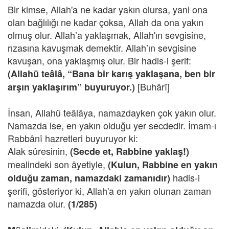
Bir kimse, Allah'a ne kadar yakın olursa, yani ona
olan bağlılığı ne kadar çoksa, Allah da ona yakın
olmuş olur. Allah’a yaklaşmak, Allah'ın sevgisine,
rızasına kavuşmak demektir. Allah’ın sevgisine
kavuşan, ona yaklaşmış olur. Bir hadis-i şerif:
(Allahü teâlâ, “Bana bir karış yaklaşana, ben bir
[Buhârî]
arşın yaklaşırım” buyuruyor.)
İnsan, Allahü teâlâya, namazdayken çok yakın olur.
Namazda ise, en yakın olduğu yer secdedir. İmam-ı
Rabbânî hazretleri buyuruyor ki:
Alak sûresinin,
(Secde et, Rabbine yaklaş!)
mealindeki son âyetiyle,
(Kulun, Rabbine en yakın
hadis-i
olduğu zaman, namazdaki zamanıdır)
şerifi, gösteriyor ki, Allah'a en yakın olunan zaman
namazda olur.
(1/285)