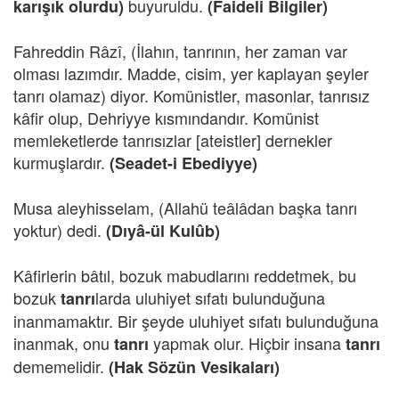
buyuruldu.
karışık olurdu)
(Faideli Bilgiler)
Fahreddin Râzî, (İlahın, tanrının, her zaman var
olması lazımdır. Madde, cisim, yer kaplayan şeyler
tanrı olamaz) diyor. Komünistler, masonlar, tanrısız
kâfir olup, Dehriyye kısmındandır. Komünist
memleketlerde tanrısızlar [ateistler] dernekler
kurmuşlardır.
(Seadet-i Ebediyye)
Musa aleyhisselam, (Allahü teâlâdan başka tanrı
yoktur) dedi.
(Dıyâ-ül Kulûb)
Kâfirlerin bâtıl, bozuk mabudlarını reddetmek, bu
bozuk
larda uluhiyet sıfatı bulunduğuna
tanrı
inanmamaktır. Bir şeyde uluhiyet sıfatı bulunduğuna
inanmak, onu
yapmak olur. Hiçbir insana
tanrı
tanrı
dememelidir.
(Hak Sözün Vesikaları)