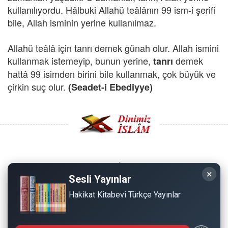
kullanılıyordu. Hâlbuki Allahü teâlânın 99 ism-i şerifi
bile, Allah isminin yerine kullanılmaz.
Allahü teâlâ için tanrı demek günah olur. Allah ismini
kullanmak istemeyip, bunun yerine,
demek
tanrı
hattâ 99 isimden birini bile kullanmak, çok büyük ve
çirkin suç olur.
(Seadet-i Ebediyye)
Copyright © 2008 - Dinimiz İslam. Her Hakkı Saklıdır.
×
Sesli Yayınlar
Sitemizdeki bilgiler, bütün insanların istifadesi için
Hakikat Kitabevi Türkçe Yayınlar
hazırlanmıştır. Orijinaline sadık kalmak şartıyla, izin
almaya gerek kalmadan, herkes istediği gibi alıp istifade
edebilir.