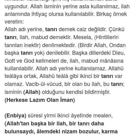
uygundur. Allah isminin yerine asla kullanılmaz, ilah
anlamında ihtiyaç olursa kullanılabilir. Birkaç örnek
verelim:
Allah adı yerine,
demek caiz değildir. Çünkü
tanrı
, ilah, mabud demektir. Mesela, (Hintlilerin
tanrı
tanrıları inektir) denilmektedir. (Birdir Allah, Ondan
başka
yok) denilebilir. Başka dillerdeki Dieu,
tanrı
Gott ve God kelimeleri de, ilah, mabud mânâsına
kullanılabilir. Allah adı yerine kullanılamaz. Allahü
teâlâya ortak, Allahü teâlâ gibi ikinci bir
var
tanrı
olamaz. Vacib-ül-vücud, bir olan bu ilah, bu
;
tanrı
isminin
olduğunu kendisi bildirmiştir.
(Allah)
(Herkese Lazım Olan İman
)
sûresi yirmi ikinci âyetinde mealen,
(Enbiya)
(Allah'tan başka bir ilah, bir tanrı daha
bulunsaydı, âlemdeki nizam bozulur, karma