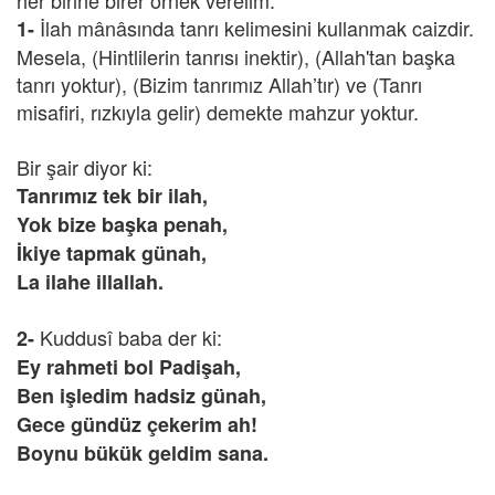
her birine birer örnek verelim:
İlah mânâsında tanrı kelimesini kullanmak caizdir.
1-
Mesela, (Hintlilerin tanrısı inektir), (Allah'tan başka
tanrı yoktur), (Bizim tanrımız Allah’tır) ve (Tanrı
misafiri, rızkıyla gelir) demekte mahzur yoktur.
Bir şair diyor ki:
Tanrımız tek bir ilah,
Yok bize başka penah,
İkiye tapmak günah,
La ilahe illallah.
Kuddusî baba der ki:
2-
Ey rahmeti bol Padişah,
Ben işledim hadsiz günah,
Gece gündüz çekerim ah!
Boynu bükük geldim sana.