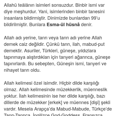
Allahü teâlânın isimleri sonsuzdur. Binbir ismi var
diye meşhurdur. Yani, isimlerinden binbir tanesini
insanlara bildirmiştir. Dinimizde bunlardan 99’u
bildirilmiştir. Bunlara
denir.
Esma-ül hüsnâ
Allah adı yerine, tanrı veya tanrı adı yerine Allah
demek caiz değildir. Çünkü tanrı, ilah, mabud-put
demektir. Asuriler, Türkleri, güneşe, yıldızlara
tapınmaya alıştırdıkları için tanyeri ağarınca, güneşe
tapınırlardı. Bu sebepten, Güneşin ismi, tanyeri ve
nihayet tanrı oldu.
Allah kelimesi özel isimdir. Hiçbir dilde karşılığı
olmaz. Allah kelimesinde müzekkerlik, müenneslik
yoktur. İlah kelimesinin ise her dilde karşılığı, bazı
dillerde de müzekker [erkek] ve müennes [dişi] şekli
vardır. Mesela Arapça’da Mabud-Mabude, Türkçe’de
Tanrı-Tanrıça, İngilizce God-Goddess, Fransızca