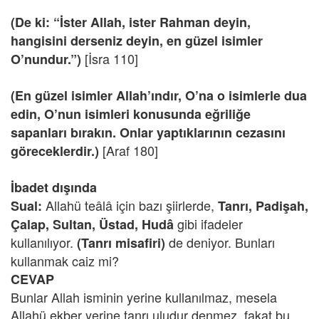
(De ki: “İster Allah, ister Rahman deyin,
hangisini derseniz deyin, en güzel isimler
[İsra 110]
O’nundur.”)
(En güzel isimler Allah’ındır, O’na o isimlerle dua
edin, O’nun isimleri konusunda eğriliğe
sapanları bırakın. Onlar yaptıklarının cezasını
[Araf 180]
göreceklerdir.)
İbadet dışında
Allahü teâlâ için bazı şiirlerde,
Sual:
Tanrı, Padişah,
gibi ifadeler
Çalap, Sultan, Üstad, Hudâ
kullanılıyor.
de deniyor. Bunları
(Tanrı misafiri)
kullanmak caiz mi?
CEVAP
Bunlar Allah isminin yerine kullanılmaz, mesela
Allahü ekber yerine tanrı uludur denmez, fakat bu