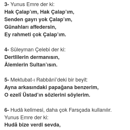
Yunus Emre der ki:
3-
Hak Çalap’ım, Hak Çalap’ım,
Senden gayrı yok Çalap’ım,
Günahları affedersin,
Ey rahmeti çok Çalap’ım.
Süleyman Çelebi der ki:
4-
Dertlilerin dermanısın,
Âlemlerin Sultan’ısın.
Mektubat-ı Rabbânî’deki bir beyit:
5-
Ayna arkasındaki papağana benzerim,
O ezelî Üstad’ın sözlerini söylerim.
Hudâ kelimesi, daha çok Farsçada kullanılır.
6-
Yunus Emre der ki:
Hudâ bize verdi sevda,