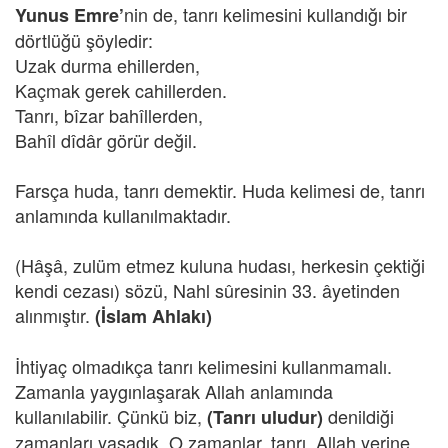
nin de, tanrı kelimesini kullandığı bir
Yunus Emre’
dörtlüğü şöyledir:
Uzak durma ehillerden,
Kaçmak gerek cahillerden.
Tanrı, bîzar bahîllerden,
Bahîl dîdâr görür değil.
Farsça huda, tanrı demektir. Huda kelimesi de, tanrı
anlamında kullanılmaktadır.
(Hâşâ, zulüm etmez kuluna hudası, herkesin çektiği
kendi cezası) sözü, Nahl sûresinin 33. âyetinden
alınmıştır.
(İslam Ahlakı)
İhtiyaç olmadıkça tanrı kelimesini kullanmamalı.
Zamanla yaygınlaşarak Allah anlamında
kullanılabilir. Çünkü biz,
denildiği
(Tanrı uludur)
zamanları yaşadık. O zamanlar, tanrı, Allah yerine