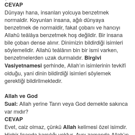
CEVAP
Dünyayı hana, insanları yolcuya benzetmek
normaldir. Koyunları insana, ağılı dünyaya
benzetmek de normaldir, fakat çobanı ve hancıyı
Allahü teâlâya benzetmek hoş değildir. Bir insana
bile çoban dense alınır. Dinimizin bildirdiği isimleri
söylemelidir. Allahü teâlânın bin bir ismi varken,
benzetmelerden uzak durmalıdır.
Birgivi
şerhinde, Allah’ın isimlerinin tevkifî
Vasiyetnamesi
olduğu, yani dinin bildirdiği isimleri söylemek
gerektiği bildirilmektedir.
Allah ve God
Allah yerine Tanrı veya God demekte sakınca
Sual:
var mıdır?
CEVAP
Evet, caiz olmaz, çünkü
kelimesi özel isimdir.
Allah
Hiçbir lisanda karşılığı yoktur. Aynı zamanda Allah’ın