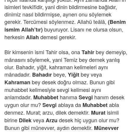
isimleri tevkîfîdir, yani dinin bildirmesine bağlıdır,
dinimiz nasıl bildirmişse, aynen onu söylemek
gerekir. Tercümesi söylenmez. Allahü teâlâ,
(Benim
buyuruyor. Lisanı ne olursa olsun,
ismim Allah’tır)
herkesin
demesi gerekir.
Allah
Bir kimsenin ismi Tahir olsa, ona
bey demeyip,
Tahir
mânasını söylemek, yani Temiz bey demek yanlış
olur. Bahadır, yiğit, kahraman kelimeleri aynı
mânadadır.
beye,
bey veya
Bahadır
Yiğit
bey desek doğru olmaz. Bunun gibi
Kahraman
muhabbet kelimesiyle sevgi kelimesi aynı
anlamdadır.
hanıma
hanım desek
Muhabbet
Sevgi
uygun olur mu?
ablaya da
abla
Sevgi
Muhabbet
denmez. Murat; arzu, dilek demektir.
isimli
Murat
birine
veya
desek hiç uygun olur mu?
Dilek
Arzu
Bunun gibi münevver, aydın demektir.
Münevver