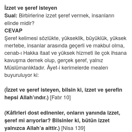
İzzet ve şeref isteyen
Birbirlerine izzet şeref vermek, insanların
Sual:
elinde midir?
CEVAP
Şeref kelimesi sözlükte, yükseklik, büyüklük, yüksek
mertebe, insanlar arasında geçerli ve makbul olma,
cenab-ı Hakka itaat ve yüksek hizmeti ile çok ihsana
kavuşma demek olup, gerçek şeref, yalnız
Müslümanlıktadır. Âyet-i kerimelerde mealen
buyuruluyor ki:
(İzzet ve şeref isteyen, bilsin ki, izzet ve şerefin
[Fatır 10]
hepsi Allah’ındır.)
(Kâfirleri dost edinenler, onların yanında izzet,
şeref mi arıyorlar? Bilsinler ki, bütün izzet
[Nisa 139]
yalnızca Allah’a aittir.)