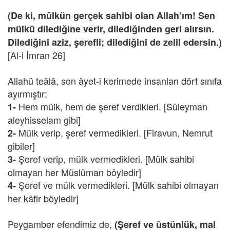
(De ki, mülkün gerçek sahibi olan Allah’ım! Sen
mülkü dilediğine verir, dilediğinden geri alırsın.
Dilediğini aziz, şerefli; dilediğini de zelil edersin.)
[Al-i İmran 26]
Allahü teâlâ, son âyet-i kerimede insanları dört sınıfa
ayırmıştır:
Hem mülk, hem de şeref verdikleri. [Süleyman
1-
aleyhisselam gibi]
Mülk verip, şeref vermedikleri. [Firavun, Nemrut
2-
gibiler]
Şeref verip, mülk vermedikleri. [Mülk sahibi
3-
olmayan her Müslüman böyledir]
Şeref ve mülk vermedikleri. [Mülk sahibi olmayan
4-
her kâfir böyledir]
Peygamber efendimiz de,
(Şeref ve üstünlük, mal