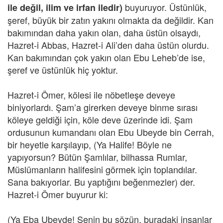
buyuruyor. Üstünlük,
ile değil, ilim ve irfan iledir)
şeref, büyük bir zatın yakını olmakta da değildir. Kan
bakımından daha yakın olan, daha üstün olsaydı,
Hazret-i Abbas, Hazret-i Ali’den daha üstün olurdu.
Kan bakımından çok yakın olan Ebu Leheb’de ise,
şeref ve üstünlük hiç yoktur.
Hazret-i Ömer, kölesi ile nöbetleşe deveye
biniyorlardı. Şam’a girerken deveye binme sırası
köleye geldiği için, köle deve üzerinde idi. Şam
ordusunun kumandanı olan Ebu Ubeyde bin Cerrah,
bir heyetle karşılayıp, (Ya Halife! Böyle ne
yapıyorsun? Bütün Şamlılar, bilhassa Rumlar,
Müslümanların halifesini görmek için toplandılar.
Sana bakıyorlar. Bu yaptığını beğenmezler) der.
Hazret-i Ömer buyurur ki:
(Ya Eba Ubeyde! Senin bu sözün, buradaki insanlar