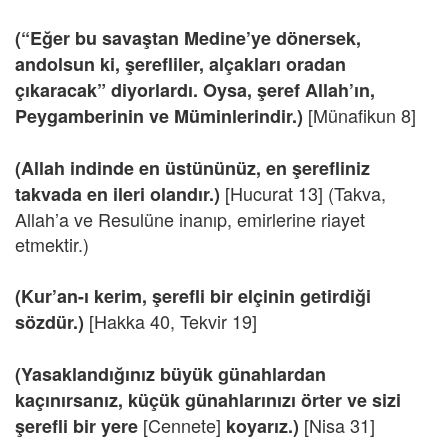
(“Eğer bu savaştan Medine’ye dönersek,
andolsun ki, şerefliler, alçakları oradan
çıkaracak” diyorlardı. Oysa, şeref Allah’ın,
[Münafikun 8]
Peygamberinin ve Müminlerindir.)
(Allah indinde en üstününüz, en şerefliniz
[Hucurat 13] (Takva,
takvada en ileri olandır.)
Allah’a ve Resulüne inanıp, emirlerine riayet
etmektir.)
(Kur’an-ı kerim, şerefli bir elçinin getirdiği
[Hakka 40, Tekvir 19]
sözdür.)
(Yasaklandığınız büyük günahlardan
kaçınırsanız, küçük günahlarınızı örter ve sizi
[Cennete]
[Nisa 31]
şerefli bir yere
koyarız.)