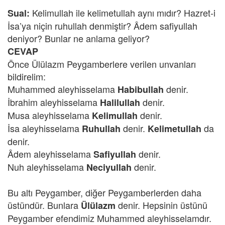
Kelimullah ile kelimetullah aynı mıdır? Hazret-i
Sual:
İsa’ya niçin ruhullah denmiştir? Âdem safiyullah
deniyor? Bunlar ne anlama geliyor?
CEVAP
Önce Ülülazm Peygamberlere verilen unvanları
bildirelim:
Muhammed aleyhisselama
denir.
Habibullah
İbrahim aleyhisselama
denir.
Halilullah
Musa aleyhisselama
denir.
Kelimullah
İsa aleyhisselama
denir.
da
Ruhullah
Kelimetullah
denir.
Âdem aleyhisselama
denir.
Safiyullah
Nuh aleyhisselama
denir.
Neciyullah
Bu altı Peygamber, diğer Peygamberlerden daha
üstündür. Bunlara
denir. Hepsinin üstünü
Ülülazm
Peygamber efendimiz Muhammed aleyhisselamdır.