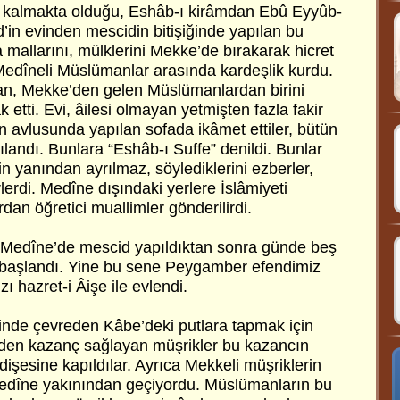
kalmakta olduğu, Eshâb-ı kirâmdan Ebû Eyyûb-
d’in evinden mescidin bitişiğinde yapılan bu
a mallarını, mülklerini Mekke’de bırakarak hicret
edîneli Müslümanlar arasında kardeşlik kurdu.
n, Mekke’den gelen Müslümanlardan birini
k etti. Evi, âilesi olmayan yetmişten fazla fakir
avlusunda yapılan sofada ikâmet ettiler, bütün
şılandı. Bunlara “Eshâb-ı Suffe” denildi. Bunlar
 yanından ayrılmaz, söylediklerini ezberler,
rlerdi. Medîne dışındaki yerlere İslâmiyeti
an öğretici muallimler gönderilirdi.
nda Medîne’de mescid yapıldıktan sonra günde beş
başlandı. Yine bu sene Peygamber efendimiz
zı hazret-i Âişe ile evlendi.
nde çevreden Kâbe’deki putlara tapmak için
nden kazanç sağlayan müşrikler bu kazancın
işesine kapıldılar. Ayrıca Mekkeli müşriklerin
Medîne yakınından geçiyordu. Müslümanların bu