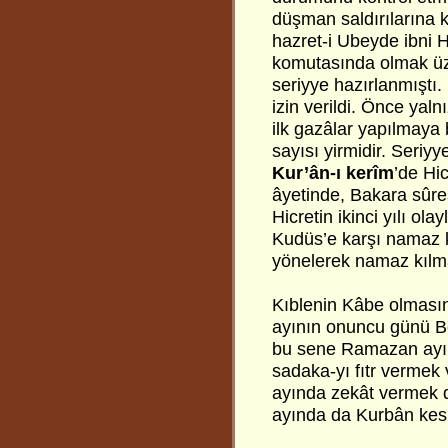
düşman saldırılarına k
hazret-i Ubeyde ibni H
komutasında olmak üze
seriyye hazırlanmıştı.
izin verildi. Önce yal
ilk gazâlar yapılmaya
sayısı yirmidir. Seriyy
Kur’ân-ı kerîm
’de Hi
âyetinde, Bakara sûres
Hicretin ikinci yılı ol
Kudüs’e karşı namaz k
yönelerek namaz kılma
Kıblenin Kâbe olmasın
ayının onuncu günü Be
bu sene Ramazan ayın
sadaka-yı fıtr vermek
ayında zekât vermek de 
ayında da Kurbân kes