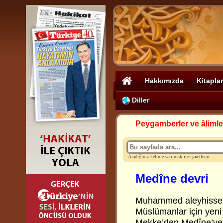
Hakkımızda
Kitaplar
Diller
Peygamberler ve âlimle
Aradığınız kelime sarı renk ile işaretlenir.
Medîne devri
Muhammed aleyhisselâ
Müslümanlar için yeni 
Mekke’den Medîne’ye h