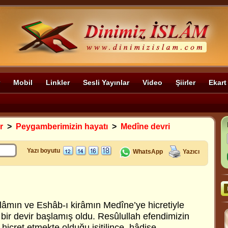
Mobil
Linkler
Sesli Yayınlar
Video
Şiirler
Ekart
r
>
Peygamberimizin hayatı
>
Medîne devri
Yazı boyutu
WhatsApp
Yazıcı
mın ve Eshâb-ı kirâmın Medîne’ye hicretiyle
bir devir başlamış oldu. Resûlullah efendimizin
icret etmekte olduğu işitilince, hâdise