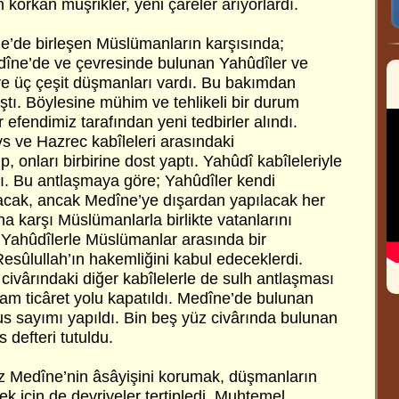
orkan müşrikler, yeni çâreler arıyorlardı.
e’de birleşen Müslümanların karşısında;
dîne’de ve çevresinde bulunan Yahûdîler ve
e üç çeşit düşmanları vardı. Bu bakımdan
ştı. Böylesine mühim ve tehlikeli bir durum
fendimiz tarafından yeni tedbirler alındı.
 ve Hazrec kabîleleri arasındaki
p, onları birbirine dost yaptı. Yahûdî kabîleleriyle
dı. Bu antlaşmaya göre; Yahûdîler kendi
lacak, ancak Medîne’ye dışardan yapılacak her
na karşı Müslümanlarla birlikte vatanlarını
Yahûdîlerle Müslümanlar arasında bir
esûlullah’ın hakemliğini kabul edeceklerdi.
vârındaki diğer kabîlelerle de sulh antlaşması
Şam ticâret yolu kapatıldı. Medîne’de bulunan
us sayımı yapıldı. Bin beş yüz civârında bulunan
 defteri tutuldu.
z Medîne’nin âsâyişini korumak, düşmanların
 için de devriyeler tertipledi. Muhtemel