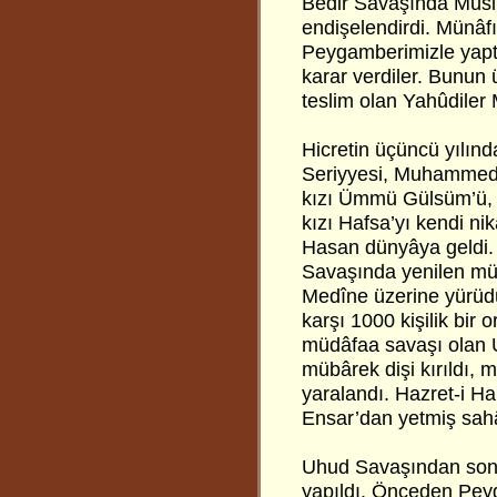
Bedir Savaşında Müslü
endişelendirdi. Münâfı
Peygamberimizle yaptı
karar verdiler. Bunun
teslim olan Yahûdiler 
Hicretin üçüncü yılın
Seriyyesi, Muhammed 
kızı Ümmü Gülsüm’ü, h
kızı Hafsa’yı kendi nikâ
Hasan dünyâya geldi. 
Savaşında yenilen müşri
Medîne üzerine yürüdü
karşı 1000 kişilik bir
müdâfaa savaşı olan 
mübârek dişi kırıldı,
yaralandı. Hazret-i H
Ensar’dan yetmiş sahâ
Uhud Savaşından sonr
yapıldı. Önceden Pey