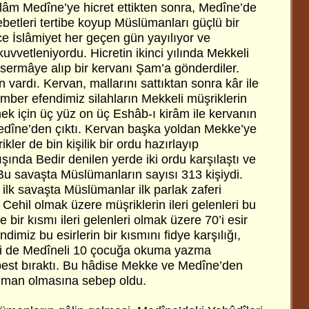
m Medîne’ye hicret ettikten sonra, Medîne’de
betleri tertibe koyup Müslümanları güçlü bir
ce İslâmiyet her geçen gün yayılıyor ve
uvvetleniyordu. Hicretin ikinci yılında Mekkeli
 sermâye alıp bir kervanı Şam’a gönderdiler.
vardı. Kervan, mallarını sattıktan sonra kâr ile
amber efendimiz silahların Mekkeli müşriklerin
ek için üç yüz on üç Eshâb-ı kirâm ile kervanın
edîne’den çıktı. Kervan başka yoldan Mekke’ye
ler de bin kişilik bir ordu hazırlayıp
şında Bedir denilen yerde iki ordu karşılaştı ve
Bu savaşta Müslümanların sayısı 313 kişiydi.
 ilk savaşta Müslümanlar ilk parlak zaferi
Cehil olmak üzere müşriklerin ileri gelenleri bu
 bir kısmı ileri gelenleri olmak üzere 70’i esir
imiz bu esirlerin bir kısmını fidye karşılığı,
i de Medîneli 10 çocuğa okuma yazma
best bıraktı. Bu hâdise Mekke ve Medîne’den
üman olmasına sebep oldu.