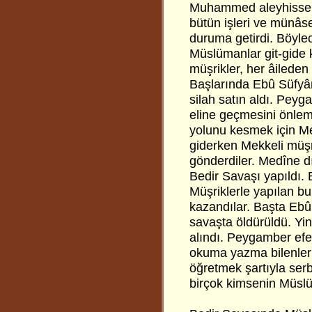
Muhammed aleyhisselâ
bütün işleri ve münâse
duruma getirdi. Böyle
Müslümanlar git-gide k
müşrikler, her âileden
Başlarında Ebû Süfyân 
silah satın aldı. Peyg
eline geçmesini önlem
yolunu kesmek için M
giderken Mekkeli müşrik
gönderdiler. Medîne dı
Bedir Savaşı yapıldı. 
Müşriklerle yapılan bu
kazandılar. Başta Ebû 
savaşta öldürüldü. Yine
alındı. Peygamber efend
okuma yazma bilenler
öğretmek şartıyla ser
birçok kimsenin Müsl