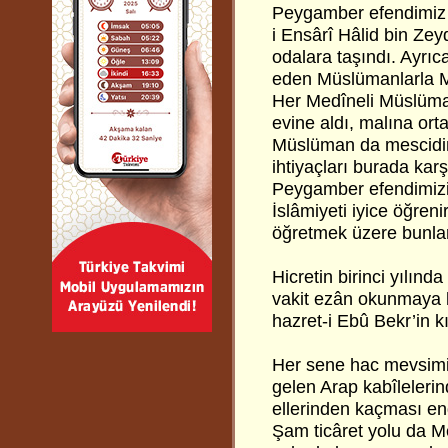
Peygamber efendimiz 
i Ensârî Hâlid bin Zey
odalara taşındı. Ayrıc
eden Müslümanlarla M
Her Medîneli Müslüma
evine aldı, malına orta
Müslüman da mescidin 
ihtiyaçları burada kar
Peygamber efendimizin
İslâmiyeti iyice öğreni
öğretmek üzere bunlard
Hicretin birinci yılı
vakit ezân okunmaya 
hazret-i Ebû Bekr’in kı
Her sene hac mevsimi
gelen Arap kabîleleri
ellerinden kaçması end
Şam ticâret yolu da 