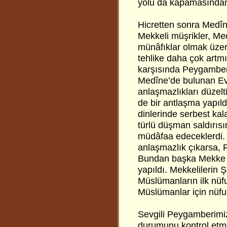
yolu da kapamasından k
Hicretten sonra Medîn
Mekkeli müşrikler, Me
münâfıklar olmak üzer
tehlike daha çok artmı
karşısında Peygamber e
Medîne’de bulunan Evs
anlaşmazlıkları düzelti
de bir antlaşma yapıl
dinlerinde serbest ka
türlü düşman saldırısı
müdâfaa edeceklerdi. 
anlaşmazlık çıkarsa, R
Bundan başka Mekke ci
yapıldı. Mekkelilerin 
Müslümanların ilk nüf
Müslümanlar için nüfus
Sevgili Peygamberimi
durumunu kontrol etmek