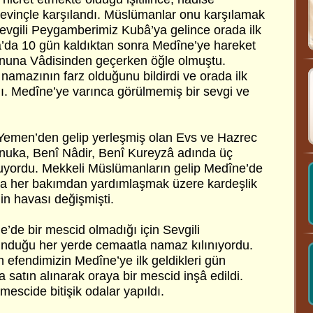
evinçle karşılandı. Müslümanlar onu karşılamak
 Sevgili Peygamberimiz Kubâ’ya gelince orada ilk
â’da 10 gün kaldıktan sonra Medîne’ye hareket
ânuna Vâdisinden geçerken öğle olmuştu.
mazının farz olduğunu bildirdi ve orada ilk
ı. Medîne’ye varınca görülmemiş bir sevgi ve
.
Yemen’den gelip yerleşmiş olan Evs ve Hazrec
ynuka, Benî Nâdir, Benî Kureyzâ adında üç
uyordu. Mekkeli Müslümanların gelip Medîne’de
a her bakımdan yardımlaşmak üzere kardeşlik
in havası değişmişti.
’de bir mescid olmadığı için Sevgili
nduğu her yerde cemaatla namaz kılınıyordu.
 efendimizin Medîne’ye ilk geldikleri gün
 satın alınarak oraya bir mescid inşâ edildi.
mescide bitişik odalar yapıldı.