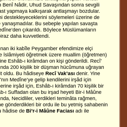
an Benî Nâdir, Uhud Savaşından sonra sevgili
st yapmaya kalkışarak antlaşmayı bozdular.
ni destekleyeceklerini söylemeleri üzerine de
 yanaşmadılar. Bu sebeple yapılan savaşta
edîne’den çıkarıldı. Böylece Müslümanların
raz daha kuvvetlendi.
nan iki kabîle Peygamber efendimize elçi
e İslâmiyeti öğretmek üzere muallim (öğretmen)
rine Eshâb-ı kirâmdan on kişi gönderildi. Recî’
rında 200 kişilik bir düşman hücûmuna uğrayan
it oldu. Bu hâdiseye
Recî Vak’ası
denir. Yine
ın Medîne’ye gelip kendilerini irşâd için
rine irşâd için, Eshâb-ı kirâmdan 70 kişilik bir
b-ı Suffadan olan bu irşad heyeti Bir-i Mâûne
ında, Necidliler, verdikleri teminâta rağmen,
ine gönderdikleri bir ordu ile bu yetmiş sahabenin
 Bu hâdise de
Bi’r-i Mâûne Faciası
adı ile