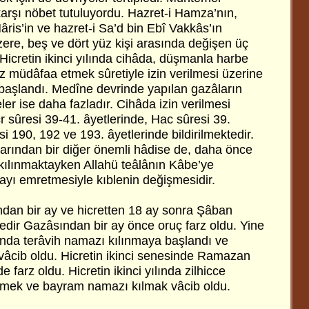
arşı nöbet tutuluyordu. Hazret-i Hamza’nın,
âris’in ve hazret-i Sa’d bin Ebî Vakkâs’ın
re, beş ve dört yüz kişi arasında değişen üç
 Hicretin ikinci yılında cihâda, düşmanla harbe
nız müdâfaa etmek sûretiyle izin verilmesi üzerine
 başlandı. Medîne devrinde yapılan gazâların
eler ise daha fazladır. Cihâda izin verilmesi
cr sûresi 39-41. âyetlerinde, Hac sûresi 39.
i 190, 192 ve 193. âyetlerinde bildirilmektedir.
aylarından bir diğer önemli hâdise de, daha önce
ılınmaktayken Allahü teâlânın Kâbe’ye
yı emretmesiyle kıblenin değişmesidir.
dan bir ay ve hicretten 18 ay sonra Şâban
dir Gazâsından bir ay önce oruç farz oldu. Yine
da terâvih namazı kılınmaya başlandı ve
 vâcib oldu. Hicretin ikinci senesinde Ramazan
farz oldu. Hicretin ikinci yılında zilhicce
mek ve bayram namazı kılmak vâcib oldu.