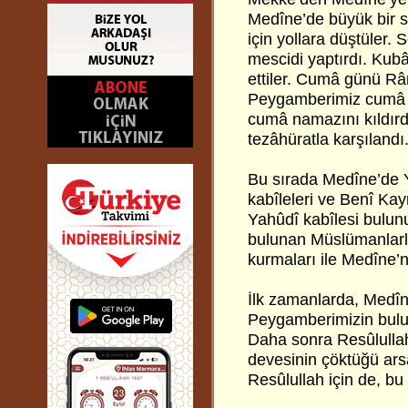
Medîne’de büyük bir s
için yollara düştüler.
mescidi yaptırdı. Kub
ettiler. Cumâ günü R
Peygamberimiz cumâ na
cumâ namazını kıldırd
tezâhüratla karşılandı
Bu sırada Medîne’de 
kabîleleri ve Benî Ka
Yahûdî kabîlesi bulun
bulunan Müslümanlarl
kurmaları ile Medîne’n
İlk zamanlarda, Medîne
Peygamberimizin bulu
Daha sonra Resûlullah
devesinin çöktüğü arsa
Resûlullah için de, bu 