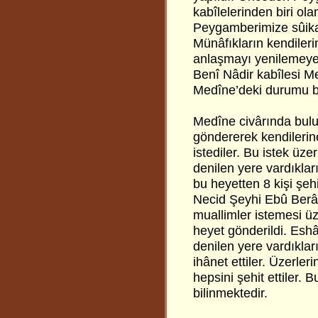
kabîlelerinden biri ol
Peygamberimize sûika
Münâfıkların kendileri
anlaşmayı yenilemeye
Benî Nâdir kabîlesi M
Medîne’deki durumu bi
Medîne civârında bulu
göndererek kendilerin
istediler. Bu istek üze
denilen yere vardıkla
bu heyetten 8 kişi şeh
Necid Şeyhi Ebû Berâ’n
muallimler istemesi üze
heyet gönderildi. Eshâ
denilen yere vardıklar
ihânet ettiler. Üzerler
hepsini şehit ettiler.
bilinmektedir.