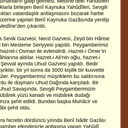
manların gâlip gelmesi, Medîne’deki Yahûdîleri
klarla birleşen Benî Kaynuka Yahûdîleri, Sevgili
kları vatandaşlık antlaşmasını bozarak harbe
 üzerine yapılan Benî Kaynuka Gazâsında yenilip
Medîne’den çıkarıldı.
da Sevik Gazvesi, Necd Gazvesi, Zeyd bin Hârise
bin Mesleme Seriyyesi yapıldı. Peygamberimiz
azret-i Osman ile evlendirdi. Hazret-i Ömer’in
hlarına aldılar. Hazret-i Ali’nin oğlu, hazret-i
Şevval ayında Uhud Gazvesi yapıldı. Bedir
kler, bir yıl sonra da 3000 kişilik bir kuvvetle
ler. Peygamberimiz müşriklerin bu saldırısına
 ordu ile düşmanı Uhud Dağında karşıladı. Bir
Uhud Savaşında, Sevgili Peygamberimizin
 mübârek yüzü kanadı ve mübârek dudağı
amza şehit edildi. Bundan başka Muhâcir ve
bi şehit oldu.
a hicretin dördüncü yılında Benî Nâdir Gazâsı
gamber efendimizle antlaşma yapan Yahûdî