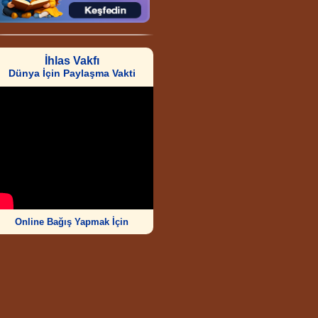
İhlas Vakfı
Dünya İçin Paylaşma Vakti
Online Bağış Yapmak İçin