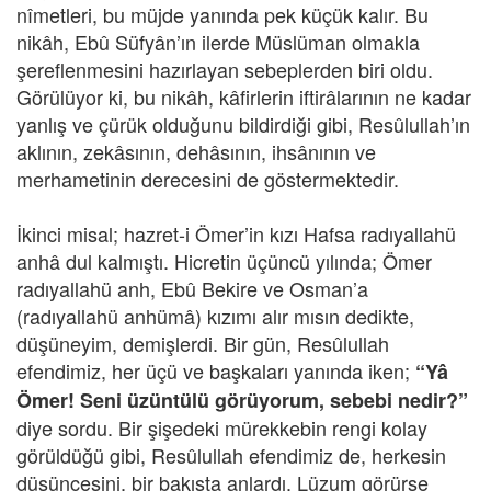
nîmetleri, bu müjde yanında pek küçük kalır. Bu
nikâh, Ebû Süfyân’ın ilerde Müslüman olmakla
şereflenmesini hazırlayan sebeplerden biri oldu.
Görülüyor ki, bu nikâh, kâfirlerin iftirâlarının ne kadar
yanlış ve çürük olduğunu bildirdiği gibi, Resûlullah’ın
aklının, zekâsının, dehâsının, ihsânının ve
merhametinin derecesini de göstermektedir.
İkinci misal; hazret-i Ömer’in kızı Hafsa radıyallahü
anhâ dul kalmıştı. Hicretin üçüncü yılında; Ömer
radıyallahü anh, Ebû Bekire ve Osman’a
(radıyallahü anhümâ) kızımı alır mısın dedikte,
düşüneyim, demişlerdi. Bir gün, Resûlullah
efendimiz, her üçü ve başkaları yanında iken;
“Yâ
Ömer! Seni üzüntülü görüyorum, sebebi nedir?”
diye sordu. Bir şişedeki mürekkebin rengi kolay
görüldüğü gibi, Resûlullah efendimiz de, herkesin
düşüncesini, bir bakışta anlardı. Lüzum görürse