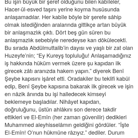
Bu işin büyük bir şeref olduğunu bilen kabîleler,
Hacer-ül-esved taşını yerine koyma husûsunda
anlaşamadılar. Her kabîle böyle bir şerefe sâhip
olmak istediğinden aralarında gittikçe artan büyük
bir anlaşmazlık çıktı. Dört beş gün süren bu
anlaşmazlık sebebiyle neredeyse kan dökülecekti.
Bu sırada Abdülmuttalib’in dayısı ve yaşlı bir zat olan
Huzeyfe’nin; “Ey Kureyş topluluğu! Anlaşamadığınız
iş hakkında hüküm vermek üzere şu kapıdan ilk
girecek zâtı aranızda hakem yapın.” diyerek Benî
Şeybe kapısını işâret etti. Oradakiler bu teklifi kabûl
edip, Benî Şeybe kapısına bakarak ilk girecek ve işin
en nâzik ânında bu işi halledecek kimseyi
beklemeye başladılar. Nihâyet kapıdan,
doğruluğunu, üstün ahlâkını son derece takdir
ettikleri ve El-Emîn (her zaman güvenilir) dedikleri
Muhammed aleyhisselâmın geldiğini gördüler. “İşte
El-Emîn! O’nun hükmüne râzıyız.” dediler. Durum