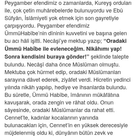
Peygamber efendimiz o zamanlarda, Kureyş orduları
ile, çok çetin muhârebelerde bulunuyordu ve Ebû
Süfyân, İslâmiyeti yok etmek için son gayretiyle
çarpışıyordu. Peygamber efendimiz
ÜmmüHabîbe’nin dîninin kuvvetini ve başına gelen
bu acı hâli işitti. Necâşi’ye mektup yazıp;
“Oradaki
Ümmü Habîbe ile evleneceğim. Nikâhımı yap!
şeklinde talepte
Sonra kendisini buraya gönder!”
bulundu. Necâşî daha önce Müslüman olmuştu.
Mektuba çok hürmet edip, oradaki Müslümanları
sarayına dâvet ederek, ziyâfet verdi. Hicretin yedinci
yılında nikâh yapılıp, hediye ve ihsanlarda bulundu.
Bu sûretle, Ümmü Habîbe, îmânının mükâfâtına
kavuşarak, orada zengin ve râhat oldu. Onun
sâyesinde, oradaki Müslümanlar da rahat etti.
Cennet’te, kadınlar kocalarının yanında
bulunacakları için, Cennet’in en yüksek derecesiyle
müjdelenmiş oldu ki, dünyânın bütün zevk ve