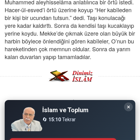
Muhammed aleyhisselâma anlatılınca bir örtü istedi.
Hacer-ül-esved’i örtü üzerine koyup “Her kabîleden
bir kişi bir ucundan tutsun.” dedi. Taşı konulacağı
yere kadar kaldırttı. Sonra da kendisi taşı kucaklayıp
yerine koydu. Mekke’de çıkmak üzere olan büyük bir
harbin böylece önlendiğini gören kabîleler, O’nun bu
hareketinden çok memnun oldular. Sonra da yarım
kalan duvarları yapıp tamamladılar.
Copyright © 2008 - Dinimiz İslam. Her Hakkı Saklıdır.
×
İslam ve Toplum
Sitemizdeki bilgiler, bütün insanların istifadesi için
🔄
15:10
Tekrar
hazırlanmıştır. Orijinaline sadık kalmak şartıyla, izin
almaya gerek kalmadan, herkes istediği gibi alıp istifade
edebilir.