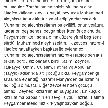
kabîlesinin ileri gelenleri de nikâh şâhidi olarak
bulundular. Zamânının emsalsiz bir kadını olan
Hadîce vâlidemiz evlilik hayâtı boyunca Muhammed
aleyhisselâma dâimâ hizmet edip yardımcısı oldu.
Muhammed aleyhisselâmın bu evliliği, onun vefâtına
kadar on beş senesi peygamberlikten önce onu da
Peygamberlikten sonra olmak üzere yirmi beş sene
sürdü. Muhammed aleyhisselâm, ilk zevcesi hazret-i
Hadîce hayattayken başkası ile evlenmedi.
Muhammed aleyhisselâmın hazret-i Hadîce’den ikisi
erkek, dördü kız olmak üzere Kâsım, Zeyneb,
Rukayye, Ümmü Gülsüm, Fâtıma ve Abdullah
(Tayyib) adlarında altı çocuğu oldu. Peygamberliği
sırasında evlendiği hazret-i Mâriye’den de İbrâhim
adlı oğlu olmuştu. Diğer zevcelerinden çocuğu
olmadı. Zeyneb, kızlarının en büyüğü idi. En küçük
kızı Fâtımâ babasının en sevgilisiydi. Hazret-i Fâtımâ
Peygamber efendimiz kırk yaşındayken doğdu.