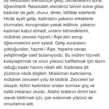
da Resûlullah efendimize gelip, bilmediklerini sorar,
öğrenirlerdi. Resûlullah efendimiz birinin evine gitse,
kadınlar da gelir, oturur, dinler, istifâde ederlerdi.
Hicâb âyeti gelip, kadınların yabancı erkeklerle
oturmaları, konuşmaları yasak edilince, yabancı
kadınları kabul etmedi, onların bilmediklerini,
mübârek zevcesi hazret-i Âişe’den sorup
öğrenmelerini emir eyledi. Gelip soranların
çokluğundan, hazret-i Âişe, hepsine cevap
yetiştirmeğe vakit bulamıyordu. Bu mühim hizmeti
kolaylaştırmak ve onun yükünü hafifletmek için lâzım
olduğu kadar hanımı nikâh etti. Kadınlara âit
yüzlerce nâzik bilgileri, Müslüman kadınlarına,
mübârek zevceleri yolu ile bildirdi. Zevceleri bir
olsaydı, bütün kadınların ondan sorması güç ve
hattâ imkânsız olurdu. Allahü teâlânın dînini tam
olarak bildirmek için, çok evlenmek yükünü de
omuzlarına aldı.