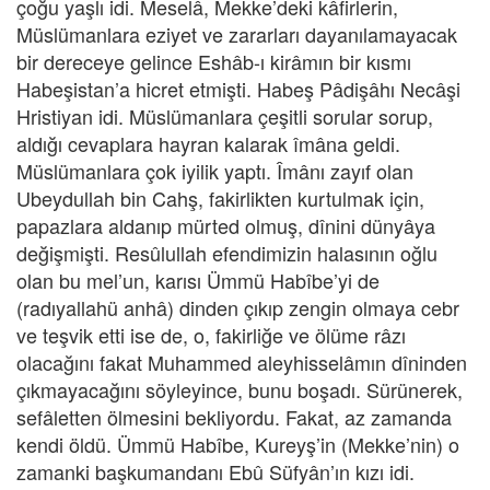
çoğu yaşlı idi. Meselâ, Mekke’deki kâfirlerin,
Müslümanlara eziyet ve zararları dayanılamayacak
bir dereceye gelince Eshâb-ı kirâmın bir kısmı
Habeşistan’a hicret etmişti. Habeş Pâdişâhı Necâşi
Hristiyan idi. Müslümanlara çeşitli sorular sorup,
aldığı cevaplara hayran kalarak îmâna geldi.
Müslümanlara çok iyilik yaptı. Îmânı zayıf olan
Ubeydullah bin Cahş, fakirlikten kurtulmak için,
papazlara aldanıp mürted olmuş, dînini dünyâya
değişmişti. Resûlullah efendimizin halasının oğlu
olan bu mel’un, karısı Ümmü Habîbe’yi de
(radıyallahü anhâ) dinden çıkıp zengin olmaya cebr
ve teşvik etti ise de, o, fakirliğe ve ölüme râzı
olacağını fakat Muhammed aleyhisselâmın dîninden
çıkmayacağını söyleyince, bunu boşadı. Sürünerek,
sefâletten ölmesini bekliyordu. Fakat, az zamanda
kendi öldü. Ümmü Habîbe, Kureyş’in (Mekke’nin) o
zamanki başkumandanı Ebû Süfyân’ın kızı idi.