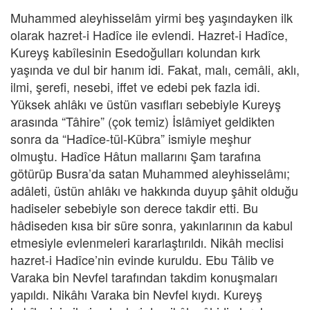
Muhammed aleyhisselâm yirmi beş yaşındayken ilk
olarak hazret-i Hadîce ile evlendi. Hazret-i Hadîce,
Kureyş kabîlesinin Esedoğulları kolundan kırk
yaşında ve dul bir hanım idi. Fakat, malı, cemâli, aklı,
ilmi, şerefi, nesebi, iffet ve edebi pek fazla idi.
Yüksek ahlâkı ve üstün vasıfları sebebiyle Kureyş
arasında “Tâhire” (çok temiz) İslâmiyet geldikten
sonra da “Hadîce-tül-Kübra” ismiyle meşhur
olmuştu. Hadîce Hâtun mallarını Şam tarafına
götürüp Busra’da satan Muhammed aleyhisselâmı;
adâleti, üstün ahlâkı ve hakkında duyup şâhit olduğu
hadiseler sebebiyle son derece takdir etti. Bu
hâdiseden kısa bir süre sonra, yakınlarının da kabul
etmesiyle evlenmeleri kararlaştırıldı. Nikâh meclisi
hazret-i Hadîce’nin evinde kuruldu. Ebu Tâlib ve
Varaka bin Nevfel tarafından takdim konuşmaları
yapıldı. Nikâhı Varaka bin Nevfel kıydı. Kureyş