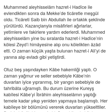
Muhammed aleyhisselâm hazret-i Hadîce ile
evlendikten sonra da Mekke’de ticâretle meşgûl
oldu. Ticâreti Saib bin Abdullah ile ortaklık şeklinde
yürütürdü. Kazançlarıyla misâfirleri ağırlarlar,
yetimlere ve fakirlere yardım ederlerdi. Muhammed
aleyhisselâm yine bu sıralarda hazret-i Hadîce’nin
kölesi Zeyd’i himâyesine alıp onu kölelikten âzâd
etti. O zaman küçük yaşta bulunan hazret-i Ali’yi de
yanına alıp evladı gibi yetiştirdi.
Otuz beş yaşındayken Kâbe hakemliği yaptı. O
zaman yağmur ve seller sebebiyle Kâbe’nin
duvarları iyice yıpranmış, bir yangın sebebiyle de
tahribâta uğramıştı. Bu durum üzerine Kureyş
kabîlesi Kâbe’yi İbrâhim aleyhisselâmın yaptığı
temele kadar yıkıp yeniden yapmaya başlamıştı. Her
kabîleye bir bölümünü vererek duvarları yükselttiler.