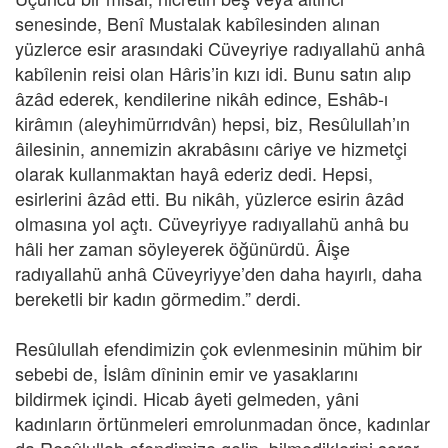
senesinde, Benî Mustalak kabîlesinden alınan
yüzlerce esir arasındaki Cüveyriye radıyallahü anhâ
kabîlenin reisi olan Hâris’in kızı idi. Bunu satın alıp
âzâd ederek, kendilerine nikâh edince, Eshâb-ı
kirâmın (aleyhimürrıdvân) hepsi, biz, Resûlullah’ın
âilesinin, annemizin akrabâsını câriye ve hizmetçi
olarak kullanmaktan hayâ ederiz dedi. Hepsi,
esirlerini âzâd etti. Bu nikâh, yüzlerce esirin âzâd
olmasına yol açtı. Cüveyriyye radıyallahü anhâ bu
hâli her zaman söyleyerek öğünürdü. Âişe
radıyallahü anhâ Cüveyriyye’den daha hayırlı, daha
bereketli bir kadın görmedim.” derdi.
Resûlullah efendimizin çok evlenmesinin mühim bir
sebebi de, İslâm dîninin emir ve yasaklarını
bildirmek içindi. Hicab âyeti gelmeden, yâni
kadınların örtünmeleri emrolunmadan önce, kadınlar