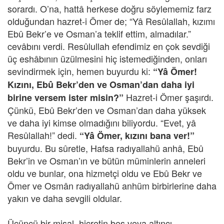
sorardı. O’na, hattâ herkese doğru söylememiz farz
olduğundan hazret-i Ömer de; “Yâ Resûlallah, kızımı
Ebû Bekr’e ve Osman’a teklif ettim, almadılar.”
cevâbını verdi. Resûlullah efendimiz en çok sevdiği
üç eshâbının üzülmesini hiç istemediğinden, onları
sevindirmek için, hemen buyurdu ki:
“Yâ Ömer!
Kızını, Ebû Bekr’den ve Osman’dan daha iyi
Hazret-i Ömer şaşırdı.
birine versem ister misin?”
Çünkü, Ebû Bekr’den ve Osman’dan daha yüksek
ve daha iyi kimse olmadığını biliyordu. “Evet, yâ
Resûlallah!” dedi.
“Yâ Ömer, kızını bana ver!”
buyurdu. Bu sûretle, Hafsa radıyallahü anhâ, Ebû
Bekr’in ve Osman’ın ve bütün müminlerin anneleri
oldu ve bunlar, ona hizmetçi oldu ve Ebû Bekr ve
Ömer ve Osmân radıyallahü anhüm birbirlerine daha
yakın ve daha sevgili oldular.
Üçüncü bir misal, hicretin beş veya altıncı