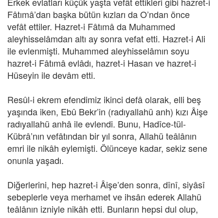
Erkek evlatları küçük yaşta vefât ettikleri gibi hazret-i
Fâtımâ’dan başka bütün kızları da O’ndan önce
vefât ettiler. Hazret-i Fâtımâ da Muhammed
aleyhisselâmdan altı ay sonra vefat etti. Hazret-i Ali
ile evlenmişti. Muhammed aleyhisselâmın soyu
hazret-i Fâtımâ evlâdı, hazret-i Hasan ve hazret-i
Hüseyin ile devâm etti.
Resûl-i ekrem efendimiz ikinci defâ olarak, elli beş
yaşında iken, Ebû Bekr’in (radıyallahü anh) kızı Âişe
radıyallahü anhâ ile evlendi. Bunu, Hadîce-tül-
Kübrâ’nın vefâtından bir yıl sonra, Allahü teâlânın
emri ile nikâh eylemişti. Ölünceye kadar, sekiz sene
onunla yaşadı.
Diğerlerini, hep hazret-i Âişe’den sonra, dînî, siyâsî
sebeplerle veya merhamet ve ihsân ederek Allahü
teâlânın izniyle nikâh etti. Bunların hepsi dul olup,