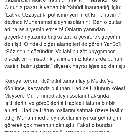
O’nunla pazarlık yapan bir Yahûdî inanmadığı için;
“Lât ve Uzzâya(iki put ismi) yemin et ki inanayım.”
deyince Muhammed aleyhisselâmın; “Ben o putlar
adına aslâ yemin etmem! Onların yanından
geçerken yüzümü başka tarafa çevirerek geçerim.”
demişti. O’ndaki diğer alâmetleri de gören Yahûdî;
“Söz senin sözündür. Vallahi bu zât peygamber
olacak bir kimsedir ki, âlimlerimiz kitaplarda bunun
vasfını bulmuşlardır.” diyerek hayranlığını açıklamıştı.
Kureyş kervanı ticâretini tamamlayıp Mekke’ye
dönünce, kervanda bulunan Hadîce Hâtunun kölesi
Meysere Muhammed aleyhisselâm hakkında
işittiklerini ve gördüklerini Hadîce Hâtuna bir bir
anlattı. Hadîce Hâtun mallarını satmak üzere teslim
ettiği Muhammed aleyhisselâmın iyi kâr getirdiğini
görerek çok memnun olmuştu. Fakat o bundan