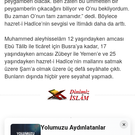
peygamberi olacak. Ben zâten bu ümmetten bir
peygamberin çıkacağını biliyor ve O’nu bekliyordum.
Bu zaman O’nun tam zamanıdır.” dedi. Böylece
hazret-i Hadîce’nin sevgisi ve îtimâdı daha da arttı.
Muhammed aleyhisselâm 12 yaşındayken amcası
Ebû Tâlib ile ticâret için Busra’ya kadar, 17
yaşındayken amcası Zübeyr ile Yemen’e ve 25
yaşındayken hazret-i Hadîce’nin mallarını satmak
üzere Şam’a olmak üzere üç defâ seyâhate çıktı.
Bunların dışında hiçbir yere seyahat yapmadı.
Copyright © 2008 - Dinimiz İslam. Her Hakkı Saklıdır.
×
Yolumuzu Aydınlatanlar
Sitemizdeki bilgiler, bütün insanların istifadesi için