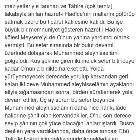
meziyetleriyle tanınan ve Tâhire (çok temiz)
lakabıyla anılan hazret-i Hadîce’nin mallarını götürüp
satmak üzere bu ticâret kâfilesine katıldı. Bu işe
büyük bir memnuniyet gösteren hazret-i Hadîce
kölesi Meysere’yi de O’nun yanına yardımcı olarak
vermişti. Bu sefer sırasında bir bulut devamlı
üzerinde dolaşarak Muhammed aleyhisselâmı
gölgeledi. Kuş şekline giren iki melek sefer bitinceye
kadar O’nunla birlikte hareket etti. Yolda
yürüyemeyecek derecede yorulup kervandan geri
kalan iki deve Muhammed aleyhisselâmın ayaklarını
eliyle sığamasından sonra, birden süratlenerek yola
devâm ettiler. Üç ay süren bu sefer boyunca
Muhammed aleyhisselâmın daha nice hârikulâde
hallerine şâhit olan kervandakiler, O’nu son derece
sevip şânının çok yüce olacağını anlamışlardı. Busra
denilen yere vardıklarında, daha önce amcası Ebû
Tâlib’le ticâret için geldiklerinde konakladıkları