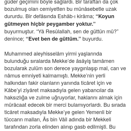
güder geçimini böyle sağlardı. Bir taraftan da çok
bozulmuş olan cemiyetten bu münâsebetle uzak
dururdu. Bir defâsında Eshâb-ı kirâma;
“Koyun
gütmeyen hiçbir peygamber yoktur.”
buyurmuştur. “Yâ Resûlallah, sen de güttün mü?”
denince;
buyurdu.
“Evet ben de güttüm.”
Muhammed aleyhisselâm yirmi yaşlarında
bulunduğu sıralarda Mekke’de âsâyiş tamâmen
bozularak zulüm son derece yaygınlaşıp mal, can ve
nâmus emniyeti kalmamıştı. Mekke’nin yerli
halkından fakir olanların yanında ticâret için ve
Kâbe’yi ziyâret maksadıyla gelen yabancılar da
haksızlığa ve zulme uğruyorlar, haklarını almak için
mürâcaat edecek bir merci bulamıyorlardı. Bu sırada
ticâret maksadıyla Mekke’ye gelen Yemenli bir
tüccarın malları, Âs bin Vâil adında bir Mekkeli
tarafından zorla elinden alınıp gasb edilmişti. Bu