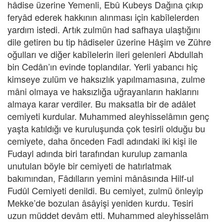
hâdise üzerine Yemenli, Ebû Kubeys Dağına çıkıp
feryâd ederek hakkının alınması için kabîlelerden
yardım istedi. Artık zulmün had safhaya ulaştığını
dile getiren bu tip hâdiseler üzerine Hâşim ve Zühre
oğulları ve diğer kabîlelerin ileri gelenleri Abdullah
bin Cedân’ın evinde toplandılar. Yerli yabancı hiç
kimseye zulüm ve haksızlık yapılmamasına, zulme
mâni olmaya ve haksızlığa uğrayanların haklarını
almaya karar verdiler. Bu maksatla bir de adâlet
cemiyeti kurdular. Muhammed aleyhisselâmın genç
yaşta katıldığı ve kuruluşunda çok tesirli olduğu bu
cemiyete, daha önceden Fadl adındaki iki kişi ile
Fudayl adında biri tarafından kurulup zamanla
unutulan böyle bir cemiyeti de hatırlatmak
bakımından, Fâdılların yemini mânâsında Hilf-ul
Fudûl Cemiyeti denildi. Bu cemiyet, zulmü önleyip
Mekke’de bozulan âsâyişi yeniden kurdu. Tesiri
uzun müddet devâm etti. Muhammed aleyhisselâm