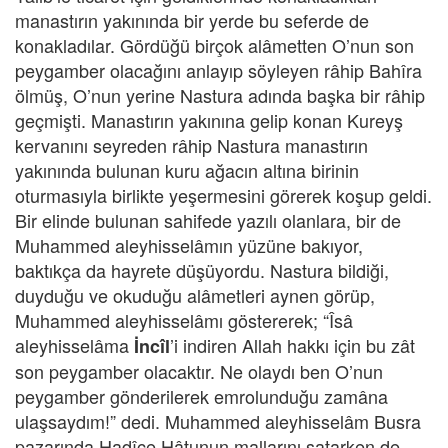
manastırın yakınında bir yerde bu seferde de
konakladılar. Gördüğü birçok alâmetten O’nun son
peygamber olacağını anlayıp söyleyen râhip Bahîra
ölmüş, O’nun yerine Nastura adında başka bir râhip
geçmişti. Manastırın yakınına gelip konan Kureyş
kervanını seyreden râhip Nastura manastırın
yakınında bulunan kuru ağacın altına birinin
oturmasıyla birlikte yeşermesini görerek koşup geldi.
Bir elinde bulunan sahifede yazılı olanlara, bir de
Muhammed aleyhisselâmın yüzüne bakıyor,
baktıkça da hayrete düşüyordu. Nastura bildiği,
duyduğu ve okuduğu alâmetleri aynen görüp,
Muhammed aleyhisselâmı göstererek; “Îsâ
aleyhisselâma
’i indiren Allah hakkı için bu zât
İncîl
son peygamber olacaktır. Ne olaydı ben O’nun
peygamber gönderilerek emrolunduğu zamâna
ulaşsaydım!” dedi. Muhammed aleyhisselâm Busra
pazarında Hadîce Hâtunun mallarını satarken de