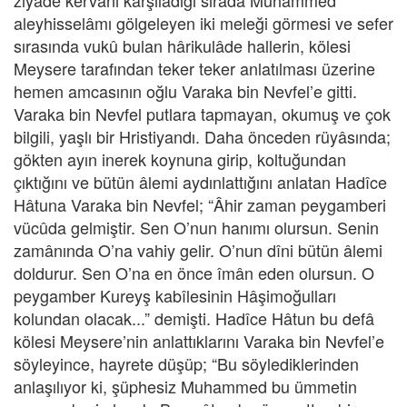
ziyâde kervanı karşıladığı sırada Muhammed
aleyhisselâmı gölgeleyen iki meleği görmesi ve sefer
sırasında vukû bulan hârikulâde hallerin, kölesi
Meysere tarafından teker teker anlatılması üzerine
hemen amcasının oğlu Varaka bin Nevfel’e gitti.
Varaka bin Nevfel putlara tapmayan, okumuş ve çok
bilgili, yaşlı bir Hristiyandı. Daha önceden rüyâsında;
gökten ayın inerek koynuna girip, koltuğundan
çıktığını ve bütün âlemi aydınlattığını anlatan Hadîce
Hâtuna Varaka bin Nevfel; “Âhir zaman peygamberi
vücûda gelmiştir. Sen O’nun hanımı olursun. Senin
zamânında O’na vahiy gelir. O’nun dîni bütün âlemi
doldurur. Sen O’na en önce îmân eden olursun. O
peygamber Kureyş kabîlesinin Hâşimoğulları
kolundan olacak...” demişti. Hadîce Hâtun bu defâ
kölesi Meysere’nin anlattıklarını Varaka bin Nevfel’e
söyleyince, hayrete düşüp; “Bu söylediklerinden
anlaşılıyor ki, şüphesiz Muhammed bu ümmetin