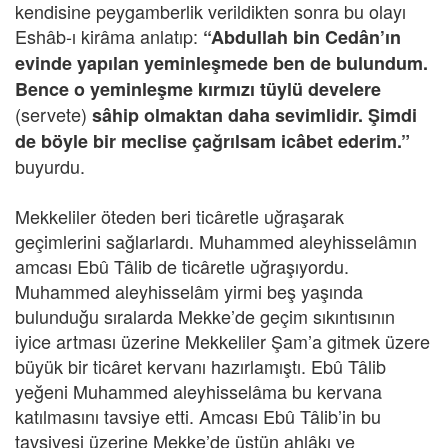
kendisine peygamberlik verildikten sonra bu olayı
Eshâb-ı kirâma anlatıp:
“Abdullah bin Cedân’ın
evinde yapılan yeminleşmede ben de bulundum.
Bence o yeminleşme kırmızı tüylü develere
(servete)
sâhip olmaktan daha sevimlidir. Şimdi
de böyle bir meclise çağrılsam icâbet ederim.”
buyurdu.
Mekkeliler öteden beri ticâretle uğraşarak
geçimlerini sağlarlardı. Muhammed aleyhisselâmın
amcası Ebû Tâlib de ticâretle uğraşıyordu.
Muhammed aleyhisselâm yirmi beş yaşında
bulunduğu sıralarda Mekke’de geçim sıkıntısının
iyice artması üzerine Mekkeliler Şam’a gitmek üzere
büyük bir ticâret kervanı hazırlamıştı. Ebû Tâlib
yeğeni Muhammed aleyhisselâma bu kervana
katılmasını tavsiye etti. Amcası Ebû Tâlib’in bu
tavsiyesi üzerine Mekke’de üstün ahlâkı ve