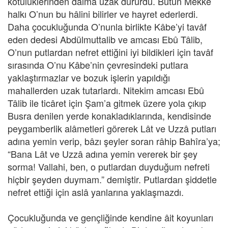
kötülüklerinden dâimâ uzak dururdu. Bütün Mekke
halkı O’nun bu hâlini bilirler ve hayret ederlerdi.
Daha çocukluğunda O’nunla birlikte Kâbe’yi tavâf
eden dedesi Abdülmuttalib ve amcası Ebû Tâlib,
O’nun putlardan nefret ettiğini iyi bildikleri için tavâf
sırasında O’nu Kâbe’nin çevresindeki putlara
yaklaştırmazlar ve bozuk işlerin yapıldığı
mahallerden uzak tutarlardı. Nitekim amcası Ebû
Tâlib ile ticâret için Şam’a gitmek üzere yola çıkıp
Busra denilen yerde konakladıklarında, kendisinde
peygamberlik alâmetleri görerek Lât ve Uzzâ putları
adına yemin verip, bâzı şeyler soran râhip Bahîra’ya;
“Bana Lât ve Uzzâ adına yemin vererek bir şey
sorma! Vallahi, ben, o putlardan duyduğum nefreti
hiçbir şeyden duymam.” demiştir. Putlardan şiddetle
nefret ettiği için aslâ yanlarına yaklaşmazdı.
Çocukluğunda ve gençliğinde kendine âit koyunları