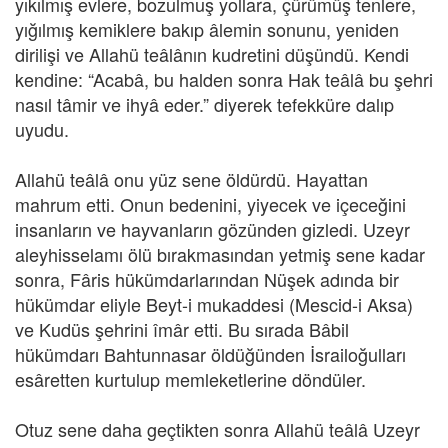
yıkılmış evlere, bozulmuş yollara, çürümüş tenlere,
yığılmış kemiklere bakıp âlemin sonunu, yeniden
dirilişi ve Allahü teâlânın kudretini düşündü. Kendi
kendine: “Acabâ, bu halden sonra Hak teâlâ bu şehri
nasıl tâmir ve ihyâ eder.” diyerek tefekküre dalıp
uyudu.
Allahü teâlâ onu yüz sene öldürdü. Hayattan
mahrum etti. Onun bedenini, yiyecek ve içeceğini
insanların ve hayvanların gözünden gizledi. Uzeyr
aleyhisselamı ölü bırakmasından yetmiş sene kadar
sonra, Fâris hükümdarlarından Nüşek adında bir
hükümdar eliyle Beyt-i mukaddesi (Mescid-i Aksa)
ve Kudüs şehrini îmâr etti. Bu sırada Bâbil
hükümdarı Bahtunnasar öldüğünden İsrailoğulları
esâretten kurtulup memleketlerine döndüler.
Otuz sene daha geçtikten sonra Allahü teâlâ Uzeyr