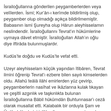
İsrailoğullarına gönderilen peygamberlerden veya
velîlerden. İsmi; Kur’ân-ı kerîmde bildirilmiş olup,
peygamber olup olmadığı açıkça bildirilmemiştir.
Babasının ismi Şureyha olup Hârun aleyhisselamın
neslindendir. İsrailoğullarını Tevrat’ın hükümlerine
uymaya dâvet etmiştir. İsrailoğulları Allah’ın oğlu
diye iftirâda bulunmuşlardır.
Kudüs’te doğdu ve Kudüs’te vefat etti.
Uzeyr aleyhisselam küçük yaşından îtibâren, Tevrat
ilmini öğrenip Tevrat’ı ezbere bilen sayılı kimselerden
oldu. Allahü teâlâ ilâhi emirlerden yüz çevirip,
peygamberlerin nasîhat ve ikâzlarına kulak tıkayan
ve çeşitli azgınlık ve taşkınlıkta bulunan
İsrailoğullarına Bâbil hükümdârı Buhtunnasar’ı cezâ
olarak musallat etti. Kalabalık bir orduyla Şam ve