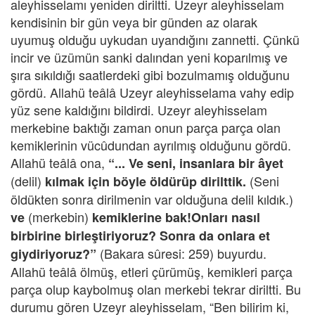
aleyhisselamı yeniden diriltti. Uzeyr aleyhisselam
kendisinin bir gün veya bir günden az olarak
uyumuş olduğu uykudan uyandığını zannetti. Çünkü
incir ve üzümün sanki dalından yeni koparılmış ve
şıra sıkıldığı saatlerdeki gibi bozulmamış olduğunu
gördü. Allahü teâlâ Uzeyr aleyhisselama vahy edip
yüz sene kaldığını bildirdi. Uzeyr aleyhisselam
merkebine baktığı zaman onun parça parça olan
kemiklerinin vücûdundan ayrılmış olduğunu gördü.
Allahü teâlâ ona,
“... Ve seni, insanlara bir âyet
(delil)
(Seni
kılmak için böyle öldürüp dirilttik.
öldükten sonra dirilmenin var olduğuna delil kıldık.)
(merkebin)
ve
kemiklerine bak!Onları nasıl
birbirine birleştiriyoruz? Sonra da onlara et
(Bakara sûresi: 259) buyurdu.
giydiriyoruz?”
Allahü teâlâ ölmüş, etleri çürümüş, kemikleri parça
parça olup kaybolmuş olan merkebi tekrar diriltti. Bu
durumu gören Uzeyr aleyhisselam, “Ben bilirim ki,