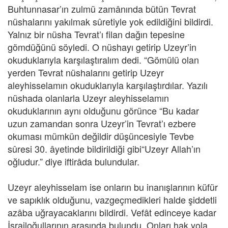
Buhtunnasar’ın zulmü zamânında bütün Tevrat
nüshalarını yakılmak sûretiyle yok edildiğini bildirdi.
Yalnız bir nüsha Tevrat’ı filan dağın tepesine
gömdüğünü söyledi. O nüshayı getirip Uzeyr’in
okuduklarıyla karşılaştıralım dedi. “Gömülü olan
yerden Tevrat nüshalarını getirip Uzeyr
aleyhisselamın okuduklarıyla karşılaştırdılar. Yazılı
nüshada olanlarla Uzeyr aleyhisselamın
okuduklarının aynı olduğunu görünce “Bu kadar
uzun zamandan sonra Uzeyr’in Tevrat’ı ezbere
okuması mümkün değildir düşüncesiyle Tevbe
sûresi 30. âyetinde bildirildiği gibi“Uzeyr Allah’ın
oğludur.” diye iftirâda bulundular.
Uzeyr aleyhisselam ise onların bu inanışlarının küfür
ve sapıklık olduğunu, vazgeçmedikleri halde şiddetli
azâba uğrayacaklarını bildirdi. Vefât edinceye kadar
İsrailoğullarının arasında bulundu. Onları hak yola