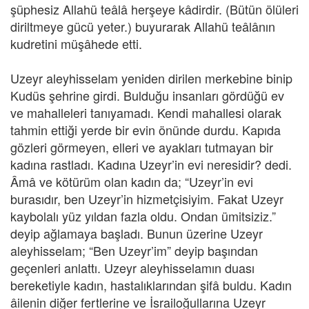
şüphesiz Allahü teâlâ herşeye kâdirdir. (Bütün ölüleri
diriltmeye gücü yeter.) buyurarak Allahü teâlânın
kudretini müşâhede etti.
Uzeyr aleyhisselam yeniden dirilen merkebine binip
Kudüs şehrine girdi. Bulduğu insanları gördüğü ev
ve mahalleleri tanıyamadı. Kendi mahallesi olarak
tahmin ettiği yerde bir evin önünde durdu. Kapıda
gözleri görmeyen, elleri ve ayakları tutmayan bir
kadına rastladı. Kadına Uzeyr’in evi neresidir? dedi.
Âmâ ve kötürüm olan kadın da; “Uzeyr’in evi
burasıdır, ben Uzeyr’in hizmetçisiyim. Fakat Uzeyr
kaybolalı yüz yıldan fazla oldu. Ondan ümitsiziz.”
deyip ağlamaya başladı. Bunun üzerine Uzeyr
aleyhisselam; “Ben Uzeyr’im” deyip başından
geçenleri anlattı. Uzeyr aleyhisselamın duası
bereketiyle kadın, hastalıklarından şifâ buldu. Kadın
âilenin diğer fertlerine ve İsrailoğullarına Uzeyr