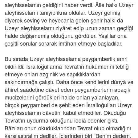
aleyhisselamın geldiğini haber verdi. Âile halkı Uzeyr
aleyhisselamı tanıyıp iknâ oldular. Uzeyr gelmiş
diyerek sevinç ve heyecanla gelen şehir halkı da
Uzeyr aleyhisselamı ziyâret edip uzun zaman geçtiği
halde değişmemiş olduğunu gördüler. Yaşlılar ona
çeşitli sorular sorarak imtihan etmeye başladılar.
Bu sırada Uzeyr aleyhisselama peygamberlik emri
bildirildi. İsrailoğullarına Tevrat’ın hükümlerini tebliğ
etmeye onları azgınlık ve sapıklıklardan
sakındırmağa çalıştı. Daha önce kendilerini dünyâ ve
âhiret saâdetine dâvet eden peygamberlerin apaçık
mucizelerini gördükleri halde onları yalanlayan,
birçok peygamberi de şehit eden İsrailoğulları Uzeyr
aleyhisselamın dâvetini kabul etmediler. Okuduğu
Tevrat’ın uydurma olduğunu iddiâ edenler çıktı.
Bâzıları onun okuduklarından Tevrat olup olmadığını
karşılaştıralım dediler. İçlerinden biri “Benim dedem,