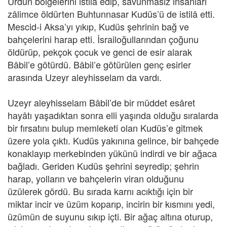
Ürdün bölgelerini istilâ edip, savunmasız insanları
zâlimce öldürten Buhtunnasar Kudüs’ü de istilâ etti.
Mescid-i Aksa’yı yıkıp, Kudüs şehrinin bağ ve
bahçelerini harap etti. İsrailoğullarından çoğunu
öldürüp, pekçok çocuk ve genci de esir alarak
Bâbil’e götürdü. Bâbil’e götürülen genç esirler
arasında Uzeyr aleyhisselam da vardı.
Uzeyr aleyhisselam Bâbil’de bir müddet esâret
hayâtı yaşadıktan sonra elli yaşında olduğu sıralarda
bir fırsatını bulup memleketi olan Kudüs’e gitmek
üzere yola çıktı. Kudüs yakınına gelince, bir bahçede
konaklayıp merkebinden yükünü indirdi ve bir ağaca
bağladı. Geriden Kudüs şehrini seyredip; şehrin
harap, yolların ve bahçelerin viran olduğunu
üzülerek gördü. Bu sırada karnı acıktığı için bir
miktar incir ve üzüm koparıp, incirin bir kısmını yedi,
üzümün de suyunu sıkıp içti. Bir ağaç altına oturup,