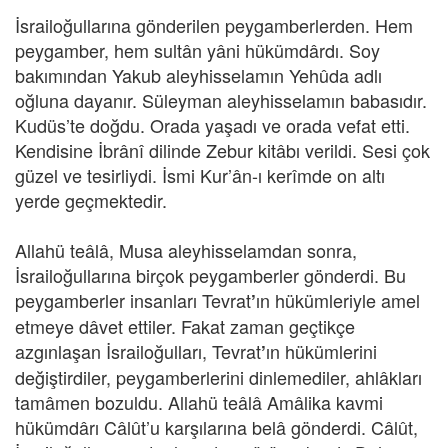
İsrailoğullarına gönderilen peygamberlerden. Hem
peygamber, hem sultân yâni hükümdârdı. Soy
bakımından Yakub aleyhisselamın Yehûda adlı
oğluna dayanır. Süleyman aleyhisselamın babasıdır.
Kudüs’te doğdu. Orada yaşadı ve orada vefat etti.
Kendisine İbrânî dilinde Zebur kitâbı verildi. Sesi çok
güzel ve tesirliydi. İsmi Kur’ân-ı kerîmde on altı
yerde geçmektedir.
Allahü teâlâ, Musa aleyhisselamdan sonra,
İsrailoğullarına birçok peygamberler gönderdi. Bu
peygamberler insanları Tevrat
ın hükümleriyle amel
’
etmeye dâvet ettiler. Fakat zaman geçtikçe
azgınlaşan İsrailoğulları, Tevrat
ın hükümlerini
’
değiştirdiler, peygamberlerini dinlemediler, ahlâkları
tamâmen bozuldu. Allahü teâlâ Amâlika kavmi
hükümdârı Câlût’u karşılarına belâ gönderdi. Câlût,