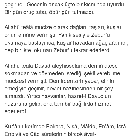
geçirirdi. Gecenin ancak üçte bir kısmında uyurdu.
Bir gün oruç tutar, öbür gün tutmazdı.
Allahü teâlâ mucize olarak dağları, taşları, kuşları
onun emrine vermişti. Yanık sesiyle Zebur
u
’
okumaya başlayınca, kuşlar havadan ağaçlara iner,
hep birlikte, okunan Zebur
u tekrar ederlerdi.
’
Allahü teâlâ Davud aleyhisselama demiri ateşe
sokmadan ve dövmeden istediği şekli verebilme
mucizesi vermişti. Demirden zırh yapar, elinin
emeğiyle geçinir, devlet hazînesinden bir şey
almazdı. Yırtıcı hayvanlar, hazret-i Davud’un
huzûruna gelip, ona tam bir bağlılıkla hizmet
ederlerdi.
Kur’ân-ı kerîmde Bakara, Nisâ, Mâide, En’âm, İsrâ,
Enbiyâ ve Sâd sûrelerinin birçok âyet-i