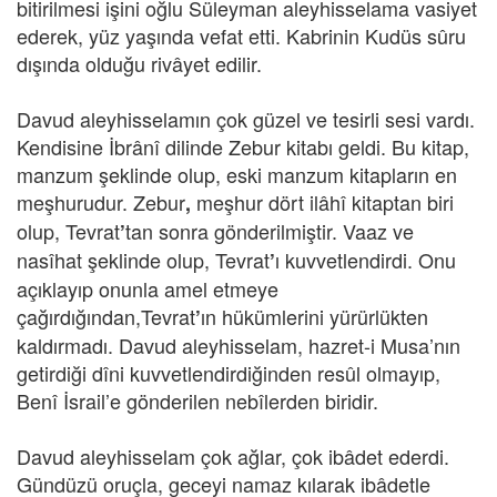
bitirilmesi işini oğlu Süleyman aleyhisselama vasiyet
ederek, yüz yaşında vefat etti. Kabrinin Kudüs sûru
dışında olduğu rivâyet edilir.
Davud aleyhisselamın çok güzel ve tesirli sesi vardı.
Kendisine İbrânî dilinde Zebur kitabı geldi. Bu kitap,
manzum şeklinde olup, eski manzum kitapların en
meşhurudur. Zebur
meşhur dört ilâhî kitaptan biri
,
olup, Tevrat
tan sonra gönderilmiştir. Vaaz ve
’
nasîhat şeklinde olup, Tevrat
ı kuvvetlendirdi. Onu
’
açıklayıp onunla amel etmeye
çağırdığından,Tevrat
ın hükümlerini yürürlükten
’
kaldırmadı. Davud aleyhisselam, hazret-i Musa’nın
getirdiği dîni kuvvetlendirdiğinden resûl olmayıp,
Benî İsrail’e gönderilen nebîlerden biridir.
Davud aleyhisselam çok ağlar, çok ibâdet ederdi.
Gündüzü oruçla, geceyi namaz kılarak ibâdetle