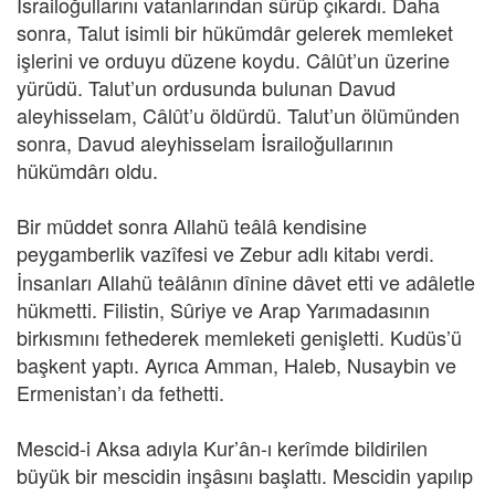
İsrailoğullarını vatanlarından sürüp çıkardı. Daha
sonra, Talut isimli bir hükümdâr gelerek memleket
işlerini ve orduyu düzene koydu. Câlût’un üzerine
yürüdü. Talut’un ordusunda bulunan Davud
aleyhisselam, Câlût’u öldürdü. Talut’un ölümünden
sonra, Davud aleyhisselam İsrailoğullarının
hükümdârı oldu.
Bir müddet sonra Allahü teâlâ kendisine
peygamberlik vazîfesi ve
Zebur adlı kitabı verdi.
İnsanları Allahü teâlânın dînine dâvet etti ve adâletle
hükmetti. Filistin, Sûriye ve Arap Yarımadasının
birkısmını fethederek memleketi genişletti. Kudüs’ü
başkent yaptı. Ayrıca Amman, Haleb, Nusaybin ve
Ermenistan’ı da fethetti.
Mescid-i Aksa adıyla Kur’ân-ı kerîmde bildirilen
büyük bir mescidin inşâsını başlattı. Mescidin yapılıp