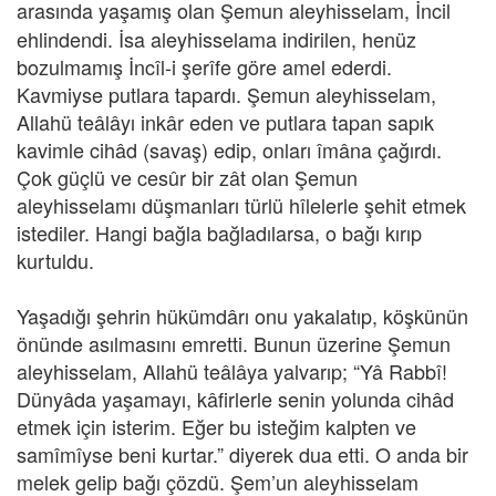
arasında yaşamış olan Şemun aleyhisselam, İncil
ehlindendi. İsa aleyhisselama indirilen, henüz
bozulmamış İncîl-i şerîfe göre amel ederdi.
Kavmiyse putlara tapardı. Şemun aleyhisselam,
Allahü teâlâyı inkâr eden ve putlara tapan sapık
kavimle cihâd (savaş) edip, onları îmâna çağırdı.
Çok güçlü ve cesûr bir zât olan Şemun
aleyhisselamı düşmanları türlü hîlelerle şehit etmek
istediler. Hangi bağla bağladılarsa, o bağı kırıp
kurtuldu.
Yaşadığı şehrin hükümdârı onu yakalatıp, köşkünün
önünde asılmasını emretti. Bunun üzerine Şemun
aleyhisselam, Allahü teâlâya yalvarıp; “Yâ Rabbî!
Dünyâda yaşamayı, kâfirlerle senin yolunda cihâd
etmek için isterim. Eğer bu isteğim kalpten ve
samîmîyse beni kurtar.” diyerek dua etti. O anda bir
melek gelip bağı çözdü. Şem’un aleyhisselam