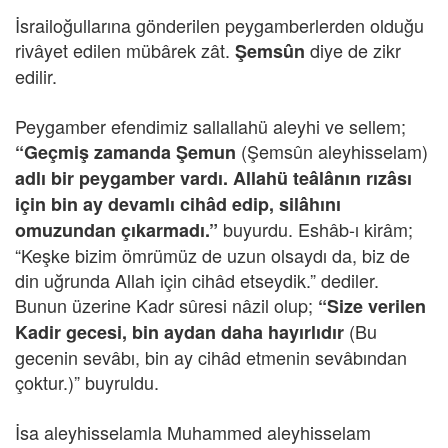
İsrailoğullarına gönderilen peygamberlerden olduğu
rivâyet edilen mübârek zât.
diye de zikr
Şemsûn
edilir.
Peygamber efendimiz sallallahü aleyhi ve sellem;
(Şemsûn aleyhisselam)
“Geçmiş zamanda Şemun
adlı bir peygamber vardı. Allahü teâlânın rızâsı
için bin ay devamlı cihâd edip, silâhını
buyurdu. Eshâb-ı kirâm;
omuzundan çıkarmadı.”
“Keşke bizim ömrümüz de uzun olsaydı da, biz de
din uğrunda Allah için cihâd etseydik.” dediler.
Bunun üzerine Kadr sûresi nâzil olup;
“Size verilen
(Bu
Kadir gecesi, bin aydan daha hayırlıdır
gecenin sevâbı, bin ay cihâd etmenin sevâbından
çoktur.)” buyruldu.
İsa aleyhisselamla Muhammed aleyhisselam