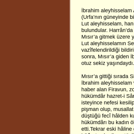
İbrahim aleyhisselam 
(Urfa’nın güneyinde bir
Lut aleyhisselam, han
bulundular. Harrân’da
Mısır’a gitmek üzere y
Lut aleyhisselamın S
vazîfelendirildiği bil
sonra, Mısır’a giden 
otuz sekiz yaşındaydı
Mısır’a gittiği sırada 
İbrahim aleyhisselam v
haber alan Firavun, zo
hükümdâr hazret-i Sâr
isteyince nefesi kesili
pişman olup, musallat
düştüğü fecî hâlden ku
hükümdârı bu kadın öl
etti.Tekrar eski hâlin