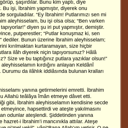
 görüp, şaşırdılar. Bunu kim yaptı, diye
 Bu işi, İbrahim yapmıştır, diyerek onu
e sorguladılar. “Ey İbrahim! Putlarımızı sen mi
him aleyhisselam, bu işi olsa olsa; “Ben varken
tapıyorlar!” diyen şu iri put yapmıştır, demiştir.
ince, putperestler; “Putlar konuşmaz ki, sen
!” dediler. Bunun üzerine İbrahim aleyhisselam;
ini kırılmaktan kurtaramayan, size hiçbir
tlara ilâh diyerek niçin tapıyorsunuz? Hâlâ
? Size ve bu taptığınız putlara yazıklar olsun!”
m aleyhisselamın kırdığını anlayan Keldânî
. Durumu da ilâhlık iddiâsında bulunan kralları
isselamı yanına getirmelerini emretti. İbrahim
 Allahü teâlâya îmân etmeye dâvet etti.
ği gibi, İbrahim aleyhisselamın kendisine secde
 etmeyince, hapsettirdi ve ateşte yakılmasını
lan odunlar ateşlendi. Şiddetinden yanına
 hazret-i İbrahim’i mancınıkla attılar. Ateşe
 ve ni’mel vekil”, yâni“Bana Allah’ım yetişir. O ne