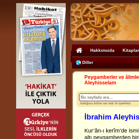
Hakkımızda
Kitaplar
Diller
Peygamberler ve âlimle
Aleyhisselam
Aradığınız kelime sarı renk ile işaretlenir.
İbrahim Aleyhi
Kur’ân-ı kerîm’de ismi
altı peygamberden biri