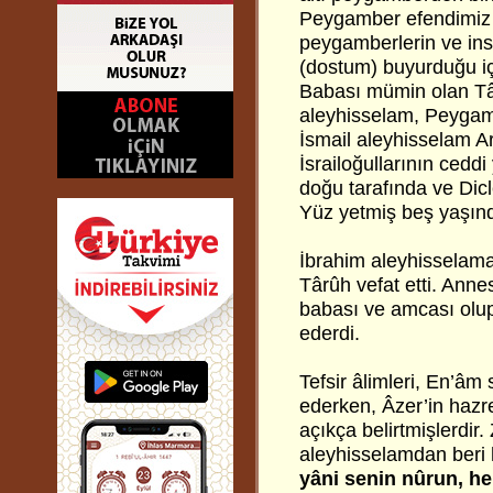
Peygamber efendimiz
peygamberlerin ve ins
(dostum) buyurduğu i
Babası mümin olan Târ
aleyhisselam, Peygamb
İsmail aleyhisselam Ar
İsrailoğullarının cedd
doğu tarafında ve Dicl
Yüz yetmiş beş yaşınd
İbrahim aleyhisselam
Târûh vefat etti. Anne
babası ve amcası olup
ederdi.
Tefsir âlimleri, En’âm 
ederken, Âzer’in hazr
açıkça belirtmişlerdi
aleyhisselamdan beri 
yâni senin nûrun, he