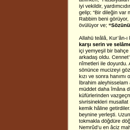
iyi vekildir, yardımcı
gelip; “Bir dileğin var
Rabbim beni görüyor, b
övülüyor ve;
“Sözünün
Allahü teâlâ, Kur’ân-
karşı serin ve selâme
içi yemyeşil bir bahçe
arkadaş oldu. Cennet’
nîmetleri ile doyurdu. 
sönünce mucizeyi gözl
kızı ve sonra hanımı o
İbrahim aleyhisselam 
müddet daha îmâna dâv
küfürlerinden vazgeçm
sivrisinekleri musallat
kemik hâline getirdile
beynine yerleşti. Uzu
tokmakla döğdüre döğdü
Nemrûd’u en âciz mahlû