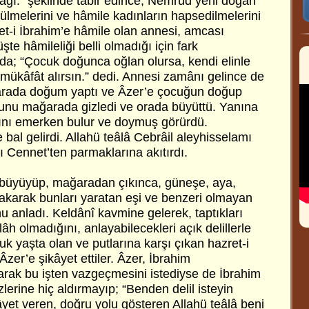
cağı.” şeklinde tâbir edince, Nemrûd yeni doğan
ülmelerini ve hâmile kadınların hapsedilmelerini
et-i İbrahim’e hâmile olan annesi, amcası
şte hâmileliği belli olmadığı için fark
da; “Çocuk doğunca oğlan olursa, kendi elinle
mükâfât alırsın.” dedi. Annesi zamânı gelince de
ğarada doğum yaptı ve Âzer’e çocuğun doğup
unu mağarada gizledi ve orada büyüttü. Yanına
ını emerken bulur ve doymuş görürdü.
bal gelirdi. Allahü teâlâ Cebrâil aleyhisselamı
 Cennet’ten parmaklarına akıtırdı.
 büyüyüp, mağaradan çıkınca, güneşe, aya,
bakarak bunları yaratan eşi ve benzeri olmayan
nu anladı. Keldânî kavmine gelerek, taptıkları
ilâh olmadığını, anlayabilecekleri açık delillerle
cuk yaşta olan ve putlarına karşı çıkan hazret-i
Âzer’e şikâyet ettiler. Âzer, İbrahim
arak bu işten vazgeçmesini istediyse de İbrahim
erine hiç aldırmayıp; “Benden delil isteyin
yet veren, doğru yolu gösteren Allahü teâlâ beni