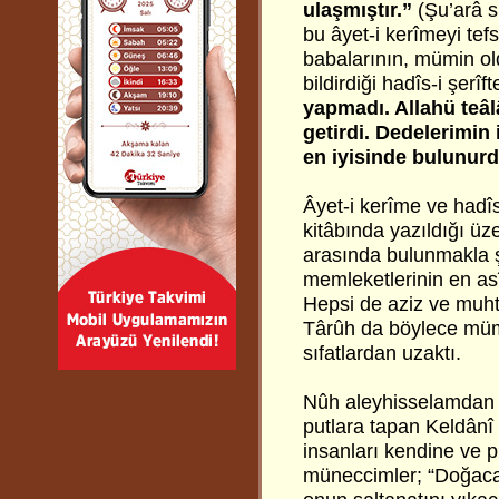
ulaşmıştır.”
(Şu’arâ sû
bu âyet-i kerîmeyi te
babalarının, mümin ol
bildirdiği hadîs-i şerîf
yapmadı. Allahü teâl
getirdi. Dedelerimin 
en iyisinde bulunur
Âyet-i kerîme ve hadîs
kitâbında yazıldığı ü
arasında bulunmakla ş
memleketlerinin en asî
Hepsi de aziz ve muht
Târûh da böylece mümi
sıfatlardan uzaktı.
Nûh aleyhisselamdan ç
putlara tapan Keldânî
insanları kendine ve p
müneccimler; “Doğacak