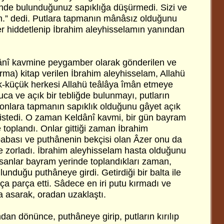
çinde bulunduğunuz sapıklığa düşürmedi. Sizi ve
m.” dedi. Putlara tapmanın mânâsız olduğunu
er hiddetlenip İbrahim aleyhisselamın yanından
nî kavmine peygamber olarak gönderilen ve
rma) kitap verilen İbrahim aleyhisselam, Allahü
k-küçük herkesi Allahü teâlâya îmân etmeye
luca ve açık bir tebliğde bulunmayı, putların
, onlara tapmanın sapıklık olduğunu gâyet açık
 istedi. O zaman Keldânî kavmi, bir gün bayram
toplandı. Onlar gittiği zaman İbrahim
abası ve puthânenin bekçisi olan Âzer onu da
 zorladı. İbrahim aleyhisselam hasta olduğunu
nsanlar bayram yerinde toplandıkları zaman,
unduğu puthâneye girdi. Getirdiği bir balta ile
rça parça etti. Sâdece en iri putu kırmadı ve
 asarak, oradan uzaklaştı.
an dönünce, puthâneye girip, putların kırılıp