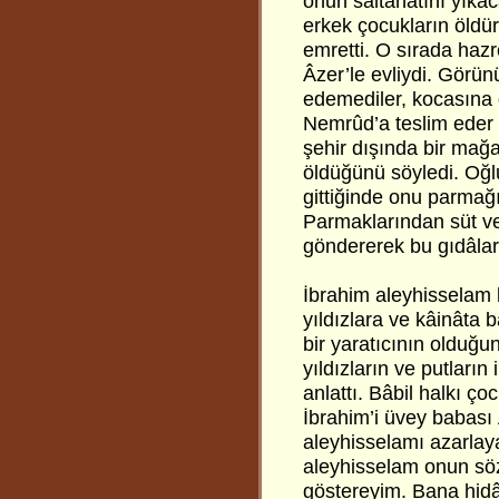
onun saltanatını yıka
erkek çocukların öldür
emretti. O sırada hazr
Âzer’le evliydi. Görünü
edemediler, kocasına 
Nemrûd’a teslim eder 
şehir dışında bir ma
öldüğünü söyledi. Oğl
gittiğinde onu parmağ
Parmaklarından süt ve 
göndererek bu gıdâları
İbrahim aleyhisselam
yıldızlara ve kâinâta 
bir yaratıcının olduğu
yıldızların ve putların 
anlattı. Bâbil halkı ço
İbrahim’i üvey babası 
aleyhisselamı azarlay
aleyhisselam onun sözl
göstereyim. Bana hidâ