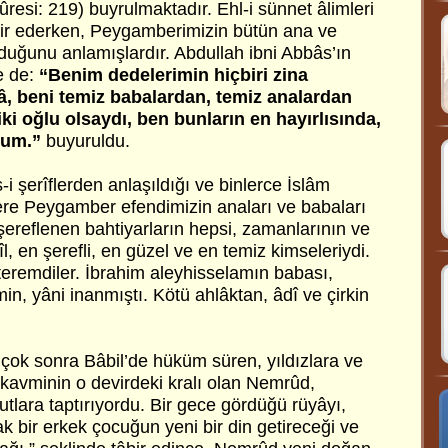
resi: 219) buyrulmaktadır. Ehl-i sünnet âlimleri
fsir ederken, Peygamberimizin bütün ana ve
duğunu anlamışlardır. Abdullah ibni Abbâs’ın
te de:
“Benim dedelerimin hiçbiri zina
â, beni temiz babalardan, temiz analardan
iki oğlu olsaydı, ben bunların en hayırlısında,
dum.”
buyuruldu.
-i şerîflerden anlaşıldığı ve binlerce İslâm
zere Peygamber efendimizin anaları ve babaları
ereflenen bahtiyarların hepsi, zamanlarının ve
l, en şerefli, en güzel ve en temiz kimseleriydi.
eremdiler. İbrahim aleyhisselamın babası,
n, yâni inanmıştı. Kötü ahlâktan, âdî ve çirkin
ok sonra Bâbil’de hüküm süren, yıldızlara ve
 kavminin o devirdeki kralı olan Nemrûd,
utlara taptırıyordu. Bir gece gördüğü rüyâyı,
 bir erkek çocuğun yeni bir din getireceği ve