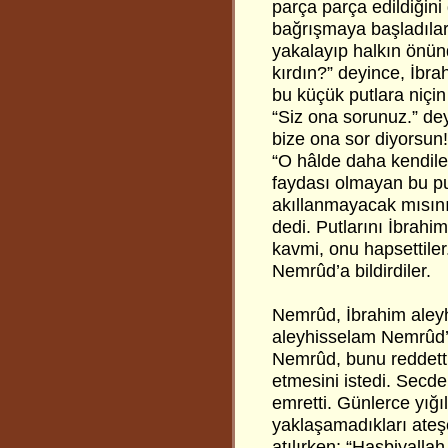
parça parça edildiğini
bağrışmaya başladılar.
yakalayıp halkın önünd
kırdın?” deyince, İbra
bu küçük putlara niçin 
“Siz ona sorunuz.” dey
bize ona sor diyorsun
“O hâlde daha kendiler
faydası olmayan bu pu
akıllanmayacak mısınız
dedi. Putlarını İbrahi
kavmi, onu hapsettiler
Nemrûd’a bildirdiler.
Nemrûd, İbrahim aleyh
aleyhisselam Nemrûd’u
Nemrûd, bunu reddetti
etmesini istedi. Secde
emretti. Günlerce yığı
yaklaşamadıkları ateşe
atılırken; “Hasbiyallah