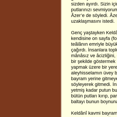
sizden ayırdı. Sizin i
putlarınızı sevmiyoru
Âzer’e de söyledi. Âz
uzaklaşmasını istedi.
Genç yaştayken Keldâ
kendisine on sayfa (fo
teâlânın emriyle büyü
çağırdı. İnsanlara top
mânâsız ve âcizliğini
bir şekilde göstermek
yapmak üzere bir yere 
aleyhisselamın üvey b
bayram yerine gitmeye
söyleyerek gitmedi. İ
yetmiş kadar putun bul
bütün putları kırıp, pa
baltayı bunun boynuna
Keldânî kavmi bayramd