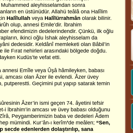
 Muhammed aleyhisselamdan sonra
anların en üstünüdür. Allahü teâlâ ona Halîlim
çin
Halîlullah
veya
Halîlürrahmân
olarak bilinir.
ûh olup, annesi Emile’dir. İbrahim
er efendimizin dedelerindendir. Çünkü, ilk oğlu
apların, ikinci oğlu İshak aleyhisselam da
i yâni dedesidir. Keldânî memleketi olan Bâbil’in
e ile Fırat nehirleri arasındaki bölgede doğdu.
ayken Kudüs’te vefat etti.
a annesi Emîle veya Ûşâ hâmileyken, babası
si, amcası olan Âzer ile evlendi. Âzer üvey
, putperestti. Geçimini put yapıp satarak temin
sûresinin Âzer’in ismi geçen 74. âyetini tefsir
et-i İbrahim’in amcası ve üvey babası olduğunu
r. Zîrâ, Peygamberimizin baba ve dedeleri Âdem
hep mümindi. Kur’ân-ı kerîm
’
de meâlen;
“Sen,
p secde edenlerden dolaştırılıp, sana