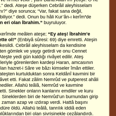
dır.” dedi. Ateşe düşerken Cebrâil aleyhisselam
 mı?” diye sorunca; “Var, fakat sana değil,
iliyor.” dedi. Onun bu hâli Kur’ân-ı kerîm
’
de
 eri olan İbrahim.”
buyruluyor.
ı kerîmde meâlen ateşe;
“Ey ateş! İbrahim’e
tte ol!”
(Enbiyâ sûresi: 69) diye emretti. Ateşin
 kesildi. Cebrâil aleyhisselam da kendisine
ten gömlek ve yaygı getirdi ve onu Cennet
Ateşte yedi gün kaldığı rivâyet edilir. Ateş
eriyle görenlerden kardeşi Haran, amcasının
lan hazret-i Sâre ve bâzı kimseler îmân ettiler.
ateşten kurtulduktan sonra Keldânî kavmini bir
et etti. Fakat zâlim Nemrûd ve putperest ahâli
ediler. Allahü teâlâ, Nemrûd ve kavmine
 etti. Sinekler onların kanlarını emdiler ve kuru
r. Sineklerden biri de Nemrûd’un burnundan girip
n zaman azap ve ızdırap verdi. Hattâ başını
re öldü. Allahü teâlâ, tanrılık iddiâ eden
klarından biri olan sivrisinekle cezâlandırdı.