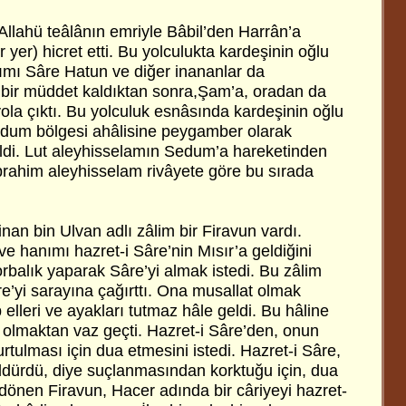
Allahü teâlânın emriyle Bâbil’den Harrân’a
 yer) hicret etti. Bu yolculukta kardeşinin oğlu
ımı Sâre Hatun ve diğer inananlar da
 bir müddet kaldıktan sonra,Şam’a, oradan da
ola çıktı. Bu yolculuk esnâsında kardeşinin oğlu
edum bölgesi ahâlisine peygamber olarak
dirildi. Lut aleyhisselamın Sedum’a hareketinden
İbrahim aleyhisselam rivâyete göre bu sırada
.
Sinan bin Ulvan adlı zâlim bir Firavun vardı.
e hanımı hazret-i Sâre’nin Mısır’a geldiğini
rbalık yaparak Sâre’yi almak istedi. Bu zâlim
e’yi sarayına çağırttı. Ona musallat olmak
p elleri ve ayakları tutmaz hâle geldi. Bu hâline
 olmaktan vaz geçti. Hazret-i Sâre’den, onun
rtulması için dua etmesini istedi. Hazret-i Sâre,
dürdü, diye suçlanmasından korktuğu için, dua
e dönen Firavun, Hacer adında bir câriyeyi hazret-