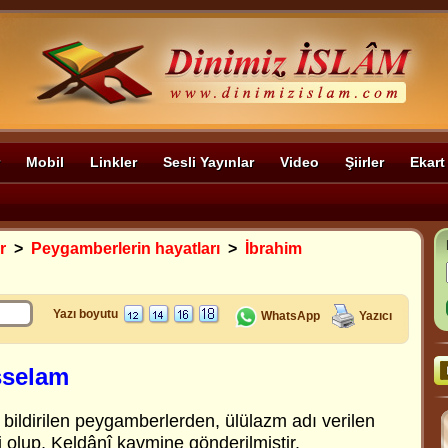
Mobil
Linkler
Sesli Yayınlar
Video
Şiirler
Ekart
r
>
Peygamberlerin hayatları
>
İbrahim
Yazı boyutu
WhatsApp
Yazıcı
sselam
 bildirilen peygamberlerden, ülülazm adı verilen
 olup, Keldânî kavmine gönderilmiştir.