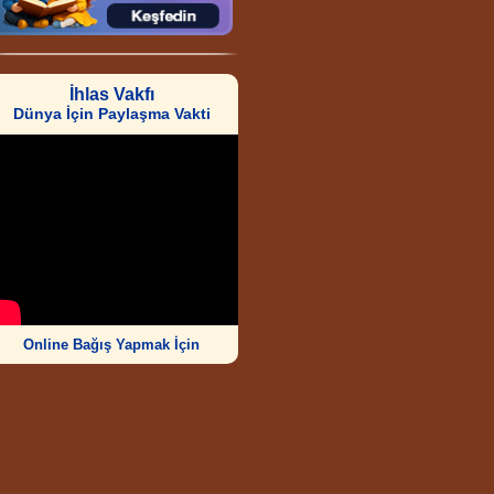
İhlas Vakfı
Dünya İçin Paylaşma Vakti
Online Bağış Yapmak İçin