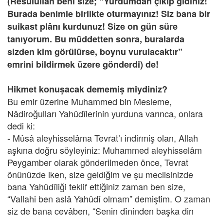
(Resûlullah beni size; “Yurdumdan çıkıp gidiniz!
Burada benimle birlikte oturmayınız! Siz bana bir
suikast plânı kurdunuz! Size on gün süre
tanıyorum. Bu müddetten sonra, buralarda
sizden kim görülürse, boynu vurulacaktır”
emrini bildirmek üzere gönderdi) de!
Hikmet konuşacak dememiş miydiniz?
Bu emir üzerine Muhammed bin Mesleme,
Nâdiroğulları Yahûdîlerinin yurduna varınca, onlara
dedi ki:
- Mûsâ aleyhisselâma Tevrat’ı indirmiş olan, Allah
aşkına doğru söyleyiniz: Muhammed aleyhisselâm
Peygamber olarak gönderilmeden önce, Tevrat
önünüzde iken, size geldiğim ve şu meclisinizde
bana Yahûdîliği teklif ettiğiniz zaman ben size,
“Vallahi ben aslâ Yahûdî olmam” demiştim. O zaman
siz de bana cevâben, “Senin dîninden başka din