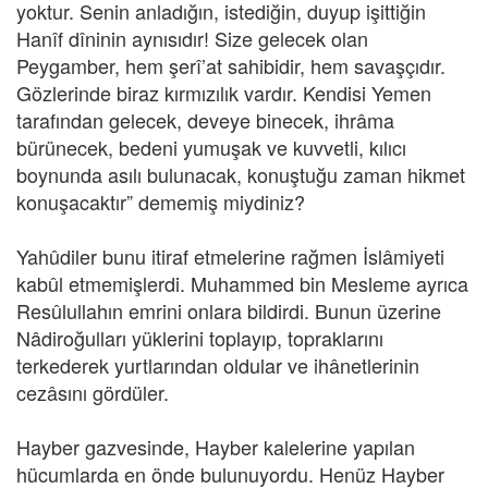
yoktur. Senin anladığın, istediğin, duyup işittiğin
Hanîf dîninin aynısıdır! Size gelecek olan
Peygamber, hem şerî’at sahibidir, hem savaşçıdır.
Gözlerinde biraz kırmızılık vardır. Kendisi Yemen
tarafından gelecek, deveye binecek, ihrâma
bürünecek, bedeni yumuşak ve kuvvetli, kılıcı
boynunda asılı bulunacak, konuştuğu zaman hikmet
konuşacaktır” dememiş miydiniz?
Yahûdiler bunu itiraf etmelerine rağmen İslâmiyeti
kabûl etmemişlerdi. Muhammed bin Mesleme ayrıca
Resûlullahın emrini onlara bildirdi. Bunun üzerine
Nâdiroğulları yüklerini toplayıp, topraklarını
terkederek yurtlarından oldular ve ihânetlerinin
cezâsını gördüler.
Hayber gazvesinde, Hayber kalelerine yapılan
hücumlarda en önde bulunuyordu. Henüz Hayber