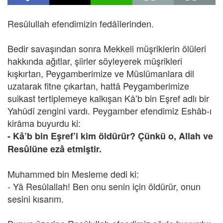
Resûlullah efendimizin fedâîlerinden.
Bedir savaşından sonra Mekkeli müşriklerin ölüleri
hakkında ağıtlar, şiirler söyleyerek müşrikleri
kışkırtan, Peygamberimize ve Müslümanlara dil
uzatarak fitne çıkartan, hattâ Peygamberimize
suikast tertiplemeye kalkışan Kâ’b bin Eşref adlı bir
Yahûdî zengini vardı. Peygamber efendimiz Eshâb-ı
kirâma buyurdu ki:
- Kâ’b bin Eşref’i kim öldürür? Çünkü o, Allah ve
Resûlüne ezâ etmiştir.
Muhammed bin Mesleme dedi ki:
- Yâ Resûlallah! Ben onu senin için öldürür, onun
sesini kısarım.