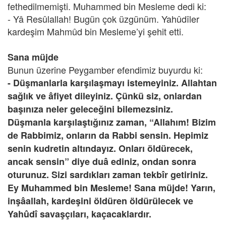
fethedilmemişti. Muhammed bin Mesleme dedi ki:
- Yâ Resûlallah! Bugün çok üzgünüm. Yahûdîler
kardeşim Mahmûd bin Mesleme’yi şehit etti.
Sana müjde
Bunun üzerine Peygamber efendimiz buyurdu ki:
- Düşmanlarla karşılaşmayı istemeyiniz. Allahtan
sağlık ve âfiyet dileyiniz. Çünkü siz, onlardan
başınıza neler geleceğini bilemezsiniz.
Düşmanla karşılaştığınız zaman, “Allahım! Bizim
de Rabbimiz, onların da Rabbi sensin. Hepimiz
senin kudretin altındayız. Onları öldürecek,
ancak sensin” diye duâ ediniz, ondan sonra
oturunuz. Sizi sardıkları zaman tekbîr getiriniz.
Ey Muhammed bin Mesleme! Sana müjde! Yarın,
inşâallah, kardeşini öldüren öldürülecek ve
Yahûdî savaşçıları, kaçacaklardır.