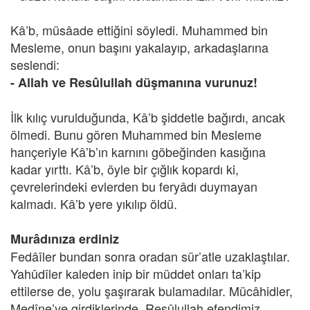
Kâ’b, müsâade ettiğini söyledi. Muhammed bin
Mesleme, onun başını yakalayıp, arkadaşlarına
seslendi:
- Allah ve Resûlullah düşmanına vurunuz!
İlk kılıç vurulduğunda, Kâ’b şiddetle bağırdı, ancak
ölmedi. Bunu gören Muhammed bin Mesleme
hançeriyle Kâ’b’ın karnını göbeğinden kasığına
kadar yırttı. Kâ’b, öyle bir çığlık kopardı ki,
çevrelerindeki evlerden bu feryâdı duymayan
kalmadı. Kâ’b yere yıkılıp öldü.
Murâdınıza erdiniz
Fedâîler bundan sonra oradan sür’atle uzaklaştılar.
Yahûdîler kaleden inip bir müddet onları ta’kip
ettilerse de, yolu şaşırarak bulamadılar. Mücâhidler,
Medîne’ye girdiklerinde, Resûlullah efendimiz