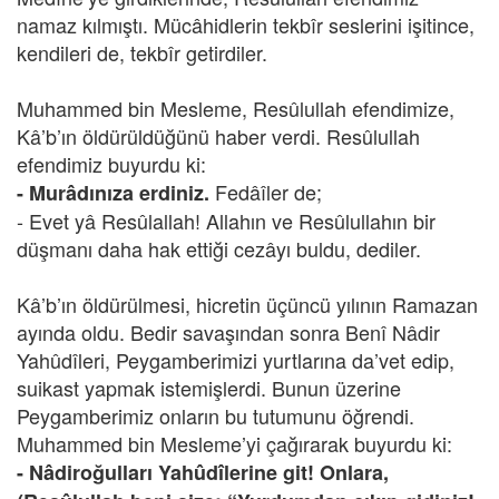
namaz kılmıştı. Mücâhidlerin tekbîr seslerini işitince,
kendileri de, tekbîr getirdiler.
Muhammed bin Mesleme, Resûlullah efendimize,
Kâ’b’ın öldürüldüğünü haber verdi. Resûlullah
efendimiz buyurdu ki:
Fedâîler de;
- Murâdınıza erdiniz.
- Evet yâ Resûlallah! Allahın ve Resûlullahın bir
düşmanı daha hak ettiği cezâyı buldu, dediler.
Kâ’b’ın öldürülmesi, hicretin üçüncü yılının Ramazan
ayında oldu. Bedir savaşından sonra Benî Nâdir
Yahûdîleri, Peygamberimizi yurtlarına da’vet edip,
suikast yapmak istemişlerdi. Bunun üzerine
Peygamberimiz onların bu tutumunu öğrendi.
Muhammed bin Mesleme’yi çağırarak buyurdu ki:
- Nâdiroğulları Yahûdîlerine git! Onlara,