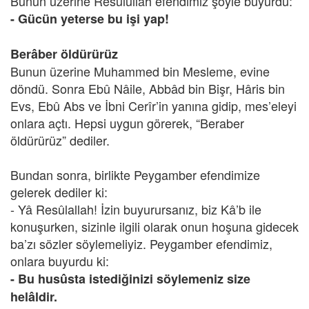
Bunun üzerine Resûlullah efendimiz şöyle buyurdu:
- Gücün yeterse bu işi yap!
Berâber öldürürüz
Bunun üzerine Muhammed bin Mesleme, evine
döndü. Sonra Ebû Nâile, Abbâd bin Bişr, Hâris bin
Evs, Ebû Abs ve İbni Cerîr’in yanına gidip, mes’eleyi
onlara açtı. Hepsi uygun görerek, “Beraber
öldürürüz” dediler.
Bundan sonra, birlikte Peygamber efendimize
gelerek dediler ki:
- Yâ Resûlallah! İzin buyurursanız, biz Kâ’b ile
konuşurken, sizinle ilgili olarak onun hoşuna gidecek
ba’zı sözler söylemeliyiz. Peygamber efendimiz,
onlara buyurdu ki:
- Bu husûsta istediğinizi söylemeniz size
helâldir.