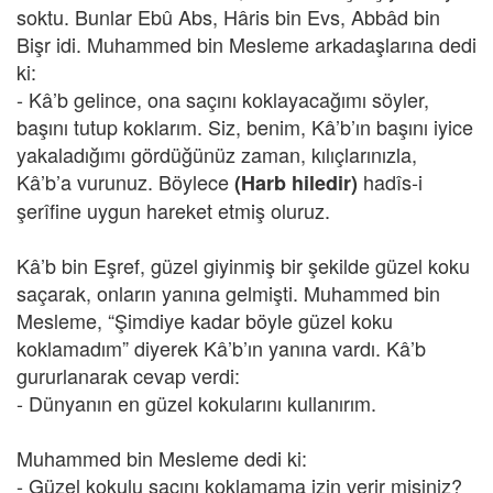
soktu. Bunlar Ebû Abs, Hâris bin Evs, Abbâd bin
Bişr idi. Muhammed bin Mesleme arkadaşlarına dedi
ki:
- Kâ’b gelince, ona saçını koklayacağımı söyler,
başını tutup koklarım. Siz, benim, Kâ’b’ın başını iyice
yakaladığımı gördüğünüz zaman, kılıçlarınızla,
Kâ’b’a vurunuz. Böylece
hadîs-i
(Harb hiledir)
şerîfine uygun hareket etmiş oluruz.
Kâ’b bin Eşref, güzel giyinmiş bir şekilde güzel koku
saçarak, onların yanına gelmişti. Muhammed bin
Mesleme, “Şimdiye kadar böyle güzel koku
koklamadım” diyerek Kâ’b’ın yanına vardı. Kâ’b
gururlanarak cevap verdi:
- Dünyanın en güzel kokularını kullanırım.
Muhammed bin Mesleme dedi ki:
- Güzel kokulu saçını koklamama izin verir misiniz?