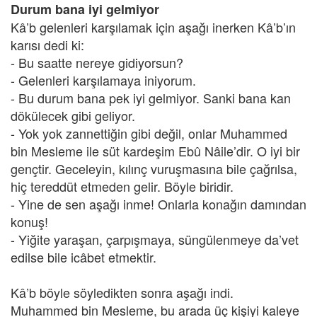
Durum bana iyi gelmiyor
Kâ’b gelenleri karşılamak için aşağı inerken Kâ’b’ın
karısı dedi ki:
- Bu saatte nereye gidiyorsun?
- Gelenleri karşılamaya iniyorum.
- Bu durum bana pek iyi gelmiyor. Sanki bana kan
dökülecek gibi geliyor.
- Yok yok zannettiğin gibi değil, onlar Muhammed
bin Mesleme ile süt kardeşim Ebû Nâile’dir. O iyi bir
gençtir. Geceleyin, kılınç vuruşmasına bile çağrılsa,
hiç tereddüt etmeden gelir. Böyle biridir.
- Yine de sen aşağı inme! Onlarla konağın damından
konuş!
- Yiğite yaraşan, çarpışmaya, süngülenmeye da’vet
edilse bile icâbet etmektir.
Kâ’b böyle söyledikten sonra aşağı indi.
Muhammed bin Mesleme, bu arada üç kişiyi kaleye