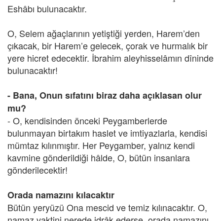
Eshâbı bulunacaktır.
O, Selem ağaçlarının yetiştiği yerden, Harem’den
çıkacak, bir Harem’e gelecek, çorak ve hurmalık bir
yere hicret edecektir. İbrahim aleyhisselâmın dîninde
bulunacaktır!
- Bana, Onun sıfatını biraz daha açıklasan olur
mu?
- O, kendisinden önceki Peygamberlerde
bulunmayan birtakım haslet ve imtiyazlarla, kendisi
mümtaz kılınmıştır. Her Peygamber, yalnız kendi
kavmine gönderildiği hâlde, O, bütün insanlara
gönderilecektir!
Orada namazını kılacaktır
Bütün yeryüzü Ona mescid ve temiz kılınacaktır. O,
namaz vaktini nerede idrâk ederse, orada namazını