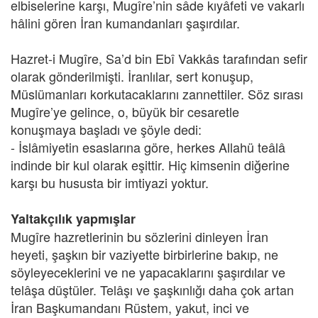
elbiselerine karşı, Mugîre’nin sâde kıyâfeti ve vakarlı
hâlini gören İran kumandanları şaşırdılar.
Hazret-i Mugîre, Sa’d bin Ebî Vakkâs tarafından sefir
olarak gönderilmişti. İranlılar, sert konuşup,
Müslümanları korkutacaklarını zannettiler. Söz sırası
Mugîre’ye gelince, o, büyük bir cesaretle
konuşmaya başladı ve şöyle dedi:
- İslâmiyetin esaslarına göre, herkes Allahü teâlâ
indinde bir kul olarak eşittir. Hiç kimsenin diğerine
karşı bu hususta bir imtiyazi yoktur.
Yaltakçılık yapmışlar
Mugîre hazretlerinin bu sözlerini dinleyen İran
heyeti, şaşkın bir vaziyette birbirlerine bakıp, ne
söyleyeceklerini ve ne yapacaklarını şaşırdılar ve
telâşa düştüler. Telâşı ve şaşkınlığı daha çok artan
İran Başkumandanı Rüstem, yakut, inci ve