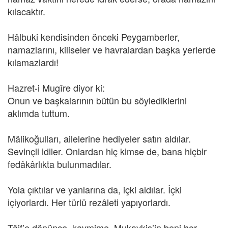
kılacaktır.
Hâlbuki kendisinden önceki Peygamberler,
namazlarını, kiliseler ve havralardan başka yerlerde
kılamazlardı!
Hazret-i Mugîre diyor ki:
Onun ve başkalarının bütün bu söylediklerini
aklımda tuttum.
Mâlikoğulları, ailelerine hediyeler satın aldılar.
Sevinçli idiler. Onlardan hiç kimse de, bana hiçbir
fedâkârlıkta bulunmadılar.
Yola çıktılar ve yanlarına da, içki aldılar. İçki
içiyorlardı. Her türlü rezâleti yapıyorlardı.
Tâif’e dönünce, kavmime, Mukavkis’in beni hor,