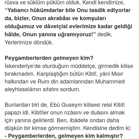
rüsva ve süklüm püklüm olduk. Kendi kendimize,
“Yabancı hükümdarlar bile Onu tasdik ediyorlar
da, bizler, Onun akrabâsı ve komşuları
olduğumuz ve dâvetçisi evlerimize kadar geldiği
dedik.
hâlde, Onun yanına uğramıyoruz!”
Yerlerimize döndük.
Peygamberlerden gelmeyen kim?
İskenderiye’de oturduğum müddetçe, girmedik kilise
bırakmadım. Karşılaştığım bütün Kibtî, yâni Mısır
halkından ve Rum din adamlarından Muhammed
aleyhisselâmın sıfatını sordum.
Bunlardan biri de, Ebû Guseym kilisesi reisi Kibtî
papazı idi. Kibtîler onun rızâsını ve duâsını almak
için yanına gelirlerdi. Ben, ibâdete ondan daha
düşkün bir kimse görmemiştim. Kendisine dedim ki:
- Peygamberlerden, gelmeyen kim kalmıştır?