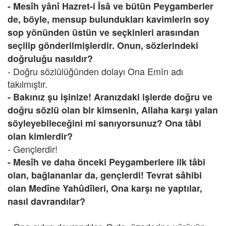
- Mesîh yânî Hazret-i Îsâ ve bütün Peygamberler
de, böyle, mensup bulundukları kavimlerin soy
sop yönünden üstün ve seçkinleri arasından
seçilip gönderilmişlerdir. Onun, sözlerindeki
doğruluğu nasıldır?
- Doğru sözlülüğünden dolayı Ona Emîn adı
takılmıştır.
- Bakınız şu işinize! Aranızdaki işlerde doğru ve
doğru sözlü olan bir kimsenin, Allaha karşı yalan
söyleyebileceğini mi sanıyorsunuz? Ona tâbi
olan kimlerdir?
- Gençlerdir!
- Mesîh ve daha önceki Peygamberlere ilk tâbi
olan, bağlananlar da, gençlerdi! Tevrat sâhibi
olan Medîne Yahûdîleri, Ona karşı ne yaptılar,
nasıl davrandılar?