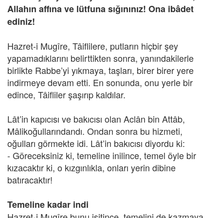
Allahın affına ve lütfuna sığınınız! Ona ibâdet
ediniz!
Hazret-i Mugîre, Tâiflilere, putların hiçbir şey
yapamadıklarını belirttikten sonra, yanındakilerle
birlikte Rabbe’yi yıkmaya, taşları, birer birer yere
indirmeye devam etti. En sonunda, onu yerle bir
edince, Tâifliler şaşırıp kaldılar.
Lât’in kapıcısı ve bakıcısı olan Aclân bin Attâb,
Mâlikoğullarındandı. Ondan sonra bu hizmeti,
oğulları görmekte idi. Lât’in bakıcısı diyordu ki:
- Göreceksiniz ki, temeline inilince, temel öyle bir
kızacaktır ki, o kızgınlıkla, onları yerin dibine
batıracaktır!
Temeline kadar indi
Hazret-i Mugîre bunu işitince, temelini de kazmaya