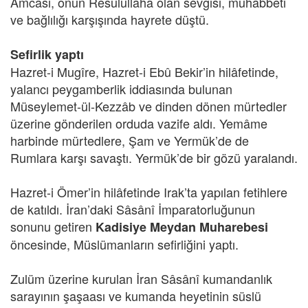
Amcası, onun Resûlullaha olan sevgisi, muhabbeti
ve bağlılığı karşışında hayrete düştü.
Sefirlik yaptı
Hazret-i Mugîre, Hazret-i Ebû Bekir’in hilâfetinde,
yalancı peygamberlik iddiasında bulunan
Müseylemet-ül-Kezzâb ve dinden dönen mürtedler
üzerine gönderilen orduda vazife aldı. Yemâme
harbinde mürtedlere, Şam ve Yermük’de de
Rumlara karşı savaştı. Yermük’de bir gözü yaralandı.
Hazret-i Ömer’in hilâfetinde Irak’ta yapılan fetihlere
de katıldı. İran’daki Sâsânî İmparatorluğunun
sonunu getiren
Kadisiye Meydan Muharebesi
öncesinde, Müslümanların sefirliğini yaptı.
Zulüm üzerine kurulan İran Sâsânî kumandanlık
sarayının şaşaası ve kumanda heyetinin süslü