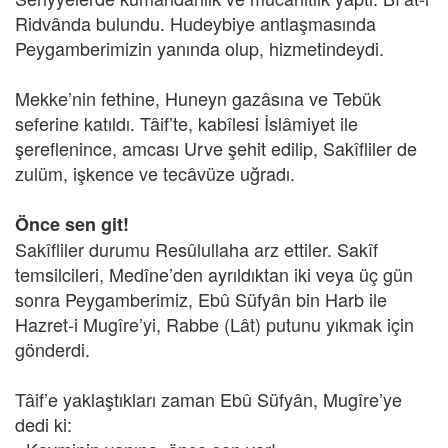
Ridvânda bulundu. Hudeybiye antlaşmasında
Peygamberimizin yanında olup, hizmetindeydi.
Mekke’nin fethine, Huneyn gazâsına ve Tebük
seferine katıldı. Tâif’te, kabîlesi İslâmiyet ile
şereflenince, amcası Urve şehit edilip, Sakîfliler de
zulüm, işkence ve tecâvüze uğradı.
Önce sen git!
Sakîfliler durumu Resûlullaha arz ettiler. Sakîf
temsilcileri, Medîne’den ayrıldıktan iki veya üç gün
sonra Peygamberimiz, Ebû Süfyân bin Harb ile
Hazret-i Mugîre’yi, Rabbe (Lât) putunu yıkmak için
gönderdi.
Tâif’e yaklaştıkları zaman Ebû Süfyân, Mugîre’ye
dedi ki: