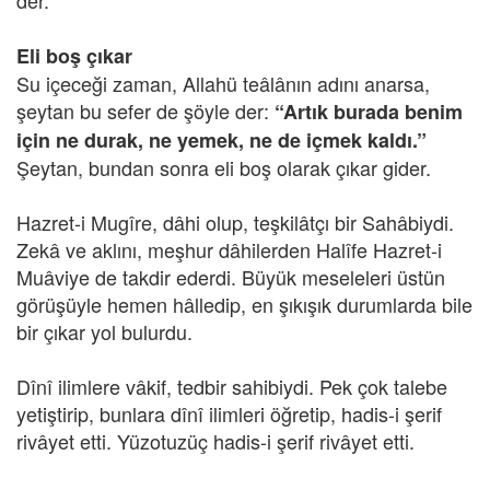
der.
Eli boş çıkar
Su içeceği zaman, Allahü teâlânın adını anarsa,
şeytan bu sefer de şöyle der:
“Artık burada benim
için ne durak, ne yemek, ne de içmek kaldı.”
Şeytan, bundan sonra eli boş olarak çıkar gider.
Hazret-i Mugîre, dâhi olup, teşkilâtçı bir Sahâbiydi.
Zekâ ve aklını, meşhur dâhilerden Halîfe Hazret-i
Muâviye de takdir ederdi. Büyük meseleleri üstün
görüşüyle hemen hâlledip, en şıkışık durumlarda bile
bir çıkar yol bulurdu.
Dînî ilimlere vâkif, tedbir sahibiydi. Pek çok talebe
yetiştirip, bunlara dînî ilimleri öğretip, hadis-i şerif
rivâyet etti. Yüzotuzüç hadis-i şerif rivâyet etti.