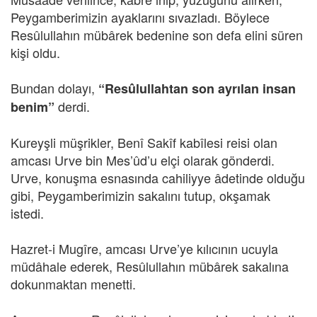
Peygamberimizin ayaklarını sıvazladı. Böylece
Resûlullahın mübârek bedenine son defa elini süren
kişi oldu.
Bundan dolayı,
“Resûlullahtan son ayrılan insan
derdi.
benim”
Kureyşli müşrikler, Benî Sakîf kabîlesi reisi olan
amcası Urve bin Mes’ûd’u elçi olarak gönderdi.
Urve, konuşma esnasında cahiliyye âdetinde olduğu
gibi, Peygamberimizin sakalını tutup, okşamak
istedi.
Hazret-i Mugîre, amcası Urve’ye kılıcının ucuyla
müdâhale ederek, Resûlullahın mübârek sakalına
dokunmaktan menetti.