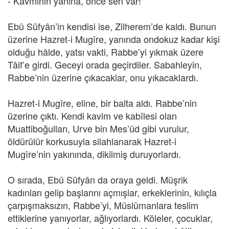
- Kavminin yanına, önce sen var!
Ebû Süfyân’in kendisi ise, Zilherem’de kaldı. Bunun
üzerine Hazret-i Mugîre, yanında ondokuz kadar kişi
olduğu hâlde, yatsı vakti, Rabbe’yi yıkmak üzere
Tâif’e girdi. Geceyi orada geçirdiler. Sabahleyin,
Rabbe’nin üzerine çıkacaklar, onu yıkacaklardı.
Hazret-i Mugîre, eline, bir balta aldı. Rabbe’nin
üzerine çıktı. Kendi kavim ve kabîlesi olan
Muattiboğulları, Urve bin Mes’ûd gibi vurulur,
öldürülür korkusuyla silahlanarak Hazret-i
Mugîre’nin yakınında, dikilmiş duruyorlardı.
O sırada, Ebû Süfyân da oraya geldi. Müşrik
kadınları gelip başlarını açmışlar, erkeklerinin, kılıçla
çarpışmaksızın, Rabbe’yi, Müslümanlara teslim
ettiklerine yanıyorlar, ağlıyorlardı. Köleler, çocuklar,