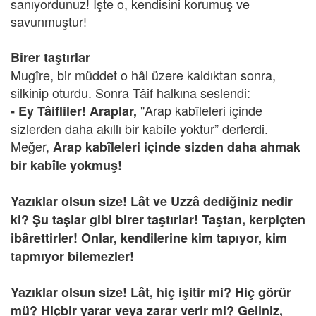
sanıyordunuz! İşte o, kendisini korumuş ve
savunmuştur!
Birer taştırlar
Mugîre, bir müddet o hâl üzere kaldıktan sonra,
silkinip oturdu. Sonra Tâif halkına seslendi:
"Arap kabîleleri içinde
- Ey Tâifliler! Araplar,
sizlerden daha akıllı bir kabîle yoktur” derlerdi.
Meğer,
Arap kabîleleri içinde sizden daha ahmak
bir kabîle yokmuş!
Yazıklar olsun size! Lât ve Uzzâ dediğiniz nedir
ki? Şu taşlar gibi birer taştırlar! Taştan, kerpiçten
ibârettirler! Onlar, kendilerine kim tapıyor, kim
tapmıyor bilemezler!
Yazıklar olsun size! Lât, hiç işitir mi? Hiç görür
mü? Hiçbir yarar veya zarar verir mi? Geliniz,