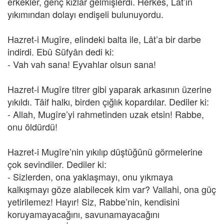
erkekler, genç kızlar gelmişlerdi. Herkes, Lât’in
yıkımından dolayı endişeli bulunuyordu.
Hazret-i Mugîre, elindeki balta ile, Lât’a bir darbe
indirdi. Ebû Süfyân dedi ki:
- Vah vah sana! Eyvahlar olsun sana!
Hazret-i Mugîre titrer gibi yaparak arkasının üzerine
yıkıldı. Tâif halkı, birden çığlık kopardılar. Dediler ki:
- Allah, Mugîre’yi rahmetinden uzak etsin! Rabbe,
onu öldürdü!
Hazret-i Mugîre’nin yıkılıp düştüğünü görmelerine
çok sevindiler. Dediler ki:
- Sizlerden, ona yaklaşmayı, onu yıkmaya
kalkışmayı göze alabilecek kim var? Vallahi, ona güç
yetirilemez! Hayır! Siz, Rabbe’nin, kendisini
koruyamayacağını, savunamayacağını