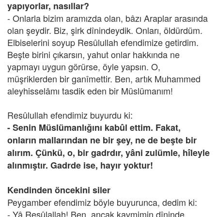
yapıyorlar, nasıllar?
- Onlarla bizim aramızda olan, bâzı Araplar arasında
olan şeydir. Biz, şirk dînindeydik. Onları, öldürdüm.
Elbiselerini soyup Resûlullah efendimize getirdim.
Beşte birini çıkarsın, yahut onlar hakkında ne
yapmayı uygun görürse, öyle yapsın. O,
müşriklerden bir ganîmettir. Ben, artık Muhammed
aleyhisselâmı tasdik eden bir Müslümanım!
Resûlullah efendimiz buyurdu ki:
- Senin Müslümanlığını kabûl ettim. Fakat,
onların mallarından ne bir şey, ne de beşte bir
alırım. Çünkü, o, bir gadrdır, yâni zulümle, hîleyle
alınmıştır. Gadrde ise, hayır yoktur!
Kendinden öncekini siler
Peygamber efendimiz böyle buyurunca, dedim ki:
- Yâ Resûlallah! Ben, ancak kavmimin dîninde