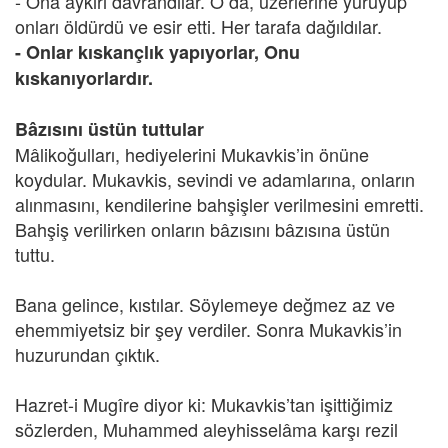
- Ona aykırı davrandılar. O da, üzerlerine yürüyüp
onları öldürdü ve esir etti. Her tarafa dağıldılar.
- Onlar kıskançlık yapıyorlar, Onu
kıskanıyorlardır.
Bâzısını üstün tuttular
Mâlikoğulları, hediyelerini Mukavkis’in önüne
koydular. Mukavkis, sevindi ve adamlarına, onların
alınmasını, kendilerine bahşişler verilmesini emretti.
Bahşiş verilirken onların bâzısını bâzısına üstün
tuttu.
Bana gelince, kıstılar. Söylemeye değmez az ve
ehemmiyetsiz bir şey verdiler. Sonra Mukavkis’in
huzurundan çıktık.
Hazret-i Mugîre diyor ki: Mukavkis’tan işittiğimiz
sözlerden, Muhammed aleyhisselâma karşı rezil