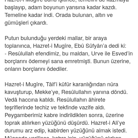
başlayıp, adam boyunun yarısına kadar kazdı.
Temeline kadar indi. Orada bulunan, altın ve
gümüşleri çıkardı.
Putun bulunduğu yerdeki mallar, bir araya
toplanınca, Hazret-i Mugîre, Ebû Süfyân’a dedi ki:
- Resûlullah efendimiz, bu maldan, Urve ile Esved’in
borçlarını ödemeyi sana emretmişti. Bunun üzerine,
onların borçlarını ödediler.
Hazret-i Mugîre, Tâif’i küfür karanlığından nûra
kavuşturup, Mekke’ye, Resûlullahın yanına döndü.
Vedâ haccına katıldı. Resûlullahın âhirete
teşriflerinde techiz ve tekfinde vazife aldı.
Peygamberimiz kabre indirildikten sonra, üzerine
toprak atılırken yüzüğünü düşürdü. Hazret-i Ali’ye
durumu arz edip, kabirden yüzüğünü almak istedi.
Müsaade verilince, kabre inip, yüzüğünü alırken,