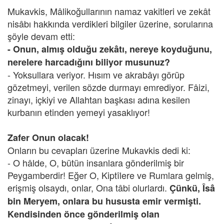
Mukavkis, Mâlikoğullarının namaz vakitleri ve zekât
nisâbı hakkında verdikleri bilgiler üzerine, sorularına
şöyle devam etti:
- Onun, almış olduğu zekâtı, nereye koyduğunu,
nerelere harcadığını biliyor musunuz?
- Yoksullara veriyor. Hısım ve akrabâyı görüp
gözetmeyi, verilen sözde durmayı emrediyor. Fâizi,
zinayı, içkiyi ve Allahtan başkası adına kesilen
kurbanın etinden yemeyi yasaklıyor!
Zafer Onun olacak!
Onların bu cevapları üzerine Mukavkis dedi ki:
- O hâlde, O, bütün insanlara gönderilmiş bir
Peygamberdir! Eğer O, Kiptîlere ve Rumlara gelmiş,
erişmiş olsaydı, onlar, Ona tâbi olurlardı.
Çünkü, Îsâ
bin Meryem, onlara bu hususta emir vermişti.
Kendisinden önce gönderilmiş olan