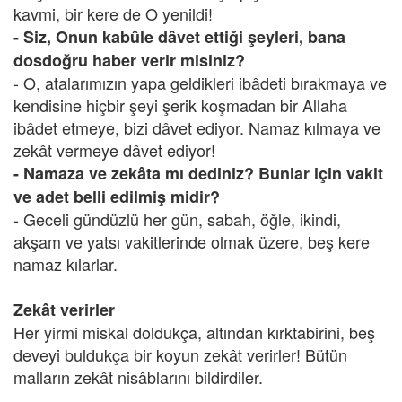
kavmi, bir kere de O yenildi!
- Siz, Onun kabûle dâvet ettiği şeyleri, bana
dosdoğru haber verir misiniz?
- O, atalarımızın yapa geldikleri ibâdeti bırakmaya ve
kendisine hiçbir şeyi şerik koşmadan bir Allaha
ibâdet etmeye, bizi dâvet ediyor. Namaz kılmaya ve
zekât vermeye dâvet ediyor!
- Namaza ve zekâta mı dediniz? Bunlar için vakit
ve adet belli edilmiş midir?
- Geceli gündüzlü her gün, sabah, öğle, ikindi,
akşam ve yatsı vakitlerinde olmak üzere, beş kere
namaz kılarlar.
Zekât verirler
Her yirmi miskal doldukça, altından kırktabirini, beş
deveyi buldukça bir koyun zekât verirler! Bütün
malların zekât nisâblarını bildirdiler.