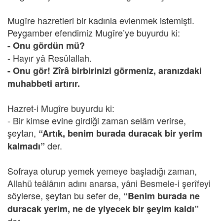
Mugîre hazretleri bir kadınla evlenmek istemişti.
Peygamber efendimiz Mugîre’ye buyurdu ki:
- Onu gördün mü?
- Hayır yâ Resûlallah.
- Onu gör! Zîrâ birbirinizi görmeniz, aranızdaki
muhabbeti artırır.
Hazret-i Mugîre buyurdu ki:
- Bir kimse evine girdiği zaman selâm verirse,
şeytan,
“Artık, benim burada duracak bir yerim
der.
kalmadı”
Sofraya oturup yemek yemeye başladığı zaman,
Allahü teâlânın adını anarsa, yâni Besmele-i şerîfeyi
söylerse, şeytan bu sefer de,
“Benim burada ne
duracak yerim, ne de yiyecek bir şeyim kaldı”