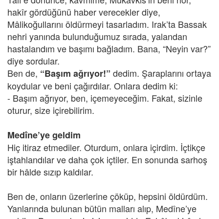
hakîr gördüğünü haber verecekler diye,
Mâlikoğullarını öldürmeyi tasarladım. Irak’ta Bassak
nehri yanında bulunduğumuz sırada, yalandan
hastalandım ve başımı bağladım. Bana, “Neyin var?”
diye sordular.
Ben de,
dedim. Şaraplarını ortaya
“Başım ağrıyor!”
koydular ve beni çağırdılar. Onlara dedim ki:
- Başım ağrıyor, ben, içemeyeceğim. Fakat, sizinle
oturur, size içirebilirim.
Medîne’ye geldim
Hiç itiraz etmediler. Oturdum, onlara içirdim. İçtikçe
iştahlandılar ve daha çok içtiler. En sonunda sarhoş
bir hâlde sızıp kaldılar.
Ben de, onların üzerlerine çöküp, hepsini öldürdüm.
Yanlarında bulunan bütün malları alıp, Medîne’ye