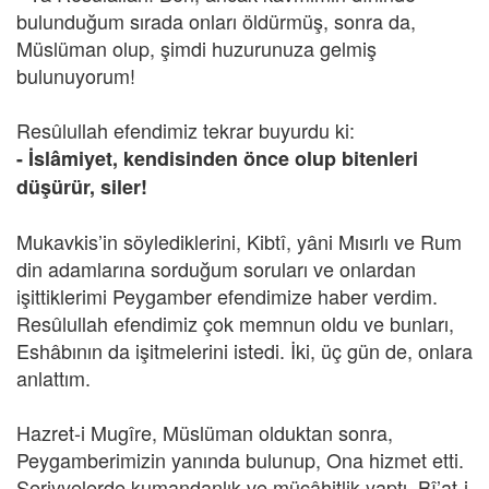
bulunduğum sırada onları öldürmüş, sonra da,
Müslüman olup, şimdi huzurunuza gelmiş
bulunuyorum!
Resûlullah efendimiz tekrar buyurdu ki:
- İslâmiyet, kendisinden önce olup bitenleri
düşürür, siler!
Mukavkis’in söylediklerini, Kibtî, yâni Mısırlı ve Rum
din adamlarına sorduğum soruları ve onlardan
işittiklerimi Peygamber efendimize haber verdim.
Resûlullah efendimiz çok memnun oldu ve bunları,
Eshâbının da işitmelerini istedi. İki, üç gün de, onlara
anlattım.
Hazret-i Mugîre, Müslüman olduktan sonra,
Peygamberimizin yanında bulunup, Ona hizmet etti.
Seriyyelerde kumandanlık ve mücâhitlik yaptı. Bî’at-i