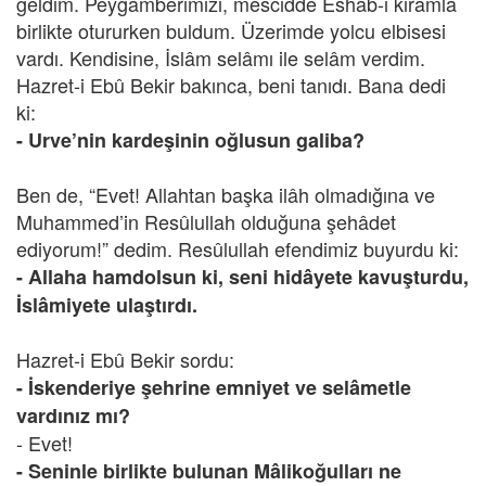
geldim. Peygamberimizi, mescidde Eshâb-ı kirâmla
birlikte otururken buldum. Üzerimde yolcu elbisesi
vardı. Kendisine, İslâm selâmı ile selâm verdim.
Hazret-i Ebû Bekir bakınca, beni tanıdı. Bana dedi
ki:
- Urve’nin kardeşinin oğlusun galiba?
Ben de, “Evet! Allahtan başka ilâh olmadığına ve
Muhammed’in Resûlullah olduğuna şehâdet
ediyorum!” dedim. Resûlullah efendimiz buyurdu ki:
- Allaha hamdolsun ki, seni hidâyete kavuşturdu,
İslâmiyete ulaştırdı.
Hazret-i Ebû Bekir sordu:
- İskenderiye şehrine emniyet ve selâmetle
vardınız mı?
- Evet!
- Seninle birlikte bulunan Mâlikoğulları ne