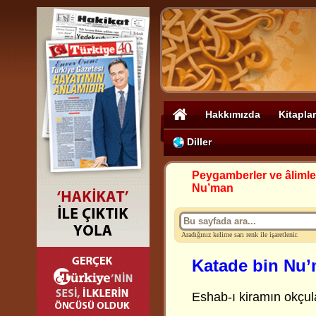
Hakkımızda
Kitaplar
Diller
Peygamberler ve âlimle
Nu’man
Aradığınız kelime sarı renk ile işaretlenir.
Katade bin Nu
Eshab-ı kiramın okçul