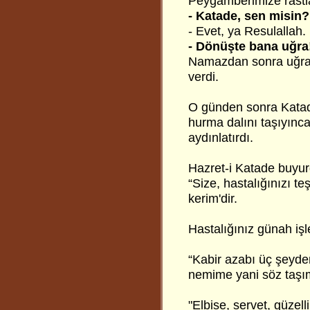
Peygamberimize rastl
- Katade, sen misin?
- Evet, ya Resulallah.
- Dönüşte bana uğra
Namazdan sonra uğrad
verdi.
O günden sonra Katade
hurma dalını taşıyınca
aydınlatırdı.
Hazret-i Katade buyur
“Size, hastalığınızı te
kerim'dir.
Hastalığınız günah işle
“Kabir azabı üç şeyden
nemime yani söz taşım
"Elbise, servet, güzelli