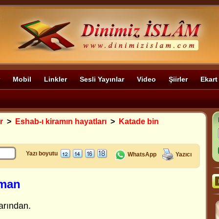
Mobil
Linkler
Sesli Yayınlar
Video
Şiirler
Ekart
r
>
Eshab-ı kiramın hayatları
>
Katade bin
Yazı boyutu
WhatsApp
Yazıcı
’man
arından.