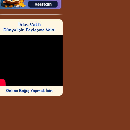
İhlas Vakfı
Dünya İçin Paylaşma Vakti
Online Bağış Yapmak İçin