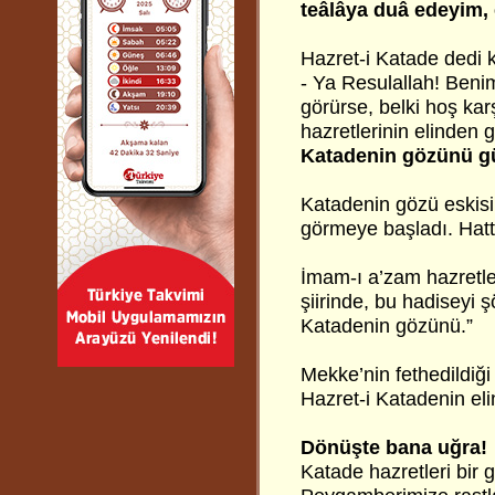
teâlâya duâ edeyim, 
Hazret-i Katade dedi k
- Ya Resulallah! Beni
görürse, belki hoş k
hazretlerinin elinden 
Katadenin gözünü gü
Katadenin gözü eskisi
görmeye başladı. Hatt
İmam-ı a’zam hazretle
şiirinde, bu hadiseyi ş
Katadenin gözünü.”
Mekke’nin fethedildiği
Hazret-i Katadenin eli
Dönüşte bana uğra!
Katade hazretleri bir 