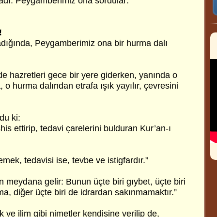
adı. Peygamberimiz ona sordular:
!
ığında, Peygamberimiz ona bir hurma dalı
 hazretleri gece bir yere giderken, yanında o
, o hurma dalından etrafa ışık yayılır, çevresini
du ki:
şhis ettirip, tedavi çarelerini bulduran Kur’an-ı
mek, tedavisi ise, tevbe ve istigfardır.”
 meydana gelir: Bunun üçte biri gıybet, üçte biri
a, diğer üçte biri de idrardan sakınmamaktır.”
k ve ilim gibi nimetler kendisine verilip de,