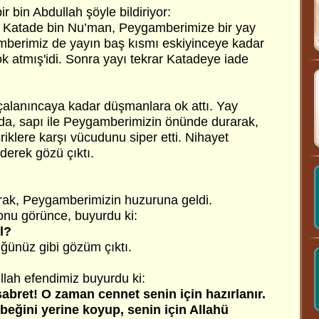
 bin Abdullah şöyle bildiriyor:
, Katade bin Nu’man, Peygamberimize bir yay
mberimiz de yayın baş kısmı eskiyinceye kadar
ok atmış'idi. Sonra yayı tekrar Katadeye iade
alanıncaya kadar düşmanlara ok attı. Yay
da, sapı ile Peygamberimizin önünde durarak,
lere karşı vücudunu siper etti. Nihayet
derek gözü çıktı.
rak, Peygamberimizin huzuruna geldi.
onu görünce, buyurdu ki:
l?
üğünüz gibi gözüm çıktı.
lah efendimiz buyurdu ki:
sabret! O zaman cennet senin için hazırlanır.
beğini yerine koyup, senin için Allahü