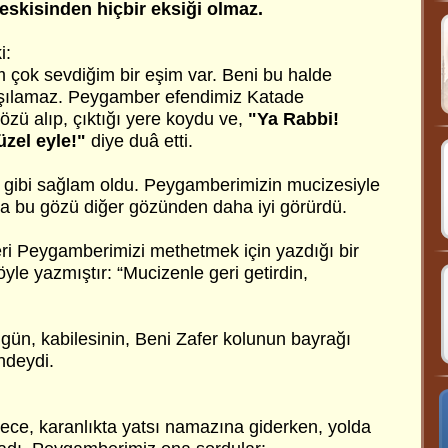
eskisinden hiçbir eksiği olmaz.
i:
m çok sevdiğim bir eşim var. Beni bu halde
arşılamaz. Peygamber efendimiz Katade
gözü alıp, çıktığı yere koydu ve,
"Ya Rabbi!
zel eyle!"
diye duâ etti.
 gibi sağlam oldu. Peygamberimizin mucizesiyle
a bu gözü diğer gözünden daha iyi görürdü.
ri Peygamberimizi methetmek için yazdığı bir
öyle yazmıştır: “Mucizenle geri getirdin,
 gün, kabilesinin, Beni Zafer kolunun bayrağı
ndeydi.
gece, karanlıkta yatsı namazına giderken, yolda