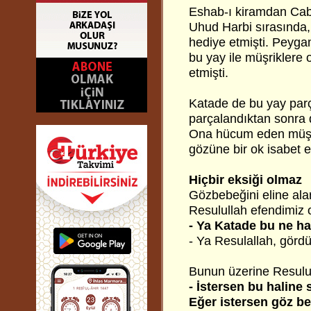
Eshab-ı kiramdan Cabir
Uhud Harbi sırasında
hediye etmişti. Peyga
bu yay ile müşriklere 
etmişti.
Katade de bu yay parç
parçalandıktan sonra 
Ona hücum eden müşrik
gözüne bir ok isabet e
Hiçbir eksiği olmaz
Gözbebeğini eline ala
Resulullah efendimiz 
- Ya Katade bu ne ha
- Ya Resulallah, görd
Bunun üzerine Resulul
- İstersen bu haline 
Eğer istersen göz be