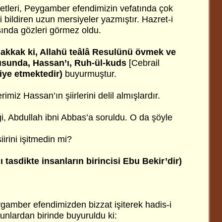
etleri, Peygamber efendimizin vefatında çok
i bildiren uzun mersiyeler yazmıştır. Hazret-i
asında gözleri görmez oldu.
akkak ki, Allahü teâlâ Resulünü övmek ve
sunda, Hassan’ı, Ruh-ül-kuds
[Cebrail
viye etmektedir)
buyurmuştur.
rimiz Hassan’ın şiirlerini delil almışlardır.
i, Abdullah ibni Abbas’a soruldu. O da şöyle
iirini işitmedin mi?
ı tasdikte insanların birincisi Ebu Bekir’dir)
gamber efendimizden bizzat işiterek hadis-i
 Bunlardan birinde buyuruldu ki: