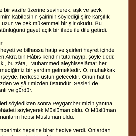
 bir vazife üzerine sevinerek, aşk ve şevk
mim kabilesinin şairinin söylediği şiire karşılık
e uzun ve pek mükemmel bir şiir okudu. Bu
stünlüğünü gayet açık bir ifade ile dile getirdi.
r
yeti ve bilhassa hatip ve şairleri hayret içinde
nden Akra bin Hâbis kendini tutamayıp, şöyle dedi:
 ki, bu zâta, "Muhammed aleyhisselâma" her
emediğimiz bir yardım gelmektedir. O, muhakkak
erşeyde, herkese üstün gelecektir. Onun hatibi
mizden ve şâirimizden üstündür. Sesleri de
nlı ve gürdür.
leri söyledikten sonra Peygamberimizin yanına
 şehâdeti söyleyerek Müslüman oldu. O Müslüman
unanların hepsi Müslüman oldu.
berimiz hepsine birer hediye verdi. Onlardan