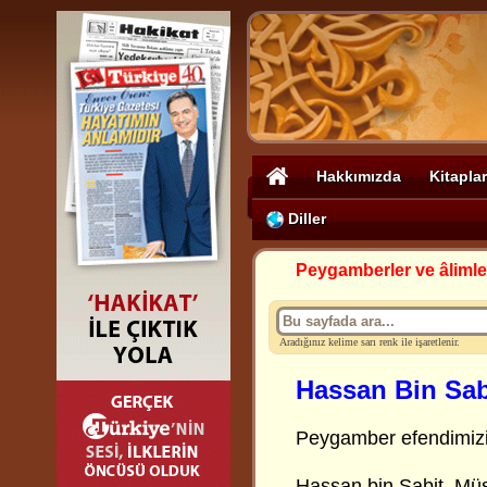
Hakkımızda
Kitaplar
Diller
Peygamberler ve âlimle
Aradığınız kelime sarı renk ile işaretlenir.
Hassan Bin Sab
Peygamber efendimizin
Hassan bin Sabit, Mü