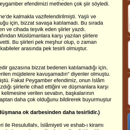
eygamber efendimizi metheden çok şiir söyledi.
’de kalmakla vazifelendirilmişti. Yaşlı ve
uğu için, bizzat savaşa katılamadı. Bu sırada
 ve cihada teşvik eden şiirler yazdı.
arafından Müslümanlara karşı yazılan şiirlere
cvetti. Bu şiirleri pek meşhur olup, o zaman
abileler arasında pek tesirli olmuştur.
edir gazasına bizzat bedenen katılamadığı için,
rilen müjdelere kavuşamadın” diyenler olmuştu.
ştü. Fakat Peygamber efendimiz, onun İslâm
dığı şiirlerle cihad ettiğini ve düşmanlara karşı
ir kelimesine verilen sevabın, başkalarının
aptan daha çok olduğunu bildirerek buyurmuştur
 düşmana ok darbesinden daha tesirlidir.)
ri ile Resulullahı, İslâmiyeti ve eshab-ı kiramı