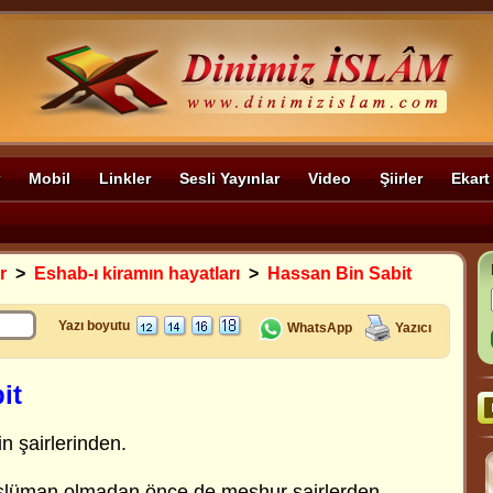
Mobil
Linkler
Sesli Yayınlar
Video
Şiirler
Ekart
r
>
Eshab-ı kiramın hayatları
>
Hassan Bin Sabit
Yazı boyutu
WhatsApp
Yazıcı
it
 şairlerinden.
slüman olmadan önce de meşhur şairlerden