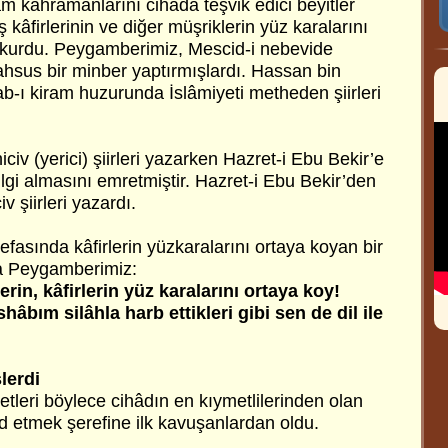
m kahramanlarını cihada teşvik edici beyitler
 kâfirlerinin ve diğer müşriklerin yüz karalarını
 okurdu. Peygamberimiz, Mescid-i nebevide
hsus bir minber yaptırmışlardı. Hassan bin
b-ı kiram huzurunda İslâmiyeti metheden şiirleri
iv (yerici) şiirleri yazarken Hazret-i Ebu Bekir’e
lgi almasını emretmiştir. Hazret-i Ebu Bekir’den
iv şiirleri yazardı.
efasında kâfirlerin yüzkaralarını ortaya koyan bir
ra Peygamberimiz:
rin, kâfirlerin yüz karalarını ortaya koy!
hâbım silâhla harb ettikleri gibi sen de dil ile
lerdi
tleri böylece cihâdın en kıymetlilerinden olan
had etmek şerefine ilk kavuşanlardan oldu.