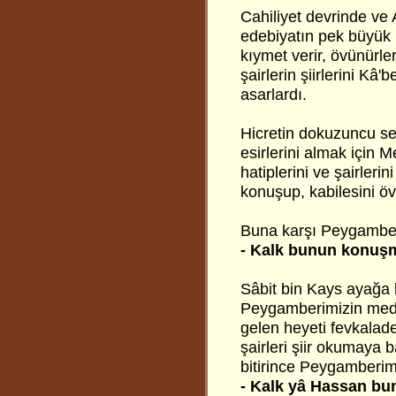
Cahiliyet devrinde ve 
edebiyatın pek büyük k
kıymet verir, övünürler
şairlerin şiirlerini Kâ
asarlardı.
Hicretin dokuzuncu se
esirlerini almak için 
hatiplerini ve şairlerin
konuşup, kabilesini ö
Buna karşı Peygamber
- Kalk bunun konuşm
Sâbit bin Kays ayağa 
Peygamberimizin medh
gelen heyeti fevkalade
şairleri şiir okumaya b
bitirince Peygamberim
- Kalk yâ Hassan bun