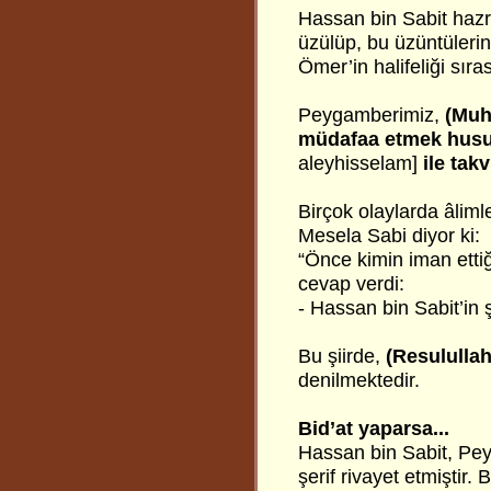
Hassan bin Sabit hazr
üzülüp, bu üzüntülerin
Ömer’in halifeliği sır
Peygamberimiz,
(Muh
müdafaa etmek husu
aleyhisselam]
ile tak
Birçok olaylarda âlimle
Mesela Sabi diyor ki:
“Önce kimin iman ettiğ
cevap verdi:
- Hassan bin Sabit’in ş
Bu şiirde,
(Resulullah
denilmektedir.
Bid’at yaparsa...
Hassan bin Sabit, Pey
şerif rivayet etmiştir.