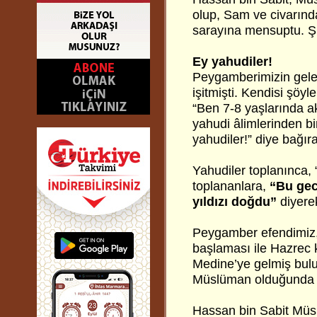
olup, Sam ve civarın
sarayına mensuptu. Şiir
Ey yahudiler!
Peygamberimizin gele
işitmişti. Kendisi şöyle
“Ben 7-8 yaşlarında a
yahudi âlimlerinden bi
yahudiler!” diye bağır
Yahudiler toplanınca, 
toplananlara,
“Bu gec
yıldızı doğdu”
diyere
Peygamber efendimiz, 
başlaması ile Hazrec k
Medine’ye gelmiş bul
Müslüman olduğunda 
Hassan bin Sabit Müs