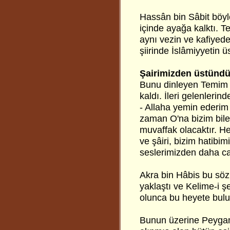
Hassân bin Sâbit böyle
içinde ayağa kalktı. Te
aynı vezin ve kafiyed
şiirinde İslâmiyyetin ü
Şairimizden üstündü
Bunu dinleyen Temim he
kaldı. İleri gelenleri
- Allaha yemin ederim
zaman O'na bizim bil
muvaffak olacaktır. H
ve şâiri, bizim hatibi
seslerimizden daha ca
Akra bin Hâbis bu söz
yaklaştı ve Kelime-i
olunca bu heyete bul
Bunun üzerine Peygam