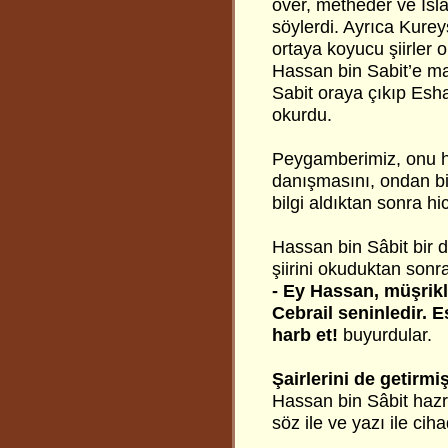
över, metheder ve İslâ
söylerdi. Ayrıca Kureyş
ortaya koyucu şiirler
Hassan bin Sabit’e ma
Sabit oraya çıkıp Esha
okurdu.
Peygamberimiz, onu hic
danışmasını, ondan bi
bilgi aldıktan sonra hic
Hassan bin Sâbit bir d
şiirini okuduktan son
- Ey Hassan, müşrikle
Cebrail seninledir. Es
harb et!
buyurdular.
Şairlerini de getirmiş
Hassan bin Sâbit hazre
söz ile ve yazı ile ci