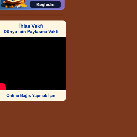
İhlas Vakfı
Dünya İçin Paylaşma Vakti
Online Bağış Yapmak İçin