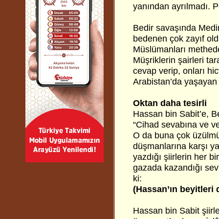
yanından ayrılmadı. P
Bedir savaşında Medine
bedenen çok zayıf old
Müslümanları metheden
Müşriklerin şairleri t
cevap verip, onları hi
Arabistan’da yaşayan k
Oktan daha tesirli
Hassan bin Sabit’e, B
“Cihad sevabına ve ve
O da buna çok üzülmü
düşmanlarına karşı yaz
yazdığı şiirlerin her b
gazada kazandığı sev
ki:
(Hassan’ın beyitleri
Hassan bin Sabit şiirle