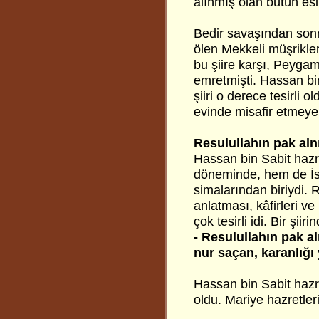
alınmış olan bütün esir
Bedir savaşından sonra
ölen Mekkeli müşrikler 
bu şiire karşı, Peygam
emretmişti. Hassan bin
şiiri o derece tesirli o
evinde misafir etmeye
Resulullahın pak aln
Hassan bin Sabit hazre
döneminde, hem de İs
simalarından biriydi. R
anlatması, kâfirleri ve 
çok tesirli idi. Bir şiiri
- Resulullahın pak a
nur saçan, karanlığı
Hassan bin Sabit hazre
oldu. Mariye hazretleri