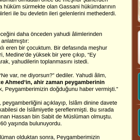
da hüküm sürmekte olan Gassani hükümdarının
leri ile bu devletin ileri gelenlerini methederdi.
ceğini daha önceden yahudi âlimlerinden
 anlatmıştır:
klı eren bir çocuktum. Bir defasında meşhur
ri, Medine’de yüksek bir yere çıkıp, “Ey
arak, yahudilerin toplanmasını istedi.
“Ne var, ne diyorsun?” dediler. Yahudi âlim,
e Ahmed’in, ahir zaman peygamberinin
k, Peygamberimizin doğduğunu haber vermişti.”
peygamberliğini açıklayıp, İslâm dinine davete
abilesi de İslâmiyetle şereflenmişti. Bu sırada
unan Hassan bin Sabit de Müslüman olmuştu.
60 yaşında bulunuyordu.
lüman olduktan sonra, Peygamberimizin