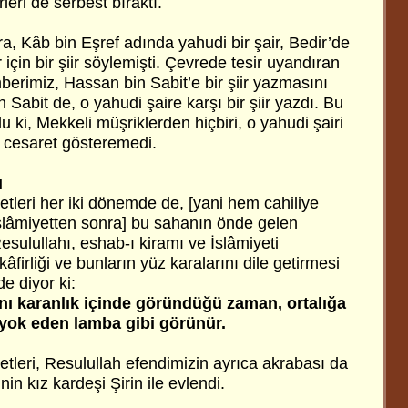
leri de serbest bıraktı.
, Kâb bin Eşref adında yahudi bir şair, Bedir’de
için bir şiir söylemişti. Çevrede tesir uyandıran
berimiz, Hassan bin Sabit’e bir şiir yazmasını
 Sabit de, o yahudi şaire karşı bir şiir yazdı. Bu
ldu ki, Mekkeli müşriklerden hiçbiri, o yahudi şairi
 cesaret gösteremedi.
ı
tleri her iki dönemde de, [yani hem cahiliye
lâmiyetten sonra] bu sahanın önde gelen
esulullahı, eshab-ı kiramı ve İslâmiyeti
kâfirliği ve bunların yüz karalarını dile getirmesi
nde diyor ki:
lnı karanlık içinde göründüğü zaman, ortalığa
 yok eden lamba gibi görünür.
tleri, Resulullah efendimizin ayrıca akrabası da
nin kız kardeşi Şirin ile evlendi.