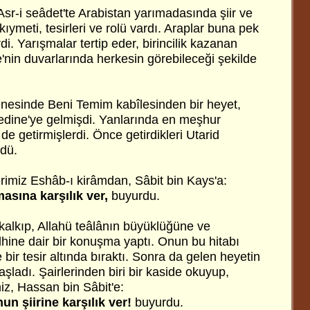
Asr-i seâdet'te Arabistan yarımadasında şiir ve
ıymeti, tesirleri ve rolü vardı. Araplar buna pek
di. Yarışmalar tertip eder, birincilik kazanan
'be'nin duvarlarında herkesin görebileceği şekilde
nesinde Beni Temim kabîlesinden bir heyet,
Medine'ye gelmişdi. Yanlarında en meşhur
i de getirmişlerdi. Önce getirdikleri Utarid
vdü.
imiz Eshâb-ı kirâmdan, Sâbit bin Kays'a:
asına karşılık ver,
buyurdu.
kalkıp, Allahü teâlânın büyüklüğüne ve
ine dair bir konuşma yaptı. Onun bu hitabı
 bir tesir altında bıraktı. Sonra da gelen heyetin
aşladı. Şairlerinden biri bir kaside okuyup,
iz, Hassan bin Sâbit'e:
un şiirine karşılık ver!
buyurdu.