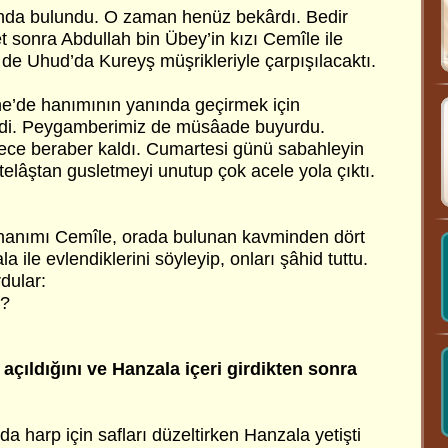
nda bulundu. O zaman henüz bekârdı. Bedir
 sonra Abdullah bin Übey’in kızı Cemîle ile
 de Uhud’da Kureyş müşrikleriyle çarpışılacaktı.
e’de hanımının yanında geçirmek için
tedi. Peygamberimiz de müsâade buyurdu.
ece beraber kaldı. Cumartesi günü sabahleyin
telâştan gusletmeyi unutup çok acele yola çıktı.
 hanımı Cemîle, orada bulunan kavminden dört
la ile evlendiklerini söyleyip, onları şâhid tuttu.
dular:
ı?
çıldığını ve Hanzala içeri girdikten sonra
.
 harp için safları düzeltirken Hanzala yetişti