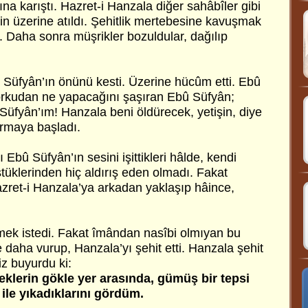
na karıştı. Hazret-i Hanzala diğer sahâbîler gibi
in üzerine atıldı. Şehitlik mertebesine kavuşmak
. Daha sonra müşrikler bozuldular, dağılıp
 Süfyân’ın önünü kesti. Üzerine hücûm etti. Ebû
orkudan ne yapacağını şaşıran Ebû Süfyân;
Süfyân’ım! Hanzala beni öldürecek, yetişin, diye
ırmaya başladı.
 Ebû Süfyân’ın sesini işittikleri hâlde, kendi
tüklerinden hiç aldırış eden olmadı. Fakat
ret-i Hanzala’ya arkadan yaklaşıp hâince,
ek istedi. Fakat îmândan nasîbi olmıyan bu
be daha vurup, Hanzala’yı şehit etti. Hanzala şehit
z buyurdu ki:
eklerin gökle yer arasında, gümüş bir tepsi
ile yıkadıklarını gördüm.