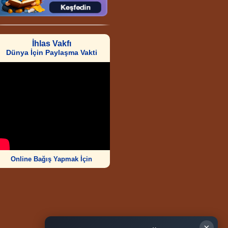
İhlas Vakfı
Dünya İçin Paylaşma Vakti
Online Bağış Yapmak İçin
×