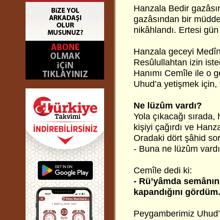
Hanzala Bedir gazâsı
gazâsından bir müddet
nikâhlandı. Ertesi gün
Hanzala geceyi Medîn
Resûlullahtan izin is
Hanımı Cemîle ile o g
Uhud’a yetişmek için, 
Ne lüzûm vardı?
Yola çıkacağı sırada,
kişiyi çağırdı ve Hanza
Oradaki dört şâhid sor
- Buna ne lüzûm vard
Cemîle dedi ki:
- Rü’yâmda semânın a
kapandığını gördüm
Peygamberimiz Uhud’da