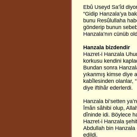
Ebû Useyd Sa’îd diyor
“Gidip Hanzala’ya ba
bunu Resûlullaha hab
gönderip bunun sebeb
Hanzala’nın cünüb oldu
Hanzala bizdendir
Hazret-i Hanzala Uhud
korkusu kendini kapla
Bundan sonra Hanzal
yıkanmış kimse diye a
kabîlesinden olanlar,
diye iftihâr ederlerdi.
Hanzala bi’setten ya’
îmân sâhibi olup, Allah
dîninde idi. Böylece 
Hazret-i Hanzala şehit
Abdullah bin Hanzala 
edildi.