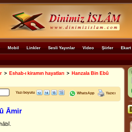
Mobil
Linkler
Sesli Yayınlar
Video
Şiirler
Ekart
r
>
Eshab-ı kiramın hayatları
>
Hanzala Bin Ebû
Yazı boyutu
WhatsApp
Yazıcı
û Âmir
hâbî.