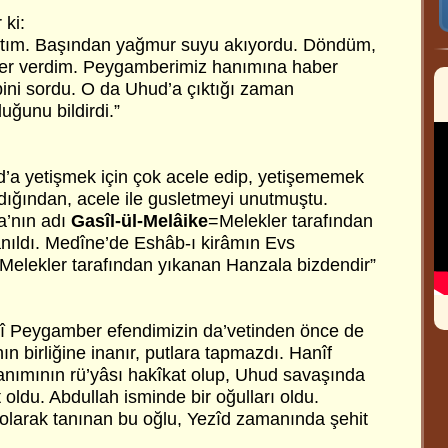
 ki:
ktım. Başından yağmur suyu akıyordu. Döndüm,
er verdim. Peygamberimiz hanımına haber
ini sordu. O da Uhud’a çıktığı zaman
ğunu bildirdi.”
’a yetişmek için çok acele edip, yetişememek
dığından, acele ile gusletmeyi unutmuştu.
a’nın adı
Gasîl-ül-Melâike
=Melekler tarafından
nıldı. Medîne’de Eshâb-ı kirâmın Evs
 “Melekler tarafından yıkanan Hanzala bizdendir”
nî Peygamber efendimizin da’vetinden önce de
ın birliğine inanır, putlara tapmazdı. Hanîf
hanımının rü’yâsı hakîkat olup, Uhud savaşında
 oldu. Abdullah isminde bir oğulları oldu.
olarak tanınan bu oğlu, Yezîd zamanında şehit