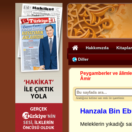
Hakkımızda
Kitaplar
Diller
Peygamberler ve âlimle
Âmir
Aradığınız kelime sarı renk ile işaretlenir.
Hanzala Bin Eb
Meleklerin yıkadığı sa