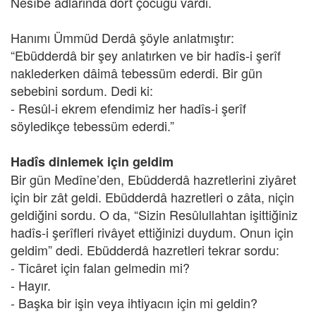
Nesîbe adlarında dört çocuğu vardı.
Hanımı Ümmüd Derdâ şöyle anlatmıştır:
“Ebüdderdâ bir şey anlatırken ve bir hadîs-i şerîf
naklederken dâimâ tebessüm ederdi. Bir gün
sebebini sordum. Dedi ki:
- Resûl-i ekrem efendimiz her hadîs-i şerîf
söyledikçe tebessüm ederdi.”
Hadîs dinlemek için geldim
Bir gün Medîne’den, Ebüdderdâ hazretlerini ziyâret
için bir zât geldi. Ebüdderdâ hazretleri o zâta, niçin
geldiğini sordu. O da, “Sizin Resûlullahtan işittiğiniz
hadîs-i şerîfleri rivâyet ettiğinizi duydum. Onun için
geldim” dedi. Ebüdderdâ hazretleri tekrar sordu:
- Ticâret için falan gelmedin mi?
- Hayır.
- Başka bir işin veya ihtiyacın için mi geldin?