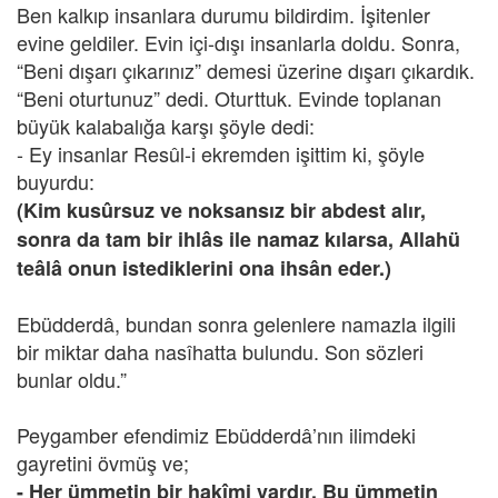
Ben kalkıp insanlara durumu bildirdim. İşitenler
evine geldiler. Evin içi-dışı insanlarla doldu. Sonra,
“Beni dışarı çıkarınız” demesi üzerine dışarı çıkardık.
“Beni oturtunuz” dedi. Oturttuk. Evinde toplanan
büyük kalabalığa karşı şöyle dedi:
- Ey insanlar Resûl-i ekremden işittim ki, şöyle
buyurdu:
(Kim kusûrsuz ve noksansız bir abdest alır,
sonra da tam bir ihlâs ile namaz kılarsa, Allahü
teâlâ onun istediklerini ona ihsân eder.)
Ebüdderdâ, bundan sonra gelenlere namazla ilgili
bir miktar daha nasîhatta bulundu. Son sözleri
bunlar oldu.”
Peygamber efendimiz Ebüdderdâ’nın ilimdeki
gayretini övmüş ve;
- Her ümmetin bir hakîmi vardır. Bu ümmetin