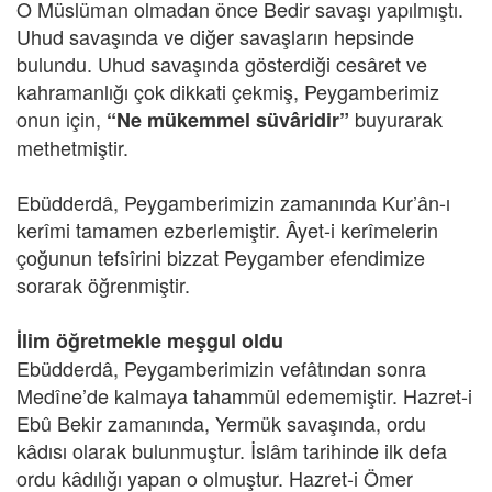
O Müslüman olmadan önce Bedir savaşı yapılmıştı.
Uhud savaşında ve diğer savaşların hepsinde
bulundu. Uhud savaşında gösterdiği cesâret ve
kahramanlığı çok dikkati çekmiş, Peygamberimiz
onun için,
buyurarak
“Ne mükemmel süvâridir”
methetmiştir.
Ebüdderdâ, Peygamberimizin zamanında Kur’ân-ı
kerîmi tamamen ezberlemiştir. Âyet-i kerîmelerin
çoğunun tefsîrini bizzat Peygamber efendimize
sorarak öğrenmiştir.
İlim öğretmekle meşgul oldu
Ebüdderdâ, Peygamberimizin vefâtından sonra
Medîne’de kalmaya tahammül edememiştir. Hazret-i
Ebû Bekir zamanında, Yermük savaşında, ordu
kâdısı olarak bulunmuştur. İslâm tarihinde ilk defa
ordu kâdılığı yapan o olmuştur. Hazret-i Ömer