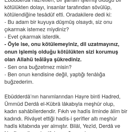
kötülükten dolayı, insanlar tarafından sövülüp,
kötülendiğine tesâdüf etti. Oradakilere dedi ki:
- Bu adam bir kuyuya düşmüş olsaydı, siz onu
çıkarmak istemez miydiniz?
- Evet çıkarmak isterdik.
- Öyle ise, onu kötülemeyiniz, dil uzatmayınız,
onun işlemiş olduğu kötülükten sizi korumuş
olan Allahü teâlâya şükrediniz.
- Sen ona buğzetmez misin?
- Ben onun kendisine değil, yaptığı fenâlığa
buğzederim.
Ebüdderdâ’nın hanımlarından Hayre binti Hadred,
Ümmüd Derdâ el-Kübrâ lâkabıyla meşhûr olup,
kadın sahâbîlerdendir. Fıkıh ve hadîs ilminde âlim bir
kadındı. Rivâyet ettiği hadîs-i şerîfler altı meşhûr
hadîs kitabında yer almıştır. Bilâl, Yezîd, Derdâ ve