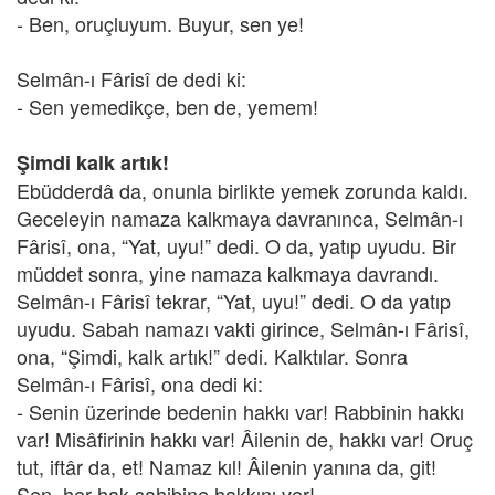
- Ben, oruçluyum. Buyur, sen ye!
Selmân-ı Fârisî de dedi ki:
- Sen yemedikçe, ben de, yemem!
Şimdi kalk artık!
Ebüdderdâ da, onunla birlikte yemek zorunda kaldı.
Geceleyin namaza kalkmaya davranınca, Selmân-ı
Fârisî, ona, “Yat, uyu!” dedi. O da, yatıp uyudu. Bir
müddet sonra, yine namaza kalkmaya davrandı.
Selmân-ı Fârisî tekrar, “Yat, uyu!” dedi. O da yatıp
uyudu. Sabah namazı vakti girince, Selmân-ı Fârisî,
ona, “Şimdi, kalk artık!” dedi. Kalktılar. Sonra
Selmân-ı Fârisî, ona dedi ki:
- Senin üzerinde bedenin hakkı var! Rabbinin hakkı
var! Misâfirinin hakkı var! Âilenin de, hakkı var! Oruç
tut, iftâr da, et! Namaz kıl! Âilenin yanına da, git!
Sen, her hak sahibine hakkını ver!