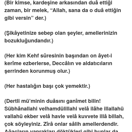
(Bir kimse, kardeşine arkasından duâ ettiği
zaman, bir melek, “Allah, sana da o duâ ettiğin
gibi versin” der.)
(Şikâyetinize sebep olan şeyler, amellerinizin
bozukluğundandır.)
(Her kim Kehf sûresinin başından on âyet-i
kerîme ezberlerse, Deccâlın ve aldatıcıların
şerrinden korunmuş olur.)
(Her hastalığın başı çok yemektir.)
(Dertli mü’minin duâsını ganîmet bilin!
Sübhânallahi velhamdülillahi velâ ilâhe illallahü
vallahü ekber velâ havle velâ kuvvete illâ billah,
çok söyleyiniz. Zîrâ onlar sâlih amellerdendir.
Ağaçların yaprakları döktükleri gibi bunlar da