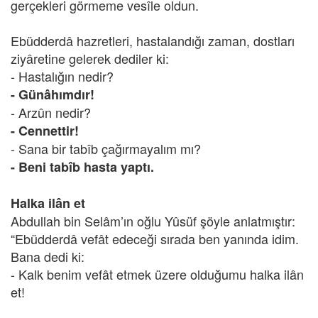
gerçekleri görmeme vesîle oldun.
Ebüdderdâ hazretleri, hastalandığı zaman, dostları
ziyâretine gelerek dediler ki:
- Hastalığın nedir?
- Günâhımdır!
- Arzûn nedir?
- Cennettir!
- Sana bir tabîb çağırmayalım mı?
- Beni tabîb hasta yaptı.
Halka ilân et
Abdullah bin Selâm’ın oğlu Yûsüf şöyle anlatmıştır:
“Ebüdderdâ vefât edeceği sırada ben yanında idim.
Bana dedi ki:
- Kalk benim vefât etmek üzere olduğumu halka ilân
et!