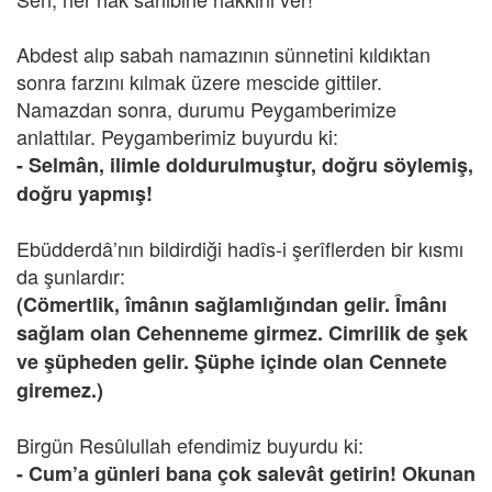
Abdest alıp sabah namazının sünnetini kıldıktan
sonra farzını kılmak üzere mescide gittiler.
Namazdan sonra, durumu Peygamberimize
anlattılar. Peygamberimiz buyurdu ki:
- Selmân, ilimle doldurulmuştur, doğru söylemiş,
doğru yapmış!
Ebüdderdâ’nın bildirdiği hadîs-i şerîflerden bir kısmı
da şunlardır:
(Cömertlik, îmânın sağlamlığından gelir. Îmânı
sağlam olan Cehenneme girmez. Cimrilik de şek
ve şüpheden gelir. Şüphe içinde olan Cennete
giremez.)
Birgün Resûlullah efendimiz buyurdu ki:
- Cum’a günleri bana çok salevât getirin! Okunan