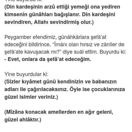
(Din kardeşinin arzû ettiği yemeği ona yediren
kimsenin günâhları bağışlanır. Din kardeşini
sevindiren, Allahı sevindirmiş olur.)
Peygamber efendimiz, günâhkârlara şefâ’at
edeceğini bildirince, “Îmânı olan hırsız ve zânîler de
şefâ’ate kavuşacak mı?” diye suâl ettim. Buyurdu ki:
- Evet, onlara da şefâ’at edeceğim.
Yine buyurdular ki:
(Sizler kıyâmet günü kendinizin ve babanızın
adları ile çağırılacaksınız. Öyle ise çocuklarınıza
güzel isimler veriniz.)
(Mîzâna konacak amellerden en ağır geleni,
güzel ahlâktır.)