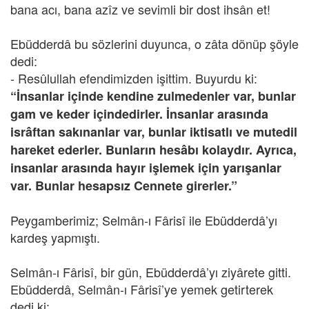
bana acı, bana azîz ve sevimli bir dost ihsân et!
Ebüdderdâ bu sözlerini duyunca, o zâta dönüp şöyle
dedi:
- Resûlullah efendimizden işittim. Buyurdu ki:
“İnsanlar içinde kendine zulmedenler var, bunlar
gam ve keder içindedirler. İnsanlar arasında
isrâftan sakınanlar var, bunlar iktisatlı ve mutedil
hareket ederler. Bunların hesâbı kolaydır. Ayrıca,
insanlar arasında hayır işlemek için yarışanlar
var. Bunlar hesapsız Cennete girerler.”
Peygamberimiz; Selmân-ı Fârisî ile Ebüdderdâ’yı
kardeş yapmıştı.
Selmân-ı Fârisî, bir gün, Ebüdderdâ’yı ziyârete gitti.
Ebüdderdâ, Selmân-ı Fârisî’ye yemek getirterek
dedi ki: