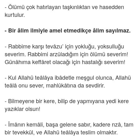
- Ölümü çok hatırlayan taşkınlıktan ve hasedden
kurtulur.
- Bir âlim ilmiyle amel etmedikçe âlim sayılmaz.
- Rabbime karşı tevâzu’ için yokluğu, yoksulluğu
severim. Rabbimi arzûladığım için ölümü severim!
Günâhıma keffâret olacağı için hastalığı severim!
- Kul Allahü teâlâya ibâdetle meşgul olunca, Allahü
teâlâ onu sever, mahlûkâtına da sevdirir.
- Bilmeyene bir kere, bilip de yapmıyana yedi kere
yazıklar olsun!
- Îmânın kemâli, başa gelene sabır, kadere rızâ, tam
bir tevekkül, ve Allahü teâlâya teslim olmaktır.