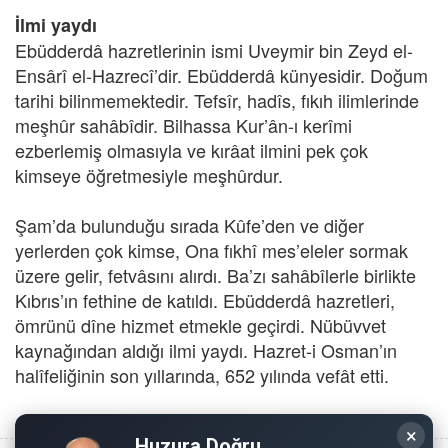
İlmi yaydı
Ebüdderdâ hazretlerinin ismi Uveymir bin Zeyd el-
Ensârî el-Hazrecî’dir. Ebüdderdâ künyesidir. Doğum
tarihi bilinmemektedir. Tefsîr, hadîs, fıkıh ilimlerinde
meşhûr sahâbîdir. Bilhassa Kur’ân-ı kerîmi
ezberlemiş olmasıyla ve kırâat ilmini pek çok
kimseye öğretmesiyle meşhûrdur.
Şam’da bulunduğu sırada Kûfe’den ve diğer
yerlerden çok kimse, Ona fıkhî mes’eleler sormak
üzere gelir, fetvâsını alırdı. Ba’zı sahâbîlerle birlikte
Kıbrıs’ın fethine de katıldı. Ebüdderdâ hazretleri,
ömrünü dîne hizmet etmekle geçirdi. Nübüvvet
kaynağından aldığı ilmi yaydı. Hazret-i Osman’ın
halîfeliğinin son yıllarında, 652 yılında vefât etti.
×
Huzura Doğru