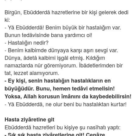
Birgün, Ebüdderdâ hazretlerine bir kişi gelerek dedi
ki:
- Yâ Ebüdderdâ! Benim büyük bir hastalığım var.
Bunun tedâvisinde bana yardımcı ol!
- Hastalığın nedir?
- Benim kalbimde dünyaya karşı aşırı sevgi var.
Dünya, âdetâ kalbimi işgâl etmiş. Kıldığım
namazlarda nûr göremiyorum. İbâdetlerimden bir
tat, lezzet alamıyorum.
- Ey kişi, senin hastalığın hastalıkların en
büyüğüdür. Bunu, hemen tedâvi etmelisin!
Yoksa, Allah korusun îmânını da kaybedebilirsin!
- Yâ Ebüdderdâ, ne olur beni bu hastalıktan kurtar!
Hasta ziyâretine git
Ebüdderdâ hazretleri bu kişiye şu nasîhatı yaptı:
- Sık sık hasta ziyâretlerine git! Cenâze