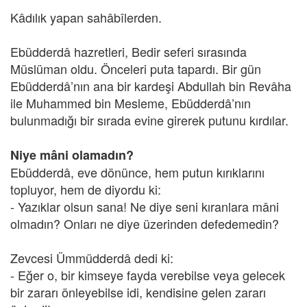
Kâdılık yapan sahâbîlerden.
Ebüdderdâ hazretleri, Bedir seferi sırasında
Müslüman oldu. Önceleri puta tapardı. Bir gün
Ebüdderdâ’nın ana bir kardeşi Abdullah bin Revâha
ile Muhammed bin Mesleme, Ebüdderdâ’nın
bulunmadığı bir sırada evine girerek putunu kırdılar.
Niye mâni olamadın?
Ebüdderdâ, eve dönünce, hem putun kırıklarını
topluyor, hem de diyordu ki:
- Yazıklar olsun sana! Ne diye seni kıranlara mâni
olmadın? Onları ne diye üzerinden defedemedin?
Zevcesi Ümmüdderdâ dedi ki:
- Eğer o, bir kimseye fayda verebilse veya gelecek
bir zararı önleyebilse idi, kendisine gelen zararı