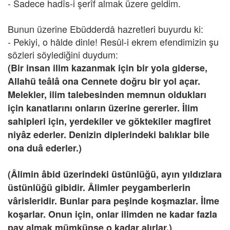
- Sadece hadîs-i şerîf almak üzere geldim.
Bunun üzerine Ebüdderdâ hazretleri buyurdu ki:
- Pekiyi, o hâlde dinle! Resûl-i ekrem efendimizin şu
sözleri söylediğini duydum:
(Bir insan ilim kazanmak için bir yola giderse,
Allahü teâlâ ona Cennete doğru bir yol açar.
Melekler, ilim talebesinden memnun oldukları
için kanatlarını onların üzerine gererler. İlim
sahipleri için, yerdekiler ve göktekiler magfiret
niyâz ederler. Denizin diplerindeki balıklar bile
ona duâ ederler.)
(Âlimin âbid üzerindeki üstünlüğü, ayın yıldızlara
üstünlüğü gibidir. Âlimler peygamberlerin
vârisleridir. Bunlar para peşinde koşmazlar. İlme
koşarlar. Onun için, onlar ilimden ne kadar fazla
pay almak mümkünse o kadar alırlar.)