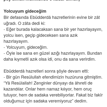
Yolcuyum gideceğim
Bir defasında Ebüdderdâ hazretlerinin evine bir zât
uğradı. O zâta dedi ki:
- Eğer burada kalacaksan sana bir yer hazırlayayım,
yolcu isen, geçip gideceksen sana azık
hazırlayayım.
- Yolcuyum, gideceğim.
- Öyle ise sana en güzel azığı hazırlayayım. Bundan
daha kıymetli azık olsa idi, onu da sana verirdim.
Ebüdderdâ hazretleri sonra şöyle devam etti:
- Bir gün Resûlullah efendimizin huzûruna gitmiştim.
“Yâ Resûlallah! Zenginler dünyayı da âhıreti de
kazandılar. Onlar hem namaz kılıyor, hem oruç
tutuyor, hem de sadaka verebiliyorlar. Fakat biz fakîr
olduğumuz için sadaka veremiyoruz” dedim.