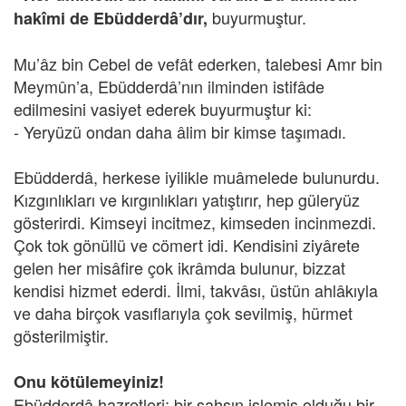
buyurmuştur.
hakîmi de Ebüdderdâ’dır,
Mu’âz bin Cebel de vefât ederken, talebesi Amr bin
Meymûn’a, Ebüdderdâ’nın ilminden istifâde
edilmesini vasiyet ederek buyurmuştur ki:
- Yeryüzü ondan daha âlim bir kimse taşımadı.
Ebüdderdâ, herkese iyilikle muâmelede bulunurdu.
Kızgınlıkları ve kırgınlıkları yatıştırır, hep güleryüz
gösterirdi. Kimseyi incitmez, kimseden incinmezdi.
Çok tok gönüllü ve cömert idi. Kendisini ziyârete
gelen her misâfire çok ikrâmda bulunur, bizzat
kendisi hizmet ederdi. İlmi, takvâsı, üstün ahlâkıyla
ve daha birçok vasıflarıyla çok sevilmiş, hürmet
gösterilmiştir.
Onu kötülemeyiniz!
Ebüdderdâ hazretleri; bir şahsın işlemiş olduğu bir