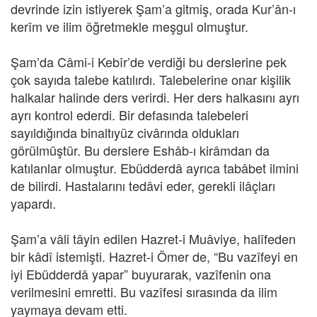
devrinde izin istiyerek Şam’a gitmiş, orada Kur’ân-ı
kerîm ve ilim öğretmekle meşgul olmuştur.
Şam’da Câmi-i Kebîr’de verdiği bu derslerine pek
çok sayıda talebe katılırdı. Talebelerine onar kişilik
halkalar halinde ders verirdi. Her ders halkasını ayrı
ayrı kontrol ederdi. Bir defasında talebeleri
sayıldığında binaltıyüz civârında oldukları
görülmüştür. Bu derslere Eshâb-ı kirâmdan da
katılanlar olmuştur. Ebüdderdâ ayrıca tabâbet ilmini
de bilirdi. Hastalarını tedâvi eder, gerekli ilâçları
yapardı.
Şam’a vâli tâyin edilen Hazret-i Muâviye, halîfeden
bir kâdî istemişti. Hazret-i Ömer de, “Bu vazîfeyi en
iyi Ebüdderdâ yapar” buyurarak, vazîfenin ona
verilmesini emretti. Bu vazîfesi sırasında da ilim
yaymaya devam etti.