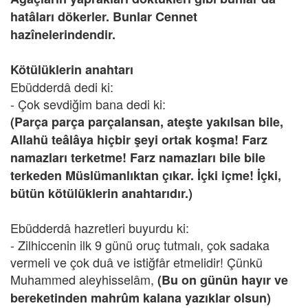
hatâları dökerler. Bunlar Cennet
hazînelerindendir.
Kötülüklerin anahtarı
Ebüdderdâ dedi ki:
- Çok sevdiğim bana dedi ki:
(Parça parça parçalansan, ateşte yakılsan bile,
Allahü teâlâya hiçbir şeyi ortak koşma! Farz
namazları terketme! Farz namazları bile bile
terkeden Müslümanlıktan çıkar. İçki içme! İçki,
bütün kötülüklerin anahtarıdır.)
Ebüdderdâ hazretleri buyurdu ki:
- Zilhiccenin ilk 9 günü oruç tutmalı, çok sadaka
vermeli ve çok duâ ve istiğfâr etmelidir! Çünkü
Muhammed aleyhisselâm,
(Bu on günün hayır ve
bereketinden mahrûm kalana yazıklar olsun)