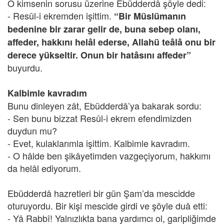
O kimsenin sorusu üzerine Ebüdderdâ şöyle dedi:
- Resûl-i ekremden işittim.
“Bir Müslümanın
bedenine bir zarar gelir de, buna sebep olanı,
affeder, hakkını helâl ederse, Allahü teâlâ onu bir
derece yükseltir. Onun bir hatâsını affeder”
buyurdu.
Kalbimle kavradım
Bunu dinleyen zât, Ebüdderdâ’ya bakarak sordu:
- Sen bunu bizzat Resûl-i ekrem efendimizden
duydun mu?
- Evet, kulaklarımla işittim. Kalbimle kavradım.
- O hâlde ben şikâyetimden vazgeçiyorum, hakkımı
da helâl ediyorum.
Ebüdderdâ hazretleri bir gün Şam’da mescidde
oturuyordu. Bir kişi mescide girdi ve şöyle duâ etti:
- Yâ Rabbî! Yalnızlıkta bana yardımcı ol, garipliğimde