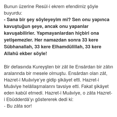
Bunun üzerine Resûl-i ekrem efendimiz şöyle
buyurdu:
- Sana bir şey söyleyeyim mi? Sen onu yapınca
kavuştuğun şeye, ancak onu yapanlar
kavuşabilirler. Yapmayanlardan hiçbiri ona
yetişemezler. Her namazdan sonra 33 kere
Sübhanallah, 33 kere Elhamdülillah, 33 kere
Allahü ekber söyle!
Bir defasında Kureyşten bir zât ile Ensârdan bir zâtın
aralarında bir mesele olmuştu. Ensârdan olan zât,
Hazret-i Muâviye’ye gidip şikâyet etti. Hazret-i
Muâviye helâllaşmalarını tavsiye etti. Fakat şikâyet
eden kabûl etmedi. Hazret-i Muâviye, o zâta Hazret-
i Ebüdderdâ’yı göstererek dedi ki:
- Bu zâta sor!