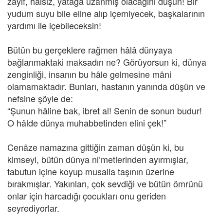
zayıf, hâlsiz, yatağa uzanmış olacağını düşün! Bir
yudum suyu bile eline alıp içemiyecek, başkalarının
yardımı ile içebileceksin!
Bütün bu gerçeklere rağmen hâlâ dünyaya
bağlanmaktaki maksadın ne? Görüyorsun ki, dünya
zenginliği, insanın bu hâle gelmesine mâni
olamamaktadır. Bunları, hastanın yanında düşün ve
nefsine şöyle de:
“Şunun hâline bak, ibret al! Senin de sonun budur!
O hâlde dünya muhabbetinden elini çek!”
Cenâze namazına gittiğin zaman düşün ki, bu
kimseyi, bütün dünya ni’metlerinden ayırmışlar,
tabutun içine koyup musalla taşının üzerine
bırakmışlar. Yakınları, çok sevdiği ve bütün ömrünü
onlar için harcadığı çocukları onu geriden
seyrediyorlar.