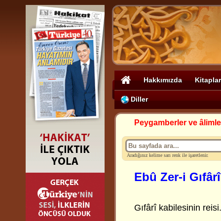
Hakkımızda
Kitaplar
Diller
Peygamberler ve âlimle
Aradığınız kelime sarı renk ile işaretlenir.
Ebû Zer-i Gıfârî
Gıfârî kabilesinin reisi