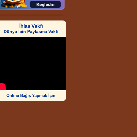
İhlas Vakfı
Dünya İçin Paylaşma Vakti
Online Bağış Yapmak İçin