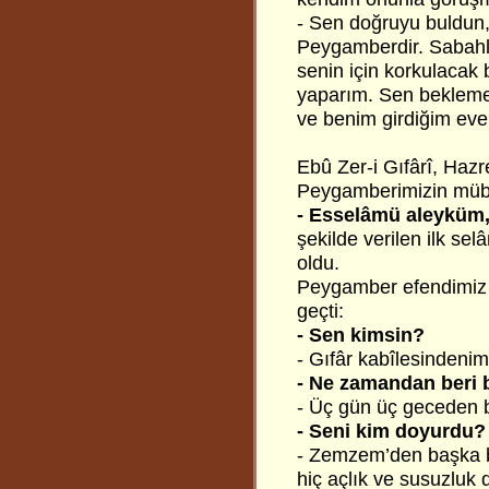
- Sen doğruyu buldun, 
Peygamberdir. Sabahle
senin için korkulacak
yaparım. Sen bekleme
ve benim girdiğim eve
Ebû Zer-i Gıfârî, Hazret
Peygamberimizin mübâ
- Esselâmü aleyküm
şekilde verilen ilk se
oldu.
Peygamber efendimiz 
geçti:
- Sen kimsin?
- Gıfâr kabîlesindenim
- Ne zamandan beri 
- Üç gün üç geceden 
- Seni kim doyurdu?
- Zemzem’den başka b
hiç açlık ve susuzluk