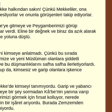
:
Mekke halkından sakın! Çünkü Mekkeliler, ona
esliyorlar ve onunla görüşenleri takip ediyorlar.
e’ye gitmeye ve Peygamberimizi görüp
 verdi. Eline bir değnek ve biraz da azık alarak
e yoluna düştü.
ni kimseye anlatmadı. Çünkü bu sırada
ize ve yeni Müslüman olanlara şiddetli
e bu düşmanlıklarını safha safha ilerletiyorlardı.
p da, kimsesiz ve garip olanlara işkence
ekke’de kimseyi tanımıyordu. Garip ve yabancı
eye bir şey sormadan Kâ’be’nin yanına varıp
mizi görmek için fırsat kolluyor, nerede
in bir işâret arıyordu. Burada Zemzemden
miyordu.