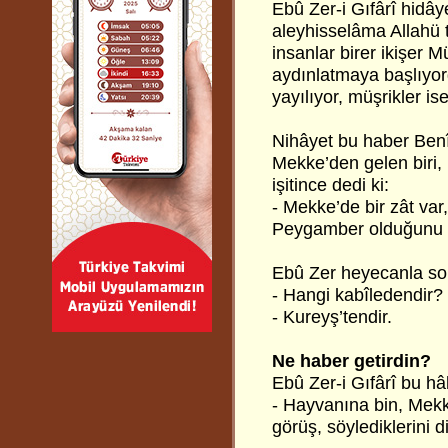
Ebû Zer-i Gıfârî hid
aleyhisselâma Allahü te
insanlar birer ikişer 
aydınlatmaya başlıyor
yayılıyor, müşrikler is
Nihâyet bu haber Benî
Mekke’den gelen biri, 
işitince dedi ki:
- Mekke’de bir zât var,
Peygamber olduğunu bi
Ebû Zer heyecanla so
- Hangi kabîledendir?
- Kureyş’tendir.
Ne haber getirdin?
Ebû Zer-i Gıfârî bu hâl
- Hayvanına bin, Mekke
görüş, söylediklerini d