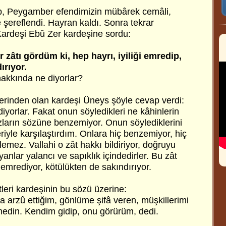
p, Peygamber efendimizin mübârek cemâli,
e şereflendi. Hayran kaldı. Sonra tekrar
ardeşi Ebû Zer kardeşine sordu:
r zâtı gördüm ki, hep hayrı, iyiliği emredip,
ırıyor.
hakkında ne diyorlar?
rinden olan kardeşi Üneys şöyle cevap verdi:
 diyorlar. Fakat onun söyledikleri ne kâhinlerin
zların sözüne benzemiyor. Onun söylediklerini
rleriyle karşılaştırdım. Onlara hiç benzemiyor, hiç
emez. Vallahi o zât hakkı bildiriyor, doğruyu
nlar yalancı ve sapıklık içindedirler. Bu zât
ri emrediyor, kötülükten de sakındırıyor.
tleri kardeşinin bu sözü üzerine:
 arzû ettiğim, gönlüme şifâ veren, müşkillerimi
rmedin. Kendim gidip, onu görürüm, dedi.