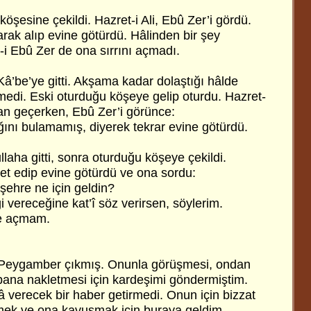
öşesine çekildi. Hazret-i Ali, Ebû Zer’i gördü.
rak alıp evine götürdü. Hâlinden bir şey
-i Ebû Zer de ona sırrını açmadı.
â’be’ye gitti. Akşama kadar dolaştığı hâlde
medi. Eski oturduğu köşeye gelip oturdu. Hazret-
dan geçerken, Ebû Zer’i görünce:
ğını bulamamış, diyerek tekrar evine götürdü.
laha gitti, sonra oturduğu köşeye çekildi.
’vet edip evine götürdü ve ona sordu:
 şehre ne için geldin?
i vereceğine kat’î söz verirsen, söylerim.
ye açmam.
bir Peygamber çıkmış. Onunla görüşmesi, ondan
ip bana nakletmesi için kardeşimi göndermiştim.
 verecek bir haber getirmedi. Onun için bizzat
ek ve ona kavuşmak için buraya geldim.