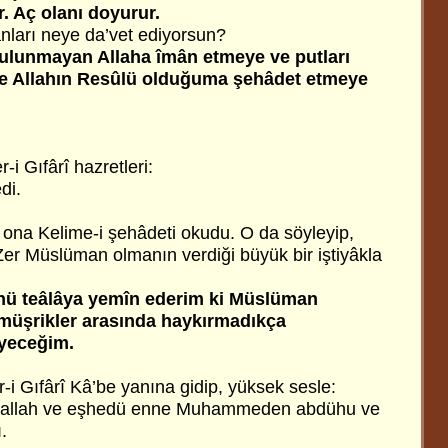
. Aç olanı doyurur.
ları neye da’vet ediyorsun?
 bulunmayan Allaha îmân etmeye ve putları
e Allahın Resûlü olduğuma şehâdet etmeye
i Gıfârî hazretleri:
di.
ona Kelime-i şehâdeti okudu. O da söyleyip,
r Müslüman olmanın verdiği büyük bir iştiyâkla
lahü teâlâya yemîn ederim ki Müslüman
üşrikler arasında haykırmadıkça
yeceğim.
i Gıfârî Kâ’be yanına gidip, yüksek sesle:
 illallah ve eşhedü enne Muhammeden abdühu ve
.