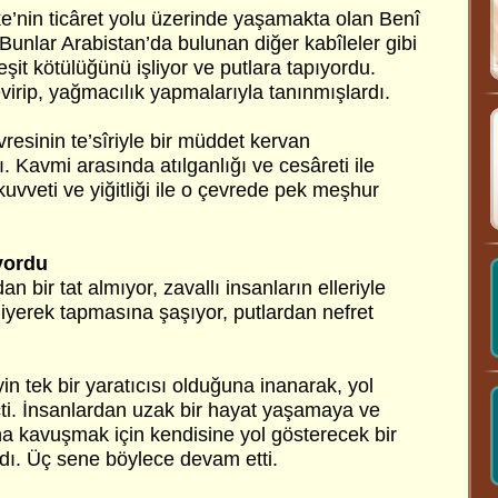
ke’nin ticâret yolu üzerinde yaşamakta olan Benî
 Bunlar Arabistan’da bulunan diğer kabîleler gibi
eşit kötülüğünü işliyor ve putlara tapıyordu.
evirip, yağmacılık yapmalarıyla tanınmışlardı.
vresinin te’sîriyle bir müddet kervan
ı. Kavmi arasında atılganlığı ve cesâreti ile
uvveti ve yiğitliği ile o çevrede pek meşhur
yordu
n bir tat almıyor, zavallı insanların elleriyle
diyerek tapmasına şaşıyor, putlardan nefret
in tek bir yaratıcısı olduğuna inanarak, yol
i. İnsanlardan uzak bir hayat yaşamaya ve
na kavuşmak için kendisine yol gösterecek bir
ı. Üç sene böylece devam etti.