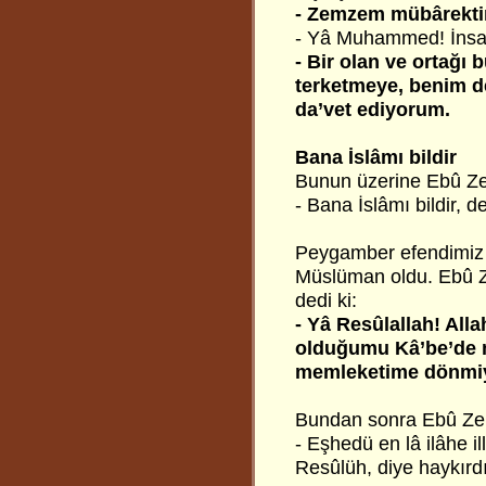
- Zemzem mübârektir
- Yâ Muhammed! İnsan
- Bir olan ve ortağı
terketmeye, benim d
da’vet ediyorum.
Bana İslâmı bildir
Bunun üzerine Ebû Zer-
- Bana İslâmı bildir, de
Peygamber efendimiz 
Müslüman oldu. Ebû Ze
dedi ki:
- Yâ Resûlallah! Al
olduğumu Kâ’be’de m
memleketime dönmi
Bundan sonra Ebû Zer-
- Eşhedü en lâ ilâhe
Resûlüh, diye haykırdı