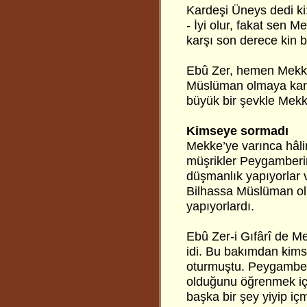
Kardeşi Üneys dedi ki
- İyi olur, fakat sen 
karşı son derece kin b
Ebû Zer, hemen Mekk
Müslüman olmaya karar
büyük bir şevkle Mekk
Kimseye sormadı
Mekke’ye varınca hâli
müşrikler Peygamberim
düşmanlık yapıyorlar v
Bilhassa Müslüman olu
yapıyorlardı.
Ebû Zer-i Gıfârî de M
idi. Bu bakımdan kims
oturmuştu. Peygamberi
olduğunu öğrenmek iç
başka bir şey yiyip iç