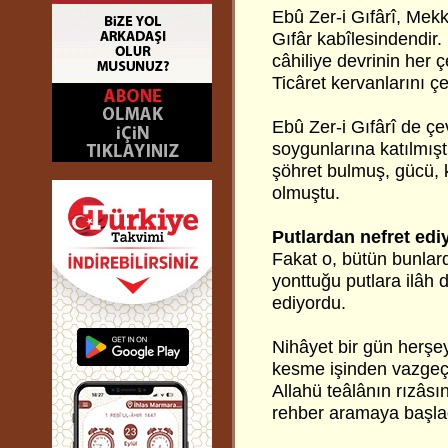
Ebû Zer-i Gıfârî, Mek
Gıfâr kabîlesindendir.
câhiliye devrinin her ç
Ticâret kervanlarını ç
Ebû Zer-i Gıfârî de çe
soygunlarına katılmışt
şöhret bulmuş, gücü, k
olmuştu.
Putlardan nefret edi
Fakat o, bütün bunlarda
yonttuğu putlara ilâh 
ediyordu.
Nihâyet bir gün herşey
kesme işinden vazgeçt
Allahü teâlânın rızâsı
rehber aramaya başlad