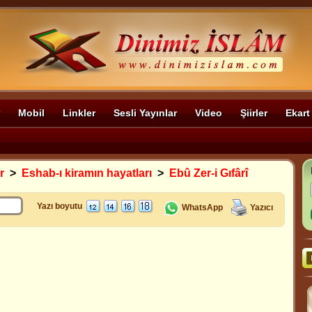
Mobil
Linkler
Sesli Yayınlar
Video
Şiirler
Ekart
r
>
Eshab-ı kiramın hayatları
>
Ebû Zer-i Gıfârî
Yazı boyutu
WhatsApp
Yazıcı
.