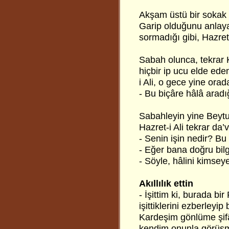
Akşam üstü bir sokak k
Garip olduğunu anlaya
sormadığı gibi, Hazret
Sabah olunca, tekrar K
hiçbir ip ucu elde ede
i Ali, o gece yine ora
- Bu biçâre hâlâ aradı
Sabahleyin yine Beytul
Hazret-i Ali tekrar da
- Senin işin nedir? Bu
- Eğer bana doğru bilg
- Söyle, hâlini kimse
Akıllılık ettin
- İşittim ki, burada 
işittiklerini ezberley
Kardeşim gönlüme şifâ
kendim onunla görüşm