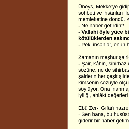
Üneys, Mekke’ye gidi
sohbeti ve ihsânları il
memleketine döndü. K
- Ne haber getirdin?
- Vallahi öyle yüce bi
kötülüklerden sakınd
- Peki insanlar, onun 
Zamanın meşhur şairle
- Şair, kâhin, sihirbaz
sözüne, ne de sihirba
şairlerin her çeşit şii
kimsenin sözüyle ölçül
söylüyor. Ona inanmaya
iyiliği, ahlâkî değerle
Ebû Zer-i Gıfârî hazre
- Sen bana, bu husûsta
giderir bir haber geti