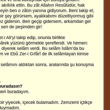
akıllılık ettin. Bu zât Allahın Resûlüdür, hak
yin ben o zâtın yanına gidiyorum. Beni takip et,
 bir şey görürsem, ayakkabımı düzeltiyormuş gibi
z gidersin. Ben geçip gidersem, arkamdan gel
 sen de peşimden gir!
-i Ali’yi takip edip, onunla birlikte
rek yüzünü görmekle şereflendi. Ve hemen:
,
diyerek selâm verdi. Bu selâm İslâm’da bu
lâm ve Ebû Zer-i Gıfârî de ilk selâmlayan kimse
selâmını aldıktan sonra, aralarında şu konuşma
.
buradasın?
beri buradayım.
ir yiyecek, içecek bulamadım. Zemzemi içtikçe
 duymadım.