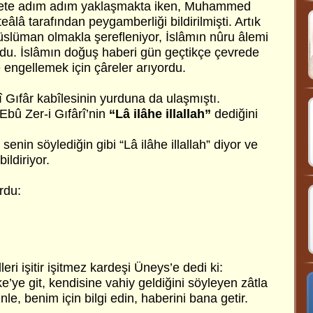
âyete adım adım yaklaşmakta iken, Muhammed
âlâ tarafından peygamberliği bildirilmişti. Artık
Müslüman olmakla şerefleniyor, İslâmın nûru âlemi
du. İslâmın doğuş haberi gün geçtikçe çevrede
e engellemek için çâreler arıyordu.
 Gıfâr kabîlesinin yurduna da ulaşmıştı.
Ebû Zer-i Gıfârî’nin
“Lâ ilâhe illallah”
dediğini
 senin söylediğin gibi “Lâ ilâhe illallah” diyor ve
ldiriyor.
rdu:
leri işitir işitmez kardeşi Üneys’e dedi ki:
’ye git, kendisine vahiy geldiğini söyleyen zâtla
inle, benim için bilgi edin, haberini bana getir.