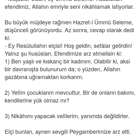
efendimiz, Allahın emriyle seni nikâhlamak istiyorlar.
Bu büyük müjdeye rağmen Hazret-i Ümmü Seleme,
düşünceli görünüyordu. Az sonra, cevap olarak dedi
ki:
- Ey Resûlullahın elçisi! Hoş geldin, sefâlar getirdin!
Yalnız şu husûsları, Efendimize arz etmelisin ki:
1) Ben yaşlı ve kıskanç bir kadınım. Olabilir ki, aksi
bir davranışta bulunurum da; o yüzden, Allahın
gazâbına uğramaktan korkarım.
2) Yetîm çocuklarım mevcuttur. Bir de onların bakımı,
kendilerine yük olmaz mı?
3) Nikâhımı yapacak velîlerim, yanımda değildirler.
Elçi bunları, aynen sevgili Peygamberimize arz etti.