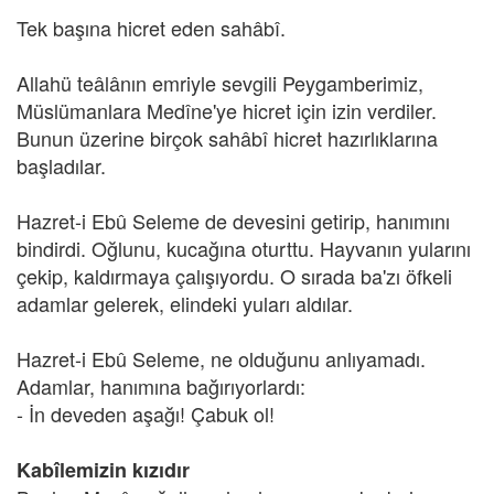
Tek başına hicret eden sahâbî.
Allahü teâlânın emriyle sevgili Peygamberimiz,
Müslümanlara Medîne'ye hicret için izin verdiler.
Bunun üzerine birçok sahâbî hicret hazırlıklarına
başladılar.
Hazret-i Ebû Seleme de devesini getirip, hanımını
bindirdi. Oğlunu, kucağına oturttu. Hayvanın yularını
çekip, kaldırmaya çalışıyordu. O sırada ba'zı öfkeli
adamlar gelerek, elindeki yuları aldılar.
Hazret-i Ebû Seleme, ne olduğunu anlıyamadı.
Adamlar, hanımına bağırıyorlardı:
- İn deveden aşağı! Çabuk ol!
Kabîlemizin kızıdır