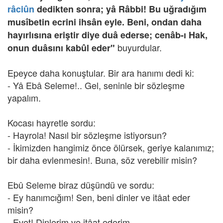
râciûn
dedikten sonra; yâ Râbbi! Bu uğradığım
musîbetin ecrini ihsân eyle. Beni, ondan daha
hayırlısına eriştir diye duâ ederse; cenâb-ı Hak,
buyurdular.
onun duâsını kabûl eder"
Epeyce daha konuştular. Bir ara hanımı dedi ki:
- Yâ Ebâ Seleme!.. Gel, seninle bir sözleşme
yapalım.
Kocası hayretle sordu:
- Hayrola! Nasıl bir sözleşme istiyorsun?
- İkimizden hangimiz önce ölürsek, geriye kalanımız;
bir daha evlenmesin!. Buna, söz verebilir misin?
Ebû Seleme biraz düşündü ve sordu:
- Ey hanımcığım! Sen, beni dinler ve itâat eder
misin?
- Evet! Dinlerim ve itâat ederim.