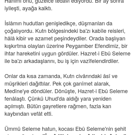
Hanımı onu, güzelce tedâvi ediyordu. Bir ay sonra
iyileşti, ayağa kalktı.
İslâmın hudutları genişledikçe, düşmanları da
çoğalıyordu. Kutn bölgesindeki ba'zı kabîle reisleri,
hâlâ kibir ve azamet peşindeydiler. Orada başlıyan
kışkırtma olayları üzerine Peygamber Efendimiz, bir
ihtar hareketini uygun gördüler. Hazret-i Ebû Seleme
ile ba'zı arkadaşlarını, bu iş için vazîfelendirdiler.
Onlar da kısa zamanda, Kutn civârındaki âsî ve
müşrikleri dağıttılar. Pek çok ganîmet alarak,
Medîne'ye döndüler. Dönüşte, Hazret-i Ebû Seleme
fenâlaştı. Çünkü Uhud'da aldığı yara yeniden
açılmıştı. Bütün gayretlere rağmen, fazla kan
kaybından vefât etti.
Ümmü Seleme hatun, kocası Ebû Seleme'nin şehit