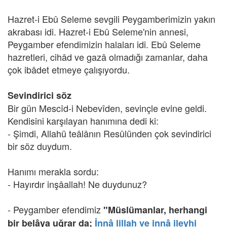
Hazret-i Ebû Seleme sevgili Peygamberimizin yakın
akrabası idi. Hazret-i Ebû Seleme'nin annesi,
Peygamber efendimizin halaları idi. Ebû Seleme
hazretleri, cihâd ve gazâ olmadığı zamanlar, daha
çok ibâdet etmeye çalışıyordu.
Sevindirici söz
Bir gün Mescîd-i Nebevîden, sevinçle evine geldi.
Kendisini karşılayan hanımına dedi ki:
- Şimdi, Allahü teâlânın Resûlünden çok sevindirici
bir söz duydum.
Hanımı merakla sordu:
- Hayırdır inşâallah! Ne duydunuz?
- Peygamber efendimiz
"Müslümanlar, herhangi
bir belâya uğrar da;
İnnâ lillah ve innâ ileyhi