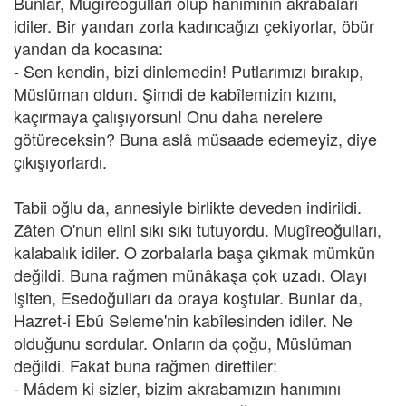
Bunlar, Mugîreoğulları olup hanımının akrabaları
idiler. Bir yandan zorla kadıncağızı çekiyorlar, öbür
yandan da kocasına:
- Sen kendin, bizi dinlemedin! Putlarımızı bırakıp,
Müslüman oldun. Şimdi de kabîlemizin kızını,
kaçırmaya çalışıyorsun! Onu daha nerelere
götüreceksin? Buna aslâ müsaade edemeyiz, diye
çıkışıyorlardı.
Tabii oğlu da, annesiyle birlikte deveden indirildi.
Zâten O'nun elini sıkı sıkı tutuyordu. Mugîreoğulları,
kalabalık idiler. O zorbalarla başa çıkmak mümkün
değildi. Buna rağmen münâkaşa çok uzadı. Olayı
işiten, Esedoğulları da oraya koştular. Bunlar da,
Hazret-i Ebû Seleme'nin kabîlesinden idiler. Ne
olduğunu sordular. Onların da çoğu, Müslüman
değildi. Fakat buna rağmen direttiler:
- Mâdem ki sizler, bizim akrabamızın hanımını