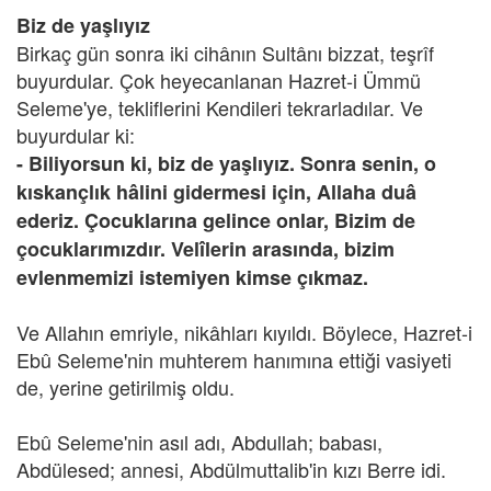
Biz de yaşlıyız
Birkaç gün sonra iki cihânın Sultânı bizzat, teşrîf
buyurdular. Çok heyecanlanan Hazret-i Ümmü
Seleme'ye, tekliflerini Kendileri tekrarladılar. Ve
buyurdular ki:
- Biliyorsun ki, biz de yaşlıyız. Sonra senin, o
kıskançlık hâlini gidermesi için, Allaha duâ
ederiz. Çocuklarına gelince onlar, Bizim de
çocuklarımızdır. Velîlerin arasında, bizim
evlenmemizi istemiyen kimse çıkmaz.
Ve Allahın emriyle, nikâhları kıyıldı. Böylece, Hazret-i
Ebû Seleme'nin muhterem hanımına ettiği vasiyeti
de, yerine getirilmiş oldu.
Ebû Seleme'nin asıl adı, Abdullah; babası,
Abdülesed; annesi, Abdülmuttalib'in kızı Berre idi.