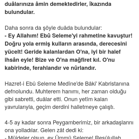
duâlarınıza âmin demektedirler, îkazında
bulundular.
Daha sonra da şöyle duâda bulundular:
- Ey Allahım! Ebû Seleme'yi rahmetine kavuştur!
Doğru yola ermiş kulların arasında, derecesini
yücelt! Geride kalanlardan O'na, iyi bir halef
ihsân eyle! Bize ve O'na mağfiret kıl. O'nu
kabirinde, ferahlandır ve nûrlandır.
Hazret-i Ebû Seleme Medîne'de Bâki' Kabristanına
defnolundu. Muhterem hanımı, her zaman olduğu
gibi sabretti, duâlar etti. Onun yetîm kalan
yavrularıyla, geçim derdini halletmeye çalıştı.
4-5 ay kadar sonra Peygamberimiz, bir arkadaşlarını
ona yolladılar. Gelen zât dedi ki:
- Müjdeler olsun, ey Ümmü Seleme! Resûlullah