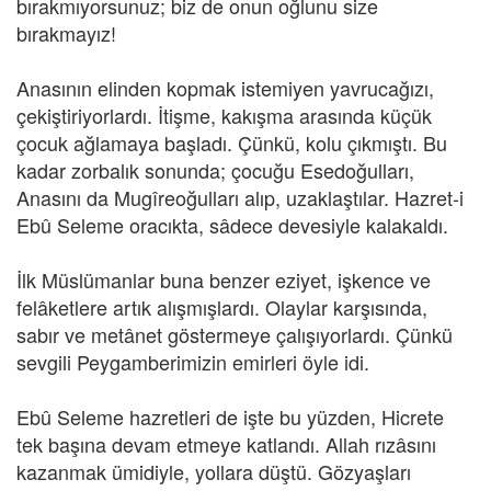
bırakmıyorsunuz; biz de onun oğlunu size
bırakmayız!
Anasının elinden kopmak istemiyen yavrucağızı,
çekiştiriyorlardı. İtişme, kakışma arasında küçük
çocuk ağlamaya başladı. Çünkü, kolu çıkmıştı. Bu
kadar zorbalık sonunda; çocuğu Esedoğulları,
Anasını da Mugîreoğulları alıp, uzaklaştılar. Hazret-i
Ebû Seleme oracıkta, sâdece devesiyle kalakaldı.
İlk Müslümanlar buna benzer eziyet, işkence ve
felâketlere artık alışmışlardı. Olaylar karşısında,
sabır ve metânet göstermeye çalışıyorlardı. Çünkü
sevgili Peygamberimizin emirleri öyle idi.
Ebû Seleme hazretleri de işte bu yüzden, Hicrete
tek başına devam etmeye katlandı. Allah rızâsını
kazanmak ümidiyle, yollara düştü. Gözyaşları