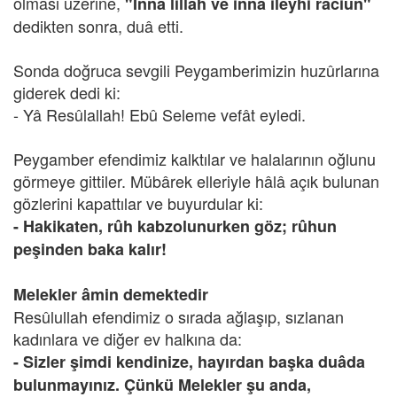
olması üzerine,
"İnnâ lillah ve innâ ileyhi râciun"
dedikten sonra, duâ etti.
Sonda doğruca sevgili Peygamberimizin huzûrlarına
giderek dedi ki:
- Yâ Resûlallah! Ebû Seleme vefât eyledi.
Peygamber efendimiz kalktılar ve halalarının oğlunu
görmeye gittiler. Mübârek elleriyle hâlâ açık bulunan
gözlerini kapattılar ve buyurdular ki:
- Hakikaten, rûh kabzolunurken göz; rûhun
peşinden baka kalır!
Melekler âmin demektedir
Resûlullah efendimiz o sırada ağlaşıp, sızlanan
kadınlara ve diğer ev halkına da:
- Sizler şimdi kendinize, hayırdan başka duâda
bulunmayınız. Çünkü Melekler şu anda,