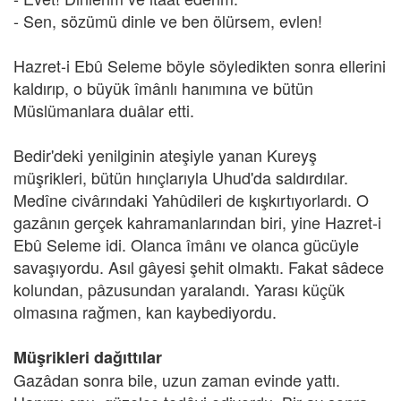
- Sen, sözümü dinle ve ben ölürsem, evlen!
Hazret-i Ebû Seleme böyle söyledikten sonra ellerini
kaldırıp, o büyük îmânlı hanımına ve bütün
Müslümanlara duâlar etti.
Bedir'deki yenilginin ateşiyle yanan Kureyş
müşrikleri, bütün hınçlarıyla Uhud'da saldırdılar.
Medîne civârındaki Yahûdileri de kışkırtıyorlardı. O
gazânın gerçek kahramanlarından biri, yine Hazret-i
Ebû Seleme idi. Olanca îmânı ve olanca gücüyle
savaşıyordu. Asıl gâyesi şehit olmaktı. Fakat sâdece
kolundan, pâzusundan yaralandı. Yarası küçük
olmasına rağmen, kan kaybediyordu.
Müşrikleri dağıttılar
Gazâdan sonra bile, uzun zaman evinde yattı.