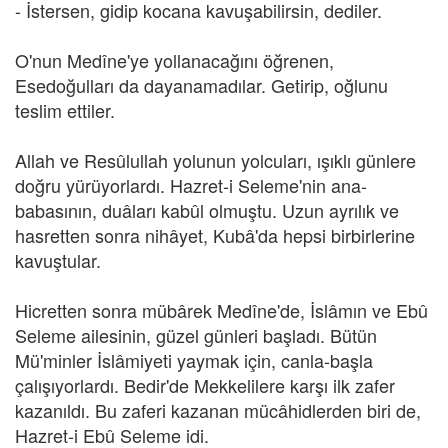
- İstersen, gidip kocana kavuşabilirsin, dediler.
O'nun Medîne'ye yollanacağını öğrenen,
Esedoğulları da dayanamadılar. Getirip, oğlunu
teslim ettiler.
Allah ve Resûlullah yolunun yolcuları, ışıklı günlere
doğru yürüyorlardı. Hazret-i Seleme'nin ana-
babasının, duâları kabûl olmuştu. Uzun ayrılık ve
hasretten sonra nihâyet, Kubâ'da hepsi birbirlerine
kavuştular.
Hicretten sonra mübârek Medîne'de, İslâmın ve Ebû
Seleme ailesinin, güzel günleri başladı. Bütün
Mü'minler İslâmiyeti yaymak için, canla-başla
çalışıyorlardı. Bedir'de Mekkelilere karşı ilk zafer
kazanıldı. Bu zaferi kazanan mücâhidlerden biri de,
Hazret-i Ebû Seleme idi.