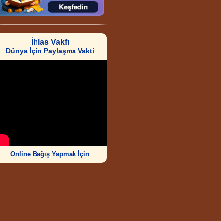
İhlas Vakfı
Dünya İçin Paylaşma Vakti
Online Bağış Yapmak İçin