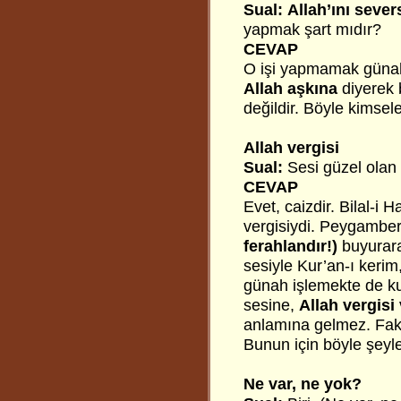
Sual:
Allah’ını seve
yapmak şart mıdır?
CEVAP
O işi yapmamak günah 
Allah aşkına
diyerek 
değildir. Böyle kimsele
Allah vergisi
Sual:
Sesi güzel olan 
CEVAP
Evet, caizdir. Bilal-i 
vergisiydi. Peygamber
ferahlandır!)
buyurara
sesiyle Kur’an-ı kerim,
günah işlemekte de kul
sesine,
Allah vergisi
anlamına gelmez. Faka
Bunun için böyle şeyl
Ne var, ne yok?