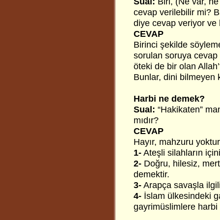
Sual:
Biri, (Ne var, ne
cevap verilebilir mi? B
diye cevap veriyor ve 
CEVAP
Birinci şekilde söylem
sorulan soruya cevap d
öteki de bir olan Alla
Bunlar, dini bilmeyen 
Harbi ne demek?
Sual:
“Hakikaten” man
mıdır?
CEVAP
Hayır, mahzuru yoktur.
1-
Ateşli silahların içi
2-
Doğru, hilesiz, mert
demektir.
3-
Arapça savaşla ilgil
4-
İslam ülkesindeki g
gayrimüslimlere harbi 