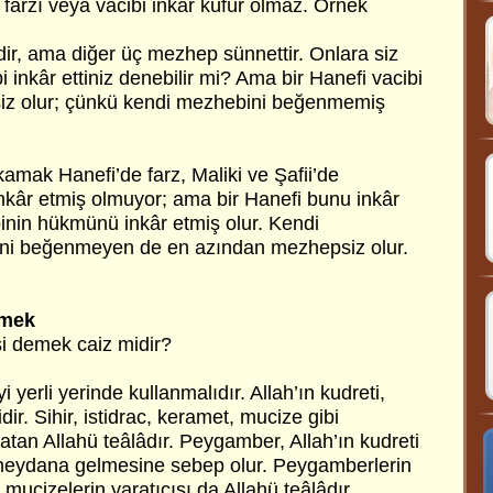
farzı veya vacibi inkâr küfür olmaz. Örnek
r, ama diğer üç mezhep sünnettir. Onlara siz
 inkâr ettiniz denebilir mi? Ama bir Hanefi vacibi
iz olur; çünkü kendi mezhebini beğenmemiş
kamak Hanefi’de farz, Maliki ve Şafii’de
 inkâr etmiş olmuyor; ama bir Hanefi bunu inkâr
nin hükmünü inkâr etmiş olur. Kendi
ni beğenmeyen de en azından mezhepsiz olur.
emek
i demek caiz midir?
 yerli yerinde kullanmalıdır. Allah’ın kudreti,
dir. Sihir, istidrac, keramet, mucize gibi
ratan Allahü teâlâdır. Peygamber, Allah’ın kudreti
n meydana gelmesine sebep olur. Peygamberlerin
ucizelerin yaratıcısı da Allahü teâlâdır.