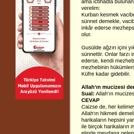
ama ictihadla bulunan 
verelim:
Kurban kesmek vacibdi
sünnet demekle, vacibi
inkâr ederse mezheps
olur.
Gusülde ağzın içini yı
sünnettir. Onlar farzı
ederse, kendi mezhebi
mezhebinin hükümleri
Küfre kadar gidebilir.
Allah’ın mucizesi d
Sual:
Allah’ın mucizes
CEVAP
Caizse de, her kelimeyi
Allah'ın hikmeti demeli
harikaların hepsini ya
ile birçok harikaları
elinde meydana gelen m