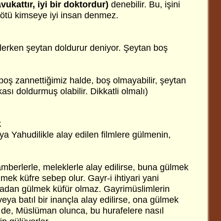
 avukattır, iyi bir doktordur)
denebilir. Bu, işini
Kötü kimseye iyi insan denmez.
lerken şeytan doldurur deniyor. Şeytan boş
 boş zannettiğimiz halde, boş olmayabilir, şeytan
ası doldurmuş olabilir. Dikkatli olmalı)
k
ya Yahudilikle alay edilen filmlere gülmenin,
amberlerle, meleklerle alay edilirse, buna gülmek
mek küfre sebep olur. Gayr-i ihtiyari yani
madan gülmek küfür olmaz. Gayrimüslimlerin
eya batıl bir inançla alay edilirse, ona gülmek
i de, Müslüman olunca, bu hurafelere nasıl