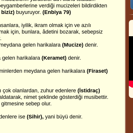
peygamberlerine verdiği mucizeleri bildirdikten
biziz)
buyuruyor.
(Enbiya 79)
sanlara, iyilik, ikram olmak için ve azılı
mak için, bunlara, âdetini bozarak, sebepsiz
.
meydana gelen harikalara
(Mucize)
denir.
gelen harikalara
(Keramet)
denir.
inlerden meydana gelen harikalara
(Firaset)
 çok olanlardan, zuhur edenlere
(İstidraç)
aldatarak, nimet şeklinde gösterdiği musibettir.
itmesine sebep olur.
denlere ise
(Sihir),
yani büyü denir.