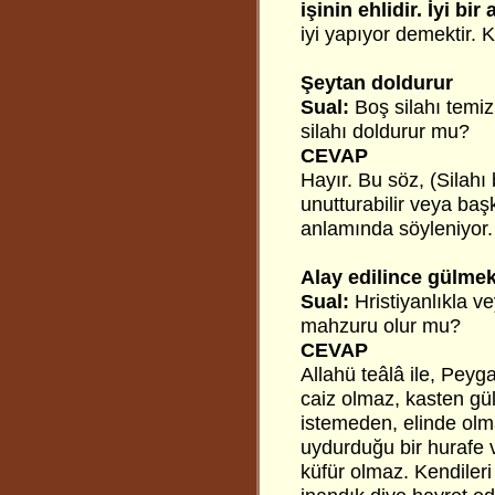
işinin ehlidir. İyi bir
iyi yapıyor demektir. 
Şeytan doldurur
Sual:
Boş silahı temiz
silahı doldurur mu?
CEVAP
Hayır. Bu söz, (Silahı
unutturabilir veya başk
anlamında söyleniyor.
Alay edilince gülme
Sual:
Hristiyanlıkla ve
mahzuru olur mu?
CEVAP
Allahü teâlâ ile, Peyg
caiz olmaz, kasten gül
istemeden, elinde ol
uydurduğu bir hurafe v
küfür olmaz. Kendiler