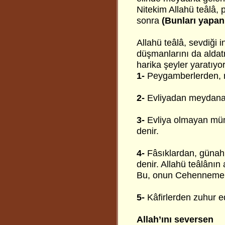
Nitekim Allahü teâlâ, 
sonra
(Bunları yapan 
Allahü teâlâ, sevdiği in
düşmanlarını da aldat
harika şeyler yaratıyor
1-
Peygamberlerden, 
2-
Evliyadan meydana 
3-
Evliya olmayan müm
denir.
4-
Fâsıklardan, günahı
denir. Allahü teâlânın 
Bu, onun Cehenneme g
5-
Kâfirlerden zuhur e
Allah’ını seversen