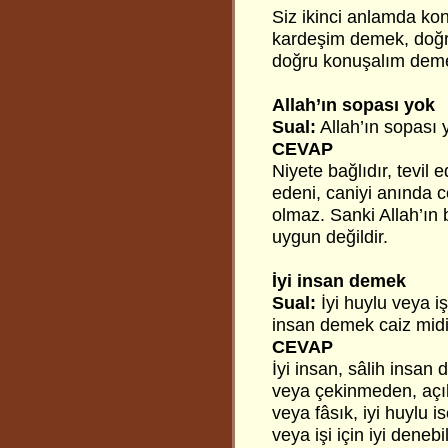
Siz ikinci anlamda k
kardeşim demek, doğr
doğru konuşalım deme
Allah’ın sopası yok
Sual:
Allah’ın sopası 
CEVAP
Niyete bağlıdır, tevil 
edeni, caniyi anında 
olmaz. Sanki Allah’ın 
uygun değildir.
İyi insan demek
Sual:
İyi huylu veya işi
insan demek caiz mid
CEVAP
İyi insan, sâlih insan
veya çekinmeden, açık
veya fâsık, iyi huylu i
veya işi için iyi denebi