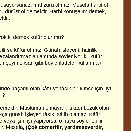
onuşuyorsunuz, mahzuru olmaz. Mesela harbi ol
u dürüst ol demektir. Harbi konuşalım demek,
ktir.
yok ki demek küfür olur mu?
edilirse küfür olmaz. Günah işleyeni, hainlik
cezalandırmaz anlamında söyleniyor ki, küfür
bir şeyi noksan gibi böyle ifadeler kullanmak
nde başarılı olan kâfir ve fâsık bir kimse için, iyi
ir?
 demektir. Müslüman olmayan, itikadı bozuk olan
ça günah işleyen fâsık, sâlih olamaz. Kâfir
se veya işini iyi yapıyorsa, o huyu söylenebilir
lir. Mesela,
(Çok cömerttir, yardımseverdir,