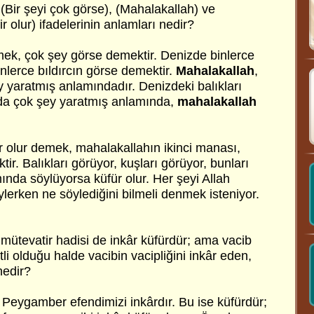
 (Bir şeyi çok görse), (Mahalakallah) ve
r olur) ifadelerinin anlamları nedir?
mek, çok şey görse demektir. Denizde binlerce
nlerce bıldırcın görse demektir.
Mahalakallah
,
y yaratmış anlamındadır. Denizdeki balıkları
 da çok şey yaratmış anlamında,
mahalakallah
r olur demek, mahalakallahın ikinci manası,
ir. Balıkları görüyor, kuşları görüyor, bunları
nda söylüyorsa küfür olur. Her şeyi Allah
öylerken ne söylediğini bilmeli denmek isteniyor.
, mütevatir hadisi de inkâr küfürdür; ama vacib
i olduğu halde vacibin vacipliğini inkâr eden,
nedir?
, Peygamber efendimizi inkârdır. Bu ise küfürdür;