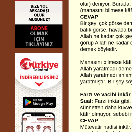
olur) deniyor. Burada,
(manasını bilmese kâfi
CEVAP
Bir şeyi çok görse de
balık görse, havada bi
Allah ne kadar çok şe
görüp Allah ne kadar
demek böyledir.
Manasını bilmese kâfi
Allah yaratmadı demekt
Allah yaratmadı anlamı
yaratmıştır. Bir şey s
Farzı ve vacibi inkâr
Sual:
Farzı inkâr gibi
sünnetten daha kuvvetl
kâfir olmuyor, sebebi 
CEVAP
Mütevatir hadisi inkâr