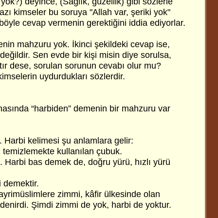
 yok?) deyince, (Sağlık, güzellik) gibi sözlerle
azı kimseler bu soruya "Allah var, şeriki yok"
böyle cevap vermenin gerektiğini iddia ediyorlar.
enin mahzuru yok. İkinci şekildeki cevap ise,
eğildir. Sen evde bir kişi misin diye sorulsa,
h’tır dese, sorulan sorunun cevabı olur mu?
kimselerin uydurdukları sözlerdir.
asında “harbiden” demenin bir mahzuru var
 Harbi kelimesi şu anlamlara gelir:
ni temizlemekte kullanılan çubuk.
. Harbi bas demek de, doğru yürü, hızlı yürü
i demektir.
ayrimüslimlere zimmi, kâfir ülkesinde olan
denirdi. Şimdi zimmi de yok, harbi de yoktur.