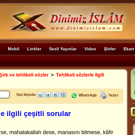
Mobil
Linkler
Sesli Yayınlar
Video
Şiirler
Ekart
Şirk ve tehlikeli sözler
>
Tehlikeli sözlerle ilgili
Yazı boyutu
WhatsApp
Yazıcı
e ilgili çeşitli sorular
rse, mahalakallah dese, manasını bilmese, kâfir