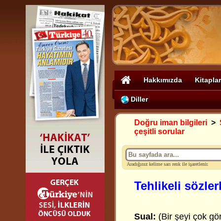
Hakkımızda
Kitaplar
Diller
Doğru iman bilgileri
>
çeşitli sorular
Aradığınız kelime sarı renk ile işaretlenir.
Tehlikeli sözlerl
Sual:
(Bir şeyi çok gö