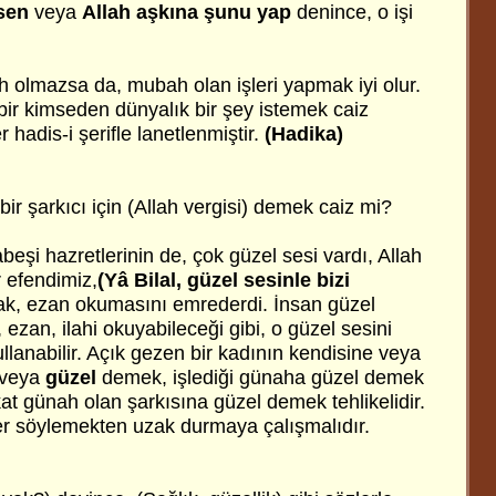
rsen
veya
Allah aşkına şunu yap
denince, o işi
olmazsa da, mubah olan işleri yapmak iyi olur.
bir kimseden dünyalık bir şey istemek caiz
r hadis-i şerifle lanetlenmiştir.
(Hadika)
bir şarkıcı için (Allah vergisi) demek caiz mi?
Habeşi hazretlerinin de, çok güzel sesi vardı, Allah
 efendimiz,
(Yâ Bilal, güzel sesinle bizi
k, ezan okumasını emrederdi. İnsan güzel
 ezan, ilahi okuyabileceği gibi, o güzel sesini
lanabilir. Açık gezen bir kadının kendisine veya
veya
güzel
demek, işlediği günaha güzel demek
t günah olan şarkısına güzel demek tehlikelidir.
er söylemekten uzak durmaya çalışmalıdır.