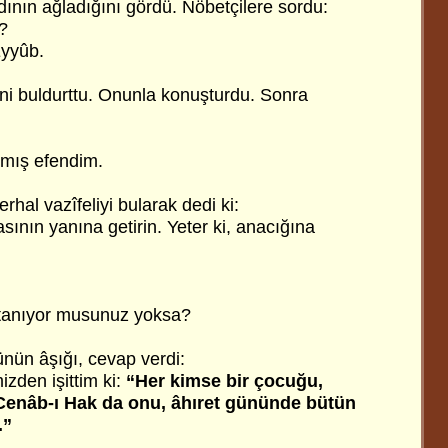
adının ağladığını gördü. Nöbetçilere sordu:
r?
Eyyûb.
irini buldurttu. Onunla konuşturdu. Sonra
lmış efendim.
rhal vazîfeliyi bularak dedi ki:
ının yanına getirin. Yeter ki, anacığına
ı tanıyor musunuz yoksa?
ünün âşığı, cevap verdi:
zden işittim ki:
“Her kimse bir çocuğu,
 Cenâb-ı Hak da onu, âhıret gününde bütün
.”