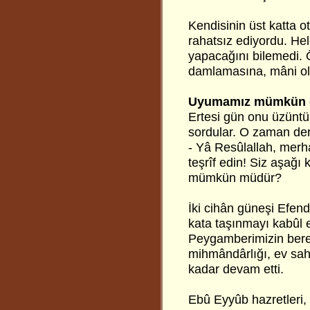
Kendisinin üst katta o
rahatsız ediyordu. He
yapacağını bilemedi. 
damlamasına, mâni ol
Uyumamız mümkün d
Ertesi gün onu üzüntü
sordular. O zaman der
- Yâ Resûlallah, merh
teşrîf edin! Siz aşağ
mümkün müdür?
İki cihân güneşi Efend
kata taşınmayı kabûl e
Peygamberimizin bereke
mihmândârlığı, ev sahi
kadar devam etti.
Ebû Eyyûb hazretleri,