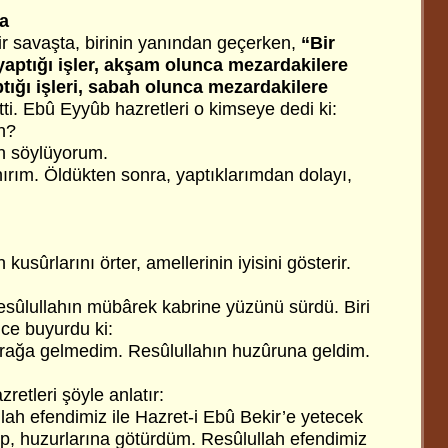
a
ir savaşta, birinin yanından geçerken,
“Bir
yaptığı işler, akşam olunca mezardakilere
ptığı işleri, sabah olunca mezardakilere
itti. Ebû Eyyûb hazretleri o kimseye dedi ki:
n?
çin söylüyorum.
ırım. Öldükten sonra, yaptıklarımdan dolayı,
n kusûrlarını örter, amellerinin iyisini gösterir.
sûlullahın mübârek kabrine yüzünü sürdü. Biri
nce buyurdu ki:
oprağa gelmedim. Resûlullahın huzûruna geldim.
retleri şöyle anlatır:
lah efendimiz ile Hazret-i Ebû Bekir’e yetecek
p, huzurlarına götürdüm. Resûlullah efendimiz