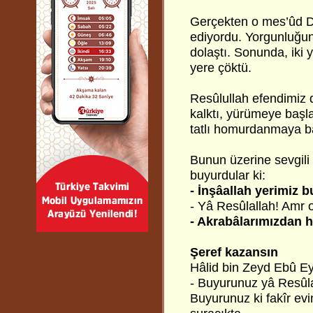
Gerçekten o mes’ûd De
ediyordu. Yorgunluğun
dolaştı. Sonunda, iki 
yere çöktü.
Resûlullah efendimiz 
kalktı, yürümeye başla
tatlı homurdanmaya b
Bunun üzerine sevgili
buyurdular ki:
- İnşâallah yerimiz b
- Yâ Resûlallah! Amr o
- Akrabâlarımızdan h
Şeref kazansın
Hâlid bin Zeyd Ebû Eyy
- Buyurunuz yâ Resûla
Buyurunuz ki fakîr evi