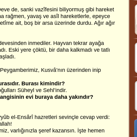
ve de, sanki vazîfesini biliyormuş gibi hareket
a rağmen, yavaş ve asîl hareketlerle, epeyce
yetîme ait, boş bir arsa üzerinde durdu. Ağır ağır
devesinden inmediler. Hayvan tekrar ayağa
dı. Eski yere çöktü, bir daha kalkmadı ve tatlı
aşladı.
 Peygamberimiz, Kusvâ’nın üzerinden inip
urasıdır. Burası kimindir?
ğulları Süheyl ve Sehl’indir.
angisinin evi buraya daha yakındır?
ûb el-Ensârî hazretleri sevinçle cevap verdi:
llah!
miz, varlığınızla şeref kazansın. İşte hemen