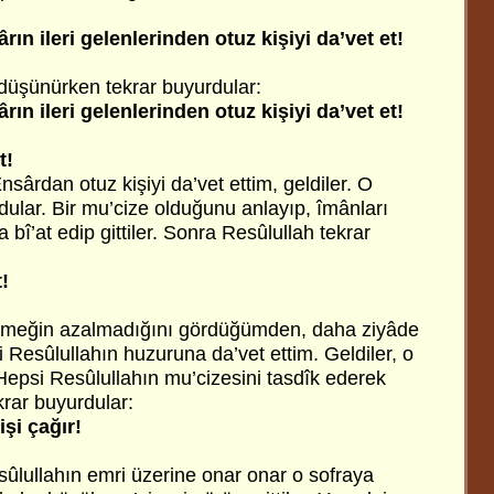
ın ileri gelenlerinden otuz kişiyi da’vet et!
düşünürken tekrar buyurdular:
ın ileri gelenlerinden otuz kişiyi da’vet et!
t!
nsârdan otuz kişiyi da’vet ettim, geldiler. O
ular. Bir mu’cize olduğunu anlayıp, îmânları
 bî’at edip gittiler. Sonra Resûlullah tekrar
t!
emeğin azalmadığını gördüğümden, daha ziyâde
yi Resûlullahın huzuruna da’vet ettim. Geldiler, o
Hepsi Resûlullahın mu’cizesini tasdîk ederek
krar buyurdular:
şi çağır!
sûlullahın emri üzerine onar onar o sofraya