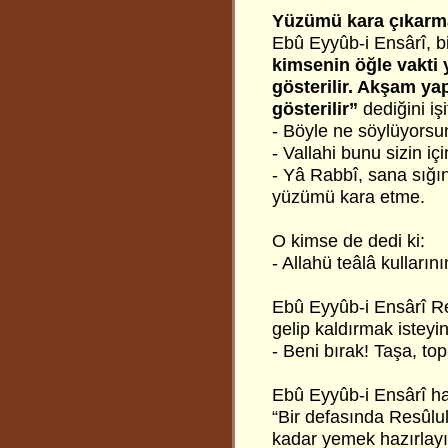
Yüzümü kara çıkarm
Ebû Eyyûb-i Ensârî, b
kimsenin öğle vakti 
gösterilir. Akşam ya
gösterilir”
dediğini iş
- Böyle ne söylüyorsu
- Vallahi bunu sizin i
- Yâ Rabbî, sana sığın
yüzümü kara etme.
O kimse de dedi ki:
- Allahü teâlâ kullarını
Ebû Eyyûb-i Ensârî Re
gelip kaldırmak isteyi
- Beni bırak! Taşa, t
Ebû Eyyûb-i Ensârî haz
“Bir defasında Resûlul
kadar yemek hazırlayı