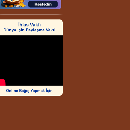
İhlas Vakfı
Dünya İçin Paylaşma Vakti
Online Bağış Yapmak İçin