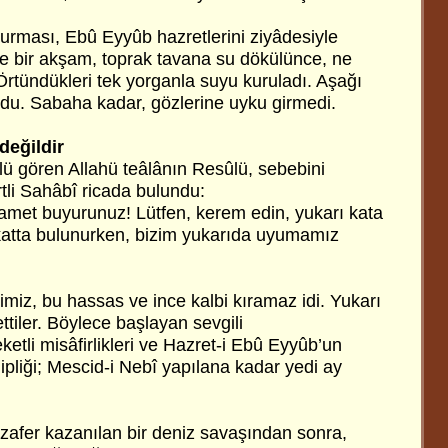
turması, Ebû Eyyûb hazretlerini ziyâdesiyle
le bir akşam, toprak tavana su dökülünce, ne
Örtündükleri tek yorganla suyu kuruladı. Aşağı
du. Sabaha kadar, gözlerine uyku girmedi.
eğildir
lü gören Allahü teâlânın Resûlü, sebebini
tli Sahâbî ricada bulundu:
amet buyurunuz! Lütfen, kerem edin, yukarı kata
ı katta bulunurken, bizim yukarıda uyumamız
imiz, bu hassas ve ince kalbi kıramaz idi. Yukarı
ttiler. Böylece başlayan sevgili
tli misâfirlikleri ve Hazret-i Ebû Eyyûb’un
pliği; Mescid-i Nebî yapılana kadar yedi ay
 zafer kazanılan bir deniz savaşından sonra,