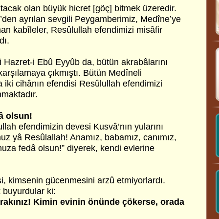
tacak olan büyük hicret [göç] bitmek üzeredir.
’den ayrılan sevgili Peygamberimiz, Medîne’ye
an kabîleler, Resûlullah efendimizi misâfir
dı.
i Hazret-i Ebû Eyyûb da, bütün akrabâlarını
 karşılamaya çıkmıştı. Bütün Medîneli
 iki cihânın efendisi Resûlullah efendimizi
nmaktadır.
â olsun!
ah efendimizin devesi Kusvâ’nın yularını
nuz yâ Resûlallah! Anamız, babamız, canımız,
nuza fedâ olsun!” diyerek, kendi evlerine
si, kimsenin gücenmesini arzû etmiyorlardı.
 buyurdular ki:
ırakınız! Kimin evinin önünde çökerse, orada