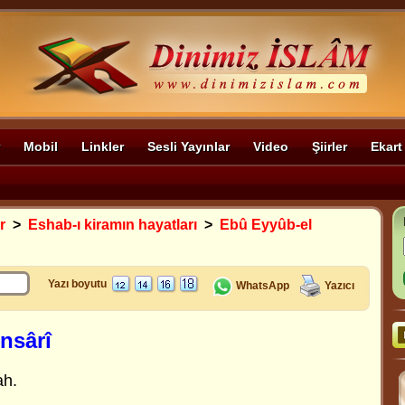
Mobil
Linkler
Sesli Yayınlar
Video
Şiirler
Ekart
r
>
Eshab-ı kiramın hayatları
>
Ebû Eyyûb-el
Yazı boyutu
WhatsApp
Yazıcı
nsârî
ah.