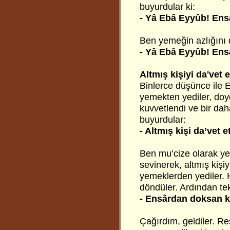
buyurdular ki:
- Yâ Ebâ Eyyûb! Ensâr
Ben yemeğin azlığını 
- Yâ Ebâ Eyyûb! Ensâr
Altmış kişiyi da'vet e
Binlerce düşünce ile E
yemekten yediler, doyd
kuvvetlendi ve bir daha
buyurdular:
- Altmış kişi da’vet e
Ben mu’cize olarak y
sevinerek, altmış kişi
yemeklerden yediler. 
döndüler. Ardından te
- Ensârdan doksan ki
Çağırdım, geldiler. Re