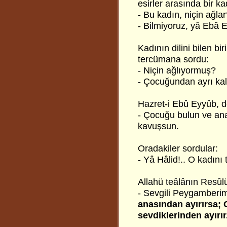
esirler arasında bir k
- Bu kadın, niçin ağla
- Bilmiyoruz, yâ Ebâ 
Kadının dilini bilen b
tercümana sordu:
- Niçin ağlıyormuş?
- Çocuğundan ayrı ka
Hazret-i Ebû Eyyûb, de
- Çocuğu bulun ve anas
kavuşsun.
Oradakiler sordular:
- Yâ Hâlid!.. O kadın
Allahü teâlânın Resûl
- Sevgili Peygamberimi
anasından ayırırsa;
sevdiklerinden ayırır