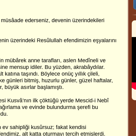
 müsâade ederseniz, devenin üzerindekileri
in üzerindeki Resûlullah efendimizin eşyalarını
 mübârek anne tarafları, aslen Medîneli ve
sine mensup idiler. Bu yüzden, akrabâydılar.
 katına taşındı. Böylece onüç yıllık çileli,
e günleri bitmiş, huzurlu günler, güzel haftalar,
lar, büyük asırlar başlamıştı.
i Kusvâ’nın ilk çöktüğü yerde Mescid-i Nebî
 ağırlama ve evinde bulundurma şerefi bu
ldu.
ev sahipliği kusûrsuz; fakat kendisi
dimiz, alt katta oturmayı tercih etmişlerdi.