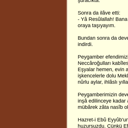
şuracıkta.
Sonra da ilâve etti:
- Yâ Resûlallah! Bana
oraya taşıyayım.
Bundan sonra da deven
indirdi.
Peygamber efendimizin
Neccâroğulları kabîle
Eşyalar hemen, evin alt
işkencelerle dolu Mekk
nûrlu aylar, ihlâslı yıl
Peygamberimizin deves
inşâ edilinceye kadar
mübârek zâta nasîb o
Hazret-i Ebû Eyyûb’un 
huzursuzdu. Çünkü Efen