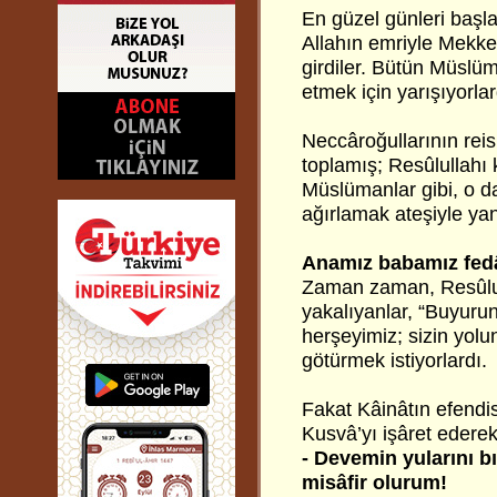
En güzel günleri başla
Allahın emriyle Mekke
girdiler. Bütün Müslüm
etmek için yarışıyorlar
Neccâroğullarının reis
toplamış; Resûlullahı
Müslümanlar gibi, o da
ağırlamak ateşiyle ya
Anamız babamız fed
Zaman zaman, Resûlull
yakalıyanlar, “Buyuru
herşeyimiz; sizin yolu
götürmek istiyorlardı.
Fakat Kâinâtın efendi
Kusvâ’yı işâret ederek
- Devemin yularını b
misâfir olurum!