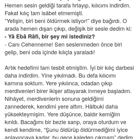
Hemen sesin geldiği tarafa fırlayıp, kılıcımı indirdim.
Fakat kılıç tam isâbet etmemişti.
“Yetişin, biri beni öldürmek istiyor!” diye bağırdı. O
arada hemen dışarı çıkıp, değişik bir sesle dedim ki:
- Yâ Ebâ Râfi, bir şey mi istediniz?
- Canı Cehenneme! Sen seslenmeden önce biri
gelip, beni oda içinde kılıçla yaraladı!
Artık hedefimi tam tesbit etmiştim. İyi bir kılıç darbesi
daha indirdim. Yine yıkılmadı. Bu defa kılıcımı
karnına soktum. Yere yıkılınca, odadan çıkıp
merdivenleri birer ikişer atlayarak inmeye başladım.
Nihâyet, merdivenlerin sonuna geldiğimi
zannederek, kendimi yere attım. Hâlbuki daha
yüksekteymişim. Yere düşünce, baldır kemiğim
kırıldı. Bacağımı bir bezle sarıp, oraya oturdum ve
kendi kendime, “Şunu öldürüp öldürmediğimi iyice
anlayıncaya kadar, bu gece kaleden çıkmam” dedim.