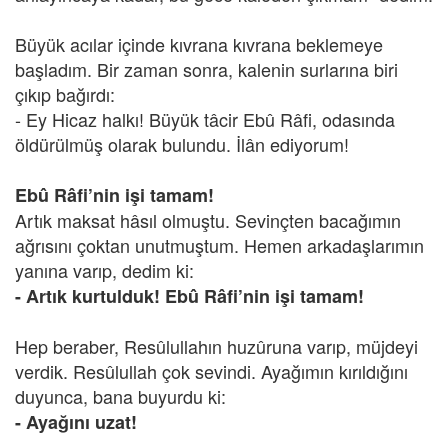
Büyük acılar içinde kıvrana kıvrana beklemeye
başladım. Bir zaman sonra, kalenin surlarına biri
çıkıp bağırdı:
- Ey Hicaz halkı! Büyük tâcir Ebû Râfi, odasında
öldürülmüş olarak bulundu. İlân ediyorum!
Ebû Râfi’nin işi tamam!
Artık maksat hâsıl olmuştu. Sevinçten bacağımın
ağrısını çoktan unutmuştum. Hemen arkadaşlarımın
yanına varıp, dedim ki:
- Artık kurtulduk! Ebû Râfi’nin işi tamam!
Hep beraber, Resûlullahın huzûruna varıp, müjdeyi
verdik. Resûlullah çok sevindi. Ayağımın kırıldığını
duyunca, bana buyurdu ki:
- Ayağını uzat!