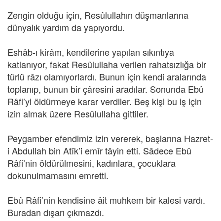
Zengin olduğu için, Resûlullahın düşmanlarına
dünyalık yardım da yapıyordu.
Eshâb-ı kirâm, kendilerine yapılan sıkıntıya
katlanıyor, fakat Resûlullaha verilen rahatsızlığa bir
türlü râzı olamıyorlardı. Bunun için kendi aralarında
toplanıp, bunun bir çâresini aradılar. Sonunda Ebû
Râfi’yi öldürmeye karar verdiler. Beş kişi bu iş için
izin almak üzere Resûlullaha gittiler.
Peygamber efendimiz izin vererek, başlarına Hazret-
i Abdullah bin Atîk’i emîr tâyin etti. Sâdece Ebû
Râfi’nin öldürülmesini, kadınlara, çocuklara
dokunulmamasını emretti.
Ebû Râfi’nin kendisine âit muhkem bir kalesi vardı.
Buradan dışarı çıkmazdı.