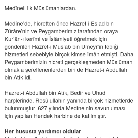
Medîneli ilk Müslümanlardan.
Medîne’de, hicretten önce Hazret-i Es’ad bin
Zürâre’nin ve Peygamberimiz tarafından oraya
Kur’ân-ı kerîmi ve İslâmiyeti öğretmek için
gönderilen Hazret-i Mus’ab bin Umeyr’in tebliğ
hizmetleri sebebiyle birçok kimse îmân etmişti. Daha
Peygamberimizin hicreti gerçekleşmeden Müslüman
olmakla şereflenenlerden biri de Hazret-i Abdullah
bin Atîk idi.
Hazret-i Abdullah bin Atîk, Bedir ve Uhud
harplerinde, Resûlullahın yanında birçok hizmetlerde
bulunmuştur. 627 yılında Medîne’nin savunulması
için yapılan Hendek harbine de katılmıştır.
Her hususta yardımcı oldular