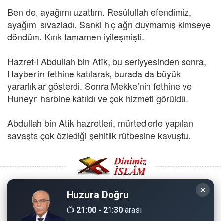
Ben de, ayağımı uzattım. Resûlullah efendimiz,
ayağımı sıvazladı. Sanki hiç ağrı duymamış kimseye
döndüm. Kırık tamamen iyileşmişti.
Hazret-i Abdullah bin Atîk, bu seriyyesinden sonra,
Hayber’in fethine katılarak, burada da büyük
yararlıklar gösterdi. Sonra Mekke’nin fethine ve
Huneyn harbine katıldı ve çok hizmeti görüldü.
Abdullah bin Atîk hazretleri, mürtedlerle yapılan
savaşta çok özlediği şehitlik rütbesine kavuştu.
×
Huzura Doğru
Copyright © 2008 - Dinimiz İslam. Her Hakkı Saklıdır.
📺
21:00 - 21:30
arası