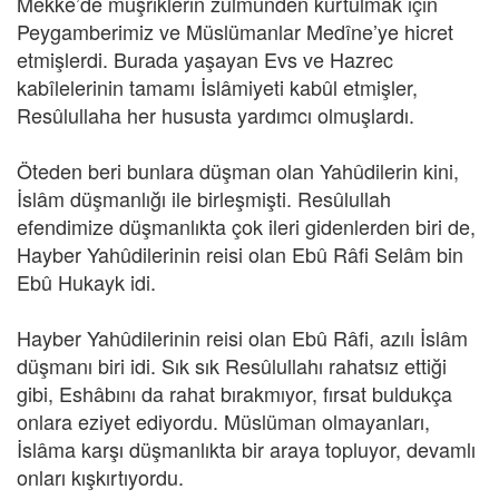
Mekke’de müşriklerin zulmünden kurtulmak için
Peygamberimiz ve Müslümanlar Medîne’ye hicret
etmişlerdi. Burada yaşayan Evs ve Hazrec
kabîlelerinin tamamı İslâmiyeti kabûl etmişler,
Resûlullaha her hususta yardımcı olmuşlardı.
Öteden beri bunlara düşman olan Yahûdilerin kini,
İslâm düşmanlığı ile birleşmişti. Resûlullah
efendimize düşmanlıkta çok ileri gidenlerden biri de,
Hayber Yahûdilerinin reisi olan Ebû Râfi Selâm bin
Ebû Hukayk idi.
Hayber Yahûdilerinin reisi olan Ebû Râfi, azılı İslâm
düşmanı biri idi. Sık sık Resûlullahı rahatsız ettiği
gibi, Eshâbını da rahat bırakmıyor, fırsat buldukça
onlara eziyet ediyordu. Müslüman olmayanları,
İslâma karşı düşmanlıkta bir araya topluyor, devamlı
onları kışkırtıyordu.