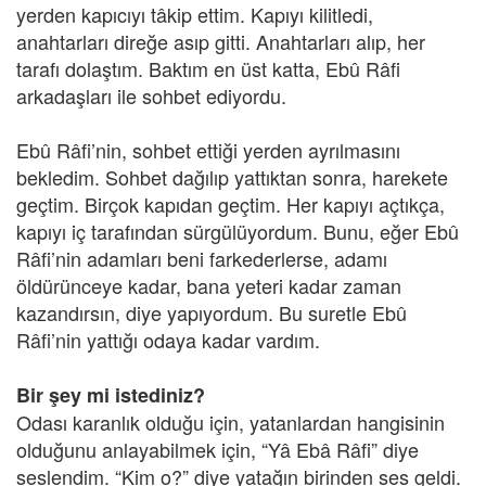
yerden kapıcıyı tâkip ettim. Kapıyı kilitledi,
anahtarları direğe asıp gitti. Anahtarları alıp, her
tarafı dolaştım. Baktım en üst katta, Ebû Râfi
arkadaşları ile sohbet ediyordu.
Ebû Râfi’nin, sohbet ettiği yerden ayrılmasını
bekledim. Sohbet dağılıp yattıktan sonra, harekete
geçtim. Birçok kapıdan geçtim. Her kapıyı açtıkça,
kapıyı iç tarafından sürgülüyordum. Bunu, eğer Ebû
Râfi’nin adamları beni farkederlerse, adamı
öldürünceye kadar, bana yeteri kadar zaman
kazandırsın, diye yapıyordum. Bu suretle Ebû
Râfi’nin yattığı odaya kadar vardım.
Bir şey mi istediniz?
Odası karanlık olduğu için, yatanlardan hangisinin
olduğunu anlayabilmek için, “Yâ Ebâ Râfi” diye
seslendim. “Kim o?” diye yatağın birinden ses geldi.