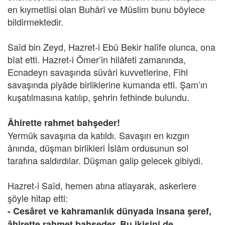
en kıymetlisi olan Buhârî ve Müslim bunu böylece
bildirmektedir.
Saîd bin Zeyd, Hazret-i Ebû Bekir halîfe olunca, ona
bîat etti. Hazret-i Ömer’in hilâfeti zamanında,
Ecnadeyn savaşında süvâri kuvvetlerine, Fihl
savaşında piyâde birliklerine kumanda etti. Şam’ın
kuşatılmasına katılıp, şehrin fethinde bulundu.
Âhirette rahmet bahşeder!
Yermük savaşına da katıldı. Savaşın en kızgın
ânında, düşman birlikleri İslâm ordusunun sol
tarafına saldırdılar. Düşman galip gelecek gibiydi.
Hazret-i Saîd, hemen atına atlayarak, askerlere
şöyle hitap etti:
- Cesâret ve kahramanlık dünyada insana şeref,
âhirette rahmet bahşeder. Bu ikisini de