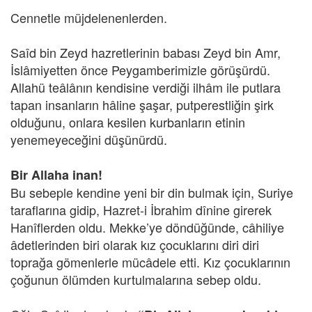
Cennetle müjdelenenlerden.
Saîd bin Zeyd hazretlerinin babası Zeyd bin Amr,
İslâmiyetten önce Peygamberimizle görüşürdü.
Allahü teâlânın kendisine verdiği ilhâm ile putlara
tapan insanların hâline şaşar, putperestliğin şirk
olduğunu, onlara kesilen kurbanların etinin
yenemeyeceğini düşünürdü.
Bir Allaha inan!
Bu sebeple kendine yeni bir din bulmak için, Suriye
taraflarına gidip, Hazret-i İbrahim dînine girerek
Hanîflerden oldu. Mekke’ye döndüğünde, câhiliye
âdetlerinden biri olarak kız çocuklarını diri diri
toprağa gömenlerle mücâdele etti. Kız çocuklarının
çoğunun ölümden kurtulmalarına sebep oldu.