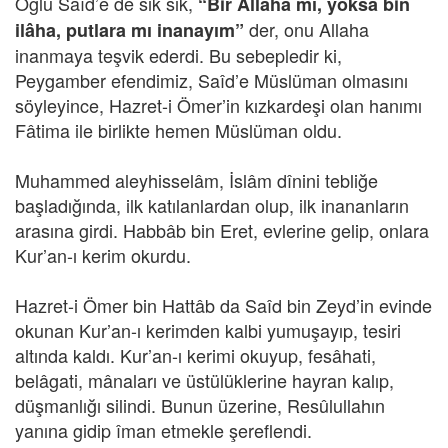
Oğlu Saîd’e de sık sık,
“Bir Allaha mı, yoksa bin
der, onu Allaha
ilâha, putlara mı inanayım”
inanmaya teşvik ederdi. Bu sebepledir ki,
Peygamber efendimiz, Saîd’e Müslüman olmasını
söyleyince, Hazret-i Ömer’in kızkardeşi olan hanımı
Fâtima ile birlikte hemen Müslüman oldu.
Muhammed aleyhisselâm, İslâm dînini tebliğe
başladığında, ilk katılanlardan olup, ilk inananların
arasına girdi. Habbâb bin Eret, evlerine gelip, onlara
Kur’an-ı kerim okurdu.
Hazret-i Ömer bin Hattâb da Saîd bin Zeyd’in evinde
okunan Kur’an-ı kerimden kalbi yumuşayıp, tesiri
altında kaldı. Kur’an-ı kerimi okuyup, fesâhati,
belâgati, mânaları ve üstülüklerine hayran kalıp,
düşmanlığı silindi. Bunun üzerine, Resûlullahın
yanına gidip îman etmekle şereflendi.