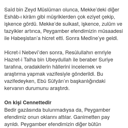
Saîd bin Zeyd Müslüman olunca, Mekke’deki diğer
Eshâb-ı kirâm gibi müşriklerden çok eziyet çekip,
işkence gördü. Mekke’de suikast, işkence, zulüm ve
tazyikler artınca, Peygamber efendimizin müsaadesi
ile Habeşistan’a hicret etti. Sonra Medîne’ye geldi.
Hicret-i Nebevî’den sonra, Resûlullahın emriyle
Hazret-i Talha bin Ubeydullah ile beraber Suriye
tarafına, oradakilerin hâllerini incelemek ve
araştırma yapmak vazifesiyle gönderildi. Bu
vazifedeyken, Ebû Süfyân’ın başkanlığındaki
kervanın durumunu araştırdı.
On kişi Cennettedir
Bedir gazâsında bulunmadıysa da, Peygamber
efendimiz onun oklarını attılar. Ganimetten pay
ayrıldı. Peygamber efendimizin diğer bütün