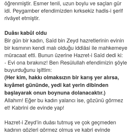
öğrenmiştir. Esmer tenli, uzun boylu ve saçları gür
idi. Peygamber efendimizden kırksekiz hadis-i şerif
rivâyet etmiştir.
Duâsı kabûl oldu
Bir gün bir kadın, Saîd bin Zeyd hazretlerinin evinin
bir kısmının kendi malı olduğu iddiâsi ile mahkemeye
müracaat etti. Bunun üzerine Hazret-i Saîd dedi ki:
- Evi ona bırakınız! Ben Resûlullah efendimizin şöyle
buyurduğunu işittim:
(Her kim, hakkı olmaksızın bir karış yer alırsa,
kıyâmet gününde, yedi kat yerin dibinden
başlayarak onun boynuna dolanacaktır.)
Allahım! Eğer bu kadın yalancı ise, gözünü görmez
et! Kabrini de evinde yap!
Hazret-i Zeyd’in duâsı tutmuş ve çok geçmeden
kadının gözleri görmez olmuş ve kabri evinde