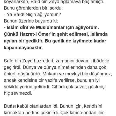
koyarlarken, Saîd bin Zeyd ağlamaya başlamıştı.
Bunu görenlerden biri sordu:
- Yâ Saîd! Niçin ağlıyorsun?
Bunun üzerine buyurdu ki:
- İslâm dîni ve Müslümanlar için ağlıyorum.
Çünkü Hazret-i Ömer’in şehit edilmesi, İslâmda
açılan bir gediktir. Bu gedik de kıyâmete kadar
kapanmayacaktır.
Saîd bin Zeyd hazretleri, zamanını devamlı ibâdetle
geçirirdi. Dünya ve dünya nîmetlerinden daha çok
âhireti düşünürdü. Makam ve mevkiyi hiç düşünmez,
ancak kendisine bir vazife verilirse, bunu en iyi
şekilde yerine getirirdi. Cihâdı çok sever, gösterişi
hiç sevmezdi.
Duâsı kabûl olanlardan idi. Bunun için, kendisini
kırmaktan herkes çekinirdi. Çok kimse ondan ilim