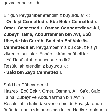
gazvelerine katıldı.
Bir gün Peygamber efendimiz buyurdular ki:
- On kişi Cennettedir. Ebû Bekir Cennettedir.
Ömer, Cennettedir. Osman Cennettedir ve Ali,
Zübeyr, Talha, Abdurrahman bin Avf, Ebû
Ubeyde bin Cerrâh, Sa’d bin Ebî Vakkâs
Peygamberimiz bu dokuz kişiyi
Cennettedirler.
zikredip, sustular. Eshâb-ı kirâm suâl ettiler:
- Yâ Resûlallah onuncusu kimdir?
Resûlullah efendimiz buyurdu ki:
- Saîd bin Zeyd Cennettedir.
Saîd bin Cübeyr der ki:
Hazret-i Ebû Bekir, Ömer, Osman, Ali, Sa’d, Saîd,
Talha, Zübeyr ve Abdurrahman bin Avf’ın
Resûlullahın katındaki yerleri bir idi. Savaşta onun
önünde, namazda arkasında idiler. Hadis kitaplarının