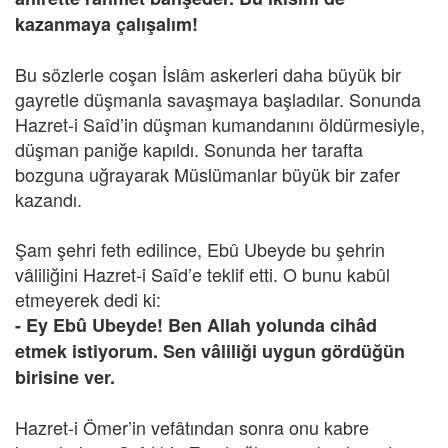
kazanmaya çalışalım!
Bu sözlerle coşan İslâm askerleri daha büyük bir
gayretle düşmanla savaşmaya başladılar. Sonunda
Hazret-i Saîd’in düşman kumandanını öldürmesiyle,
düşman paniğe kapıldı. Sonunda her tarafta
bozguna uğrayarak Müslümanlar büyük bir zafer
kazandı.
Şam şehri feth edilince, Ebû Ubeyde bu şehrin
vâliliğini Hazret-i Saîd’e teklif etti. O bunu kabûl
etmeyerek dedi ki:
- Ey Ebû Ubeyde! Ben Allah yolunda cihâd
etmek istiyorum. Sen vâliliği uygun gördüğün
birisine ver.
Hazret-i Ömer’in vefâtından sonra onu kabre