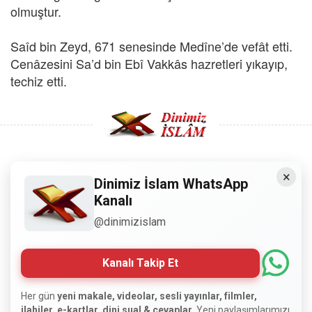
olmuştur.
Saîd bin Zeyd, 671 senesinde Medîne’de vefât etti.
Cenâzesini Sa’d bin Ebî Vakkâs hazretleri yıkayıp,
techiz etti.
×
Copyright © 2008 - Dinimiz İslam. Her Hakkı Saklıdır.
Dinimiz İslam WhatsApp
Kanalı
Sitemizdeki bilgiler, bütün insanların istifadesi için
@dinimizislam
hazırlanmıştır. Orijinaline sadık kalmak şartıyla, izin
almaya gerek kalmadan, herkes istediği gibi alıp istifade
edebilir.
Kanalı Takip Et
Normal Siteyi Göster
Her gün
yeni makale, videolar, sesli yayınlar, filmler,
ilahiler, e-kartlar, dini sual & cevaplar.
Yeni paylaşımlarımızı