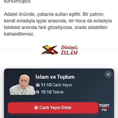
kurtulmuştur.
Adalet önünde, çobanla sultan eşittir. Bir patron,
kendi evladıyla işçisi arasında, bir hoca da evladıyla
talebesi arsında fark gözetiyorsa, orada adaletten
bahsedilemez.
Copyright © 2008 - Dinimiz İslam. Her Hakkı Saklıdır.
×
İslam ve Toplum
Sitemizdeki bilgiler, bütün insanların istifadesi için
📻
11:10
Canlı Yayın
hazırlanmıştır. Orijinaline sadık kalmak şartıyla, izin
🔄
15:10
Tekrar
almaya gerek kalmadan, herkes istediği gibi alıp istifade
edebilir.
Canlı Yayın Dinle
Normal Siteyi Göster