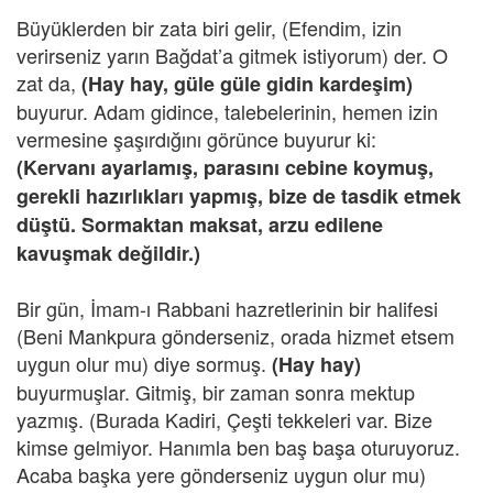
Büyüklerden bir zata biri gelir, (Efendim, izin
verirseniz yarın Bağdat’a gitmek istiyorum) der. O
zat da,
(Hay hay, güle güle gidin kardeşim)
buyurur. Adam gidince, talebelerinin, hemen izin
vermesine şaşırdığını görünce buyurur ki:
(Kervanı ayarlamış, parasını cebine koymuş,
gerekli hazırlıkları yapmış, bize de tasdik etmek
düştü. Sormaktan maksat, arzu edilene
kavuşmak
değildir.)
Bir gün, İmam-ı Rabbani hazretlerinin bir halifesi
(Beni Mankpura gönderseniz, orada hizmet etsem
uygun olur mu) diye sormuş.
(Hay hay)
buyurmuşlar. Gitmiş, bir zaman sonra mektup
yazmış. (Burada Kadiri, Çeşti tekkeleri var. Bize
kimse gelmiyor. Hanımla ben baş başa oturuyoruz.
Acaba başka yere gönderseniz uygun olur mu)