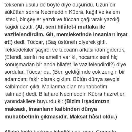
tekkenin usulü de böyle diye düşündü. Uzun bir
sükûttan sonra Necmeddin Kübrâ, kağıt ve kalem
istedi, bir şeyler yazdı ve tüccarı çağırarak yazdığı
kağıdı uzattı.
(Al, seni hilâfet-i mutlaka ile
vazifelendirdim. Git, memleketinde insanları irşat
dedi. Tüccar, (Baş üstüne!) diyerek gitti.
et!)
Tekkedekiler şaşırdı ve tüccarın arkasından giderek,
(Efendi, senin ne amelin var ki, hocamız seni hiç
konuşmadan bir anda hilafet ile vazifelendirdi?) diye
sordular. Tüccar da, (Ben geldiğimde çok zengin bir
adamdım; fakir olarak çıktım. Bütün dünya sevgisi
kalbimden çıktı. Mallarıma olan muhabbetim
kalmadı) dedi. Bilahare Necmeddin Kübra hazretleri
yanındakilere buyurdu ki:
(Bizim irşadımızın
maksadı, insanların kalbinden dünya
muhabbetinin çıkmasıdır. Maksat hâsıl oldu.)
Allahü teâlâ herkese istediği yolu açar. Cennete