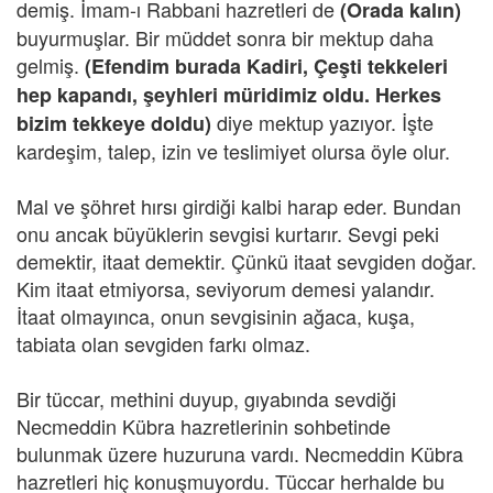
demiş. İmam-ı Rabbani hazretleri de
(Orada kalın)
buyurmuşlar. Bir müddet sonra bir mektup daha
gelmiş.
(Efendim burada Kadiri, Çeşti tekkeleri
hep kapandı, şeyhleri müridimiz oldu. Herkes
diye mektup yazıyor. İşte
bizim tekkeye doldu)
kardeşim, talep, izin ve teslimiyet olursa öyle olur.
Mal ve şöhret hırsı girdiği kalbi harap eder. Bundan
onu ancak büyüklerin sevgisi kurtarır. Sevgi peki
demektir, itaat demektir. Çünkü itaat sevgiden doğar.
Kim itaat etmiyorsa, seviyorum demesi yalandır.
İtaat olmayınca, onun sevgisinin ağaca, kuşa,
tabiata olan sevgiden farkı olmaz.
Bir tüccar, methini duyup, gıyabında sevdiği
Necmeddin Kübra hazretlerinin sohbetinde
bulunmak üzere huzuruna vardı. Necmeddin Kübra
hazretleri hiç konuşmuyordu. Tüccar herhalde bu