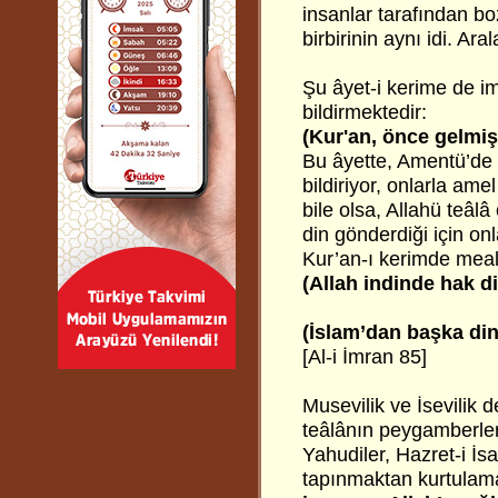
insanlar tarafından b
birbirinin aynı idi. Ara
Şu âyet-i kerime de i
bildirmektedir:
(Kur'an, önce gelmiş 
Bu âyette, Amentü’de y
bildiriyor, onlarla am
bile olsa, Allahü teâlâ
din gönderdiği için on
Kur’an-ı kerimde meal
(Allah indinde hak di
(İslam’dan başka din 
[Al-i İmran 85]
Musevilik ve İsevilik 
teâlânın peygamberleri
Yahudiler, Hazret-i İsa
tapınmaktan kurtulamad