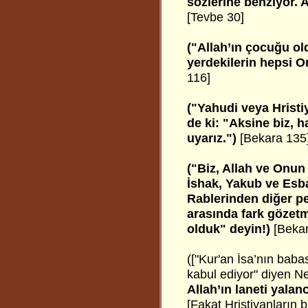
sözlerine benziyor. A
[Tevbe 30]
("Allah’ın çocuğu ol
yerdekilerin hepsi 
116]
("Yahudi veya Hristi
de ki: "Aksine biz, h
uyarız.")
[Bekara 135
("Biz, Allah ve Onun 
İshak, Yakub ve Esbat
Rablerinden diğer pe
arasında fark gözetm
olduk" deyin!)
[Beka
(["Kur'an İsa’nın babas
kabul ediyor" diyen Ne
Allah’ın laneti yalan
[Fakat Hristiyanların b