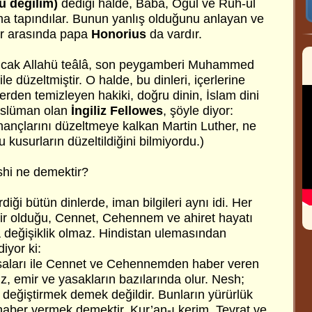
u değilim)
dediği halde, Baba, Oğul ve Ruh-ul
laha tapındılar. Bunun yanlış olduğunu anlayan ve
r arasında papa
Honorius
da vardır.
 ancak Allahü teâlâ, son peygamberi Muhammed
le düzeltmiştir. O halde, bu dinleri, içerlerine
rden temizleyen hakiki, doğru dinin, İslam dini
üslüman olan
İngiliz Fellowes
, şöyle diyor:
 inançlarını düzeltmeye kalkan Martin Luther, ne
u kusurların düzeltildiğini bilmiyordu.)
shi ne demektir?
iği bütün dinlerde, iman bilgileri aynı idi. Her
 bir olduğu, Cennet, Cehennem ve ahiret hayatı
da değişiklik olmaz. Hindistan ulemasından
iyor ki:
aları ile Cennet ve Cehennemden haber veren
z, emir ve yasakların bazılarında olur. Nesh;
 değiştirmek demek değildir. Bunların yürürlük
 haber vermek demektir. Kur’an-ı kerim, Tevrat ve