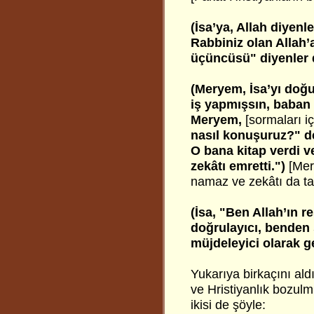
(İsa’ya, Allah diyen
Rabbiniz olan Allah’
üçüncüsü" diyenler d
(Meryem, İsa’yı doğu
iş yapmışsın, baban k
Meryem,
[sormaları i
nasıl konuşuruz?" de
O bana kitap verdi 
zekâtı emretti.")
[Mer
namaz ve zekâtı da tah
(İsa, "Ben Allah’ın 
doğrulayıcı, benden
müjdeleyici olarak g
Yukarıya birkaçını ald
ve Hristiyanlık bozulmuş
ikisi de şöyle: