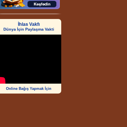
İhlas Vakfı
Dünya İçin Paylaşma Vakti
Online Bağış Yapmak İçin