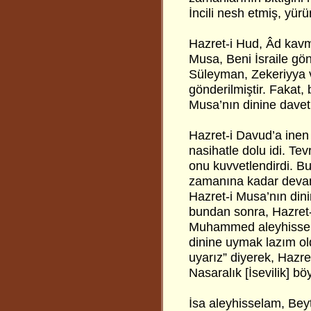
İncili nesh etmiş, yürü
Hazret-i Hud, Âd kavm
Musa, Beni İsraile gö
Süleyman, Zekeriyya v
gönderilmiştir. Fakat, 
Musa’nın dinine davet 
Hazret-i Davud’a inen
nasihatle dolu idi. Te
onu kuvvetlendirdi. Bu
zamanına kadar devam 
Hazret-i Musa’nın dini
bundan sonra, Hazret-
Muhammed aleyhisselam
dinine uymak lazım old
uyarız” diyerek, Hazret
Nasaralık [İsevilik] böy
İsa aleyhisselam, Beyt