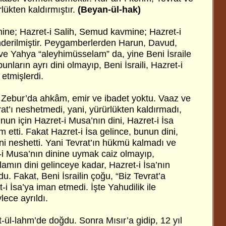
rlükten kaldırmıştır.
(Beyan-ül-hak)
ine; Hazret-i Salih, Semud kavmine; Hazret-i
nderilmiştir. Peygamberlerden Harun, Davud,
e Yahya “aleyhimüsselam” da, yine Beni İsraile
bunların ayrı dini olmayıp, Beni İsraili, Hazret-i
etmişlerdi.
 Zebur’da ahkâm, emir ve ibadet yoktu. Vaaz ve
vrat’ı neshetmedi, yani, yürürlükten kaldırmadı,
nun için Hazret-i Musa’nın dini, Hazret-i İsa
etti. Fakat Hazret-i İsa gelince, bunun dini,
ni neshetti. Yani Tevrat’ın hükmü kalmadı ve
i Musa’nın dinine uymak caiz olmayıp,
ın dini gelinceye kadar, Hazret-i İsa’nın
u. Fakat, Beni İsrailin çoğu, “Biz Tevrat’a
-i İsa’ya iman etmedi. İşte Yahudilik ile
lece ayrıldı.
-ül-lahm’de doğdu. Sonra Mısır’a gidip, 12 yıl