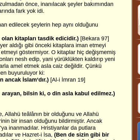
ozulmadan önce, inanılacak şeyler bakımından
larında fark yok idi.
man edilecek şeylerin hep aynı olduğunu
olan kitapları tasdik edicidir.)
[Bekara 97]
er aldığı gibi önceki kitaplara iman etmeyi
el etmeyi göstermiyor. O kitaplar hiç değişmemiş
 onları nesh edip, yani yürüklükten kaldırıp yeni
larla amel etmek asla caiz değildir. Çünkü
en buyuruluyor ki:
n ancak İslam’dır.)
[Al-i İmran 19]
arayan, bilsin ki, o din asla kabul edilmez.)
de, Allahü teâlânın bir olduğunu ve Allahü
nin bir insan olduğunu bildirmiştir. Ancak
’ya inanmadılar. Hristiyanlar da putlara
ılar ve Hazret-i İsa,
(Ben de sizin gibi bir