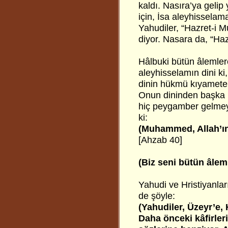
kaldı. Nasıra’ya gelip
için, İsa aleyhissela
Yahudiler, “Hazret-i 
diyor. Nasara da, “Hazr
Hâlbuki bütün âleml
aleyhisselamın dini ki,
dinin hükmü kıyamete 
Onun dininden başka 
hiç peygamber gelmey
ki:
(Muhammed, Allah’ın
[Ahzab 40]
(Biz seni bütün âlem
Yahudi ve Hristiyanlar
de şöyle:
(Yahudiler, Üzeyr’e, 
Daha önceki kâfirler