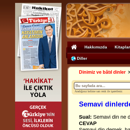
Hakkımızda
Kitaplar
Diller
Dinimiz ve bâtıl dinler
Aradığınız kelime sarı renk ile işaretlenir.
Semavi dinlerd
Sual:
Semavi
din ne
CEVAP
Semavi din demek, hak