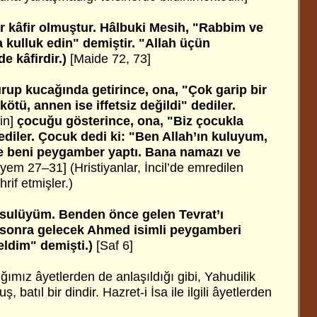
ler kâfir olmuştur. Hâlbuki Mesih, "Rabbim ve
a kulluk edin" demiştir. "Allah üçün
e kâfirdir.)
[Maide 72, 73]
rup kucağında getirince, ona, "Çok garip bir
ötü, annen ise iffetsiz değildi" dediler.
çin]
çocuğu gösterince, ona, "Biz çocukla
diler. Çocuk dedi ki: "Ben Allah’ın kuluyum,
ve beni peygamber yaptı. Bana namazı ve
yem 27–31] (Hristiyanlar, İncil’de emredilen
rif etmişler.)
resulüyüm. Benden önce gelen Tevrat’ı
 sonra gelecek Ahmed isimli peygamberi
eldim" demişti.)
[Saf 6]
ığımız âyetlerden de anlaşıldığı gibi, Yahudilik
, batıl bir dindir. Hazret-i İsa ile ilgili âyetlerden