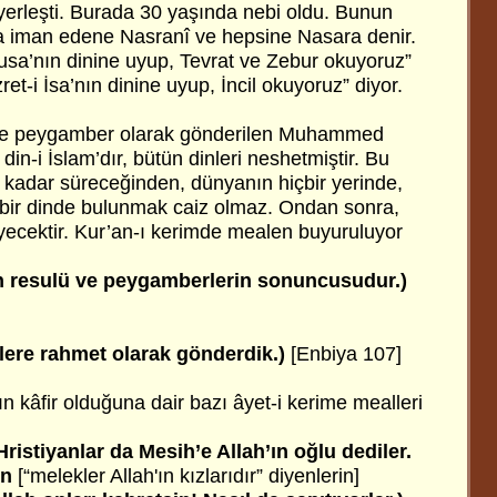
 yerleşti. Burada 30 yaşında nebi oldu. Bunun
ma iman edene Nasranî ve hepsine Nasara denir.
Musa’nın dinine uyup, Tevrat ve Zebur okuyoruz”
et-i İsa’nın dinine uyup, İncil okuyoruz” diyor.
ere peygamber olarak gönderilen Muhammed
 din-i İslam’dır, bütün dinleri neshetmiştir. Bu
kadar süreceğinden, dünyanın hiçbir yerinde,
bir dinde bulunmak caiz olmaz. Ondan sonra,
ecektir. Kur’an-ı kerimde mealen buyuruluyor
 resulü ve peygamberlerin sonuncusudur.)
lere rahmet olarak gönderdik.)
[Enbiya 107]
ın kâfir olduğuna dair bazı âyet-i kerime mealleri
Hristiyanlar da Mesih’e Allah’ın oğlu dediler.
in
[“melekler Allah'ın kızlarıdır” diyenlerin]