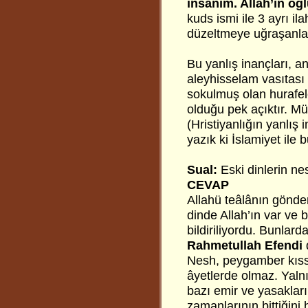
insanım. Allah’ın oğl
kuds ismi ile 3 ayrı i
düzeltmeye uğraşanla
Bu yanlış inançları,
aleyhisselam vasıtası i
sokulmuş olan hurafele
olduğu pek açıktır. M
(Hristiyanlığın yanlış
yazık ki İslamiyet ile b
Sual:
Eski dinlerin ne
CEVAP
Allahü teâlânın gönderd
dinde Allah’ın var ve
bildiriliyordu. Bunlar
Rahmetullah Efendi
d
Nesh, peygamber kıss
âyetlerde olmaz. Yalnı
bazı emir ve yasakları
zamanlarının bittiğini