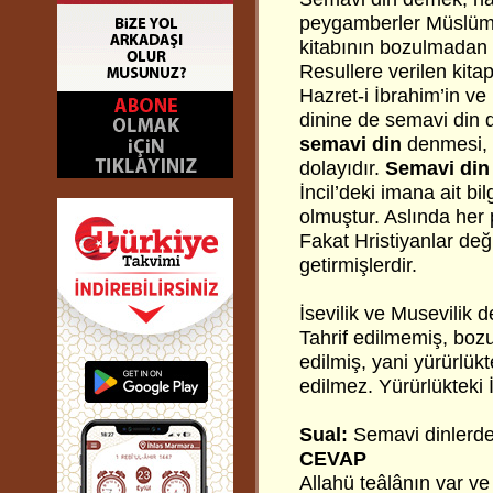
peygamberler Müslüman
kitabının bozulmadan ö
Resullere verilen kitap
Hazret-i İbrahim’in ve
dinine de semavi din d
semavi din
denmesi, 
dolayıdır.
Semavi din
İncil’deki imana ait bilg
olmuştur. Aslında her 
Fakat Hristiyanlar deği
getirmişlerdir.
İsevilik ve Musevilik d
Tahrif edilmemiş, bozul
edilmiş, yani yürürlükt
edilmez. Yürürlükteki
Sual:
Semavi dinlerde
CEVAP
Allahü teâlânın var ve 