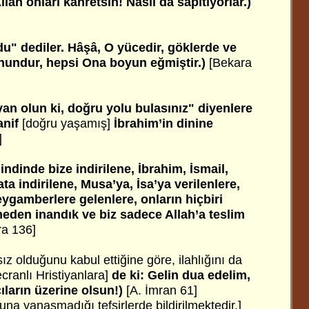
llah onları kahretsin! Nasıl da sapıtıyorlar.)
du" dediler. Hâşâ, O yücedir, göklerde ve
Onundur, hepsi Ona boyun eğmiştir.)
[Bekara
yan olun ki, doğru yolu bulasınız" diyenlere
anif
[doğru yaşamış]
İbrahim’in dinine
]
indinde bize indirilene, İbrahim, İsmail,
a indirilene, Musa’ya, İsa’ya verilenlere,
ygamberlere gelenlere, onların hiçbiri
eden inandık ve biz sadece Allah’a teslim
ra 136]
ız olduğunu kabul ettiğine göre, ilahlığını da
cranlı Hristiyanlara]
de ki: Gelin dua edelim,
cıların üzerine olsun!)
[A. İmran 61]
una yanaşmadığı tefsirlerde bildirilmektedir.]