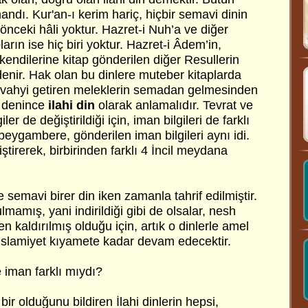
dı. Kur'an-ı kerim hariç, hiçbir semavi dinin
nceki hâli yoktur. Hazret-i Nuh’a ve diğer
ların ise hiç biri yoktur. Hazret-i Âdem’in,
 kendilerine kitap gönderilen diğer Resullerin
enir. Hak olan bu dinlere muteber kitaplarda
vahyi getiren meleklerin semadan gelmesinden
denince
ilahi din
olarak anlamalıdır. Tevrat ve
iler de değiştirildiği için, iman bilgileri de farklı
peygambere, gönderilen iman bilgileri aynı idi.
ştirerek, birbirinden farklı 4 İncil meydana
e semavi birer din iken zamanla tahrif edilmiştir.
mamış, yani indirildiği gibi de olsalar, nesh
en kaldırılmış olduğu için, artık o dinlerle amel
 İslamiyet kıyamete kadar devam edecektir.
 iman farklı mıydı?
bir olduğunu bildiren İlahi dinlerin hepsi,