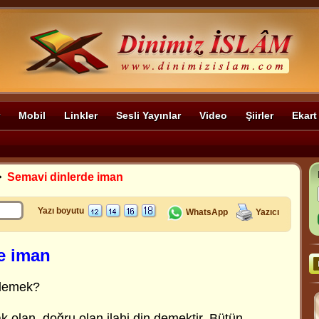
Mobil
Linkler
Sesli Yayınlar
Video
Şiirler
Ekart
>
Semavi dinlerde iman
Yazı boyutu
WhatsApp
Yazıcı
e iman
 demek?
 olan, doğru olan ilahi din demektir. Bütün