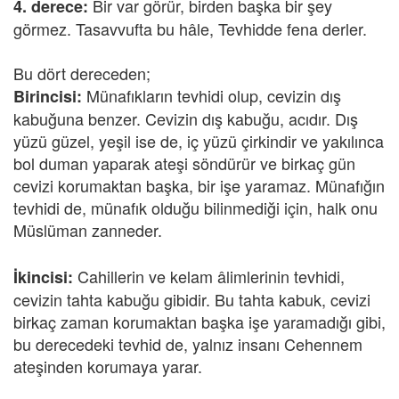
Bir var görür, birden başka bir şey
4. derece:
görmez. Tasavvufta bu hâle, Tevhidde fena derler.
Bu dört dereceden;
Münafıkların tevhidi olup, cevizin dış
Birincisi:
kabuğuna benzer. Cevizin dış kabuğu, acıdır. Dış
yüzü güzel, yeşil ise de, iç yüzü çirkindir ve yakılınca
bol duman yaparak ateşi söndürür ve birkaç gün
cevizi korumaktan başka, bir işe yaramaz. Münafığın
tevhidi de, münafık olduğu bilinmediği için, halk onu
Müslüman zanneder.
Cahillerin ve kelam âlimlerinin tevhidi,
İkincisi:
cevizin tahta kabuğu gibidir. Bu tahta kabuk, cevizi
birkaç zaman korumaktan başka işe yaramadığı gibi,
bu derecedeki tevhid de, yalnız insanı Cehennem
ateşinden korumaya yarar.