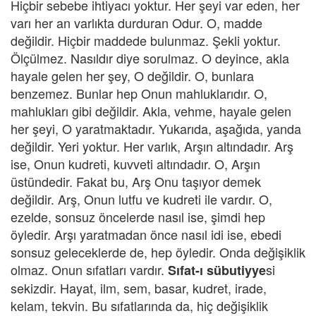
Hiçbir sebebe ihtiyacı yoktur. Her şeyi var eden, her
varı her an varlıkta durduran Odur. O, madde
değildir. Hiçbir maddede bulunmaz. Şekli yoktur.
Ölçülmez. Nasıldır diye sorulmaz. O deyince, akla
hayale gelen her şey, O değildir. O, bunlara
benzemez. Bunlar hep Onun mahluklarıdır. O,
mahlukları gibi değildir. Akla, vehme, hayale gelen
her şeyi, O yaratmaktadır. Yukarıda, aşağıda, yanda
değildir. Yeri yoktur. Her varlık, Arşın altındadır. Arş
ise, Onun kudreti, kuvveti altındadır. O, Arşın
üstündedir. Fakat bu, Arş Onu taşıyor demek
değildir. Arş, Onun lutfu ve kudreti ile vardır. O,
ezelde, sonsuz öncelerde nasıl ise, şimdi hep
öyledir. Arşı yaratmadan önce nasıl idi ise, ebedi
sonsuz geleceklerde de, hep öyledir. Onda değişiklik
olmaz. Onun sıfatları vardır.
si
Sıfat-ı sübutiyye
sekizdir. Hayat, ilm, sem, basar, kudret, irade,
kelam, tekvin. Bu sıfatlarında da, hiç değişiklik