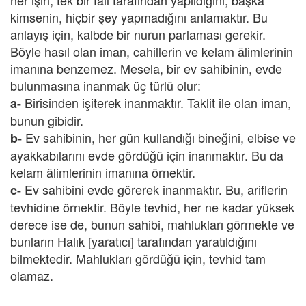
her işin, tek bir fail tarafından yapıldığını, başka
kimsenin, hiçbir şey yapmadığını anlamaktır. Bu
anlayış için, kalbde bir nurun parlaması gerekir.
Böyle hasıl olan iman, cahillerin ve kelam âlimlerinin
imanına benzemez. Mesela, bir ev sahibinin, evde
bulunmasına inanmak üç türlü olur:
Birisinden işiterek inanmaktır. Taklit ile olan iman,
a-
bunun gibidir.
Ev sahibinin, her gün kullandığı bineğini, elbise ve
b-
ayakkabılarını evde gördüğü için inanmaktır. Bu da
kelam âlimlerinin imanına örnektir.
Ev sahibini evde görerek inanmaktır. Bu, ariflerin
c-
tevhidine örnektir. Böyle tevhid, her ne kadar yüksek
derece ise de, bunun sahibi, mahlukları görmekte ve
bunların Halık [yaratıcı] tarafından yaratıldığını
bilmektedir. Mahlukları gördüğü için, tevhid tam
olamaz.