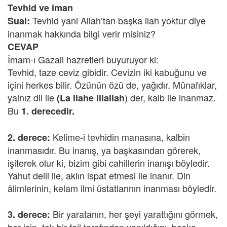
Tevhid ve iman
Tevhid yani Allah’tan başka ilah yoktur diye
Sual:
inanmak hakkında bilgi verir misiniz?
CEVAP
İmam-ı Gazali hazretleri buyuruyor ki:
Tevhid, taze ceviz gibidir. Cevizin iki kabuğunu ve
içini herkes bilir. Özünün özü de, yağıdır. Münafıklar,
yalnız dil ile
) der, kalb ile inanmaz.
(La ilahe illallah
Bu
1. derecedir.
Kelime-i tevhidin manasına, kalbin
2. derece:
inanmasıdır. Bu inanış, ya başkasından görerek,
işiterek olur ki, bizim gibi cahillerin inanışı böyledir.
Yahut delil ile, aklın ispat etmesi ile inanır. Din
âlimlerinin, kelam ilmi üstatlarının inanması böyledir.
Bir yaratanın, her şeyi yarattığını görmek,
3. derece: