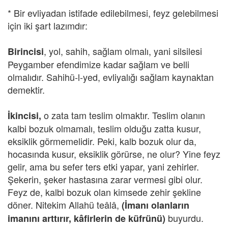
* Bir evliyadan istifade edilebilmesi, feyz gelebilmesi
için iki şart lazımdır:
, yol, sahih, sağlam olmalı, yani silsilesi
Birincisi
Peygamber efendimize kadar sağlam ve belli
olmalıdır. Sahihü-l-yed, evliyalığı sağlam kaynaktan
demektir.
o zata tam teslim olmaktır. Teslim olanın
İkincisi,
kalbi bozuk olmamalı, teslim olduğu zatta kusur,
eksiklik görmemelidir. Peki, kalb bozuk olur da,
hocasında kusur, eksiklik görürse, ne olur? Yine feyz
gelir, ama bu sefer ters etki yapar, yani zehirler.
Şekerin, şeker hastasına zarar vermesi gibi olur.
Feyz de, kalbi bozuk olan kimsede zehir şekline
döner. Nitekim Allahü teâlâ,
(İmanı olanların
buyurdu.
imanını arttırır, kâfirlerin de küfrünü)