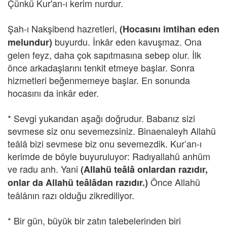
Çünkü Kur'an-ı kerim nurdur.
Şah-ı Nakşibend hazretleri,
(Hocasını imtihan eden
buyurdu. İnkâr eden kavuşmaz. Ona
melundur)
gelen feyz, daha çok sapıtmasına sebep olur. İlk
önce arkadaşlarını tenkit etmeye başlar. Sonra
hizmetleri beğenmemeye başlar. En sonunda
hocasını da inkâr eder.
* Sevgi yukarıdan aşağı doğrudur. Babanız sizi
sevmese siz onu sevemezsiniz. Binaenaleyh Allahü
teâlâ bizi sevmese biz onu sevemezdik. Kur’an-ı
kerimde de böyle buyuruluyor: Radıyallahü anhüm
ve radu anh. Yani
(Allahü teâlâ onlardan razıdır,
Önce Allahü
onlar da Allahü teâlâdan razıdır.)
teâlânın razı olduğu zikrediliyor.
* Bir gün, büyük bir zatın talebelerinden biri