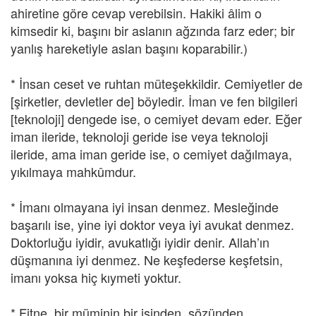
ahiretine göre cevap verebilsin. Hakiki âlim o
kimsedir ki, başını bir aslanın ağzında farz eder; bir
yanlış hareketiyle aslan başını koparabilir.)
* İnsan ceset ve ruhtan müteşekkildir. Cemiyetler de
[şirketler, devletler de] böyledir. İman ve fen bilgileri
[teknoloji] dengede ise, o cemiyet devam eder. Eğer
iman ileride, teknoloji geride ise veya teknoloji
ileride, ama iman geride ise, o cemiyet dağılmaya,
yıkılmaya mahkûmdur.
* İmanı olmayana iyi insan denmez. Mesleğinde
başarılı ise, yine iyi doktor veya iyi avukat denmez.
Doktorluğu iyidir, avukatlığı iyidir denir. Allah’ın
düşmanına iyi denmez. Ne keşfederse keşfetsin,
imanı yoksa hiç kıymeti yoktur.
* Fitne, bir müminin bir işinden, sözünden,