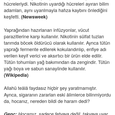
hücreleriydi. Nikotinin uyardığı hücreleri ayıran bilim
adamları, aynı uyarılmayla hafıza kaybını önlediğini
keşfetti.
(Newsweek)
Yaprağından hazırlanan infüzyonlar, vücut
parazitlerine karşı kullanılır. Nikotinin sülfat tuzları
tarımda böcek öldürücü olarak kullanılır. Ayrıca tütün
yaprağı fermente edilerek kokulandırılıp, enfiye adı
verilen keyif verici ve aksırtıcı bir ürün elde edilir.
Tütün tohumları yağ bakımından da zengindir. Tütün
yağı boya ve sabun sanayiinde kullanılır.
(Wikipedia)
Allahü teâlâ faydasız hiçbir şey yaratmamıştır.
Ayrıca, sigaranın zararları eski âlimlerce bilinmiyordu
da, hocanız, nereden bildi de haram dedi?
Genç:
Hocamız, sadece fetvaya değil, takvaya uyar,