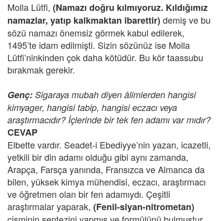
Molla Lütfi,
(Namazı doğru kılmıyoruz. Kıldığımız
demiş ve bu
namazlar, yatıp kalkmaktan ibarettir)
sözü namazı önemsiz görmek kabul edilerek,
1495’te idam edilmişti. Sizin sözünüz ise Molla
Lütfi’ninkinden çok daha kötüdür. Bu kör taassubu
bırakmak gerekir.
Genç:
Sigaraya mubah diyen âlimlerden hangisi
kimyager, hangisi tabip, hangisi eczacı veya
araştırmacıdır? İçlerinde bir tek fen adamı var mıdır?
CEVAP
Elbette vardır. Seadet-i Ebediyye’nin yazarı, icazetli,
yetkili bir din adamı olduğu gibi aynı zamanda,
Arapça, Farsça yanında, Fransızca ve Almanca da
bilen, yüksek kimya mühendisi, eczacı, araştırmacı
ve öğretmen olan bir fen adamıydı. Çeşitli
araştırmalar yaparak,
(Fenil-siyan-nitrometan)
cisminin sentezini yapmış ve formülünü bulmuştur.