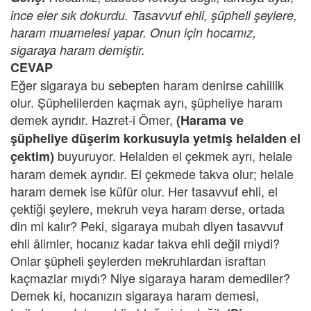
ince eler sık dokurdu. Tasavvuf ehli, şüpheli şeylere,
haram muamelesi yapar. Onun için hocamız,
sigaraya haram demiştir.
CEVAP
Eğer sigaraya bu sebepten haram denirse cahillik
olur. Şüphelilerden kaçmak ayrı, şüpheliye haram
demek ayrıdır. Hazret-i Ömer,
(Harama ve
şüpheliye düşerim korkusuyla yetmiş helalden el
buyuruyor. Helalden el çekmek ayrı, helale
çektim)
haram demek ayrıdır. El çekmede takva olur; helale
haram demek ise küfür olur. Her tasavvuf ehli, el
çektiği şeylere, mekruh veya haram derse, ortada
din mi kalır? Peki, sigaraya mubah diyen tasavvuf
ehli âlimler, hocanız kadar takva ehli değil miydi?
Onlar şüpheli şeylerden mekruhlardan israftan
kaçmazlar mıydı? Niye sigaraya haram demediler?
Demek ki, hocanızın sigaraya haram demesi,