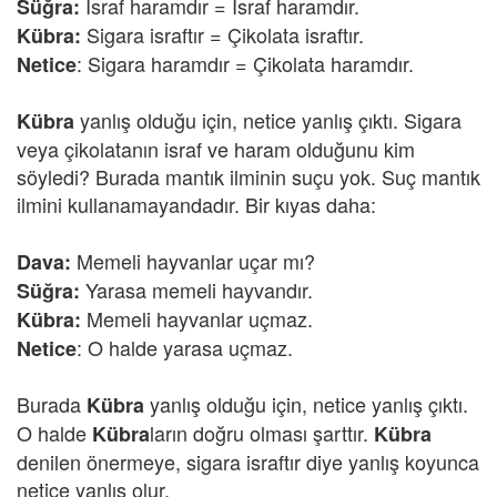
İsraf haramdır = İsraf haramdır.
Süğra:
Sigara israftır = Çikolata israftır.
Kübra:
: Sigara haramdır = Çikolata haramdır.
Netice
yanlış olduğu için, netice yanlış çıktı. Sigara
Kübra
veya çikolatanın israf ve haram olduğunu kim
söyledi? Burada mantık ilminin suçu yok. Suç mantık
ilmini kullanamayandadır. Bir kıyas daha:
Memeli hayvanlar uçar mı?
Dava:
Yarasa memeli hayvandır.
Süğra:
Memeli hayvanlar uçmaz.
Kübra:
: O halde yarasa uçmaz.
Netice
Burada
yanlış olduğu için, netice yanlış çıktı.
Kübra
O halde
ların doğru olması şarttır.
Kübra
Kübra
denilen önermeye, sigara israftır diye yanlış koyunca
netice yanlış olur.