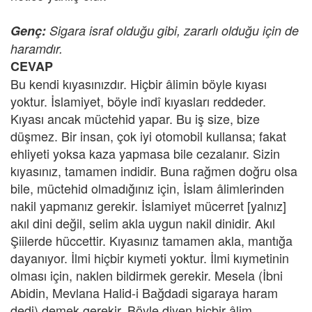
Genç:
Sigara israf olduğu gibi, zararlı olduğu için de
haramdır.
CEVAP
Bu kendi kıyasınızdır. Hiçbir âlimin böyle kıyası
yoktur. İslamiyet, böyle indî kıyasları reddeder.
Kıyası ancak müctehid yapar. Bu iş size, bize
düşmez. Bir insan, çok iyi otomobil kullansa; fakat
ehliyeti yoksa kaza yapmasa bile cezalanır. Sizin
kıyasınız, tamamen indidir. Buna rağmen doğru olsa
bile, müctehid olmadığınız için, İslam âlimlerinden
nakil yapmanız gerekir. İslamiyet mücerret [yalnız]
akıl dini değil, selim akla uygun nakil dinidir. Akıl
Şiilerde hüccettir. Kıyasınız tamamen akla, mantığa
dayanıyor. İlmi hiçbir kıymeti yoktur. İlmi kıymetinin
olması için, naklen bildirmek gerekir. Mesela (İbni
Abidin, Mevlana Halid-i Bağdadi sigaraya haram
dedi) demek gerekir. Böyle diyen hiçbir âlim