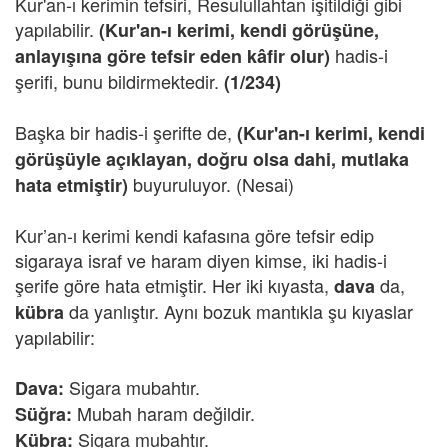
Kur'an-ı kerimin tefsiri, Resulullahtan işitildiği gibi
yapılabilir.
(Kur'an-ı kerimi, kendi görüşüne,
hadis-i
anlayışına göre tefsir eden kâfir olur)
şerifi, bunu bildirmektedir.
(1/234)
Başka bir hadis-i şerifte de,
(Kur'an-ı kerimi, kendi
görüşüyle açıklayan, doğru olsa dahi, mutlaka
buyuruluyor. (Nesai)
hata etmiştir)
Kur’an-ı kerimi kendi kafasına göre tefsir edip
sigaraya israf ve haram diyen kimse, iki hadis-i
şerife göre hata etmiştir. Her iki kıyasta,
da,
dava
da yanlıştır. Aynı bozuk mantıkla şu kıyaslar
kübra
yapılabilir:
Sigara mubahtır.
Dava:
Mubah haram değildir.
Süğra:
Sigara mubahtır.
Kübra: