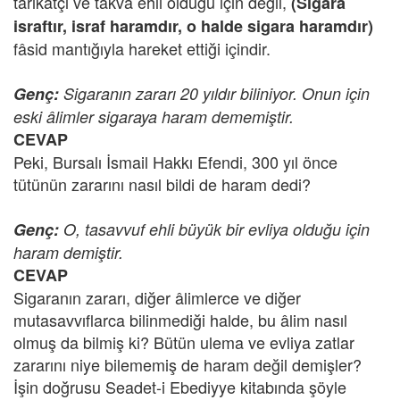
tarikatçı ve takva ehli olduğu için değil,
(Sigara
israftır, israf haramdır, o halde sigara haramdır)
fâsid mantığıyla hareket ettiği içindir.
Genç:
Sigaranın zararı 20 yıldır biliniyor. Onun için
eski âlimler sigaraya haram dememiştir.
CEVAP
Peki, Bursalı İsmail Hakkı Efendi, 300 yıl önce
tütünün zararını nasıl bildi de haram dedi?
Genç:
O, tasavvuf ehli büyük bir evliya olduğu için
haram demiştir.
CEVAP
Sigaranın zararı, diğer âlimlerce ve diğer
mutasavvıflarca bilinmediği halde, bu âlim nasıl
olmuş da bilmiş ki? Bütün ulema ve evliya zatlar
zararını niye bilememiş de haram değil demişler?
İşin doğrusu Seadet-i Ebediyye kitabında şöyle