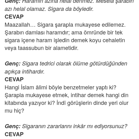
Genç:
Haramın azına helal denmez. Mesela şarabın
azı helal olamaz. Sigara da böyledir.
CEVAP
Maazallah… Sigara şarapla mukayese edilemez.
Şarabın damlası haramdır; ama ömründe bir tek
sigara içene haram işledin demek koyu cehaletin
veya taassubun bir alametidir.
Genç:
Sigara tedrici olarak ölüme götürdüğünden
açıkça intihardır.
CEVAP
Hangi İslam âlimi böyle benzetmeler yaptı ki?
Şarapla mukayese etmek, intihar demek hangi din
kitabında yazıyor ki? İndî görüşlerin dinde yeri olur
mu hiç?
Genç:
Sigaranın zararlarını inkâr mı ediyorsunuz?
CEVAP