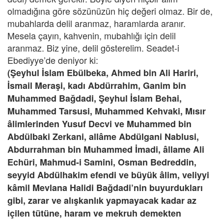
olmadığına göre sözünüzün hiç değeri olmaz. Bir de,
mubahlarda delil aranmaz, haramlarda aranır.
Mesela çayın, kahvenin, mubahlığı için delil
aranmaz. Biz yine, delil gösterelim. Seadet-i
Ebediyye’de deniyor ki:
(Şeyhul İslam Ebülbeka, Ahmed bin Ali Hariri,
İsmail Meraşi, kadı Abdürrahim, Ganim bin
Muhammed Bağdadi, Şeyhul İslam Behai,
Muhammed Tarsusi, Muhammed Kehvaki, Mısır
âlimlerinden Yusuf Decvi ve Muhammed bin
Abdülbaki Zerkani, allâme Abdülgani Nablusi,
Abdurrahman bin Muhammed İmadi, âllame Ali
Echüri, Mahmud-i Samini, Osman Bedreddin,
seyyid Abdülhakim efendi ve büyük âlim, veliyyi
kâmil Mevlana Halidi Bağdadi’nin buyurdukları
gibi, zarar ve alışkanlık yapmayacak kadar az
içilen tütüne, haram ve mekruh demekten