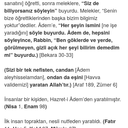
sanatını] öğretti, sonra meleklere,
“Siz de
buyurdu. Melekler, “Senin
biliyorsanız söyleyin”
bize öğrettiklerinden başka bizim bilgimiz
yoktur”dediler. Âdem’e,
[ne işe
“Her şeyin ismini
yaradığını]
söyle buyurdu. Âdem de, hepsini
söyleyince, Rabbin, “Ben göklerde ve yerde,
görülmeyen, gizli açık her şeyi bilirim demedim
[Bekara 30-33]
mi” buyurdu.)
[Âdem
(Sizi bir tek nefisten, candan
aleyhisselamdan],
[Havva
ondan da eşini
validemizi]
[Araf 189, Zümer 6]
yaratan Allah’tır.)
İnsanlar bir kişiden, Hazret-i Âdem’den yaratılmıştır.
1,
98
(Nisa
Enam
)
İlk insan topraktan, nesli nutfeden yaratıldı.
(Fatır