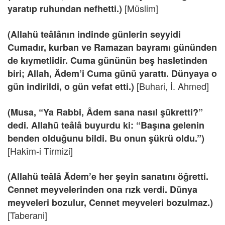
[Müslim]
yaratıp ruhundan nefhetti.)
(Allahü teâlânın indinde günlerin seyyidi
Cumadır, kurban ve Ramazan bayramı gününden
de kıymetlidir. Cuma gününün beş hasletinden
biri; Allah, Âdem’i Cuma günü yarattı. Dünyaya o
[Buhari, İ. Ahmed]
gün indirildi, o gün vefat etti.)
(Musa, “Ya Rabbi, Âdem sana nasıl şükretti?”
dedi. Allahü teâlâ buyurdu ki: “Başına gelenin
benden olduğunu bildi. Bu onun şükrü oldu.”)
[Hakîm-i Tirmizi]
(Allahü teâlâ Âdem’e her şeyin sanatını öğretti.
Cennet meyvelerinden ona rızk verdi. Dünya
meyveleri bozulur, Cennet meyveleri bozulmaz.)
[Taberani]