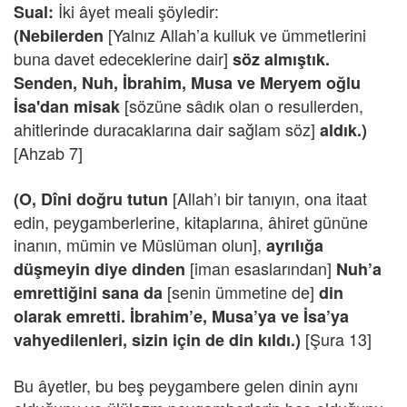
İki âyet meali şöyledir:
Sual:
[Yalnız Allah’a kulluk ve ümmetlerini
(Nebilerden
buna davet edeceklerine dair]
söz almıştık.
Senden, Nuh, İbrahim, Musa ve Meryem oğlu
[sözüne sâdık olan o resullerden,
İsa'dan misak
ahitlerinde duracaklarına dair sağlam söz]
aldık.)
[Ahzab 7]
[Allah’ı bir tanıyın, ona itaat
(O, Dîni doğru tutun
edin, peygamberlerine, kitaplarına, âhiret gününe
inanın, mümin ve Müslüman olun],
ayrılığa
[iman esaslarından]
düşmeyin diye dinden
Nuh’a
[senin ümmetine de]
emrettiğini sana da
din
olarak emretti. İbrahim’e, Musa’ya ve İsa’ya
[Şura 13]
vahyedilenleri, sizin için de din kıldı.)
Bu âyetler, bu beş peygambere gelen dinin aynı