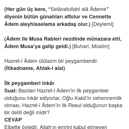
Selâvatullahi alâ Âdeme
(Her gün üç kere, “
”
diyenin bütün günahları affolur ve Cennette
[Deylemi]
Âdem aleyhisselama arkadaş olur.)
(Âdem ile Musa Rableri nezdinde münazara etti,
[Buhari, Müslim]
Âdem Musa’ya galip geldi.)
Hazret-i Âdem ülülazm bir peygamberdir.
(İtikadname,
Ahlak-i alai)
İlk peygamberi inkâr
Bazıları Hazret-i Âdem’in ilk peygamber
Sual:
olduğunu inkâr ediyorlar. Oğlu Kabil’in cehennemlik
olması, Hazret-i Âdem’in ilk Resul olduğunun başka
bir delili değil midir?
CEVAP
Elbette öyledir. Allah’ın emrini kabul etmeyen