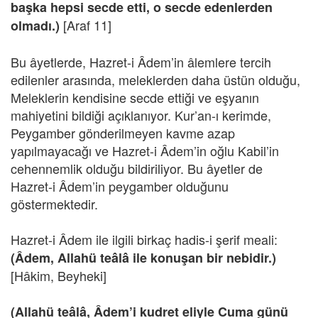
başka hepsi secde etti, o secde edenlerden
[Araf 11]
olmadı.)
Bu âyetlerde, Hazret-i Âdem’in âlemlere tercih
edilenler arasında, meleklerden daha üstün olduğu,
Meleklerin kendisine secde ettiği ve eşyanın
mahiyetini bildiği açıklanıyor. Kur’an-ı kerimde,
Peygamber gönderilmeyen kavme azap
yapılmayacağı ve Hazret-i Âdem’in oğlu Kabil’in
cehennemlik olduğu bildiriliyor. Bu âyetler de
Hazret-i Âdem’in peygamber olduğunu
göstermektedir.
Hazret-i Âdem ile ilgili birkaç hadis-i şerif meali:
(Âdem, Allahü teâlâ ile konuşan bir nebidir.)
[Hâkim, Beyheki]
(Allahü teâlâ, Âdem’i kudret eliyle Cuma günü