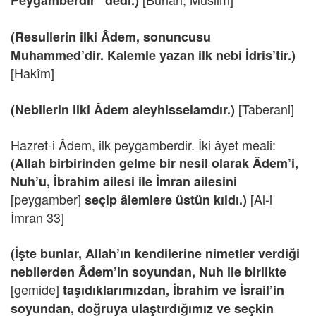
Peygamberdir” dedi.)
(Resullerin ilki Âdem, sonuncusu
Muhammed’dir. Kalemle yazan ilk nebi İdris’tir.)
[Hakîm]
[Taberani]
(Nebilerin ilki Âdem aleyhisselamdır.)
Hazret-i Âdem, ilk peygamberdir. İki âyet meali:
(Allah birbirinden gelme bir nesil olarak Âdem’i,
Nuh’u, İbrahim ailesi ile İmran ailesini
[peygamber]
[Al-i
seçip âlemlere üstün kıldı.)
İmran 33]
(İşte bunlar, Allah’ın kendilerine nimetler verdiği
nebilerden Âdem’in soyundan, Nuh ile birlikte
[gemide]
taşıdıklarımızdan, İbrahim ve İsrail’in
soyundan, doğruya ulaştırdığımız ve seçkin