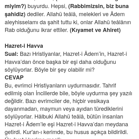
buyurdu. Hepsi,
miyim?)
(Rabbimizsin, biz buna
dediler. Allahü teâlâ, melekleri ve Âdem
şahidiz)
aleyhisselamı da şahit tuttu ki, onlar Allahü teâlânın
Rab olduğunu ikrar ettiler.
(Kıyamet ve Ahiret)
Hazret-i Havva
Bazı Hristiyanlar, Hazret-i Âdem’in, Hazret-i
Sual:
Havva’dan önce başka bir eşi daha olduğunu
söylüyorlar. Böyle bir şey olabilir mi?
CEVAP
Bu, evrimci Hristiyanların uydurmasıdır. Tahrif
edilmiş olan İncillerde bile, böyle uydurma şey yazılı
değildir. Bazı evrimciler de, hiçbir vesikaya
dayanmadan, maymun veya ayıdan türediklerini
söylüyorlar. Hâlbuki Allahü teâlâ, bütün insanları
Hazret-i Âdem’le eşi Hazret-i Havva’dan meydana
getirdi. Kur'an-ı kerimde, bu husus açıkça bildirildi.