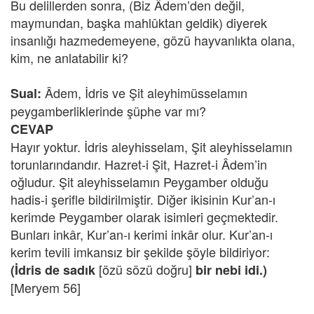
Bu delillerden sonra, (Biz Âdem’den değil,
maymundan, başka mahlûktan geldik) diyerek
insanlığı hazmedemeyene, gözü hayvanlıkta olana,
kim, ne anlatabilir ki?
Âdem, İdris ve Şit aleyhimüsselamın
Sual:
peygamberliklerinde şüphe var mı?
CEVAP
Hayır yoktur. İdris aleyhisselam, Şit aleyhisselamın
torunlarındandır. Hazret-i Şit, Hazret-i Âdem’in
oğludur. Şit aleyhisselamın Peygamber olduğu
hadis-i şerifle bildirilmiştir. Diğer ikisinin Kur’an-ı
kerimde Peygamber olarak isimleri geçmektedir.
Bunları inkâr, Kur’an-ı kerimi inkâr olur. Kur’an-ı
kerim tevili imkansız bir şekilde şöyle bildiriyor:
[özü sözü doğru]
(İdris de sadık
bir nebi idi.)
[Meryem 56]