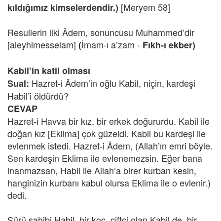
[Meryem 58]
kıldığımız kimselerdendir.)
Resullerin ilki Âdem, sonuncusu Muhammed’dir
[aleyhimesselam]
İmam-ı a’zam -
(
Fıkh-ı ekber)
Kabil’in katil olması
Hazret-i Âdem’in oğlu Kabil, niçin, kardeşi
Sual:
Habil’i öldürdü?
CEVAP
Hazret-i Havva bir kız, bir erkek doğururdu. Kabil ile
doğan kız [Eklima] çok güzeldi. Kabil bu kardeşi ile
evlenmek istedi. Hazret-i Âdem, (Allah’ın emri böyle.
Sen kardeşin Eklima ile evlenemezsin. Eğer bana
inanmazsan, Habil ile Allah’a birer kurban kesin,
hanginizin kurbanı kabul olursa Eklima ile o evlenir.)
dedi.
Sürü sahibi Habil, bir koç, çiftçi olan Kabil de, bir