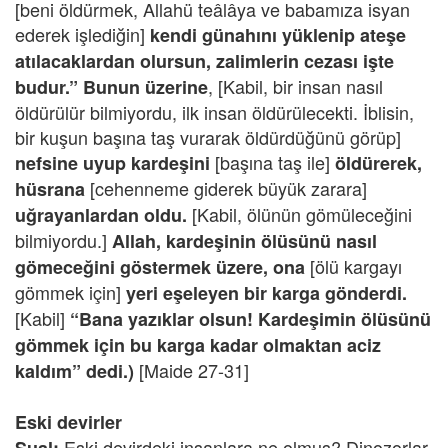
[beni öldürmek, Allahü teâlâya ve babamıza isyan
ederek işlediğin]
kendi günahını yüklenip ateşe
atılacaklardan olursun, zalimlerin cezası işte
, [Kabil, bir insan nasıl
budur.” Bunun üzerine
öldürülür bilmiyordu, ilk insan öldürülecekti. İblisin,
bir kuşun başına taş vurarak öldürdüğünü görüp]
[başına taş ile]
nefsine uyup kardeşini
öldürerek,
[cehenneme giderek büyük zarara]
hüsrana
[Kabil, ölünün gömüleceğini
uğrayanlardan oldu.
bilmiyordu.]
Allah, kardeşinin ölüsünü nasıl
[ölü kargayı
gömeceğini göstermek üzere, ona
gömmek için]
yeri eşeleyen bir karga gönderdi.
[Kabil]
“Bana yazıklar olsun! Kardeşimin ölüsünü
gömmek için bu karga kadar olmaktan aciz
[Maide 27-31]
kaldım” dedi.)
Eski devirler
Eski devirdeki insanlara ne olmuş? Dinozorlar