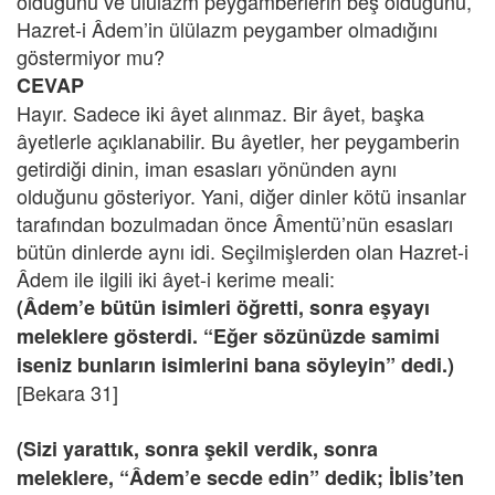
olduğunu ve ülülazm peygamberlerin beş olduğunu,
Hazret-i Âdem’in ülülazm peygamber olmadığını
göstermiyor mu?
CEVAP
Hayır. Sadece iki âyet alınmaz. Bir âyet, başka
âyetlerle açıklanabilir. Bu âyetler, her peygamberin
getirdiği dinin, iman esasları yönünden aynı
olduğunu gösteriyor. Yani, diğer dinler kötü insanlar
tarafından bozulmadan önce Âmentü’nün esasları
bütün dinlerde aynı idi. Seçilmişlerden olan Hazret-i
Âdem ile ilgili iki âyet-i kerime meali:
(Âdem’e bütün isimleri öğretti, sonra eşyayı
meleklere gösterdi. “Eğer sözünüzde samimi
iseniz bunların isimlerini bana söyleyin” dedi.)
[Bekara 31]
(Sizi yarattık, sonra şekil verdik, sonra
meleklere, “Âdem’e secde edin” dedik; İblis’ten