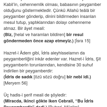
Kabil’in, cehennemlik olması, babasının peygamber
olduğunu göstermektedir. Çünkü Allahü teâlâ bir
peygamber gönderip, dinini bildirmeden insanları
mesul tutup, yaptıklarından dolayı cehenneme
atmaz. Bir âyet meali:
[helal ve haramları bildiren]
(Biz,
bir resul
[İsra 15]
göndermeden önce azap etmeyiz.)
Hazret-i Âdem gibi, İdris aleyhisselamın da
peygamberliğini inkâr edenler var. Hazret-i İdris, Şit
peygamberin torunlarından, kendisine 30 suhuf
indirilen bir peygamberdir:
[özü sözü doğru]
(İdris de sadık
bir nebi idi.)
[Meryem 56]
Üç hadis-i şerif meali de şöyledir:
(Miracda, ikinci gökte iken Cebrail, “Bu İdris
[Buhari, Müslim]