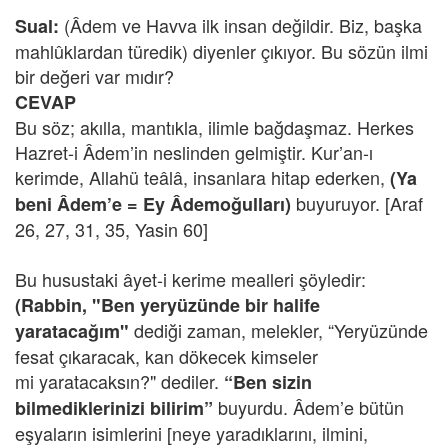
(Âdem ve Havva ilk insan değildir. Biz, başka
Sual:
mahlûklardan türedik) diyenler çıkıyor. Bu sözün ilmi
bir değeri var mıdır?
CEVAP
Bu söz; akılla, mantıkla, ilimle bağdaşmaz. Herkes
Hazret-i Âdem’in neslinden gelmiştir. Kur’an-ı
kerimde, Allahü teâlâ, insanlara hitap ederken,
(Ya
buyuruyor. [Araf
beni Âdem’e = Ey Âdemoğulları)
26, 27, 31, 35, Yasin 60]
Bu husustaki âyet-i kerime mealleri şöyledir:
(Rabbin, "Ben yeryüzünde bir halife
dediği zaman, melekler, “Yeryüzünde
yaratacağım"
fesat çıkaracak, kan dökecek kimseler
mi yaratacaksın?" dediler.
“Ben sizin
buyurdu. Âdem’e bütün
bilmediklerinizi bilirim”
eşyaların isimlerini [neye yaradıklarını, ilmini,