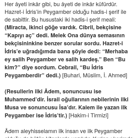
Her âyeti inkâr gibi, bu âyeti de inkâr küfürdür.
Hazret-i İdris’in Peygamber olduğu hadis-i şerif ile
de sabittir. Bu husustaki iki hadis-i şerif meali:
(Miracta, ikinci göğe vardık. Cibril, bekçisine
“Kapıyı aç” dedi. Melek Ona dünya semasının
bekçisininkine benzer sorular sordu. Hazret-i
İdris’e uğradığımda bana şöyle dedi: “Merhaba
ey salih Peygamber ve salih kardeş.” Ben “Bu
kim?” diye sordum. Cebrail, “Bu İdris
[Buhari, Müslim, İ. Ahmed]
Peygamberdir” dedi.)
(Resullerin ilki Âdem, sonuncusu ise
Muhammed’dir. İsrail oğullarının nebilerinin ilki
Musa ve sonuncusu İsa’dır. Kalem ile yazan ilk
[Hakim-i Tirmizi]
Peygamber ise İdris’tir.)
Âdem aleyhisselamın ilk insan ve ilk Peygamber