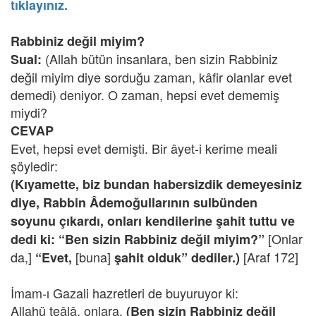
tıklayınız.
Rabbiniz değil miyim?
(Allah bütün insanlara, ben sizin Rabbiniz
Sual:
değil miyim diye sorduğu zaman, kâfir olanlar evet
demedi) deniyor. O zaman, hepsi evet dememiş
miydi?
CEVAP
Evet, hepsi evet demişti. Bir âyet-i kerime meali
şöyledir:
(Kıyamette, biz bundan habersizdik demeyesiniz
diye, Rabbin Âdemoğullarının sulbünden
soyunu çıkardı, onları kendilerine şahit tuttu ve
[Onlar
dedi ki: “Ben sizin Rabbiniz değil miyim?”
da,]
[buna]
[Araf 172]
“Evet,
şahit olduk” dediler.)
İmam-ı Gazali hazretleri de buyuruyor ki:
Allahü teâlâ, onlara,
(Ben sizin Rabbiniz değil