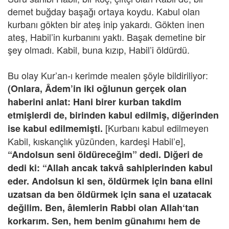
demet buğday başağı ortaya koydu. Kabul olan
kurbanı gökten bir ateş inip yakardı. Gökten inen
ateş, Habil’in kurbanını yaktı. Başak demetine bir
şey olmadı. Kabil, buna kızıp, Habil’i öldürdü.
Bu olay Kur’an-ı kerimde mealen şöyle bildiriliyor:
(Onlara, Âdem’in iki oğlunun gerçek olan
haberini anlat: Hani birer kurban takdim
etmişlerdi de, birinden kabul edilmiş, diğerinden
[Kurbanı kabul edilmeyen
ise kabul edilmemişti.
Kabil, kıskançlık yüzünden, kardeşi Habil’e],
“Andolsun seni öldüreceğim” dedi. Diğeri de
dedi ki: “Allah ancak takvâ sahiplerinden kabul
eder. Andolsun ki sen, öldürmek için bana elini
uzatsan da ben öldürmek için sana el uzatacak
değilim. Ben, âlemlerin Rabbi olan Allah‘tan
korkarım. Sen, hem benim günahımı hem de