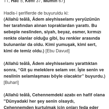
11,
5,
37,
67
Hac
Kehf
Mümin
)
Hadis-i şeriflerde de buyuruldu ki:
(Allahü teâlâ, Âdem aleyhisselamı yeryüzünün
her tarafından alınan topraklardan yarattı. Bu
sebeple neslinden, siyah, beyaz, esmer, kırmızı
renkte olanlar olduğu gibi, bu renkler arasında
bulunanlar da oldu. Kimi yumuşak, kimi sert,
[Ebu Davud]
kimi de temiz oldu.)
(Allahü teâlâ, Âdem aleyhisselamı yarattıktan
sonra, “Git şu meleklere selam ver. İşte senin ve
neslinin selamlaşması böyle olacaktır” buyurdu.)
[Buhari]
(Allahü teâlâ, Cehennemdeki azabı en hafif olana
"Dünyadaki her şey senin olsaydı,
Cehennemden kurtulmak için onları feda eder