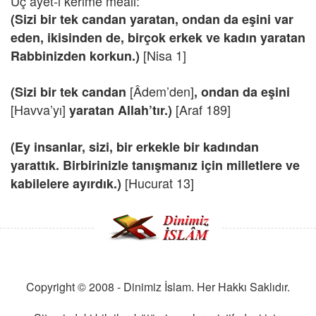
Üç âyet-i kerime meali:
(Sizi bir tek candan yaratan, ondan da eşini var
eden, ikisinden de, birçok erkek ve kadın yaratan
[Nisa 1]
Rabbinizden korkun.)
[Âdem’den]
(Sizi bir tek candan
, ondan da eşini
[Havva’yı]
[Araf 189]
yaratan Allah’tır.)
(Ey insanlar, sizi, bir erkekle bir kadından
yarattık. Birbirinizle tanışmanız için milletlere ve
[Hucurat 13]
kabilelere ayırdık.)
Copyright © 2008 - Dinimiz İslam. Her Hakkı Saklıdır.