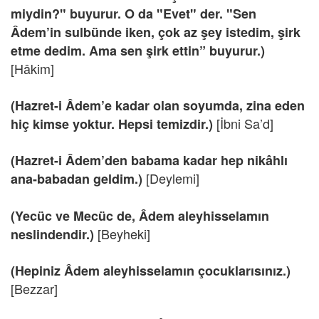
miydin?" buyurur. O da "Evet" der. "Sen
Âdem’in sulbünde iken, çok az şey istedim, şirk
etme dedim. Ama sen şirk ettin” buyurur.)
[Hâkim]
(Hazret-i Âdem’e kadar olan soyumda, zina eden
[İbni Sa’d]
hiç kimse yoktur. Hepsi temizdir.)
(Hazret-i Âdem’den babama kadar hep nikâhlı
[Deylemi]
ana-babadan geldim.)
(Yecüc ve Mecüc de, Âdem aleyhisselamın
[Beyheki]
neslindendir.)
(Hepiniz Âdem aleyhisselamın çocuklarısınız.)
[Bezzar]