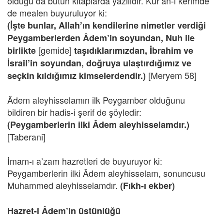
olduğu da bütün kitaplarda yazılıdır. Kur’an-ı kerimde
de mealen buyuruluyor ki:
(İşte bunlar, Allah’ın kendilerine nimetler verdiği
Peygamberlerden Âdem’in soyundan, Nuh ile
[gemide]
birlikte
taşıdıklarımızdan, İbrahim ve
İsrail’in soyundan, doğruya ulaştırdığımız ve
[Meryem 58]
seçkin kıldığımız kimselerdendir.)
Âdem aleyhisselamın ilk Peygamber olduğunu
bildiren bir hadis-i şerif de şöyledir:
(Peygamberlerin ilki Âdem aleyhisselamdır.)
[Taberani]
İmam-ı a’zam hazretleri de buyuruyor ki:
Peygamberlerin ilki Âdem aleyhisselam, sonuncusu
Muhammed aleyhisselamdır.
(Fıkh-ı ekber)
Hazret-i Âdem’in üstünlüğü