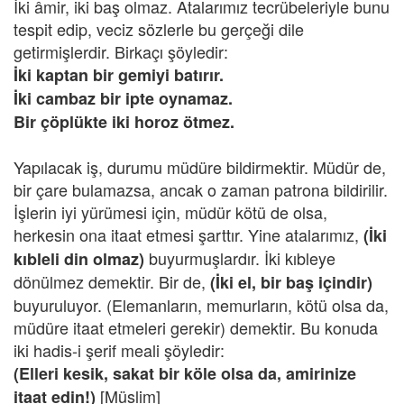
İki âmir, iki baş olmaz. Atalarımız tecrübeleriyle bunu
tespit edip, veciz sözlerle bu gerçeği dile
getirmişlerdir. Birkaçı şöyledir:
İki kaptan bir gemiyi batırır.
İki cambaz bir ipte oynamaz.
Bir çöplükte iki horoz ötmez.
Yapılacak iş, durumu müdüre bildirmektir. Müdür de,
bir çare bulamazsa, ancak o zaman patrona bildirilir.
İşlerin iyi yürümesi için, müdür kötü de olsa,
herkesin ona itaat etmesi şarttır. Yine atalarımız,
(İki
buyurmuşlardır. İki kıbleye
kıbleli din olmaz)
dönülmez demektir. Bir de,
(İki el, bir baş içindir)
buyuruluyor. (Elemanların, memurların, kötü olsa da,
müdüre itaat etmeleri gerekir) demektir. Bu konuda
iki hadis-i şerif meali şöyledir:
(Elleri kesik, sakat bir köle olsa da, amirinize
[Müslim]
itaat edin!)