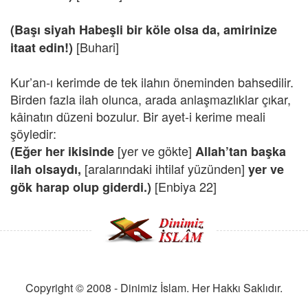
(Başı siyah Habeşli bir köle olsa da, amirinize
[Buhari]
itaat edin!)
Kur’an-ı kerimde de tek ilahın öneminden bahsedilir.
Birden fazla ilah olunca, arada anlaşmazlıklar çıkar,
kâinatın düzeni bozulur. Bir ayet-i kerime meali
şöyledir:
[yer ve gökte]
(Eğer her ikisinde
Allah’tan başka
[aralarındaki ihtilaf yüzünden]
ilah olsaydı,
yer ve
[Enbiya 22]
gök harap olup giderdi.)
Copyright © 2008 - Dinimiz İslam. Her Hakkı Saklıdır.