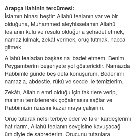
Arapça ilahinin tercümesi:
İslamın binası beştir: Allahü tealanın var ve bir
olduğuna, Muhammed aleyhisselamın Allahü
tealanın kulu ve resulü olduğuna şehadet etmek,
namaz kılmak, zekât vermek, oruç tutmak, hacca
gitmek.
Allahü tealadan başkasına ibadet etmem. Benim
Peygamberim beşeriyete yol göstericidir. Namazda
Rabbimle günde beş defa konuşurum. Bedenimi
namazla, abdestle, rükû ve secde ile temizlerim.
Zekâtı, Allahın emri olduğu için fakirlere verip,
malımın temizlenerek çoğalmasını sağlar ve
Rabbimizin rızasını kazanmaya çalışırım.
Oruç tutarak nefsi terbiye eder ve fakir kardeşlerimi
hatırlarım, Allahü tealanın sevgisine kavuşacağı
ümidiyle de sabrederim. Orucunu tutanlara