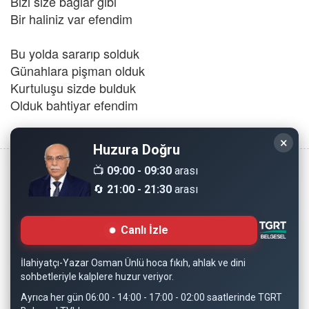
Bizi size bağlar gibi
Bir haliniz var efendim
Bu yolda sararıp solduk
Günahlara pişman olduk
Kurtuluşu sizde bulduk
Olduk bahtiyar efendim
×
Huzura Doğru
📺
09:00 - 09:30
arası
🔄
21:00 - 21:30
arası
Copyright © 2008 - Dinimiz İslam. Her Hakkı Saklıdır.
Canlı İzle
Sitemizdeki bilgiler, bütün insanların istifadesi için
hazırlanmıştır. Orijinaline sadık kalmak şartıyla, izin
İlahiyatçı-Yazar Osman Ünlü hoca fıkıh, ahlak ve dini
almaya gerek kalmadan, herkes istediği gibi alıp istifade
sohbetleriyle kalplere huzur veriyor.
edebilir.
Ayrıca her gün 06:00 - 14:00 - 17:00 - 02:00 saatlerinde TGRT