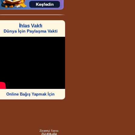
İhlas Vakfı
Dünya İçin Paylaşma Vakti
Online Bağış Yapmak İçin
Ziyaretçi Sayısı
252.010.434