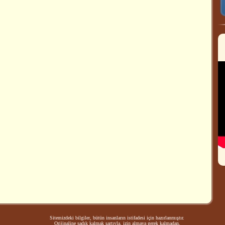
Sitemizdeki bilgiler, bütün insanların istifadesi için hazırlanmıştır.
Orijinaline sadık kalmak şartıyla, izin almaya gerek kalmadan,