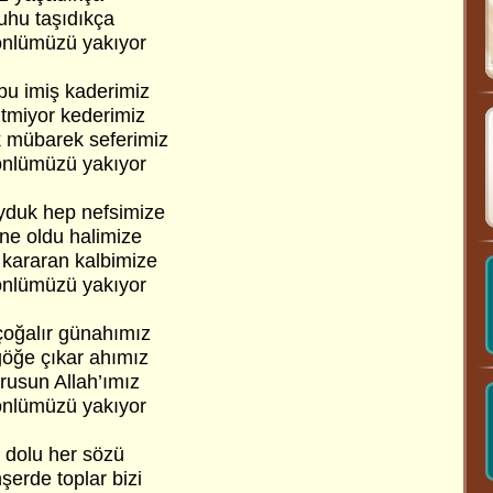
uhu taşıdıkça
önlümüzü yakıyor
bu imiş kaderimiz
bitmiyor kederimiz
 mübarek seferimiz
önlümüzü yakıyor
uyduk hep nefsimize
 ne oldu halimize
 kararan kalbimize
önlümüzü yakıyor
çoğalır günahımız
göğe çıkar ahımız
orusun Allah’ımız
önlümüzü yakıyor
t dolu her sözü
şerde toplar bizi