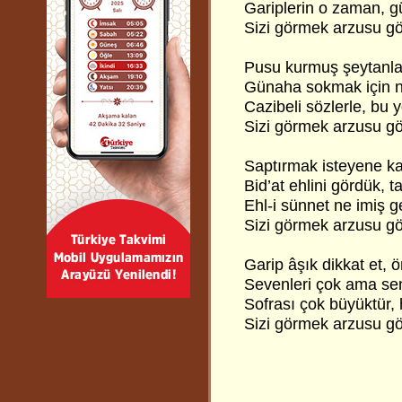
Gariplerin o zaman, gü
Sizi görmek arzusu g
Pusu kurmuş şeytanla
Günaha sokmak için na
Cazibeli sözlerle, bu 
Sizi görmek arzusu g
Saptırmak isteyene k
Bid’at ehlini gördük,
Ehl-i sünnet ne imiş g
Sizi görmek arzusu g
Garip âşık dikkat et, 
Sevenleri çok ama sen
Sofrası çok büyüktür,
Sizi görmek arzusu g