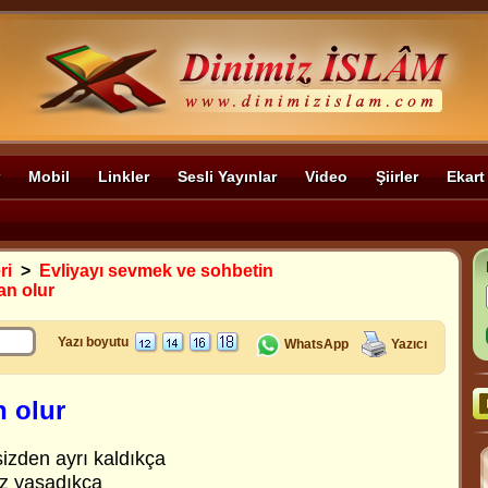
Mobil
Linkler
Sesli Yayınlar
Video
Şiirler
Ekart
ri
>
Evliyayı sevmek ve sohbetin
an olur
Yazı boyutu
WhatsApp
Yazıcı
 olur
izden ayrı kaldıkça
ız yaşadıkça