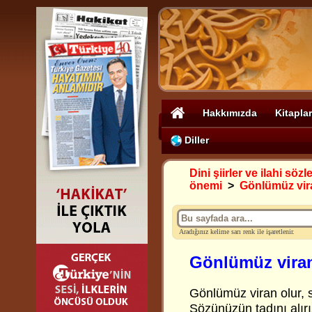
Hakkımızda
Kitaplar
Diller
Dini şiirler ve ilahi sözle
önemi
>
Gönlümüz vir
Aradığınız kelime sarı renk ile işaretlenir.
Gönlümüz viran
Gönlümüz viran olur, s
Sözünüzün tadını alır