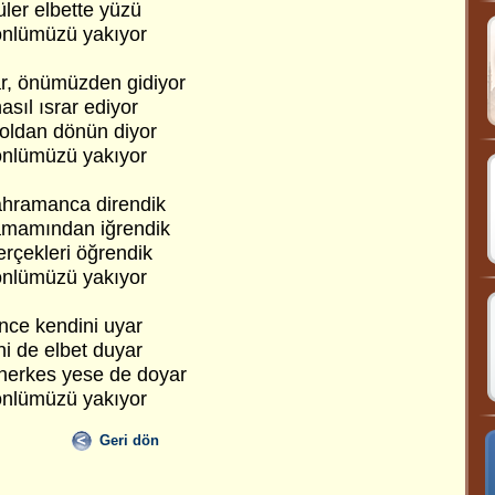
ler elbette yüzü
önlümüzü yakıyor
r, önümüzden gidiyor
sıl ısrar ediyor
yoldan dönün diyor
önlümüzü yakıyor
ahramanca direndik
 tamamından iğrendik
erçekleri öğrendik
önlümüzü yakıyor
önce kendini uyar
i de elbet duyar
 herkes yese de doyar
önlümüzü yakıyor
Geri dön