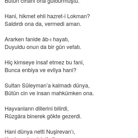
Bütün cihanı ona güldürmüştü.
Hani, hikmet ehli hazret-i Lokman?
Saldırdı ona da, vermedi aman.
Ararken fanide âb-ı hayatı,
Duyuldu onun da bir gün vefatı.
Hiç kimseye insaf etmez bu fani,
Bunca enbiya ve evliya hani?
Sultan Süleyman’a kalmadı dünya,
Bütün cin ve insan mahkûmken ona.
Hayvanların dillerini bilirdi,
Rüzgâra binerek gökte gezerdi.
Hani dünya netti Nuşirevan’ı,