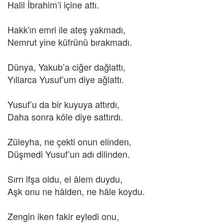
Halil İbrahim’i içine attı.
Hakk'ın emri ile ateş yakmadı,
Nemrut yine küfrünü bırakmadı.
Dünya, Yakub’a ciğer dağlattı,
Yıllarca Yusuf’um diye ağlattı.
Yusuf’u da bir kuyuya attırdı,
Daha sonra köle diye sattırdı.
Züleyha, ne çekti onun elinden,
Düşmedi Yusuf’un adı dilinden.
Sırrı ifşa oldu, el âlem duydu,
Aşk onu ne hâlden, ne hâle koydu.
Zengin iken fakir eyledi onu,