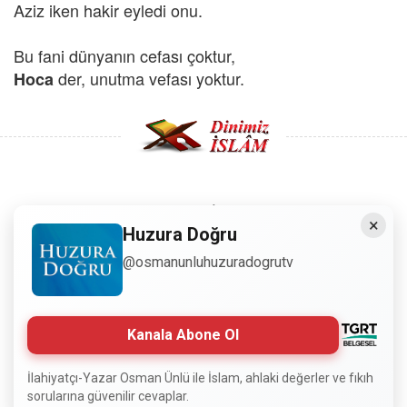
Aziz iken hakir eyledi onu.
Bu fani dünyanın cefası çoktur,
der, unutma vefası yoktur.
Hoca
Copyright © 2008 - Dinimiz İslam. Her Hakkı Saklıdır.
×
Huzura Doğru
Sitemizdeki bilgiler, bütün insanların istifadesi için
@osmanunluhuzuradogrutv
hazırlanmıştır. Orijinaline sadık kalmak şartıyla, izin
almaya gerek kalmadan, herkes istediği gibi alıp istifade
edebilir.
Kanala Abone Ol
Normal Siteyi Göster
İlahiyatçı-Yazar Osman Ünlü ile İslam, ahlaki değerler ve fıkıh
sorularına güvenilir cevaplar.