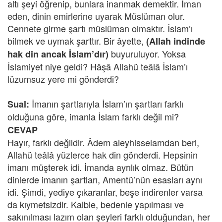
altı şeyi öğrenip, bunlara inanmak demektir. İman
eden, dinin emirlerine uyarak Müslüman olur.
Cennete girme şartı müslüman olmaktır. İslam’ı
bilmek ve uymak şarttır. Bir âyette,
(Allah indinde
buyuruluyor. Yoksa
hak din ancak İslam’dır)
İslamiyet niye geldi? Hâşâ Allahü teâlâ İslam’ı
lüzumsuz yere mi gönderdi?
İmanın şartlarıyla İslam’ın şartları farklı
Sual:
olduğuna göre, imanla İslam farklı değil mi?
CEVAP
Hayır, farklı değildir. Âdem aleyhisselamdan beri,
Allahü teâlâ yüzlerce hak din gönderdi. Hepsinin
imanı müşterek idi. İmanda ayrılık olmaz. Bütün
dinlerde imanın şartları, Amentü’nün esasları aynı
idi. Şimdi, yediye çıkaranlar, beşe indirenler varsa
da kıymetsizdir. Kalble, bedenle yapılması ve
sakınılması lazım olan şeyleri farklı olduğundan, her