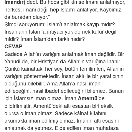
dedi. Bu hoca gibi kimse imanı anlatmıyor,
imandır)
herkes, imanı değil hep İslam’ı anlatıyor. Kaybımız
da buradan oluyor.”
Şimdi soruyorum: İslam’ı anlatmak kayıp mıdır?
İnsanların İslam’a ihtiyacı yok demek küfür değil
midir? İman İslam’dan farklı mıdır?
CEVAP
Sadece Allah’ın varlığını anlatmak iman değildir. Bir
Yahudi de, bir Hristiyan da Allah’ın varlığına inanır.
Çünkü kâinattaki her şey, bütün fen ilimleri, Allah’ın
varlığını göstermektedir. İnsan aklı ile bir yaratıcının
olduğunu bilebilir. Ama Allah’a nasıl iman
edileceğini, nasıl ibadet edileceğini bilemez. Bunun
için İslamsız iman olmaz. İman
’de
Amentü
bildirilmiştir. Amentü’deki altı esastan biri eksik
olursa o iman olmaz. Sadece kâinat kitabını
okumakla iman edilmiş olmaz. İmanın altı esasını
anlatmak da yetmez. Elde edilen iman muhafaza