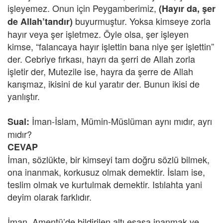
işleyemez. Onun için Peygamberimiz,
(Hayır da, şer
buyurmuştur. Yoksa kimseye zorla
de Allah’tandır)
hayır veya şer işletmez. Öyle olsa, şer işleyen
kimse, “falancaya hayır işlettin bana niye şer işlettin”
der. Cebriye fırkası, hayrı da şerri de Allah zorla
işletir der, Mutezile ise, hayra da şerre de Allah
karışmaz, ikisini de kul yaratır der. Bunun ikisi de
yanlıştır.
İman-İslam, Mümin-Müslüman aynı mıdır, ayrı
Sual:
mıdır?
CEVAP
İman, sözlükte, bir kimseyi tam doğru sözlü bilmek,
ona inanmak, korkusuz olmak demektir. İslam ise,
teslim olmak ve kurtulmak demektir. Istılahta yani
deyim olarak farklıdır.
İman, Amentü’de bildirilen altı esasa inanmak ve