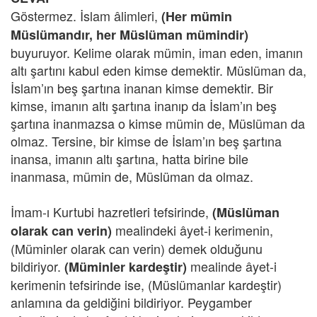
Göstermez. İslam âlimleri,
(Her mümin
Müslümandır, her Müslüman mümindir)
buyuruyor. Kelime olarak mümin, iman eden, imanın
altı şartını kabul eden kimse demektir. Müslüman da,
İslam’ın beş şartına inanan kimse demektir. Bir
kimse, imanın altı şartına inanıp da İslam’ın beş
şartına inanmazsa o kimse mümin de, Müslüman da
olmaz. Tersine, bir kimse de İslam’ın beş şartına
inansa, imanın altı şartına, hatta birine bile
inanmasa, mümin de, Müslüman da olmaz.
İmam-ı Kurtubi hazretleri tefsirinde,
(Müslüman
mealindeki âyet-i kerimenin,
olarak can verin)
(Müminler olarak can verin) demek olduğunu
bildiriyor.
mealinde âyet-i
(Müminler kardeştir)
kerimenin tefsirinde ise, (Müslümanlar kardeştir)
anlamına da geldiğini bildiriyor. Peygamber