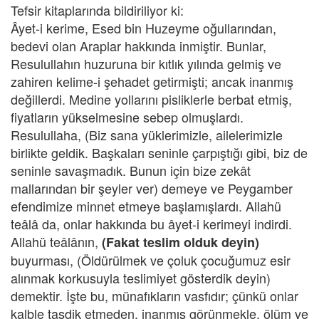
Tefsir kitaplarında bildiriliyor ki:
Âyet-i kerime, Esed bin Huzeyme oğullarından,
bedevi olan Araplar hakkında inmiştir. Bunlar,
Resulullahın huzuruna bir kıtlık yılında gelmiş ve
zahiren kelime-i şehadet getirmişti; ancak inanmış
değillerdi. Medine yollarını pisliklerle berbat etmiş,
fiyatların yükselmesine sebep olmuşlardı.
Resulullaha, (Biz sana yüklerimizle, ailelerimizle
birlikte geldik. Başkaları seninle çarpıştığı gibi, biz de
seninle savaşmadık. Bunun için bize zekât
mallarından bir şeyler ver) demeye ve Peygamber
efendimize minnet etmeye başlamışlardı. Allahü
teâlâ da, onlar hakkında bu âyet-i kerimeyi indirdi.
Allahü teâlânın,
(Fakat teslim olduk deyin)
buyurması, (Öldürülmek ve çoluk çocuğumuz esir
alınmak korkusuyla teslimiyet gösterdik deyin)
demektir. İşte bu, münafıkların vasfıdır; çünkü onlar
kalble tasdik etmeden, inanmış görünmekle, ölüm ve