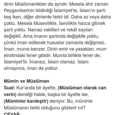
dinin Müslümanlıkları da ayrıdır. Mesela âhir zaman
Peygamberinin bildirdiği İslamiyet’te, İslam’ın şartı
beş iken, diğer dinlerde farklı idi. Daha az veya daha
çoktu. Mesela Musevilikte, İsevilikte hacca gitmek
şartı yoktu. Namaz vakitleri ve rekât sayıları
değişikti. Ama imanın şartında değişiklik yoktu,
çünkü iman edilecek hususlar zamanla değişmez.
İman, muma benzer. Dinin emir ve yasakları, mum
etrafındaki fener gibidir. Mumla birlikte fener de,
İslamiyet’tir. İmansız, İslam olamaz. İslam
olmayınca, iman da yoktur.
Mümin ve Müslüman
Kur’anda bir âyette,
Sual:
(Müslüman olarak can
dendiği halde, başka bir âyette ise,
verin)
deniyor. Bu, müminle
(Müminler kardeştir)
Müslümanın farklı olduğunu gösterir mi?
CEVAP