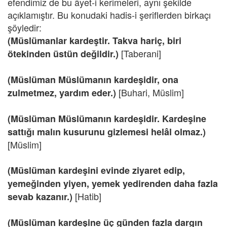
efendimiz de bu âyet-i kerimeleri, aynı şekilde
açıklamıştır. Bu konudaki hadis-i şeriflerden birkaçı
şöyledir:
(Müslümanlar kardeştir. Takva hariç, biri
[Taberani]
ötekinden üstün değildir.)
(Müslüman Müslümanın kardeşidir, ona
[Buhari, Müslim]
zulmetmez, yardım eder.)
(Müslüman Müslümanın kardeşidir. Kardeşine
sattığı malın kusurunu gizlemesi helâl olmaz.)
[Müslim]
(Müslüman kardeşini evinde ziyaret edip,
yemeğinden yiyen, yemek yedirenden daha fazla
[Hatib]
sevab kazanır.)
(Müslüman kardeşine üç günden fazla dargın