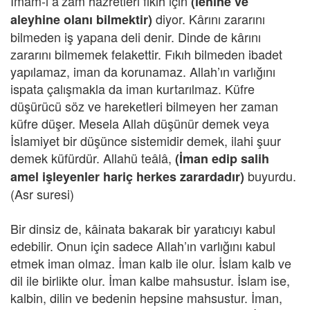
İmam-ı a’zam hazretleri fıkıh için
(lehine ve
diyor. Kârını zararını
aleyhine olanı bilmektir)
bilmeden iş yapana deli denir. Dinde de kârını
zararını bilmemek felakettir. Fıkıh bilmeden ibadet
yapılamaz, iman da korunamaz. Allah’ın varlığını
ispata çalışmakla da iman kurtarılmaz. Küfre
düşürücü söz ve hareketleri bilmeyen her zaman
küfre düşer. Mesela Allah düşünür demek veya
İslamiyet bir düşünce sistemidir demek, ilahi şuur
demek küfürdür. Allahü teâlâ,
(İman edip salih
buyurdu.
amel işleyenler hariç herkes zarardadır)
(Asr suresi)
Bir dinsiz de, kâinata bakarak bir yaratıcıyı kabul
edebilir. Onun için sadece Allah’ın varlığını kabul
etmek iman olmaz. İman kalb ile olur. İslam kalb ve
dil ile birlikte olur. İman kalbe mahsustur. İslam ise,
kalbin, dilin ve bedenin hepsine mahsustur. İman,