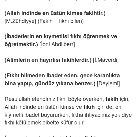
(Allah indinde en üstün kimse fakihtir.)
[M.Zühdiyye] (Fakih = fıkhı bilen)
(İbadetlerin en kıymetlisi fıkhı öğrenmek ve
[İbni Abdilberr]
öğretmektir.)
[İ.Maverdi]
(Âlimlerin en hayırlısı fakihlerdir.)
(Fıkhı bilmeden ibadet eden, gece karanlıkta
[Deylemi]
bina yapıp, gündüz yıkana benzer.)
Resulullah efendimiz fıkhı böyle överken,
için,
fakih
Allah indinde en üstün kimse ve
için de, en
fıkıh
kıymetli ibadet buyururken, fıkha ihtiyacımız yok diye
fıkhı kötülemek elbette küfür olur.