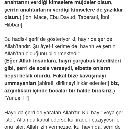
anahtarını verdiği kimselere müjdeler olsun,
şerrin anahtarlarını verdiği kimselere de yazıklar
[İbni Mace, Ebu Davud, Taberani, İbni
olsun.)
Hibban]
Bu hadis-i şerif de gösteriyor ki, hayır da şer de
Allah’tandır. Şu âyet-i kerime de, hayrın ve şerrin
Allah’tan olduğunu bildirmektedir:
(Eğer Allah insanlara, hayrı çarçabuk istedikleri
gibi, şerri de acele verseydi, elbette onların
hepsi helak olurdu. Fakat bize kavuşmayı
[ahireti, dirilmeyi inkâr edenleri]
ummayanları
biz,
azgınlıkları içinde bocalar bir halde bırakırız.)
[Yunus 11]
Hayrı da şerri de yaratan Allah’tır. Kul hayır veya şer
ister, Allah da kabul ederse kul irade-i cüziyyesi ile
onu işler. Allah izin vermezse, kul hayrı da, şerri de