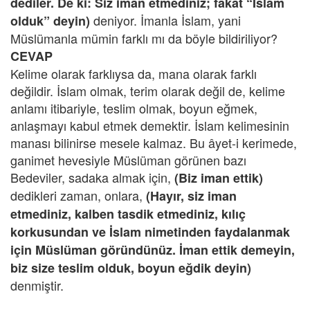
dediler. De ki: Siz iman etmediniz; fakat “İslam
deniyor. İmanla İslam, yani
olduk” deyin)
Müslümanla mümin farklı mı da böyle bildiriliyor?
CEVAP
Kelime olarak farklıysa da, mana olarak farklı
değildir. İslam olmak, terim olarak değil de, kelime
anlamı itibariyle, teslim olmak, boyun eğmek,
anlaşmayı kabul etmek demektir. İslam kelimesinin
manası bilinirse mesele kalmaz. Bu âyet-i kerimede,
ganimet hevesiyle Müslüman görünen bazı
Bedeviler, sadaka almak için,
(Biz iman ettik)
dedikleri zaman, onlara,
(Hayır, siz iman
etmediniz, kalben tasdik etmediniz, kılıç
korkusundan ve İslam nimetinden faydalanmak
için Müslüman göründünüz. İman ettik demeyin,
biz size teslim olduk, boyun eğdik deyin)
denmiştir.