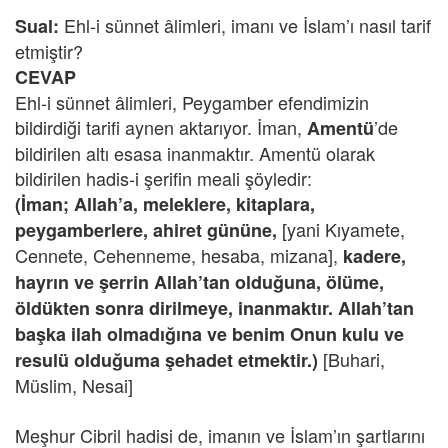
Ehl-i sünnet âlimleri, imanı ve İslam’ı nasıl tarif
Sual:
etmiştir?
CEVAP
Ehl-i sünnet âlimleri, Peygamber efendimizin
bildirdiği tarifi aynen aktarıyor. İman,
’de
Amentü
bildirilen altı esasa inanmaktır. Amentü olarak
bildirilen hadis-i şerifin meali şöyledir:
(İman; Allah’a, meleklere, kitaplara,
[yani Kıyamete,
peygamberlere, ahiret gününe,
Cennete, Cehenneme, hesaba, mizana],
kadere,
hayrın ve şerrin Allah’tan olduğuna, ölüme,
öldükten sonra dirilmeye, inanmaktır. Allah’tan
başka ilah olmadığına ve benim Onun kulu ve
[Buhari,
resulü olduğuma şehadet etmektir.)
Müslim, Nesai]
Meşhur Cibril hadisi de, imanın ve İslam’ın şartlarını