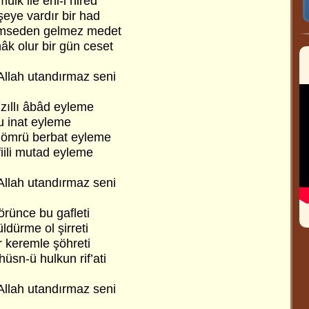
ülk ile ehl-i hired
şeye vardır bir had
kimseden gelmez medet
âk olur bir gün ceset
Allah utandırmaz seni
zıllı âbâd eyleme
ku inat eyleme
, ömrü berbat eyleme
iili mutad eyleme
Allah utandırmaz seni
örünce bu gafleti
ldürme ol şirreti
r keremle şöhreti
hüsn-ü hulkun rif’ati
Allah utandırmaz seni