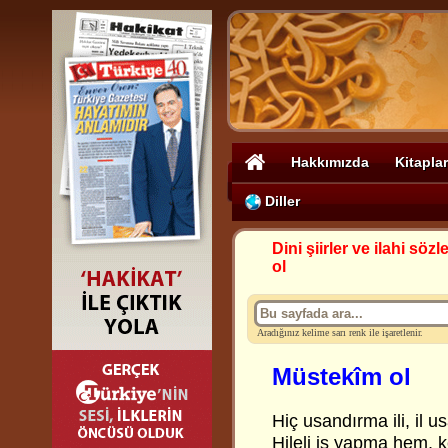
Hakkımızda
Kitaplar
Diller
Dini şiirler ve ilahi sözle
ol
Aradığınız kelime sarı renk ile işaretlenir.
Müstekîm ol
Hiç usandırma ili, il 
Hileli iş yapma hem, 