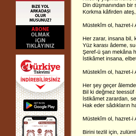
Din düşmanından bir 
Korkma kâfirden ateş,
Müstekîm ol, hazret-i 
Her zarar, insana bil, 
Yüz karası âdeme, su-
Şeref-ü şan mekâna h
İstikâmet insana, elbe
Müstekîm ol, hazret-i 
Her şey geçer âlemde,
Bil ki değmez teessü
İstikâmet zarardan, s
Hak eder sâdıkların h
Müstekîm ol, hazret-i 
Birini tezlil için, zulüm