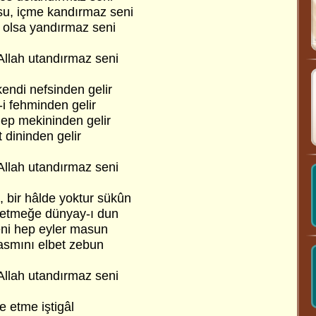
su, içme kandırmaz seni
 olsa yandırmaz seni
Allah utandırmaz seni
kendi nefsinden gelir
i fehminden gelir
ep mekininden gelir
t dininden gelir
Allah utandırmaz seni
 bir hâlde yoktur sükûn
f etmeğe dünyay-ı dun
eni hep eyler masun
asmını elbet zebun
Allah utandırmaz seni
le etme iştigâl