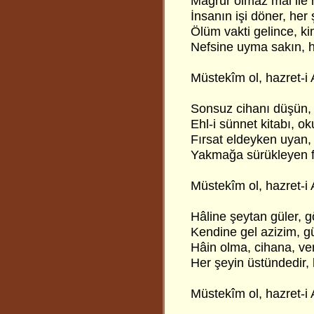
Mağrur olmaz mal ile m
İnsanın işi döner, her 
Ölüm vakti gelince, 
Nefsine uyma sakın, h
Müstekîm ol, hazret-i 
Sonsuz cihanı düşün, 
Ehl-i sünnet kitabı, o
Fırsat eldeyken uyan
Yakmağa sürükleyen f
Müstekîm ol, hazret-i 
Hâline şeytan güler, g
Kendine gel azizim, gü
Hâin olma, cihana, ve
Her şeyin üstündedir, 
Müstekîm ol, hazret-i 