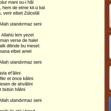
lur mani su-i hâl
 hem de etme kil-ü kal
 verir elbet Zülcelâl
Allah utandırmaz seni
p Allahü lem yezel
şman verse de halel
alk dilinde bu mesel:
nsana elbet amel
Allah utandırmaz seni
âsla ef’âlini
ikr et önce kâlini
desen de ahvâlini
r bütün hâlini
Allah utandırmaz seni