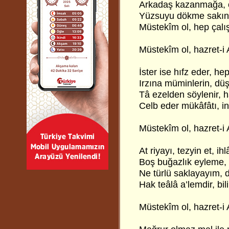
Arkadaş kazanmağa, o
Yüzsuyu dökme sakın,
Müstekîm ol, hep çalış,
Müstekîm ol, hazret-i 
İster ise hıfz eder, he
Irzına müminlerin, dü
Tâ ezelden söylenir, h
Celb eder mükâfâtı, i
Müstekîm ol, hazret-i 
At riyayı, tezyin et, ihl
Boş buğazlık eyleme, f
Ne türlü saklayayım, 
Hak teâlâ a’lemdir, bili
Müstekîm ol, hazret-i 