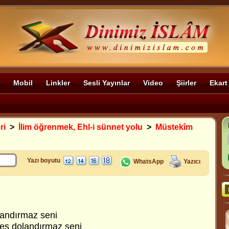
Mobil
Linkler
Sesli Yayınlar
Video
Şiirler
Ekart
ri
>
İlim öğrenmek, Ehl-i sünnet yolu
>
Müstekîm
Yazı boyutu
WhatsApp
Yazıcı
usandırmaz seni
kes dolandırmaz seni