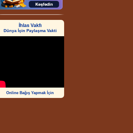
İhlas Vakfı
Dünya İçin Paylaşma Vakti
Online Bağış Yapmak İçin