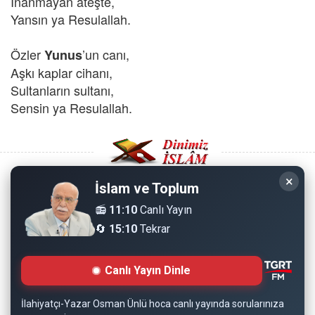
İnanmayan ateşte,
Yansın ya Resulallah.
Özler
’un canı,
Yunus
Aşkı kaplar cihanı,
Sultanların sultanı,
Sensin ya Resulallah.
×
İslam ve Toplum
Copyright © 2008 - Dinimiz İslam. Her Hakkı Saklıdır.
📻
11:10
Canlı Yayın
🔄
15:10
Tekrar
Sitemizdeki bilgiler, bütün insanların istifadesi için
hazırlanmıştır. Orijinaline sadık kalmak şartıyla, izin
Canlı Yayın Dinle
almaya gerek kalmadan, herkes istediği gibi alıp istifade
edebilir.
İlahiyatçı-Yazar Osman Ünlü hoca canlı yayında sorularınıza