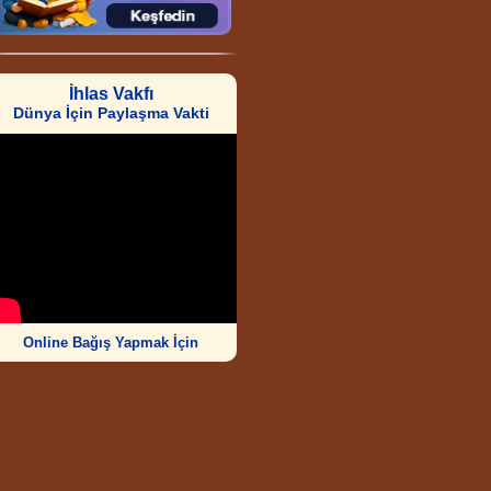
İhlas Vakfı
Dünya İçin Paylaşma Vakti
Online Bağış Yapmak İçin