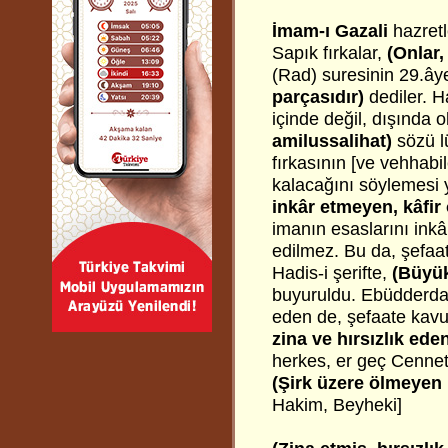
İmam-ı Gazali
hazretl
Sapık fırkalar,
(Onlar,
(Rad) suresinin 29.âye
parçasıdır)
dediler. H
içinde değil, dışında 
amilussalihat)
sözü l
fırkasının [ve vehhab
kalacağını söylemesi y
inkâr etmeyen, kâfir
imanın esaslarını inkâ
edilmez. Bu da, şefaat
Hadis-i şerifte,
(Büyük
buyuruldu.
Ebüdderda 
eden de, şefaate kavu
zina ve hırsızlık ed
herkes, er geç Cennete
(Şirk üzere ölmeyen
Hakim, Beyheki]