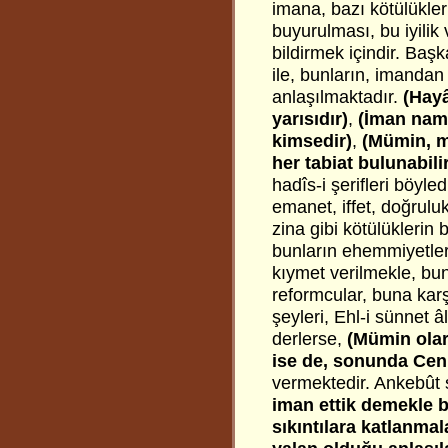
imana, bazı kötülükler 
buyurulması, bu iyilik
bildirmek içindir. Başk
ile, bunların, imanda
anlaşılmaktadır.
(Hayâ
yarısıdır)
,
(İman nam
kimsedir)
,
(Mümin, m
her tabiat bulunabili
hadîs-i şerifleri böyle
emanet, iffet, doğruluk
zina gibi kötülüklerin
bunların ehemmiyetler
kıymet verilmekle, bunl
reformcular, buna karş
şeyleri, Ehl-i sünnet 
derlerse,
(Mümin olar
ise de, sonunda Cenn
vermektedir. Ankebût 
iman ettik demekle b
sıkıntılara katlanmal