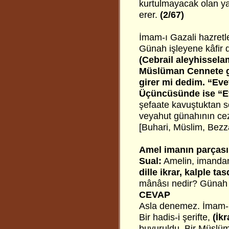
kurtulmayacak olan yal
erer.
(2/67)
İmam-ı Gazali hazretle
Günah işleyene kâfir d
(Cebrail aleyhissela
Müslüman Cennete gir
girer mi dedim. “Eve
Üçüncüsünde ise “Ev
şefaate kavuştuktan s
veyahut günahının cez
[Buhari, Müslim, Bezz
Amel imanın parçası
Sual:
Amelin, imandan 
dille ikrar, kalple ta
mânâsı nedir? Günah i
CEVAP
Asla denemez. İmam-ı 
Bir hadis-i şerifte,
(İkr
buyuruldu. Bir Müslüma