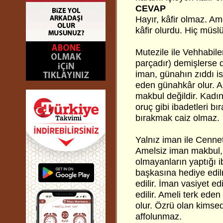
CEVAP
Hayır, kâfir olmaz. A
kâfir olurdu. Hiç müs
Mutezile ile Vehhabile
parçadır) demişlerse d
iman, günahın zıddı ise
eden günahkâr olur. A
makbul değildir. Kadı
oruç gibi ibadetleri b
bırakmak caiz olmaz.
Yalnız iman ile Cennet
Amelsiz iman makbul, 
olmayanların yaptığı i
başkasına hediye edil
edilir. İman vasiyet e
edilir. Ameli terk ede
olur. Özrü olan kimse
affolunmaz.