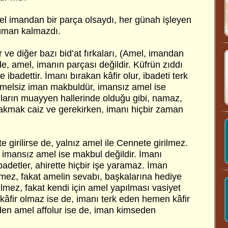
mel imandan bir parça olsaydı, her günah işleyen
lüman kalmazdı.
r ve diğer bazı bid’at fırkaları, (Amel, imandan
e, amel, imanın parçası değildir. Küfrün zıddı
 ibadettir. İmanı bırakan kâfir olur, ibadeti terk
melsiz iman makbuldür, imansız amel ise
nların muayyen hallerinde olduğu gibi, namaz,
ırakmak caiz ve gerekirken, imanı hiçbir zaman
e girilirse de, yalnız amel ile Cennete girilmez.
imansız amel ise makbul değildir. İmanı
badetler, ahirette hiçbir işe yaramaz. İman
mez, fakat amelin sevabı, başkalarına hediye
dilmez, fakat kendi için amel yapılması vasiyet
n kâfir olmaz ise de, imanı terk eden hemen kâfir
den amel affolur ise de, iman kimseden