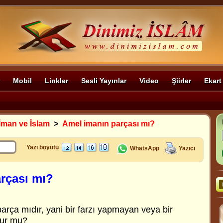
Mobil
Linkler
Sesli Yayınlar
Video
Şiirler
Ekart
İman ve İslam
>
Amel imanın parçası mı?
Yazı boyutu
WhatsApp
Yazıcı
rçası mı?
rça mıdır, yani bir farzı yapmayan veya bir
lur mu?