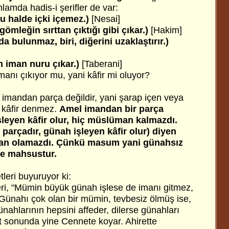
anlamda hadis-i şerifler de var:
 halde içki içemez.)
[Nesai]
gömleğin sırttan çıktığı gibi çıkar.)
[Hakim]
ada bulunmaz, biri, diğerini uzaklaştırır.)
n iman nuru çıkar.)
[Taberani]
manı çıkıyor mu, yani kâfir mi oluyor?
 imandan parça değildir, yani şarap içen veya
 kâfir denmez.
Amel imandan bir parça
şleyen kâfir olur, hiç müslüman kalmazdı.
parçadır, günah işleyen kâfir olur) diyen
man olamazdı. Çünkü masum yani günahsız
e mahsustur.
leri buyuruyor ki:
ri, "Mümin büyük günah işlese de imanı gitmez,
 Günahı çok olan bir mümin, tevbesiz ölmüş ise,
ünahlarının hepsini affeder, dilerse günahları
t sonunda yine Cennete koyar. Ahirette