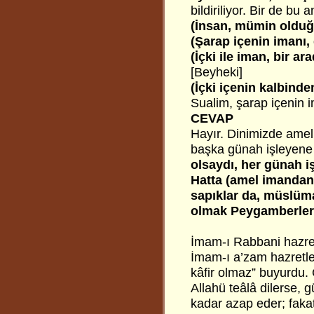
bildiriliyor. Bir de bu 
(İnsan, mümin olduğu
(Şarap içenin imanı, 
(İçki ile iman, bir ar
[Beyheki]
(İçki içenin kalbinde
Sualim, şarap içenin i
CEVAP
Hayır. Dinimizde amel
başka günah işleyene
olsaydı, her günah i
Hatta (amel imandan 
sapıklar da, müslü
olmak Peygamberler
İmam-ı Rabbani hazret
İmam-ı a’zam hazretle
kâfir olmaz” buyurdu.
Allahü teâlâ dilerse, g
kadar azap eder; faka