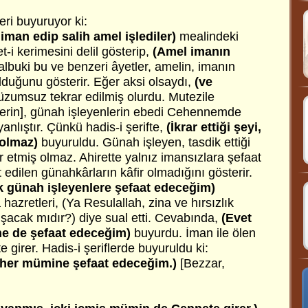
eri buyuruyor ki:
 iman edip salih amel işlediler)
mealindeki
t-i kerimesini delil gösterip,
(Amel imanın
albuki bu ve benzeri âyetler, amelin, imanın
olduğunu gösterir. Eğer aksi olsaydı,
(ve
üzumsuz tekrar edilmiş olurdu. Mutezile
ilerin], günah işleyenlerin ebedi Cehennemde
anlıştır. Çünkü hadis-i şerifte,
(İkrar ettiği şeyi,
 olmaz)
buyuruldu. Günah işleyen, tasdik ettiği
r etmiş olmaz. Ahirette yalnız imansızlara şefaat
 edilen günahkârların kâfir olmadığını gösterir.
 günah işleyenlere şefaat edeceğim)
hazretleri,
(Ya Resulallah, zina ve hırsızlık
şacak mıdır?) diye sual etti. Cevabında,
(Evet
ene de şefaat edeceğim)
buyurdu. İman ile ölen
 girer. Hadis-i şeriflerde buyuruldu ki:
 her mümine şefaat edeceğim.)
[Bezzar,