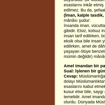
esaslarını inkâr etmiş
edilmez. Bu da, şefaat
(İman, kalple tasdik, 
mânâsı şudur:
İnsanda iman, vücuttaki
gibidir. Elsiz, kolsuz
insan tarif edilirken, b
eksik olsa bile insan 
edilirken, amel de dâhi
yaşayan ölüye benzeti
mümin değildir) mânâs
Amel imandan bir p
Sual: İşlenen bir gü
Cevap:
Müslümanlığa 
dolayı Müslümanlıktan
esaslarını kabul etm
kusur etse bile, sayg
temelidir. Amel imanda
olurdu. Dünyada Müslüm