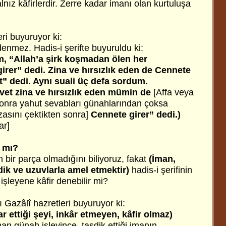
nız kâfirlerdir. Zerre kadar imanı olan kurtuluşa
ri buyuruyor ki:
enmez. Hadis-i şerifte buyuruldu ki:
m, “Allah’a şirk koşmadan ölen her
er” dedi. Zina ve hırsızlık eden de Cennete
t” dedi. Aynı suali üç defa sordum.
et zina ve hırsızlık eden mümin de
[Affa veya
onra yahut sevabları günahlarından çoksa
asını çektikten sonra]
Cennete girer” dedi.)
ar]
 mı?
bir parça olmadığını biliyoruz, fakat
(İman,
sdik ve uzuvlarla amel etmektir)
hadis-i şerifinin
şleyene kâfir denebilir mi?
Gazâlî hazretleri buyuruyor ki:
ar ettiği şeyi, inkâr etmeyen, kâfir olmaz)
n günah işleyince, tasdik ettiği imanın