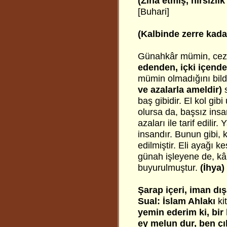
(Zina etmiş, hırsızlı
[Buhari]
(Kalbinde zerre kad
Günahkâr mümin, cezas
edenden, içki içende
mümin olmadığını bild
ve azalarla ameldir)
s
baş gibidir. El kol gib
olursa da, başsız insa
azaları ile tarif edilir
insandır. Bunun gibi, 
edilmiştir. Eli ayağı 
günah işleyene de, k
buyurulmuştur.
(İhya)
Şarap içeri, iman dış
Sual:
İslam Ahlakı
ki
yemin ederim ki, bir
ey melun dur, ben ç