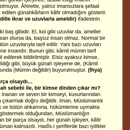
 olmuyor. Âhirette, yalnız imansızlara şefaat
 edilen günahkârların kâfir olmadığını gösterir.
dille ikrar ve uzuvlarla ameldir)
ifadesinin
 baş gibidir. El, kol gibi uzuvlar da, ameller
 insan olursa da, başsız insan olmaz. Normal bir
ütün uzuvlarıyla tarif edilir. Yani bazı uzuvları
yine insandır. Bunun gibi, kâmil mümin tarif
l edilerek bildirilmiştir. Elsiz ayaksız kimse,
ldiği gibi, büyük günah işleyene de, (Kâmil
ında (Mümin değildir) buyurulmuştur.
(İhya)
arça olsaydı…
nah sebebi ile, bir kimse dinden çıkar mı?
inanan ve seven bir kimseyi, kusurlarından
 çıkarmak doğru değildir. İman, Müslümanlık
ek ve bütün ahkamına, hükümlerine uymakta
ı göstermek olduğundan, Müslümanlığın
n bir parça olsaydı, her günah işleyen, kâfir
an kalmazdı. Hadîs-i şeriflerde bazı iyilikler