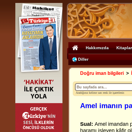
Hakkımızda
Kitaplar
Diller
Doğru iman bilgileri
>
Aradığınız kelime sarı renk ile işaretlenir.
Amel imanın pa
Sual:
Amel imandan pa
haramı işleyen kâfir o