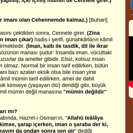
k yapmış, içki içmiş mümin de Cennete girer.)
ar imanı olan Cehennemde kalmaz.)
[Buhari]
ını çektikten sonra, Cennete girer.
(Zina
n iman çıkar)
hadis-i şerifi, günahkârların kâmil
irmektedir.
(İman, kalb ile tasdik, dil ile ikrar
özünün manası şudur: İnsanda iman, vücuttaki
i uzuvlar da ameller gibidir. Elsiz, kolsuz insan
n olmaz. Normal bir insan tarif edilirken, bütün
. Yani bazı azaları eksik olsa bile insan yine
kâmil mümin tarif edilirken, amel de dahil
kesik kimseye (yaşayan ölü) dendiği gibi, büyük
âmil mümin değil manasına
"mümin değildir"
arı mı?
tabında, Hazret-i Osman’ın, "
Allahü teâlâya
 kimse, şarap içerken, iman o şaraba der ki,
ıkayım da ondan sonra sen gir
" dediği