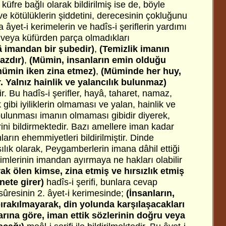
küfre bağlı olarak bildirilmiş ise de, böyle
 ve kötülüklerin şiddetini, derecesinin çokluğunu
a âyet-i kerimelerin ve hadîs-i şeriflerin yardımı
n veya küfürden parça olmadıkları
 imandan bir şubedir)
,
(Temizlik imanın
azdır)
,
(Mümin, insanların emin olduğu
ümin iken zina etmez)
,
(Müminde her huy,
r. Yalnız hainlik ve yalancılık bulunmaz)
dir. Bu hadîs-i şerifler, hayâ, taharet, namaz,
 gibi iyiliklerin olmaması ve yalan, hainlik ve
 bulunması imanın olmaması gibidir diyerek,
ini bildirmektedir. Bazı amellere iman kadar
arın ehemmiyetleri bildirilmiştir. Dinde
ılık olarak, Peygamberlerin imana dâhil ettiği
âlimlerinin imandan ayırmaya ne hakları olabilir
ak ölen kimse, zina etmiş ve hırsızlık etmiş
ete girer)
hadîs-i şerifi, bunlara cevap
sûresinin 2. âyet-i kerimesinde;
(İnsanların,
ırakılmayarak, din yolunda karşılaşacakları
arına göre, iman ettik sözlerinin doğru veya