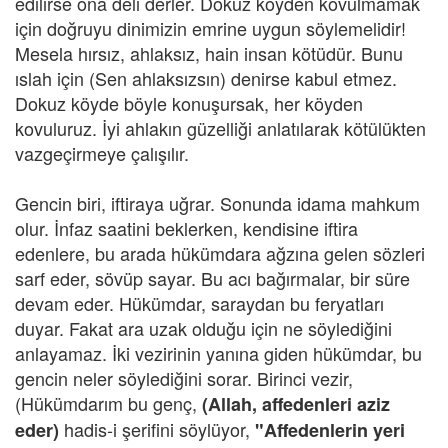
edilirse ona deli derler. Dokuz köyden kovulmamak
için doğruyu dinimizin emrine uygun söylemelidir!
Mesela hırsız, ahlaksız, hain insan kötüdür. Bunu
ıslah için (Sen ahlaksızsın) denirse kabul etmez.
Dokuz köyde böyle konuşursak, her köyden
kovuluruz. İyi ahlakın güzelliği anlatılarak kötülükten
vazgeçirmeye çalışılır.
Gencin biri, iftiraya uğrar. Sonunda idama mahkum
olur. İnfaz saatini beklerken, kendisine iftira
edenlere, bu arada hükümdara ağzına gelen sözleri
sarf eder, sövüp sayar. Bu acı bağırmalar, bir süre
devam eder. Hükümdar, saraydan bu feryatları
duyar. Fakat ara uzak olduğu için ne söylediğini
anlayamaz. İki vezirinin yanına giden hükümdar, bu
gencin neler söylediğini sorar. Birinci vezir,
(Hükümdarım bu genç,
(Allah, affedenleri aziz
hadis-i şerifini söylüyor,
eder)
"Affedenlerin yeri