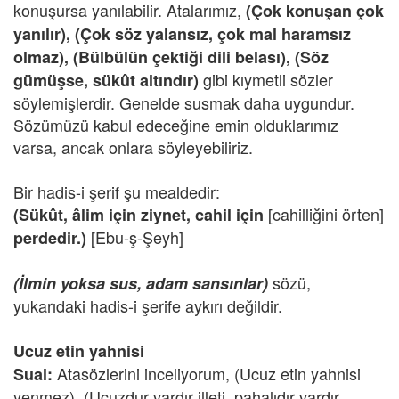
konuşursa yanılabilir. Atalarımız,
(Çok konuşan çok
yanılır), (Çok söz yalansız, çok mal haramsız
olmaz), (Bülbülün çektiği dili belası), (Söz
gibi kıymetli sözler
gümüşse, sükût altındır)
söylemişlerdir. Genelde susmak daha uygundur.
Sözümüzü kabul edeceğine emin olduklarımız
varsa, ancak onlara söyleyebiliriz.
Bir hadis-i şerif şu mealdedir:
[cahilliğini örten]
(Sükût, âlim için ziynet, cahil için
[Ebu-ş-Şeyh]
perdedir.)
sözü,
(İlmin yoksa sus, adam sansınlar)
yukarıdaki hadis-i şerife aykırı değildir.
Ucuz etin yahnisi
Atasözlerini inceliyorum, (Ucuz etin yahnisi
Sual:
yenmez), (Ucuzdur vardır illeti, pahalıdır vardır