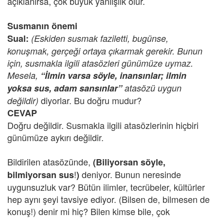
açıklanırsa, çok büyük yanlışlık olur.
Susmanın önemi
Sual:
(Eskiden susmak faziletti, bugünse,
konuşmak, gerçeği ortaya çıkarmak gerekir. Bunun
için, susmakla ilgili atasözleri günümüze uymaz.
Mesela,
“İlmin varsa söyle, inansınlar; ilmin
yoksa sus, adam sansınlar”
atasözü uygun
diyorlar. Bu doğru mudur?
değildir)
CEVAP
Doğru değildir. Susmakla ilgili atasözlerinin hiçbiri
günümüze aykırı değildir.
Bildirilen atasözünde,
(Biliyorsan söyle,
!
deniyor. Bunun neresinde
bilmiyorsan sus
)
uygunsuzluk var? Bütün ilimler, tecrübeler, kültürler
hep aynı şeyi tavsiye ediyor. (Bilsen de, bilmesen de
konuş!) denir mi hiç? Bilen kimse bile, çok