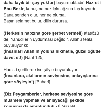
buyurmaktadır.
daha layık bir şey yoktur)
Hazret-i
, konuşmamak için ağzına taş koyardı.
Ebu Bekir
Sana senden olur, her ne olursa,
Başın selamet bulur, dilin durursa.
atasözü
(Herkesin nabzına göre şerbet vermeli)
de, Yahudilerin uydurması değildir. Allahü teâlâ
buyuruyor ki:
(İnsanları Allah’ın yoluna hikmetle, güzel öğütle
[Nahl 125]
davet et!)
Hadis-i şeriflerde ise şöyle buyuruluyor:
(İnsanlara, akıllarının seviyesine, anlayışlarına
[Buhari]
göre söyleyin!)
(Biz Peygamberler, herkese seviyesine göre
muamele yapmak ve anlayacağı şekilde
[İ.Gazali]
konuşmakla emrolunduk.)