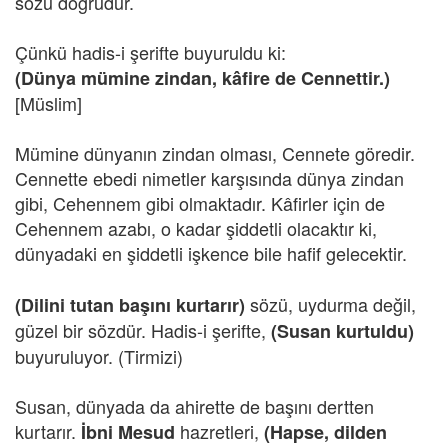
sözü doğrudur.
Çünkü hadis-i şerifte buyuruldu ki:
(Dünya mümine zindan, kâfire de Cennettir.)
[Müslim]
Mümine dünyanın zindan olması, Cennete göredir.
Cennette ebedi nimetler karşısında dünya zindan
gibi, Cehennem gibi olmaktadır. Kâfirler için de
Cehennem azabı, o kadar şiddetli olacaktır ki,
dünyadaki en şiddetli işkence bile hafif gelecektir.
sözü, uydurma değil,
(Dilini tutan başını kurtarır)
güzel bir sözdür. Hadis-i şerifte,
(Susan kurtuldu)
buyuruluyor. (Tirmizi)
Susan, dünyada da ahirette de başını dertten
kurtarır.
hazretleri,
İbni Mesud
(Hapse, dilden