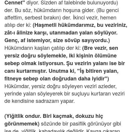
diyor. Sizden af talebinde bulunuyordu)
Cennet"
der. Bu söz, hükümdarın hoşuna gider. (Bu genci
affettim, serbest bırakın) der. İkinci vezir, hemen
atılıp der ki:
(Haşmetli hükümdarımız, bu veziriniz,
zât-ı âlinize karşı, utanmadan yalan söylüyor.
Genç, af istemiyor, size sövüp sayıyordu.)
Hükümdarın kaşları çatılıp der ki:
(Bre vezir, sen
yersiz doğru söylemekle, iki kişinin ölümüne
sebep olmak istiyorsun. Şu vezirin yalanı ise bir
canı kurtarmıştır. Unutma ki, "İş bitiren yalan,
fitneye sebep olan doğrudan daha iyidir")
Hükümdar, yersiz doğru söyleyen veziri azleder,
yerinde yalan söyleyerek bir suçluyu kurtaran veziri
de kendisine sadrazam yapar.
(Yiğitlik ondur. Biri kaçmak, dokuzu hiç
sözünde bir pasiflik görünüyor gibi
görünmemek)
ise de, yiğitlik, kabadayılık değildir. Kavga çıkaran,