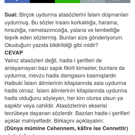
Birçok uydurma atasözlerini İslam düşmanları
Sual:
uydurmuş. Bu sözler insanı korkaklığa, harama,
hırsızlığa, nemelazımcılığa, yalana ve tembelliğe
teşvik eden sözlermiş. Bunları size gönderiyorum.
Okuduğum yazıda bildirildiği gibi midir?
CEVAP
Yalnız atasözleri değil, hadis-i şerifleri de
anlayamayan bazı sapık fikirli kimseler, bunlara da
uydurma, mevzu hadis damgasını basmışlardır.
Halbuki İslam âlimlerinin kitaplarında asla uydurma
hadis olmaz. İslam âlimlerinin kitaplarında uydurma
hadis olduğunu söyleyen, her kim olursa olsun ya
sapıktır veya cahildir. Atasözlerinin ekserisi
tecrübeye dayanan sözlerdir. Bazıları hadis-i şerifleri
açıklar mahiyettedir. Birkaçını açıklayalım:
(Dünya mümine Cehennem, kâfire ise Cennettir)