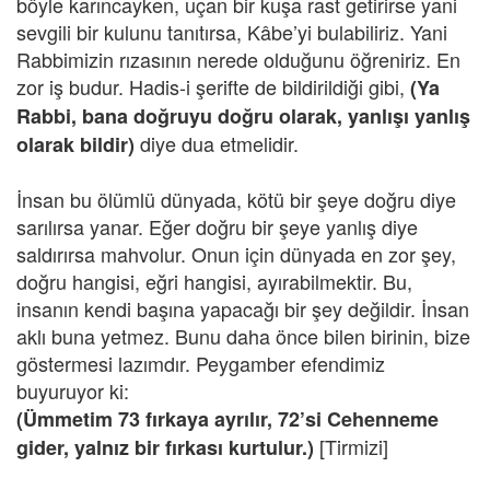
böyle karıncayken, uçan bir kuşa rast getirirse yani
sevgili bir kulunu tanıtırsa, Kâbe’yi bulabiliriz. Yani
Rabbimizin rızasının nerede olduğunu öğreniriz. En
zor iş budur. Hadis-i şerifte de bildirildiği gibi,
(Ya
Rabbi, bana doğruyu doğru olarak, yanlışı yanlış
diye dua etmelidir.
olarak bildir)
İnsan bu ölümlü dünyada, kötü bir şeye doğru diye
sarılırsa yanar. Eğer doğru bir şeye yanlış diye
saldırırsa mahvolur. Onun için dünyada en zor şey,
doğru hangisi, eğri hangisi, ayırabilmektir. Bu,
insanın kendi başına yapacağı bir şey değildir. İnsan
aklı buna yetmez. Bunu daha önce bilen birinin, bize
göstermesi lazımdır. Peygamber efendimiz
buyuruyor ki:
(Ümmetim 73 fırkaya ayrılır, 72’si Cehenneme
[Tirmizi]
gider, yalnız bir fırkası kurtulur.)