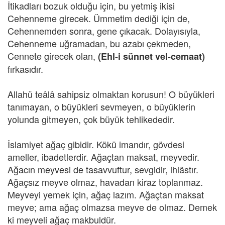
İtikadları bozuk olduğu için, bu yetmiş ikisi
Cehenneme girecek. Ümmetim dediği için de,
Cehennemden sonra, gene çıkacak. Dolayısıyla,
Cehenneme uğramadan, bu azabı çekmeden,
Cennete girecek olan,
(Ehl-i sünnet vel-cemaat)
fırkasıdır.
Allahü teâlâ sahipsiz olmaktan korusun! O büyükleri
tanımayan, o büyükleri sevmeyen, o büyüklerin
yolunda gitmeyen, çok büyük tehlikededir.
İslamiyet ağaç gibidir. Kökü imandır, gövdesi
ameller, ibadetlerdir. Ağaçtan maksat, meyvedir.
Ağacın meyvesi de tasavvuftur, sevgidir, ihlâstır.
Ağaçsız meyve olmaz, havadan kiraz toplanmaz.
Meyveyi yemek için, ağaç lazım. Ağaçtan maksat
meyve; ama ağaç olmazsa meyve de olmaz. Demek
ki meyveli ağaç makbuldür.