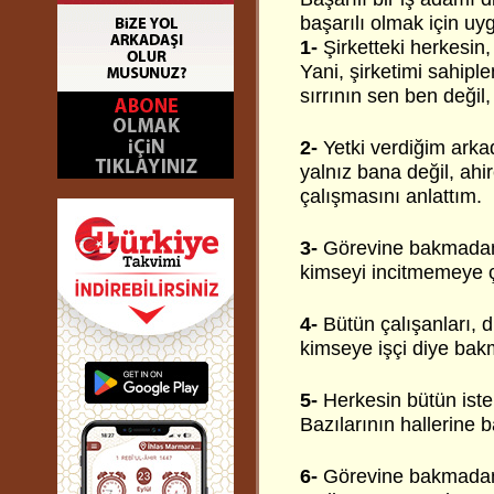
başarılı olmak için uy
1-
Şirketteki herkesin,
Yani, şirketimi sahip
sırrının sen ben değil
2-
Yetki verdiğim ark
yalnız bana değil, ahi
çalışmasını anlattım.
3-
Görevine bakmadan
kimseyi incitmemeye ç
4-
Bütün çalışanları, 
kimseye işçi diye ba
5-
Herkesin bütün iste
Bazılarının hallerine 
6-
Görevine bakmadan,