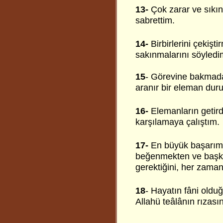
13-
Çok zarar ve sıkı
sabrettim.
14-
Birbirlerini çekiş
sakınmalarını söyledi
15
- Görevine bakmada
aranır bir eleman dur
16-
Elemanların getirdik
karşılamaya çalıştım.
17-
En büyük başarımız
beğenmekten ve başka
gerektiğini, her zama
18
- Hayatın fâni oldu
Allahü teâlânın rızas