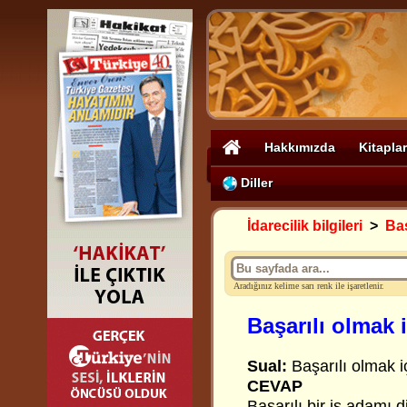
Hakkımızda
Kitaplar
Diller
İdarecilik bilgileri
>
Baş
Aradığınız kelime sarı renk ile işaretlenir.
Başarılı olmak 
Sual:
Başarılı olmak iç
CEVAP
Başarılı bir iş adamı d