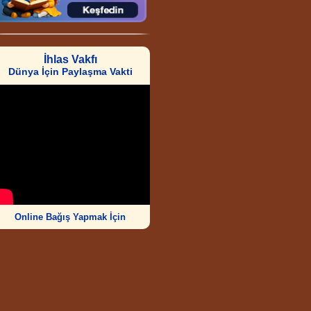
İhlas Vakfı
Dünya İçin Paylaşma Vakti
Online Bağış Yapmak İçin