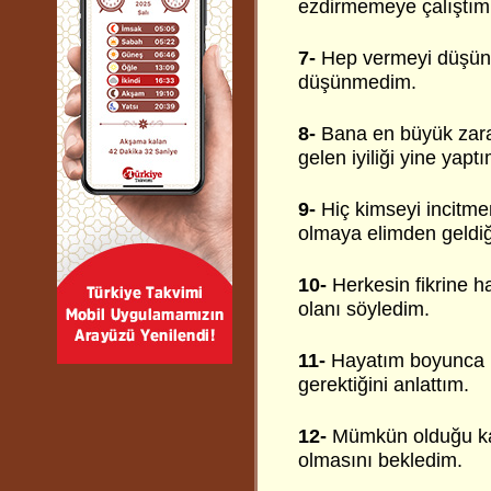
ezdirmemeye çalıştım
7-
Hep vermeyi düşünd
düşünmedim.
8-
Bana en büyük zarar
gelen iyiliği yine yaptı
9-
Hiç kimseyi incitmem
olmaya elimden geldiğ
10-
Herkesin fikrine h
olanı söyledim.
11-
Hayatım boyunca 
gerektiğini anlattım.
12-
Mümkün olduğu kad
olmasını bekledim.