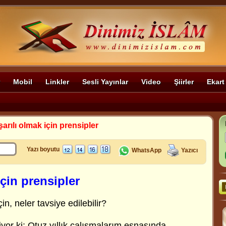
Mobil
Linkler
Sesli Yayınlar
Video
Şiirler
Ekart
arılı olmak için prensipler
Yazı boyutu
WhatsApp
Yazıcı
için prensipler
in, neler tavsiye edilebilir?
iyor ki: Otuz yıllık çalışmalarım esnasında,