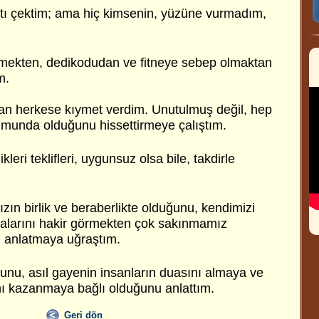
ntı çektim; ama hiç kimsenin, yüzüne vurmadım,
tirmekten, dedikodudan ve fitneye sebep olmaktan
m.
n herkese kıymet verdim. Unutulmuş değil, hep
umunda olduğunu hissettirmeye çalıştım.
leri teklifleri, uygunsuz olsa bile, takdirle
ın birlik ve beraberlikte olduğunu, kendimizi
larını hakir görmekten çok sakınmamız
n anlatmaya uğraştım.
ğunu, asıl gayenin insanların duasını almaya ve
ını kazanmaya bağlı olduğunu anlattım.
Geri dön