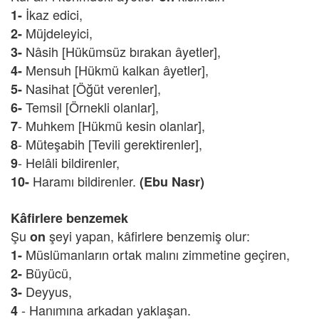
İkaz edici,
1-
Müjdeleyici,
2-
Nâsih [Hükümsüz bırakan âyetler],
3-
Mensuh [Hükmü kalkan âyetler],
4-
Nasihat [Öğüt verenler],
5-
Temsil [Örnekli olanlar],
6-
- Muhkem [Hükmü kesin olanlar],
7
- Müteşabih [Tevili gerektirenler],
8
- Helâli bildirenler,
9
Haramı bildirenler.
10-
(Ebu Nasr)
Kâfirlere benzemek
Şu
şeyi yapan, kâfirlere benzemiş olur:
on
Müslümanların ortak malını zimmetine geçiren,
1-
Büyücü,
2-
Deyyus,
3-
- Hanımına arkadan yaklaşan.
4