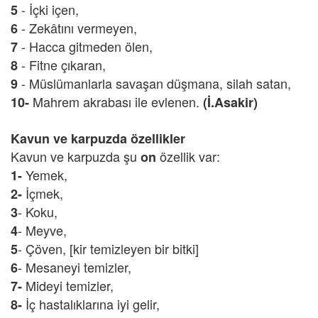
- İçki içen,
5
- Zekâtını vermeyen,
6
- Hacca gitmeden ölen,
7
- Fitne çıkaran,
8
- Müslümanlarla savaşan düşmana, silah satan,
9
Mahrem akrabası ile evlenen.
10-
(İ.Asakir)
Kavun ve karpuzda özellikler
Kavun ve karpuzda şu
özellik var:
on
Yemek,
1-
İçmek,
2-
- Koku,
3
- Meyve,
4
- Çöven, [kir temizleyen bir bitki]
5
- Mesaneyi temizler,
6
Mideyi temizler,
7-
İç hastalıklarına iyi gelir,
8-