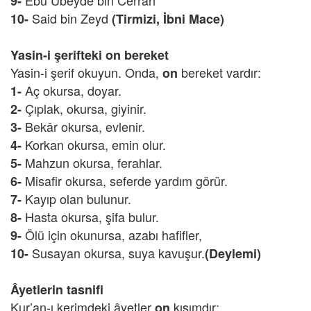
Ebu Ubeyde bin Cerrah
9-
Said bin Zeyd
10-
(Tirmizi, İbni Mace)
Yasin-i şerifteki on bereket
Yasin-i şerif okuyun. Onda,
bereket vardır:
on
Aç okursa, doyar.
1-
Çıplak, okursa, giyinir.
2-
Bekâr okursa, evlenir.
3-
Korkan okursa, emin olur.
4-
Mahzun okursa, ferahlar.
5-
Misafir okursa, seferde yardım görür.
6-
Kayıp olan bulunur.
7-
Hasta okursa, şifa bulur.
8-
Ölü için okunursa, azabı hafifler,
9-
Susayan okursa, suya kavuşur.
10-
(Deylemi)
Âyetlerin tasnifi
Kur’an-ı kerimdeki âyetler
kısımdır:
on