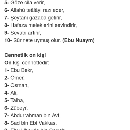
Göze cila verir,
5-
Allahü teâlâyı razı eder,
6-
Şeytanı gazaba getirir,
7-
Hafaza meleklerini sevindirir,
8-
Sevabı artırır,
9-
Sünnete uymuş olur.
10-
(Ebu Nuaym)
Cennetlik on kişi
kişi cennettedir:
On
Ebu Bekr,
1-
Ömer,
2-
Osman,
3-
Ali,
4-
Talha,
5-
Zübeyr,
6-
Abdurrahman bin Avf,
7-
Sad bin Ebi Vakkas,
8-