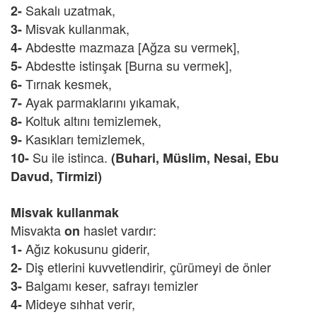
Sakalı uzatmak,
2-
Misvak kullanmak,
3-
Abdestte mazmaza [Ağza su vermek],
4-
Abdestte istinşak [Burna su vermek],
5-
Tırnak kesmek,
6-
Ayak parmaklarını yıkamak,
7-
Koltuk altını temizlemek,
8-
Kasıkları temizlemek,
9-
Su ile istinca.
10-
(Buhari, Müslim, Nesai, Ebu
Davud, Tirmizi)
Misvak kullanmak
Misvakta
haslet vardır:
on
Ağız kokusunu giderir,
1-
Diş etlerini kuvvetlendirir, çürümeyi de önler
2-
Balgamı keser, safrayı temizler
3-
Mideye sıhhat verir,
4-