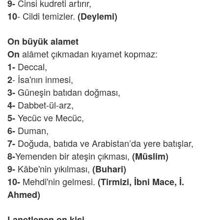
Cinsi kudreti artırır,
9-
- Cildi temizler.
10
(Deylemi)
On büyük alamet
alâmet çıkmadan kıyamet kopmaz:
On
Deccal,
1-
- İsa'nın inmesi,
2
Güneşin batıdan doğması,
3-
Dabbet-ül-arz,
4-
Yecüc ve Mecüc,
5-
Duman,
6-
Doğuda, batıda ve Arabistan’da yere batışlar,
7-
Yemenden bir ateşin çıkması,
8-
(Müslim)
Kâbe'nin yıkılması,
9-
(Buhari)
Mehdi'nin gelmesi.
10-
(Tirmizi, İbni Mace, İ.
Ahmed)
Lanetlenen on kişi