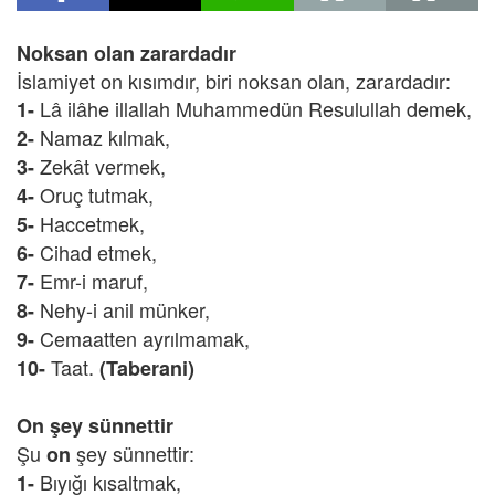
Noksan olan zarardadır
İslamiyet on kısımdır, biri noksan olan, zarardadır:
Lâ ilâhe illallah Muhammedün Resulullah demek,
1-
Namaz kılmak,
2-
Zekât vermek,
3-
Oruç tutmak,
4-
Haccetmek,
5-
Cihad etmek,
6-
Emr-i maruf,
7-
Nehy-i anil münker,
8-
Cemaatten ayrılmamak,
9-
Taat.
10-
(Taberani)
On şey sünnettir
Şu
şey sünnettir:
on
Bıyığı kısaltmak,
1-