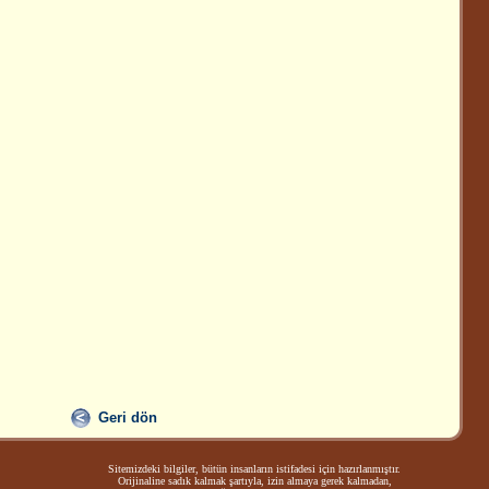
Geri dön
Sitemizdeki bilgiler, bütün insanların istifadesi için hazırlanmıştır.
Orijinaline sadık kalmak şartıyla, izin almaya gerek kalmadan,