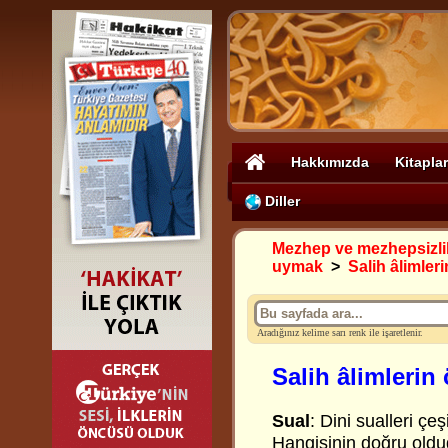
Hakkımızda
Kitaplar
Diller
Mezhep ve mezhepsizli
uymak
>
Salih âlimler
Aradığınız kelime sarı renk ile işaretlenir.
Salih âlimlerin
Sual
: Dini sualleri çeş
Hangisinin doğru old