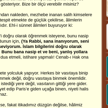
 gösteriyor. Bize bir ölçü verebilir misiniz?
rından nakleden, mezhebe inanan salih kimselere
espit etmekte de güçlük çekilirse, âlimlerin
ıdır. Ehl-i sünnet âlimleri buyuruyor ki:
t’i doğru olarak öğrenmek isteyene, bunu nasip
Bunun için,
(Ya Rabbi, sana inanıyorum, seni
eviyorum. İslam bilgilerini doğru olarak
Bunu bana nasip et ve beni, yanlış yollara
 dua etmeli, istihare yapmalı! Cenab-ı Hak ona
te yolculuk yapıyor. Herkes bir vasıtaya binip
binmek değil, doğru vasıtaya binmek önemlidir.
istediği yere değil, vasıtanın gittiği yere gider.
yet edip Paris’e giden uçağa binen, niyeti halis
maz.
se, fakat itikadımız düzgün değilse, hâlimiz