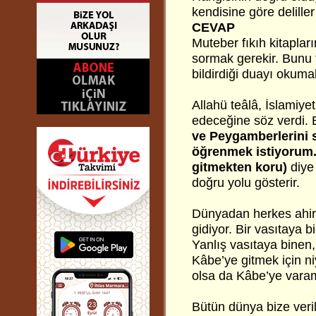
kendisine göre deliller
CEVAP
Muteber fıkıh kitapla
sormak gerekir. Bunu t
bildirdiği duayı okumal
Allahü teâlâ, İslamiye
edeceğine söz verdi. 
ve Peygamberlerini s
öğrenmek istiyorum. 
gitmekten koru)
diye
doğru yolu gösterir.
Dünyadan herkes ahire
gidiyor. Bir vasıtaya 
Yanlış vasıtaya binen, 
Kâbe’ye gitmek için ni
olsa da Kâbe’ye vara
Bütün dünya bize veril