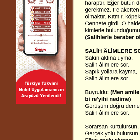
haraptır. Eğer bütün d
gerekmez. Felaketten 
olmaktır. Kıtmir, köpe
Cennete girdi. O hal
kimlerle bulunduğumuz 
(Salihlerle beraber 
SALİH ÂLİMLERE S
Sakın aklına uyma,
Salih âlimlere sor.
Sapık yollara kayma,
Salih âlimlere sor.
Buyruldu:
(Men amile
bi re'yihi nedime)
Görüşüm doğru deme
Salih âlimlere sor.
Sorarsan kurtulursun,
Gerçek yolu bulursun,