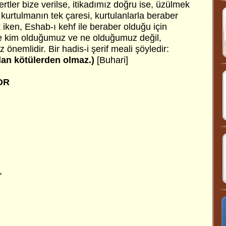
ertler bize verilse, itikadımız doğru ise, üzülmek
kurtulmanın tek çaresi, kurtulanlarla beraber
k iken, Eshab-ı kehf ile beraber olduğu için
de kim olduğumuz ve ne olduğumuz değil,
önemlidir. Bir hadis-i şerif meali şöyledir:
olan kötülerden olmaz.)
[Buhari]
OR
,