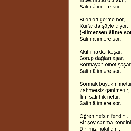
Elbet mutlu olursun,
Salih âlimlere sor.
Bilenleri görme hor,
Kur'anda şöyle diyor:
(Bilmezsen âlime so
Salih âlimlere sor.
Akıllı hakka koşar,
Sorup dağları aşar,
Sormayan elbet şaşar
Salih âlimlere sor.
Sormak büyük nimettir
Zahmetsiz ganimettir,
İlim safi hikmettir,
Salih âlimlere sor.
Öğren nefsin fendini,
Bir şey sanma kendini
Dinimiz nakil dini,