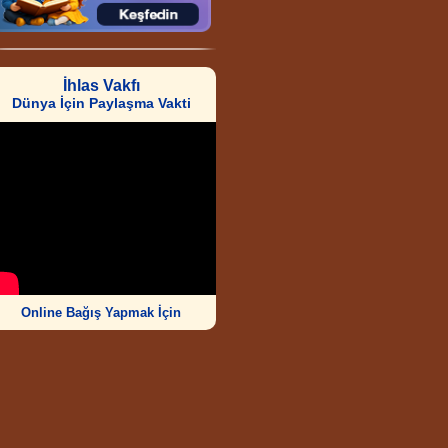
İhlas Vakfı
Dünya İçin Paylaşma Vakti
Online Bağış Yapmak İçin