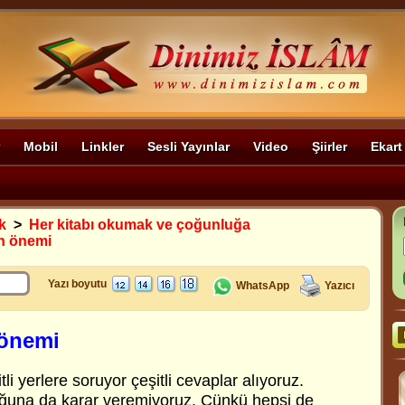
Mobil
Linkler
Sesli Yayınlar
Video
Şiirler
Ekart
k
>
Her kitabı okumak ve çoğunluğa
in önemi
Yazı boyutu
WhatsApp
Yazıcı
 önemi
itli yerlere soruyor çeşitli cevaplar alıyoruz.
uğuna da karar veremiyoruz. Çünkü hepsi de