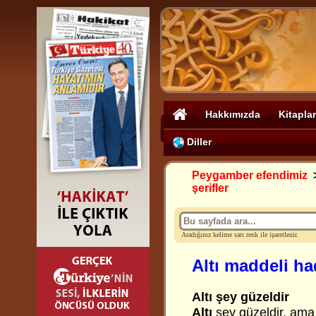
Hakkımızda
Kitaplar
Diller
Peygamber efendimiz
şerifler
Aradığınız kelime sarı renk ile işaretlenir.
Altı maddeli had
Altı şey güzeldir
Altı
şey güzeldir, ama