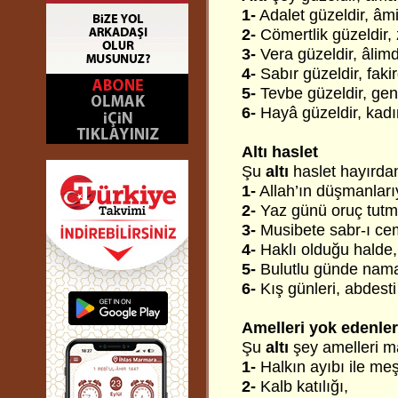
1-
Adalet güzeldir, âmi
2-
Cömertlik güzeldir, 
3-
Vera güzeldir, âlimd
4-
Sabır güzeldir, faki
5-
Tevbe güzeldir, genç
6-
Hayâ güzeldir, kadı
Altı haslet
Şu
altı
haslet hayırdan
1-
Allah’ın düşmanları
2-
Yaz günü oruç tutm
3-
Musibete sabr-ı ce
4-
Haklı olduğu halde,
5-
Bulutlu günde nama
6-
Kış günleri, abdest
Amelleri yok edenler
Şu
altı
şey amelleri m
1-
Halkın ayıbı ile me
2-
Kalb katılığı,