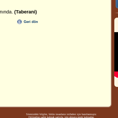
anında.
(Taberani)
Geri dön
Sitemizdeki bilgiler, bütün insanların istifadesi için hazırlanmıştır.
Orijinaline sadık kalmak şartıyla, izin almaya gerek kalmadan,