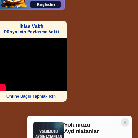
İhlas Vakfı
Dünya İçin Paylaşma Vakti
Online Bağış Yapmak İçin
×
Yolumuzu
Aydınlatanlar
Ziyaretçi Sayısı
252.011.906