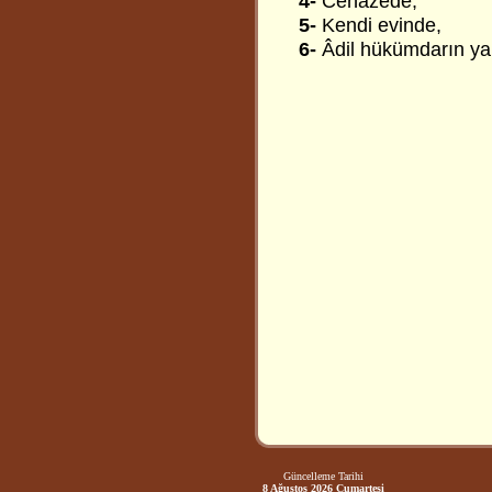
4-
Cenazede,
5-
Kendi evinde,
6-
Âdil hükümdarın y
Güncelleme Tarihi
8 Ağustos 2026 Cumartesi