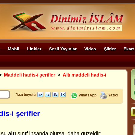
Mobil
Linkler
Sesli Yayınlar
Video
Şiirler
Ekart
>
Maddeli hadis-i şerifler
>
Altı maddeli hadis-i
Yazı boyutu
WhatsApp
Yazıcı
is-i şerifler
 şu
altı
sınıf insanda olursa, daha güzeldir: