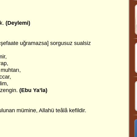
k.
(Deylemi)
a şefaate uğramazsa] sorgusuz sualsiz
ir,
rap,
 muhtarı,
ccar,
lim,
 zengin.
(Ebu Ya’la)
ulunan mümine, Allahü teâlâ kefildir.