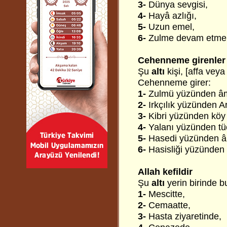
3-
Dünya sevgisi,
4-
Hayâ azlığı,
5-
Uzun emel,
6-
Zulme devam etme
Cehenneme girenler
Şu
altı
kişi, [affa vey
Cehenneme girer:
1-
Zulmü yüzünden âm
2-
Irkçılık yüzünden A
3-
Kibri yüzünden köy
4-
Yalanı yüzünden tü
5-
Hasedi yüzünden â
6-
Hasisliği yüzünden
Allah kefildir
Şu
altı
yerin birinde b
1-
Mescitte,
2-
Cemaatte,
3-
Hasta ziyaretinde,